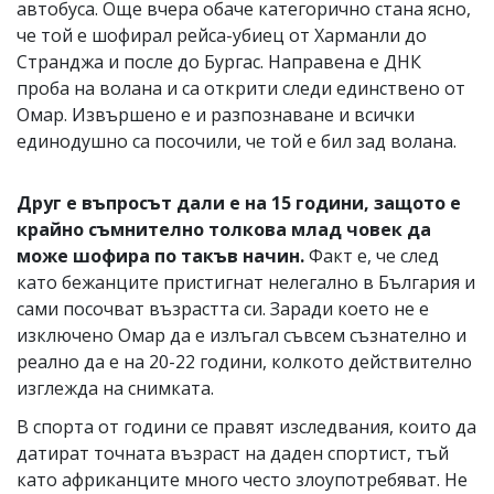
автобуса. Още вчера обаче категорично стана ясно,
че той е шофирал рейса-убиец от Харманли до
Странджа и после до Бургас. Направена е ДНК
проба на волана и са открити следи единствено от
Омар. Извършено е и разпознаване и всички
единодушно са посочили, че той е бил зад волана.
Друг е въпросът дали е на 15 години, защото е
крайно съмнително толкова млад човек да
може шофира по такъв начин.
Факт е, че след
като бежанците пристигнат нелегално в България и
сами посочват възрастта си. Заради което не е
изключено Омар да е излъгал съвсем съзнателно и
реално да е на 20-22 години, колкото действително
изглежда на снимката.
В спорта от години се правят изследвания, които да
датират точната възраст на даден спортист, тъй
като африканците много често злоупотребяват. Не