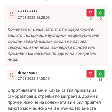
*********
33.
27.08.2022 16:28:00
0
0
Коментарът беше изтрит от модераторите,
защото съдържаше вулгарни, нецензурни или
обидни квалификации, обиди на расова,
сексуална, етническа или верска основа или
призиви към насилие по адрес на конкретни
лица.
Флагман
32.
27.08.2022 14:58:10
4
15
Опротивявате вече. Какви са тия призиви за
саморазправи, стрелби по мигранти, драми и
прочее. Ясно че на колежката ви е бил приятел
едното момче. Ясно че й е мъчно. Но вие сте