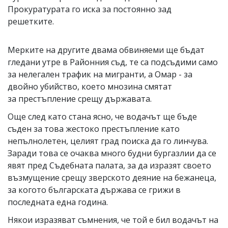
Прокуратурата го иска за постоянно зад
решетките.
Мерките на другите двама обвиняеми ще бъдат
гледани утре в Районния съд, те са подсъдими само
за нелегален трафик на мигранти, а Омар - за
двойно убийство, което мнозина смятат
за престъпление срещу държавата.
Още след като стана ясно, че водачът ще бъде
съден за това жестоко престъпление като
непълнолетен, целият град поиска да го линчува.
Заради това се очаква много будни бургазлии да се
явят пред Съдебната палата, за да изразят своето
възмущение срещу зверското деяние на бежанеца,
за когото българската държава се грижи в
последната една година.
Някои изразяват съмнения, че той е бил водачът на