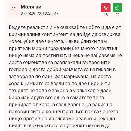
Моля ви
23.
27.08.2022 12:52:37
15
22
Бъдете реалисти и не очаквайте който и да е от
криминалния контингент да дойде да освирква
човек убил две ченгета. Някви близки там
приятели мирни граждани без много гирултия
нищо няма да постигнат. и нека не забравяме че
доста семейства са разплакали въпросните
господа и доста добри момчета са натикали в
затвора за по един фас марихуана, на доста
хора книжките са взели за по две бири и ти
твърдят че това е закона а у алкохол е дали
бира или друго все едно а самитете те са
прибират от казана след варене на ракия на
половин литър концентрат. Все пак са ченгета
нищо против но да гледаме реално и нека да
видят всички какво е да утрепят някой и да