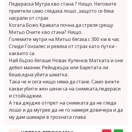
Педераска Мутра кво стана ? Нищо. Неговите
приятели само гледаха лошо ,защото се бяха
насрали от страх
Когата Божо Кравата почна да стреля срещу
Митьо Очите кво стана? Нищо.
Големите мутри на Митьо бягаха с 300 км в час
Спиди Гонзалес и ревяха от страх като путки -
каквито са.
Най бързо бягаше Новак Купенов Матката и оня
дебел мазник Рейнджъра или Баретата ли
беше,една убита шматка .
Така че и сега нищо няма да стане. Само вижте
какви убити жен шени са на снимката,педераси
и стойкаджии.
А тва джудже отпрет на снимката да не гледа
лошо и да мутрее да не го намеря довечера и да
му дам шамари в грозната глава