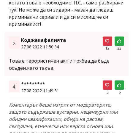
когато това е необходимо! П.С. - само разбирачи
тук! Не може да си зидари - мазач да гледаш
криминални сериали и да си мислиш,че си
криминалист!
Коджакафалията
5.
27.08.2022 11:50:34
12
33
Това е терористичен акт и трябва,да бъде
осъден,като такъв.
*********
4.
27.08.2022 11:49:31
3
6
Коментарът беше изтрит от модераторите,
защото съдържаше вулгарни, нецензурни или
обидни квалификации, обиди на расова,
сексуална, етническа или верска основа или