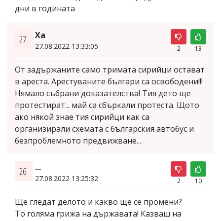
дни в годината
Ха
27.
27.08.2022 13:33:05
2
13
От задържаните само тримата сирийци остават
в ареста. Арестуваните българи са освободени!!!
Нямало събрани доказателства! Тия дето ще
протестират... май са сбъркали протеста. Щото
ако някой знае тия сирийци как са
организирали схемата с българския автобус и
безпроблемното предвижване...
...
26.
27.08.2022 13:25:32
2
10
Ще гледат делото и какво ще се промени?
То голяма грижа на държавата! Казваш на