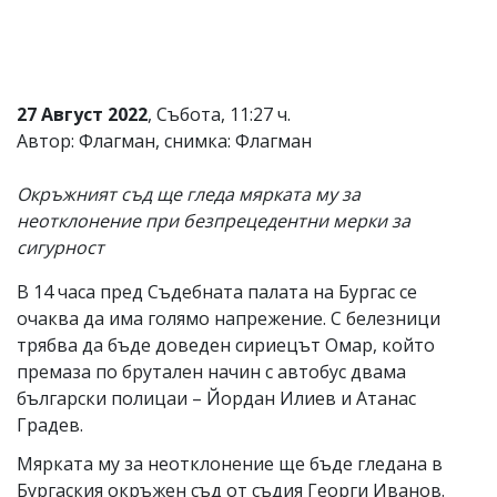
27 Август 2022
, Събота, 11:27 ч.
Автор: Флагман, снимка: Флагман
Окръжният съд ще гледа мярката му за
неотклонение при безпрецедентни мерки за
сигурност
В 14 часа пред Съдебната палата на Бургас се
очаква да има голямо напрежение. С белезници
трябва да бъде доведен сириецът Омар, който
премаза по брутален начин с автобус двама
български полицаи – Йордан Илиев и Атанас
Градев.
Мярката му за неотклонение ще бъде гледана в
Бургаския окръжен съд от съдия Георги Иванов.