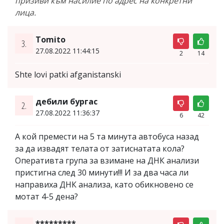
призиви към насилие по адрес на конкретни
лица.
Tomito
3.
27.08.2022 11:44:15
2
14
Shte lovi patki afganistanski
дебили бургас
2.
27.08.2022 11:36:37
6
42
А кой премести на 5 та минута автобуса назад
за да извадят телата от затиснатата кола?
Оперативта група за взимане на ДНК анализи
пристигна след 30 минути!!! И за два часа ли
направиха ДНК анализа, като обикновено се
мотат 4-5 дена?
*********