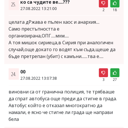
ко са чудите ве....???
25.
27.08.2022 13:21:00
2
18
целата дРжава е пълен хаос и анархия....
Само престъпността е
организирана,ОПГ.....мхм.....
А тоя мишок сириеца,в Сирия при аналогичен
случай,още докато го водят към съда,щеше да
бъде претрепан (убит) с камъни.......тва е.....
00
24.
27.08.2022 13:07:38
3
27
виновни са от гранична полиция, те трябваше
да спрат автобуса още преди да стигне в града.
Автобус който е отказал многократно да
намали, е ясно че стигне ли града ще направи
бела