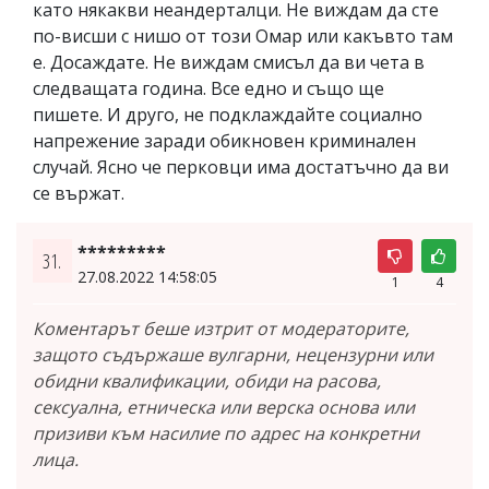
като някакви неандерталци. Не виждам да сте
по-висши с нишо от този Омар или какъвто там
е. Досаждате. Не виждам смисъл да ви чета в
следващата година. Все едно и също ще
пишете. И друго, не подклаждайте социално
напрежение заради обикновен криминален
случай. Ясно че перковци има достатъчно да ви
се вържат.
*********
31.
27.08.2022 14:58:05
1
4
Коментарът беше изтрит от модераторите,
защото съдържаше вулгарни, нецензурни или
обидни квалификации, обиди на расова,
сексуална, етническа или верска основа или
призиви към насилие по адрес на конкретни
лица.