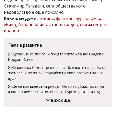
Станимир Рагевски, сега общественото
Коментарите
под
недоволство е още по-силно
статиите
Ключови думи:
новини
,
флагман
,
бургас
,
омар
,
се
убиец
,
йордан илиев
,
атанас градев
,
съдия георги
въвеждат
от
иванов
читателите
и
редакцията
Тема в развитие
не
носи
Бургас ще се поклони пред героите Атанас Градев и
отговорност
Йордан Илиев
за
тях!
Нечовешка болка ще изтърпят близките на двамата
Ако
премазани полицаи, слушайки наживо разпити на 120
откриете
души
обиден
за
Ще се измъкне ли сириецът Омар за убийството на
вас
двамата доблестни полицаи от Бургас (ОБНОВЕНА)
коментар,
моля
виж още
сигнализирайте
ни!