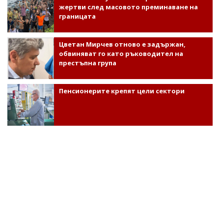
жертви след масовото преминаване на
границата
Цветан Мирчев отново е задържан,
обвиняват го като ръководител на
престъпна група
Пенсионерите крепят цели сектори