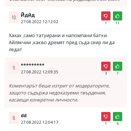
Йдйд
10.
27.08.2022 12:12:02
1
11
Хахах ,само татуирани и напомпани батки.
Айлякчии ,какво дремят пред съда сеир ли да
ледат
*********
9.
27.08.2022 12:09:35
3
7
Коментарът беше изтрит от модераторите,
защото съдържа недоказуеми твърдения,
касаещи конкретни личности.
dd
8.
27.08.2022 12:04:17
1
6