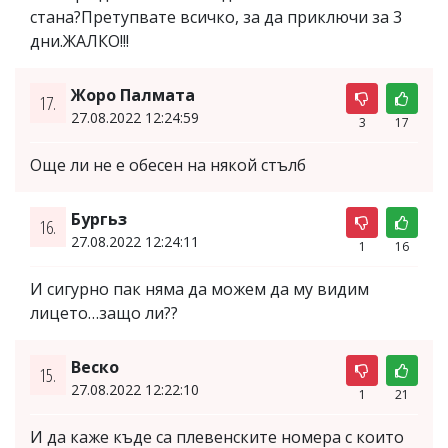
стана?Претупвате всичко, за да приключи за 3
дни.ЖАЛКО!!!
Жоро Палмата
17.
27.08.2022 12:24:59
3
17
Още ли не е обесен на някой стълб
Бургьз
16.
27.08.2022 12:24:11
1
16
И сигурно пак няма да можем да му видим
лицето…защо ли??
Веско
15.
27.08.2022 12:22:10
1
21
И да каже къде са плевенските номера с които