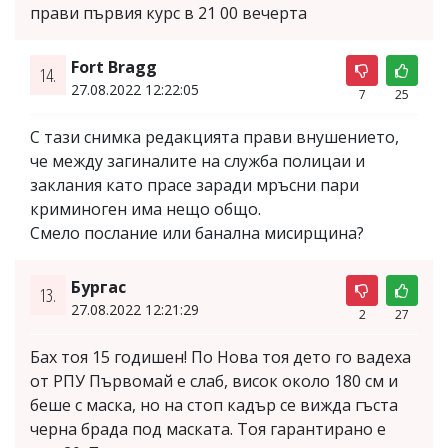
прави първия курс в 21 00 вечерта
Fort Bragg
14.
27.08.2022 12:22:05
7
25
С тази снимка редакцията прави внушението,
че между загиналите на служба полицаи и
заклания като прасе заради мръсни пари
криминоген има нещо общо.
Смело послание или банална мисирщина?
Бургас
13.
27.08.2022 12:21:29
2
27
Бах тоя 15 годишен! По Нова тоя дето го вадеха
от РПУ Първомай е слаб, висок около 180 см и
беше с маска, но на стоп кадър се вижда гъста
черна брада под маската. Тоя гарантирано е