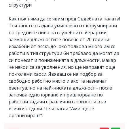
структури.
Как пък няма да се явим пред Съдебната палата!
Тоя хаос се създава умишлено от корумпирани
по средните нива на служебните йерархии,
заемащи длъжностите повече от 20 години-
изхабени от всякъде- ако толкова много им се
работи в тия структури би трябвало да могат да
си понесат и пониженията в длъжности, макар
че някои са за уволнения, но ще направят още
по-големи хаоси. Явяваш се на подбор за
свободно работно място и ако те назначат
евентуално на най-ниската длъжност - после
започва едно юркане и пришпорване по
работни задачи с различни сложности във
всички отдели. Че и нагли "Ами ще се
организираш!".