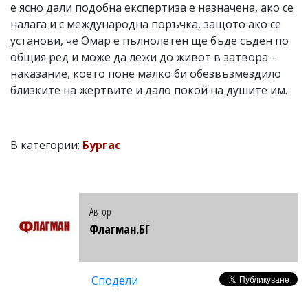
е ясно дали подобна експертиза е назначена, ако се
налага и с международна поръчка, защото ако се
установи, че Омар е пълнолетен ще бъде съден по
общия ред и може да лежи до живот в затвора –
наказание, което поне малко би обезвъзмездило
близките на жертвите и дало покой на душите им.
В категории:
Бургас
Автор
Флагман.БГ
Сподели