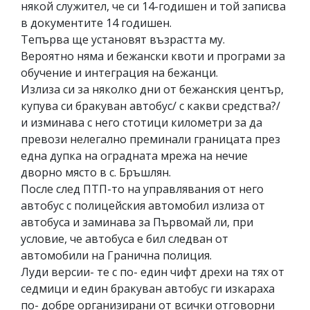
някой служител, че си 14-годишен и той записва
в документите 14 годишен.
Тепърва ще установят възрастта му.
Вероятно няма и бежански квоти и програми за
обучение и интеграция на бежанци.
Излиза си за няколко дни от бежанския център,
купува си бракуван автобус/ с какви средства?/
и изминава с него стотици километри за да
превози нелегално преминали границата през
една дупка на оградната мрежа на нечие
дворно място в с. Бръшлян.
После след ПТП-то на управлявания от него
автобус с полицейския автомобил излиза от
автобуса и заминава за Първомай ли, при
условие, че автобуса е бил следван от
автомобили на Гранична полиция.
Луди версии- те с по- един чифт дрехи на тях от
седмици и един бракуван автобус ги изкараха
по- добре организирани от всички отговорни