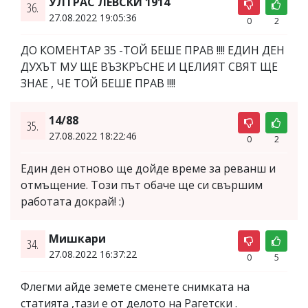
УЛТРАС ЛЕВСКИ 1914
36.
27.08.2022 19:05:36
0
2
ДО КОМЕНТАР 35 -ТОЙ БЕШЕ ПРАВ !!!! ЕДИН ДЕН
ДУХЪТ МУ ЩЕ ВЪЗКРЪСНЕ И ЦЕЛИЯТ СВЯТ ЩЕ
ЗНАЕ , ЧЕ ТОЙ БЕШЕ ПРАВ !!!!
14/88
35.
27.08.2022 18:22:46
0
2
Един ден отново ще дойде време за реванш и
отмъщение. Този път обаче ще си свършим
работата докрай! :)
Мишкари
34.
27.08.2022 16:37:22
0
5
Флегми айде земете сменете снимката на
статията ,тази е от делото на Рагетски .