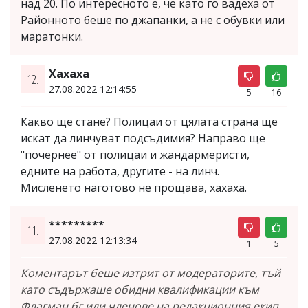
над 20. По интересното е, че като го вадеха от
Районното беше по джапанки, а не с обувки или
маратонки.
Хахаха
12.
27.08.2022 12:14:55
5
16
Какво ще стане? Полицаи от цялата страна ще
искат да линчуват подсъдимия? Направо ще
"почернее" от полицаи и жандармеристи,
едните на работа, другите - на линч.
Мисленето наготово не прощава, хахаха.
*********
11.
27.08.2022 12:13:34
1
5
Коментарът беше изтрит от модераторите, тъй
като съдържаше обидни квалификации към
Флагман.бг или членове на редакционния екип.