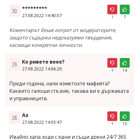
*********
30.
27.08.2022 14:40:07
1
7
Коментарът беше изтрит от модераторите,
защото съдържа недоказуеми твърдения,
касаещи конкретни личности.
Ко ривете веее?
29.
27.08.2022 14:06:29
1
14
Преди година, нали изметохте мафията?
Каквито галоши сте,вие, такава ви е държавата
и управницитв.
Аз
28.
27.08.2022 14:05:47
1
10
Ивайло хапа ходи с едни и същи дрехи 24/7 365