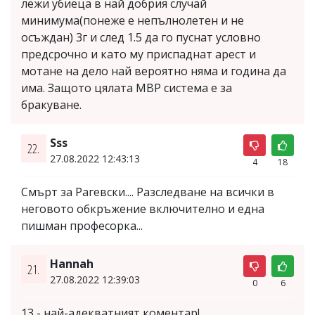
лежи убиеца в най добрия случай
минимума(понеже е непълнолетен и не
осъждан) 3г и след 1.5 да го пуснат условно
предсрочно и като му приспаднат арест и
мотане на дело най вероятно няма и година да
има. Защото цялата МВР система е за
бракуване.
Sss
22.
27.08.2022 12:43:13
4
18
Смърт за Рагевски.... Разследване на всички в
неговото обкръжение включително и една
пишман професорка...
Hannah
21.
27.08.2022 12:39:03
0
6
13 - най-адекватният коментар!