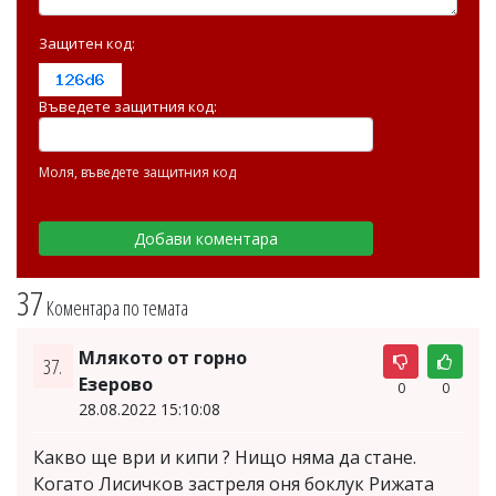
Защитен код:
Въведете защитния код:
Моля, въведете защитния код
37
Коментара по темата
Млякото от горно
37.
Езерово
0
0
28.08.2022 15:10:08
Какво ще ври и кипи ? Нищо няма да стане.
Когато Лисичков застреля оня боклук Рижата