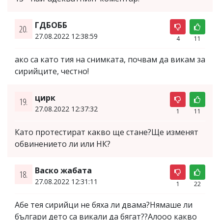
ГДБОББ
20.
27.08.2022 12:38:59
4
11
ако са като тия на снимката, почвам да викам за
сирийците, честно!
цирк
19.
27.08.2022 12:37:32
1
11
Като протестират какво ще стане?Ще изменят
обвинението ли или НК?
Васко жабата
18.
27.08.2022 12:31:11
1
22
Абе тея сирийци не бяха ли двама?Нямаше ли
българи дето са викали да бягат??Алооо какво