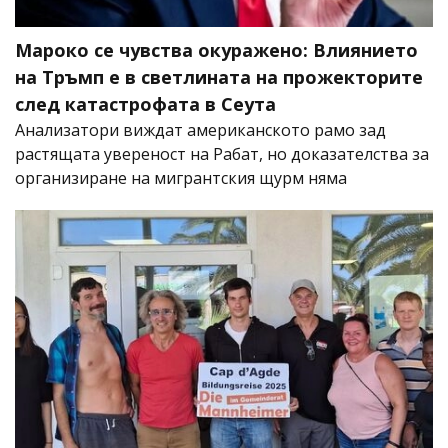
Мароко се чувства окуражено: Влиянието
на Тръмп е в светлината на прожекторите
след катастрофата в Сеута
Анализатори виждат американското рамо зад
растящата увереност на Рабат, но доказателства за
организиране на мигрантския щурм няма