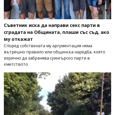
Съветник иска да направи секс парти в
сградата на Общината, плаши със съд, ако
му откажат
Според собствената му аргументация няма
вътрешно правило или общинска наредба, която
изрично да забранява суингърско парти в
кметството