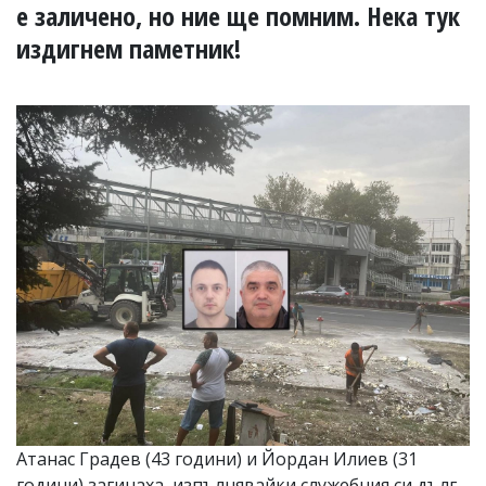
УКРАЙНА
е заличено, но ние ще помним. Нека тук
СПОРТ
издигнем паметник!
РАЗСЛЕДВАНЕ
БИЗНЕС
ЮГ
Управители:
Веселин
Василев,
email:
v.vasilev@flagman.bg
Катя
Касабова,
еmail:
k.kassabova@flagman.bg
Главен
редактор:
Иван
Колев,
email:
Атанас Градев (43 години) и Йордан Илиев (31
office@flagman.bg
години) загинаха, изпълнявайки служебния си дълг