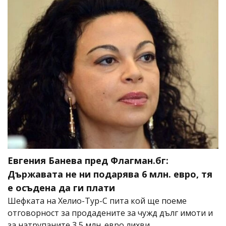
Евгения Банева пред Флагман.бг:
Държавата не ни подарява 6 млн. евро, тя
е осъдена да ги плати
Шефката на Хелио-Тур-С пита кой ще поеме
отговорност за продадените за чужд дълг имоти и
за натрупаните 3,5 млн. евро лихви