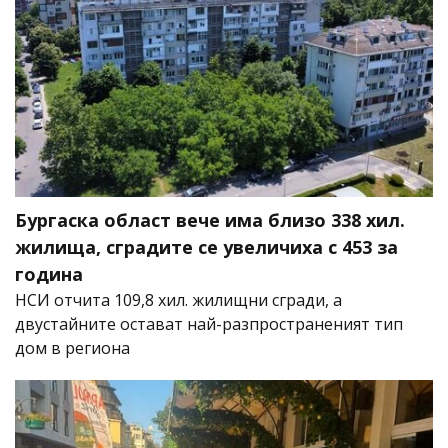
Бургаска област вече има близо 338 хил.
жилища, сградите се увеличиха с 453 за
година
НСИ отчита 109,8 хил. жилищни сгради, а
двустайните остават най-разпространеният тип
дом в региона