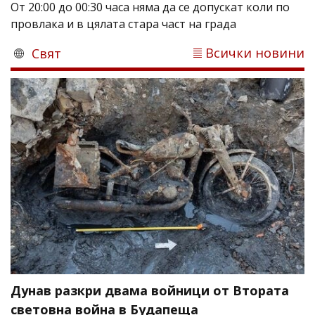
От 20:00 до 00:30 часа няма да се допускат коли по
провлака и в цялата стара част на града
Всички новини
Свят
Дунав разкри двама войници от Втората
световна война в Будапеща