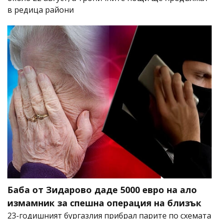
в редица райони
Баба от Зидарово даде 5000 евро на ало
измамник за спешна операция на близък
23-годишният бургазлия прибрал парите по схемата