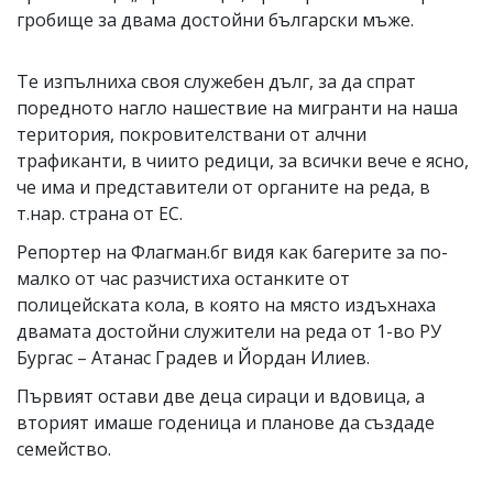
гробище за двама достойни български мъже.
Те изпълниха своя служебен дълг, за да спрат
поредното нагло нашествие на мигранти на наша
територия, покровителствани от алчни
трафиканти, в чиито редици, за всички вече е ясно,
че има и представители от органите на реда, в
т.нар. страна от ЕС.
Репортер на Флагман.бг видя как багерите за по-
малко от час разчистиха останките от
полицейската кола, в която на място издъхнаха
двамата достойни служители на реда от 1-во РУ
Бургас – Атанас Градев и Йордан Илиев.
Първият остави две деца сираци и вдовица, а
вторият имаше годеница и планове да създаде
семейство.