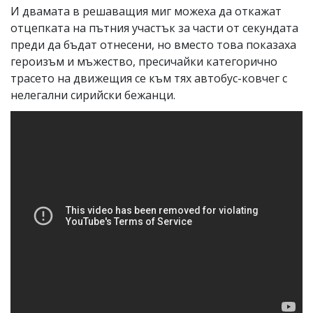
И двамата в решаващия миг можеха да откажат
отцепката на пътния участък за части от секундата
преди да бъдат отнесени, но вместо това показаха
героизъм и мъжество, пресичайки категорично
трасето на движещия се към тях автобус-ковчег с
нелегални сирийски бежанци.