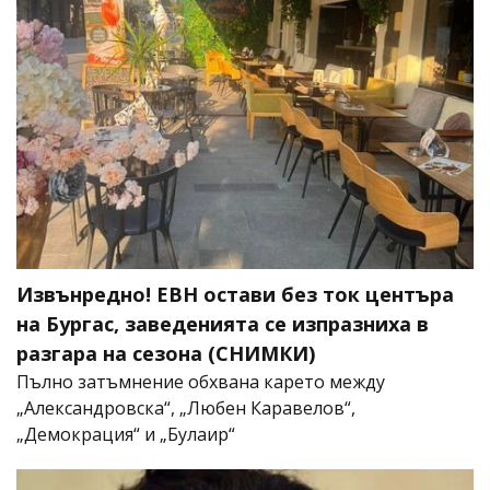
Извънредно! ЕВН остави без ток центъра
на Бургас, заведенията се изпразниха в
разгара на сезона (СНИМКИ)
Пълно затъмнение обхвана карето между
„Александровска“, „Любен Каравелов“,
„Демокрация“ и „Булаир“