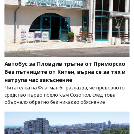
Автобус за Пловдив тръгна от Приморско
без пътниците от Китен, върна се за тях и
натрупа час закъснение
Читателка на Флагман.бг разказва, че превозното
средство първо поело към Созопол, след това
обърнало обратно без никакво обяснение