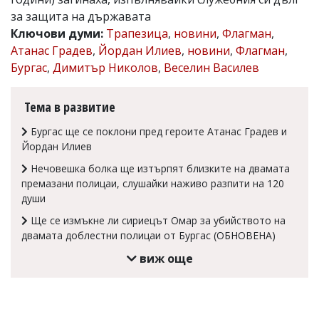
за защита на държавата
Коментарите
под
Ключови думи:
Трапезица
,
новини
,
Флагман
,
статиите
Атанас Градев
,
Йордан Илиев
,
новини
,
Флагман
,
се
Бургас
,
Димитър Николов
,
Веселин Василев
въвеждат
от
читателите
Тема в развитие
и
редакцията
Бургас ще се поклони пред героите Атанас Градев и
не
носи
Йордан Илиев
отговорност
Нечовешка болка ще изтърпят близките на двамата
за
тях!
премазани полицаи, слушайки наживо разпити на 120
Ако
души
откриете
Ще се измъкне ли сириецът Омар за убийството на
обиден
за
двамата доблестни полицаи от Бургас (ОБНОВЕНА)
вас
виж още
коментар,
моля
сигнализирайте
ни!