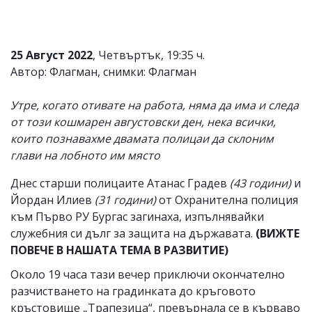
25 Август 2022
, Четвъртък, 19:35 ч.
Автор: Флагман, снимки: Флагман
Утре, когато отивате на работа, няма да има и следа
от този кошмарен августовски ден, нека всички,
които познавахме двамата полицаи да склоним
глави на лобното им място
Днес старши полицаите Атанас Градев
(43 години)
и
Йордан Илиев
(31 години)
от Охранителна полиция
към Първо РУ Бургас загинаха, изпълнявайки
служебния си дълг за защита на държавата.
(ВИЖТЕ
ПОВЕЧЕ В НАШАТА ТЕМА В РАЗВИТИЕ)
Около 19 часа тази вечер приключи окончателно
разчистването на градинката до кръговото
кръстовище „Трапезица“, превърнала се в кърваво