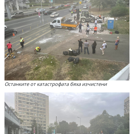
Останките от катастрофата бяха изчистени