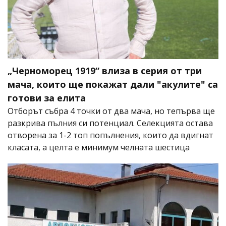
„Черноморец 1919“ влиза в серия от три
мача, които ще покажат дали "акулите" са
готови за елита
Отборът събра 4 точки от два мача, но тепърва ще
разкрива пълния си потенциал. Селекцията остава
отворена за 1-2 топ попълнения, които да вдигнат
класата, а целта е минимум челната шестица