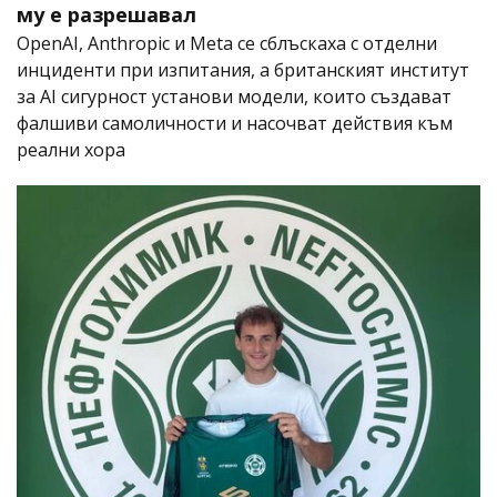
му е разрешавал
OpenAI, Anthropic и Meta се сблъскаха с отделни
инциденти при изпитания, а британският институт
за AI сигурност установи модели, които създават
фалшиви самоличности и насочват действия към
реални хора