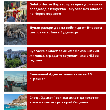
Gelato House Царево превърна домашния
сладолед в изкуство - вкусове без аналог
по Черноморието
Дунав разкри двама войници от Втората
световна война в Будапеща
Бургаска област вече има близо 338 хил.
жилища, сградите се увеличиха с 453 за
година
Внимание! 4 дни ограничения на АМ
"Тракия"
След „Одисея“ всички искат да посетят
този малък остров край Сицилия