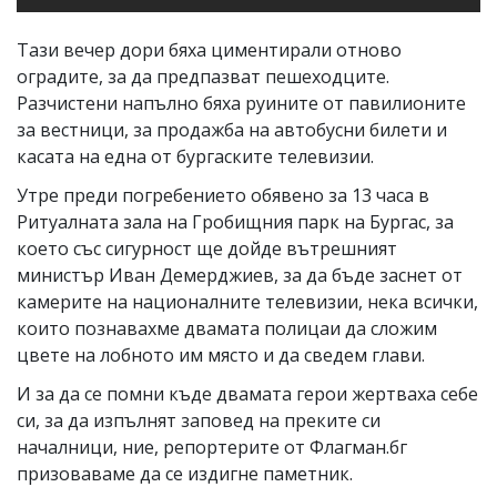
Тази вечер дори бяха циментирали отново
оградите, за да предпазват пешеходците.
Разчистени напълно бяха руините от павилионите
за вестници, за продажба на автобусни билети и
касата на една от бургаските телевизии.
Утре преди погребението обявено за 13 часа в
Ритуалната зала на Гробищния парк на Бургас, за
което със сигурност ще дойде вътрешният
министър Иван Демерджиев, за да бъде заснет от
камерите на националните телевизии, нека всички,
които познавахме двамата полицаи да сложим
цвете на лобното им място и да сведем глави.
И за да се помни къде двамата герои жертваха себе
си, за да изпълнят заповед на преките си
началници, ние, репортерите от Флагман.бг
призоваваме да се издигне паметник.