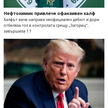
Нефтохимик привлече офанзивен халф
Халфът вече направи неофициален дебют и дори
отбеляза гол в контролата срещу „Загорец“,
завършила 1:1