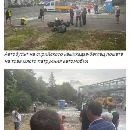
Автобусът на сирийското камикадзе-беглец помете
на това място патрулния автомобил