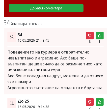
34
Коментара по темата
34
34.
16.05.2026 21:49:45
8
3
Поведението на куриера е отвратително,
невъзпитано и агресивно. Ако беше по-
възпитан щеше всичко да се размине тихо като
нормални възпитани хора.
Ако беше попаднал на друг, можеше и да отнесе
яки шамари.
Агресивното състояние на младежта е брутална
До 25
33.
16.05.2026 19:14:38
2
2