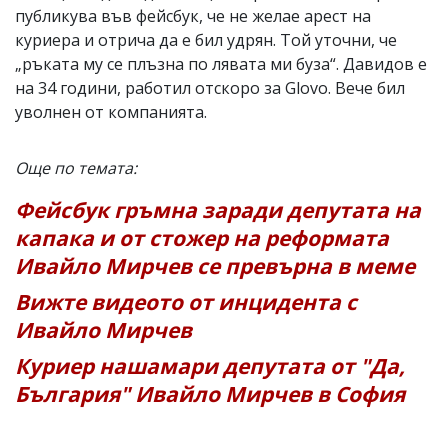
публикува във фейсбук, че не желае арест на
куриера и отрича да е бил удрян. Той уточни, че
„ръката му се плъзна по лявата ми буза“. Давидов е
на 34 години, работил отскоро за Glovo. Вече бил
уволнен от компанията.
Още по темата:
Фейсбук гръмна заради депутата на
капака и от стожер на реформата
Ивайло Мирчев се превърна в меме
Вижте видеото от инцидента с
Ивайло Мирчев
Куриер нашамари депутата от "Да,
България" Ивайло Мирчев в София