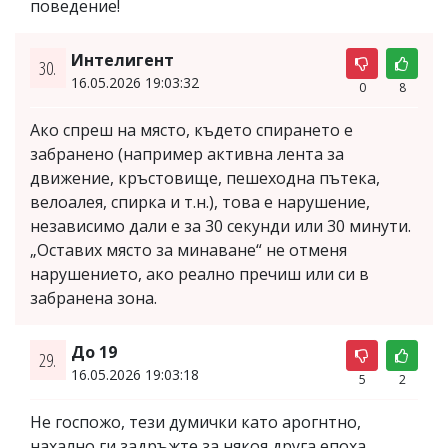
поведение!
Интелигент
30.
16.05.2026 19:03:32
0
8
Ако спреш на място, където спирането е
забранено (например активна лента за
движение, кръстовище, пешеходна пътека,
велоалея, спирка и т.н.), това е нарушение,
независимо дали е за 30 секунди или 30 минути.
„Оставих място за минаване“ не отменя
нарушението, ако реално пречиш или си в
забранена зона.
До 19
29.
16.05.2026 19:03:18
5
2
Не госпожо, тези думички като арогнтно,
нахално ги задръжте за някоя друга епоха.