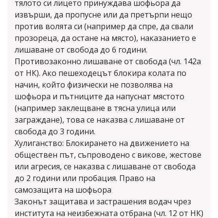
тялото си лицето принуждава шофьора да
извърши, да пропусне или да претърпи нещо
против волята си (например да спре, да свали
прозореца, да остане на място), наказанието е
лишаване от свобода до 6 години.
Противозаконно лишаване от свобода (чл. 142а
от НК). Ако пешеходецът блокира колата по
начин, който физически не позволява на
шофьора и пътниците да напуснат мястото
(например заклещване в тясна улица или
заграждане), това се наказва с лишаване от
свобода до 3 години.
Хулиганство: Блокирането на движението на
обществен път, съпроводено с викове, жестове
или агресия, се наказва с лишаване от свобода
до 2 години или пробация. Право на
самозащита на шофьора
Законът защитава и застрашения водач чрез
института на неизбежната отбрана (чл. 12 от НК)