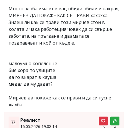
Много злоба има във вас, обиди обиди и накрая,
МИРЧЕВ ДА ПОКАЖЕ КАК СЕ ПРАВИ хахахха.
Знаеш ли как се прави този мирчев стои в
колата и чака работещия човек да си свърше
заботата. на тръгване и двамата се
поздравяват и кой от къде е.
малоумно копеленце
бие хора по улиците
да го вкарат в кауша
медал да му дадат?
Мирчев да покаже как се прави и да си пусне
жалба.
Реалист
32.
16.05.2026 19:08:14
0
6