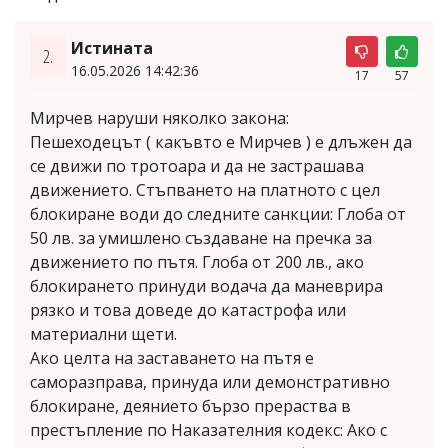
Истината
2.
16.05.2026 14:42:36
17
57
Мирчев наруши няколко закона:
Пешеходецът ( какъвто е Мирчев ) е длъжен да
се движи по тротоара и да не застрашава
движението. Стъпването на платното с цел
блокиране води до следните санкции: Глоба от
50 лв. за умишлено създаване на пречка за
движението по пътя. Глоба от 200 лв., ако
блокирането принуди водача да маневрира
рязко и това доведе до катастрофа или
материални щети.
Ако целта на заставането на пътя е
саморазправа, принуда или демонстративно
блокиране, деянието бързо прераства в
престъпление по Наказателния кодекс: Ако с