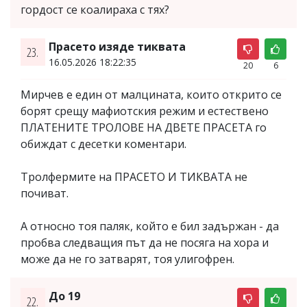
гордост се коалираха с тях?
Прасето изяде тиквата
23.
16.05.2026 18:22:35
20
6
Мирчев е един от малцината, които открито се
борят срещу мафиотския режим и естествено
ПЛАТЕНИТЕ ТРОЛОВЕ НА ДВЕТЕ ПРАСЕТА го
обиждат с десетки коментари.
Тролфермите на ПРАСЕТО И ТИКВАТА не
почиват.
А относно тоя паляк, който е бил задържан - да
пробва следващия път да не посяга на хора и
може да не го затварят, тоя улигофрен.
До 19
22.