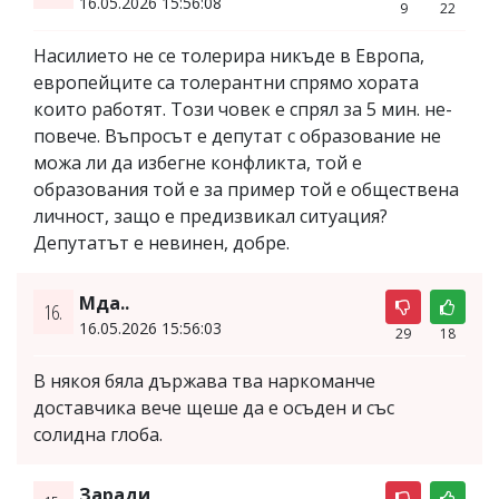
16.05.2026 15:56:08
9
22
Насилието не се толерира никъде в Европа,
европейците са толерантни спрямо хората
които работят. Този човек е спрял за 5 мин. не-
повече. Въпросът е депутат с образование не
можа ли да избегне конфликта, той е
образования той е за пример той е обществена
личност, защо е предизвикал ситуация?
Депутатът е невинен, добре.
Мда..
16.
16.05.2026 15:56:03
29
18
В някоя бяла държава тва наркоманче
доставчика вече щеше да е осъден и със
солидна глоба.
Заради