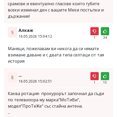
срамове и евентуално гласове които губите
всеки изминал ден с вашите Меки постъпки и
държание!
Алкаж
9.
16.05.2026 15:04:12
1
34
Маняци, пожелавам ви никога да си нямате
взимане даване и с двата типа селтаци от тая
история
...
8.
16.05.2026 15:02:51
1
15
Каква ротация- прокурорът започнал да съди
по телевизора му марка"МоТиВи",
модел"ПроТеЖе" със стайна антена.
...