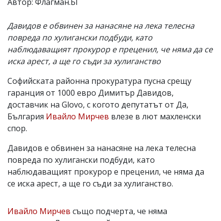
Автор: Флагман.БГ
Давидов е обвинен за нанасяне на лека телесна
повреда по хулигански подбуди, като
наблюдаващият прокурор е преценил, че няма да се
иска арест, а ще го съди за хулиганство
Софийската районна прокуратура пусна срещу
гаранция от 1000 евро Димитър Давидов,
доставчик на Glovo, с когото депутатът от Да,
България
Ивайло Мирчев
влезе в лют махленски
спор.
Давидов е обвинен за нанасяне на лека телесна
повреда по хулигански подбуди, като
наблюдаващият прокурор е преценил, че няма да
се иска арест, а ще го съди за хулиганство.
Ивайло Мирчев
също подчерта, че няма