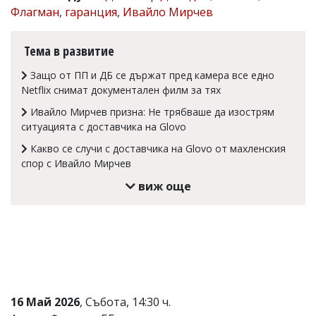
Флагман
,
гаранция
,
Ивайло Мирчев
Коментарите
под
статиите
Тема в развитие
се
въвеждат
Защо от ПП и ДБ се държат пред камера все едно
от
Netflix снимат документален филм за тях
читателите
и
Ивайло Мирчев призна: Не трябваше да изострям
редакцията
ситуацията с доставчика на Glovo
не
носи
Какво се случи с доставчика на Glovo от махленския
отговорност
спор с Ивайло Мирчев
за
тях!
виж още
Ако
откриете
обиден
за
вас
коментар,
моля
сигнализирайте
ни!
16 Май 2026
, Събота, 14:30 ч.