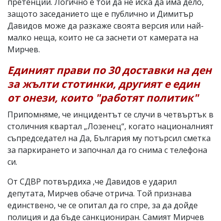
претенции. Логично е той да не иска да има дело,
защото заседанието ще е публично и Димитър
Давидов може да разкаже своята версия или най-
малко неща, които не са заснети от камерата на
Мирчев.
Единият прави по 30 доставки на ден
за жълти стотинки, другият е един
от онези, които "работят политик"
Припомняме, че инцидентът се случи в четвъртък в
столичния квартал „Лозенец“, когато националният
съпредседател на Да, България му потърсил сметка
за паркирането и започнал да го снима с телефона
си.
От СДВР потвърдиха ,че Давидов е ударил
депутата, Мирчев обаче отрича. Той признава
единствено, че се опитал да го спре, за да дойде
полиция и да бъде санкциониран. Самият Мирчев