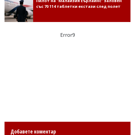
Пилот на "Малайзия Еърлайнс" заловен
със 70 114 таблетки екстази след полет
Error9
Добавете коментар