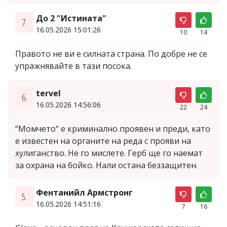
До 2 "Истината"
7.
16.05.2026 15:01:26
10
14
Правото не ви е силната страна. По добре не се
упражнявайте в тази посока.
tervel
6.
16.05.2026 14:56:06
22
24
“Момчето“ е криминално проявен и преди, като
е известен на органите на реда с прояви на
хулиганство. Не го мислете. Герб ще го наемат
за охрана на бойко. Нали остана беззащитен.
Фентанийл Армстронг
5.
16.05.2026 14:51:16
7
16