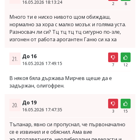
16.05.2026 18:13:24
2
8
Много ти е ниско нивото щом обиждаш,
нормално за хора с малко мозък и голяма уста.
Разносвач ли си? Тц тц тц тц сигурно по-зле,
изгонен от работа арогантен Ганю си ха ха
До 16
21.
16.05.2026 17:49:15
7
12
В някоя бяла държава Мирчев щеше да е
задържан, олигофрен.
До 19
20.
16.05.2026 17:47:35
3
15
Тъпанар, явно си пропуснал, че първоначално
се е извинил и е обяснил. Ама вие
жълтопаветните, неолиберални педерасти и