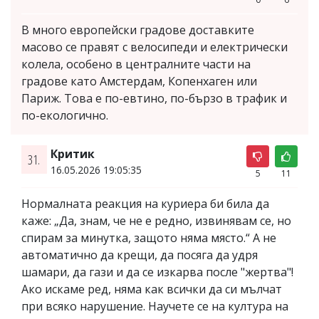
В много европейски градове доставките
масово се правят с велосипеди и електрически
колела, особено в централните части на
градове като Амстердам, Копенхаген или
Париж. Това е по-евтино, по-бързо в трафик и
по-екологично.
Критик
31.
16.05.2026 19:05:35
5
11
Нормалната реакция на куриера би била да
каже: „Да, знам, че не е редно, извинявам се, но
спирам за минутка, защото няма място.“ А не
автоматично да крещи, да посяга да удря
шамари, да гази и да се изкарва после "жертва"!
Ако искаме ред, няма как всички да си мълчат
при всяко нарушение. Научете се на култура на