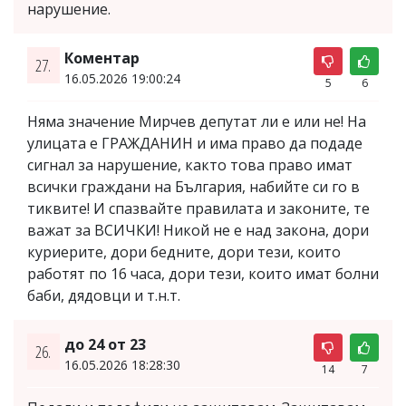
нарушение.
Коментар
27.
16.05.2026 19:00:24
5
6
Няма значение Мирчев депутат ли е или не! На
улицата е ГРАЖДАНИН и има право да подаде
сигнал за нарушение, както това право имат
всички граждани на България, набийте си го в
тиквите! И спазвайте правилата и законите, те
важат за ВСИЧКИ! Никой не е над закона, дори
куриерите, дори бедните, дори тези, които
работят по 16 часа, дори тези, които имат болни
баби, дядовци и т.н.т.
до 24 от 23
26.
16.05.2026 18:28:30
14
7