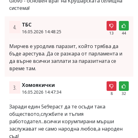
Glovo - основен враг на Крушарската селищна
система!
ТБС
4.
16.05.2026 14:48:25
13
44
Мирчев е уродлив паразит, който трябва да
бъде арестува. Да се разкара от парламента и
да върне всички заплати за паразитната се
време там.
Хомоякички
3.
16.05.2026 14:47:34
8
32
Заради един 5е9ераст да те осъди така
обществото,службите и тъпия
работодател...всички корумпирани мърши
заслужават не само народна любов,а народен
съд!