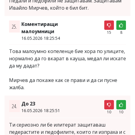
Педали и педофили не защитавам. Защитавам
Ивайло Мирчев, който е бил бит.
Коментиращи
25.
малоумници
15
8
16.05.2026 18:25:54
Това малоумно копеленце бие хора по улиците,
нормално да го вкарат в кауша, медал ли искате
да му дадат?
Мирчев да покаже как се прави и да си пусне
жалба.
До 23
24.
16.05.2026 18:25:51
10
10
Ти сериозно ли бе илитерат защитаваш
педерастите и педофилите, които ги изпраха и с