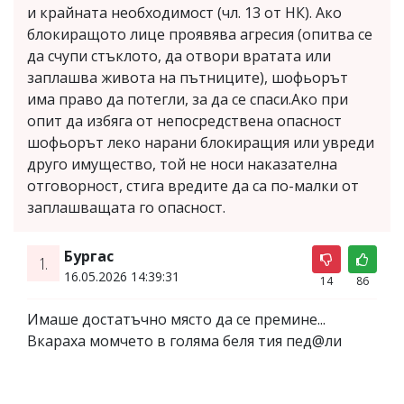
и крайната необходимост (чл. 13 от НК). Ако
блокиращото лице проявява агресия (опитва се
да счупи стъклото, да отвори вратата или
заплашва живота на пътниците), шофьорът
има право да потегли, за да се спаси.Ако при
опит да избяга от непосредствена опасност
шофьорът леко нарани блокиращия или увреди
друго имущество, той не носи наказателна
отговорност, стига вредите да са по-малки от
заплашващата го опасност.
Бургас
1.
16.05.2026 14:39:31
14
86
Имаше достатъчно място да се премине...
Вкараха момчето в голяма беля тия пед@ли