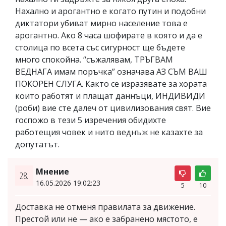
Нахално и арогантно е когато путин и подобни
диктатори убиват мирно население това е
арогантно. Ако 8 часа шофирате в която и да е
столица по всета със сигурност ще бъдете
много спокойна. “съжалявам, ТРЪГВАМ
ВЕДНАГА имам поръчка” означава АЗ СЪМ ВАШ
ПОКОРЕН СЛУГА. Както се изразявате за хората
които работят и плащат даннъци, ИНДИВИДИ
(роби) вие сте далеч от цивилизования свят. Вие
госпожо в тези 5 изречения обидихте
работещия човек и нито веднъж не казахте за
допутатът.
Мнение
28.
16.05.2026 19:02:23
5
10
Доставка не отменя правилата за движение.
Престой или не — ако е забранено мястото, е