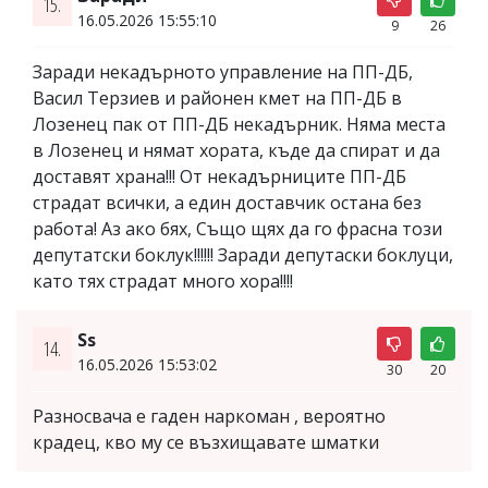
15.
16.05.2026 15:55:10
9
26
Заради некадърното управление на ПП-ДБ,
Васил Терзиев и районен кмет на ПП-ДБ в
Лозенец пак от ПП-ДБ некадърник. Няма места
в Лозенец и нямат хората, къде да спират и да
доставят храна!!! От некадърниците ПП-ДБ
страдат всички, а един доставчик остана без
работа! Аз ако бях, Също щях да го фрасна този
депутатски боклук!!!!!! Заради депутаски боклуци,
като тях страдат много хора!!!!
Ss
14.
16.05.2026 15:53:02
30
20
Разносвача е гаден наркоман , вероятно
крадец, кво му се възхищавате шматки