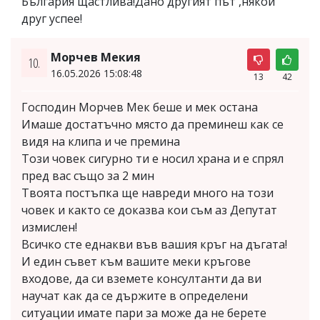
България щастлива!Дано другият път ,някой
друг успее!
Морчев Мекия
10.
16.05.2026 15:08:48
13
42
Господин Морчев Мек беше и мек остана
Имаше достатъчно място да преминеш как се
видя на клипа и че премина
Този човек сигурно ти е носил храна и е спрял
пред вас също за 2 мин
Твоята постъпка ще навреди много на този
човек и както се доказва кои съм аз Депутат
измислен!
Всичко сте еднакви във вашия кръг на дъгата!
И един съвет към вашите меки кръгове
входове, да си вземете консултанти да ви
научат как да се държите в определени
ситуации имате пари за може да не берете