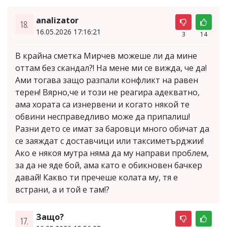
analizator
18.
16.05.2026 17:16:21
3
14
В крайна сметка Мирчев можеше ли да мине
оттам без скандал?! На мене ми се вижда, че да!
Ами тогава защо разпали конфликт на равен
терен! Вярно,че и този не реагира адекватно,
ама хората са изнервени и когато някой те
обвини несправедливо може да припалиш!
Разни дето се имат за баровци много обичат да
се заяждат с доставчици или таксиметърджии!
Ако е някоя мутра няма да му направи проблем,
за да не яде бой, ама като е обикновен бачкер
давай! Какво ти пречеше колата му, тя е
встрани, а и той е там!?
Защо?
17.