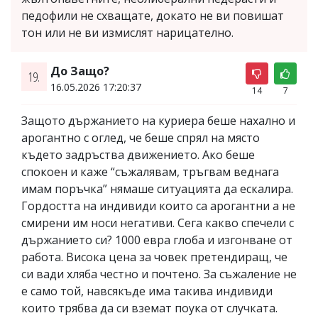
педофили не схващате, докато не ви повишат
тон или не ви измислят нарицателно.
До Защо?
19.
16.05.2026 17:20:37
14
7
Защото държанието на куриера беше нахално и
арогантно с оглед, че беше спрял на място
където задръства движението. Ако беше
спокоен и каже “съжалявам, тръгвам веднага
имам поръчка” нямаше ситуацията да ескалира.
Гордостта на индивиди които са арогантни а не
смирени им носи негативи. Сега какво спечели с
държанието си? 1000 евра глоба и изгонване от
работа. Висока цена за човек претендиращ, че
си вади хляба честно и почтено. За съжаление не
е само той, навсякъде има такива индивиди
които трябва да си вземат поука от случката.