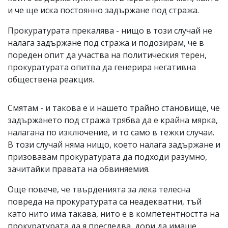
и че ще иска постоянно задържане под стража.
Прокуратурата прекалява - нищо в този случай не
налага задържане под стража и подозирам, че в
пореден опит да участва на политическия терен,
прокуратурата опитва да генерира негативна
обществена реакция.
Смятам - и такова е и нашето трайно становище, че
задържането под стража трябва да е крайна мярка,
налагана по изключение, и то само в тежки случаи.
В този случай няма нищо, което налага задържане и
призовавам прокуратурата да подходи разумно,
зачитайки правата на обвиняемия.
Още повече, че твърденията за лека телесна
повреда на прокуратурата са неадекватни, тъй
като нито има такава, нито е в компетентността на
прокуратурата да я преследва, дори да имаше.