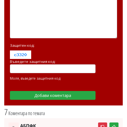
Защитен код:
Въведете защитния код:
Моля, въведете защитния код
7
Коментара по темата
АБПФК