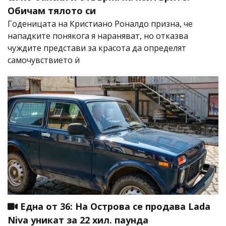
Обичам тялото си
Годеницата на Кристиано Роналдо призна, че
нападките понякога я нараняват, но отказва
чуждите представи за красота да определят
самочувствието ѝ
Една от 36: На Острова се продава Lada
Niva уникат за 22 хил. паунда