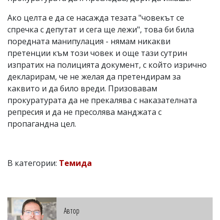
Ако целта е да се насажда тезата "човекът се
спречка с депутат и сега ще лежи", това би била
поредната манипулация - нямам никакви
претенции към този човек и още тази сутрин
изпратих на полицията документ, с който изрично
декларирам, че не желая да претендирам за
каквито и да било вреди. Призовавам
прокуратурата да не прекалява с наказателната
репресия и да не пресолява манджата с
пропагандна цел.
В категории:
Темида
Автор