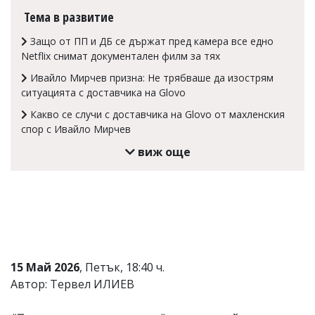
Тема в развитие
Коментарите
под
Защо от ПП и ДБ се държат пред камера все едно
статиите
се
Netflix снимат документален филм за тях
въвеждат
Ивайло Мирчев призна: Не трябваше да изострям
от
читателите
ситуацията с доставчика на Glovo
и
Какво се случи с доставчика на Glovo от махленския
редакцията
спор с Ивайло Мирчев
не
носи
виж още
отговорност
за
тях!
Ако
откриете
обиден
за
вас
коментар,
15 Май 2026
, Петък, 18:40 ч.
моля
сигнализирайте
Автор: Тервел ИЛИЕВ
ни!