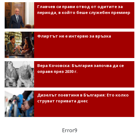
Главчев си прави отвод от одитите за
периода, в който беше служебен премиер
Флиртът не е интервю за връзка
Вера Кочовска: България започва да се
оправя през 2030 г.
Дизелът поевтиня в България: Ето колко
струват горивата днес
Error9