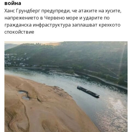
война
Ханс Грундберг предупреди, че атаките на хусите,
напрежението в Червено море и ударите по
гражданска инфраструктура заплашват крехкото
спокойствие