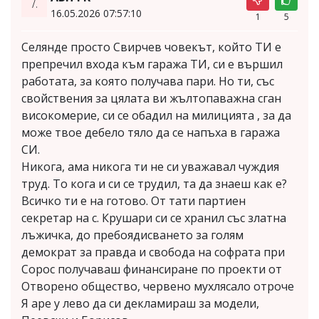
7.
16.05.2026 07:57:10
1
5
Селянде просто Свирчев човекът, който ТИ е
препречил входа към гаража ТИ, си е вършил
работата, за която получава пари. Но ти, със
свойствения за цялата ви жълтопаважна сган
високомерие, си се обадил на милицията , за да
може твое дебело тяло да се напъха в гаража
СИ.
Никога, ама никога ти не си уважавал чуждия
труд. То кога и си се трудил, та да знаеш как е?
Всичко ти е на готово. От тати партиен
секретар на с. Крушари си се хранил със златна
лъжичка, до пребоядисването за голям
демократ за правда и свобода на софрата при
Сорос получаваш финансиране по проекти от
Отворено общество, червено мухлясало отроче
Я аре у лево да си декламираш за модели,