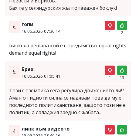
Пеевски и Борисов.
Бах те у селяндурския жълтопаважен боклук!
гопи
6.
16.05.2026 07:36:14
1
2
винкела решава кой е с предимство. equal rights
demand equal fights!
Брех
5.
16.05.2026 01:05:41
1
13
Този с оземпика сега регулира движението ли!?
Аман от идиоти силна се надявам това да му е
последното политиканстване, защото този не е
политик, а лаладжия заедно с жабата..
линк към видеото
4.
15.05.2026 23:40:16