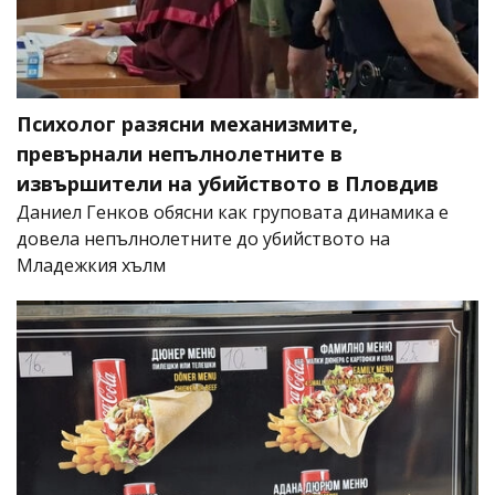
Психолог разясни механизмите,
превърнали непълнолетните в
извършители на убийството в Пловдив
Даниел Генков обясни как груповата динамика е
довела непълнолетните до убийството на
Младежкия хълм