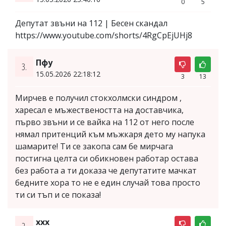
0
5
Депутат звъни на 112 | Бесен скандал
https://www.youtube.com/shorts/4RgCpEjUHj8
Пфу
3.
15.05.2026 22:18:12
3
13
Мирчев е получил стокхолмски синдром ,
харесал е мъжествеността на доставчика,
първо звъни и се вайка на 112 от него после
нямал притенций към мъжкаря дето му напука
шамарите! Ти се закопа сам бе мирчага
постигна целта си обикновен работар остава
без работа а ти доказа че депутатите мачкат
бедните хора то не е един случай това просто
ти си тъп и се показа!
ххх
2.