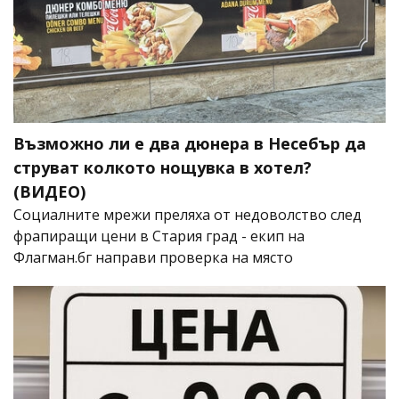
Възможно ли е два дюнера в Несебър да
струват колкото нощувка в хотел?
(ВИДЕО)
Социалните мрежи преляха от недоволство след
фрапиращи цени в Стария град - екип на
Флагман.бг направи проверка на място