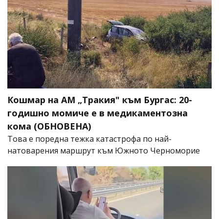
Кошмар на АМ „Тракия" към Бургас: 20-
годишно момиче е в медикаментозна
кома (ОБНОВЕНА)
Това е поредна тежка катастрофа по най-
натоварения маршрут към Южното Черноморие