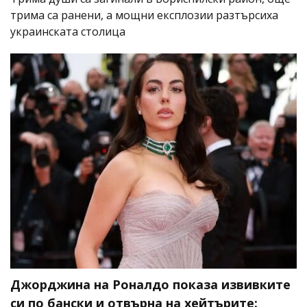
трима са ранени, а мощни експлозии разтърсиха
украинската столица
Джорджина на Роналдо показа извивките
си по бански и отвърна на хейтърите: