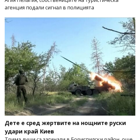
Агия Пелагия, собствениците на туристическа
агенция подали сигнал в полицията
Дете е сред жертвите на нощните руски
удари край Киев
Трима души са загинали в Бориспилски район, още