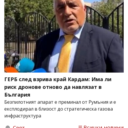
ГЕРБ след взрива край Кардам: Има ли
риск дронове отново да навлязат в
България
Безпилотният апарат е преминал от Румъния и е
експлодирал в близост до стратегическа газова
инфраструктура
Всички новини
Свят