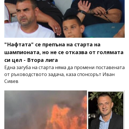
"Нафтата" се препъна на старта на
шампионата, но не се отказва от голямата
си цел - Втора лига
Една загуба на старта няма да промени поставената
от ръководството задача, каза спонсорът Иван
Сивев