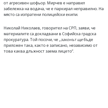
от агресивен шофьор. Мирчев е направил
забележка на водача, че е паркирал неправилно. На
място са изпратени полицейски екипи.
Николай Николаев, говорител на СРП, заяви, че
материалите са докладвани в Софийска градска
прокуратура. Той посочи, че
„законът ще
бъде
приложен така, както е записано, независимо от
това каква длъжност заема лицето”.