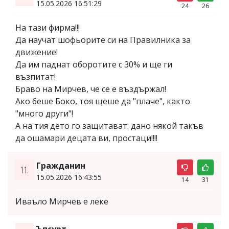
15.05.2026 16:51:29
24
26
На тази фирма!!!
Да научат шофьорите си на Правилника за
движение!
Да им паднат оборотите с 30% и ще ги
възпитат!
Браво на Мирчев, че се е въздържал!
Ако беше Боко, тоя щеше да "плаче", както
"много други"!
А на тия дето го защитават: дано някой такъв
да ошамари децата ви, простаци!!!!
Гражданин
11.
15.05.2026 16:43:55
14
31
Иваъло Мирчев е леке
Ъпсурт