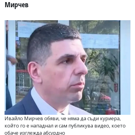
УКРАЙНА
Мирчев
СПОРТ
РАЗСЛЕДВАНЕ
БИЗНЕС
ЮГ
Управители:
Веселин
Василев,
email:
v.vasilev@flagman.bg
Катя
Касабова,
еmail:
k.kassabova@flagman.bg
Главен
редактор:
Иван
Ивайло Мирчев обяви, че няма да съди куриера,
Колев,
който го е нападнал и сам публикува видео, което
email:
office@flagman.bg
обаче изглежда абсурдно