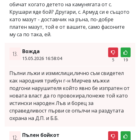
обичат когато детето на камунягата от с.
Крушари яде бой? Другари, с. Армуд си е същото
като мазут - доставчик на ръна, по-добре
платен мазут, той е от вашите, само фасоните
му са по така, ей.
Вожда
13.
15.05.2026 16:58:04
5
19
Пълни лъжи и измислици,лично съм свидетел
как народния трибун г-н Мирчев мъжки
подгони нарушителя който явно бе изпратен от
новата власт да го провокира,понеже той като
истински народен Лъв и борец за
справедливост първи се опълчи на раздутата
охрана на Д.П. и Б.Б.
Пълен бойкот
12.