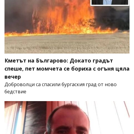
Кметът на Българово: Докато градът
спеше, пет момчета се бориха с огъня цяла
вечер
Доброволци са спасили бургаския град от ново
бедствие