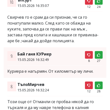
10.
15.05.2026 16:35:07
12
24
Свирчев го е срам да си признае, че са го
понатупали малко. След като се обажда на
куките, започва да се прави пак на мъж ,
застава пред колата и хашлашки се привиква-
аре бе ,чакай да дойде полицията.
Бай ганя КУРиер
9.
15.05.2026 16:32:49
8
27
Куриера е нагърмян. От километър му личи.
ТъпоМирчев
8.
15.05.2026 16:32:24
12
28
Този още от Отманли се пробва някой да го
търкаля и да му навре телефона в калния