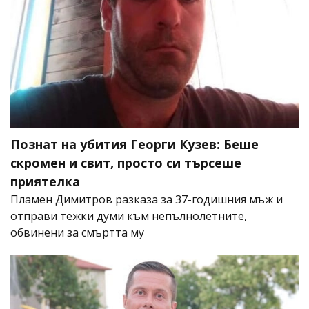
Познат на убития Георги Кузев: Беше
скромен и свит, просто си търсеше
приятелка
Пламен Димитров разказа за 37-годишния мъж и
отправи тежки думи към непълнолетните,
обвинени за смъртта му