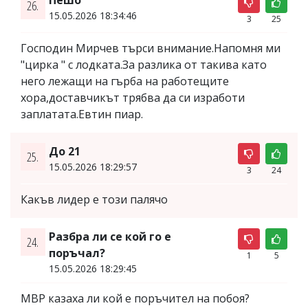
26.
15.05.2026 18:34:46
3
25
Господин Мирчев търси внимание.Напомня ми
"цирка " с лодката.За разлика от такива като
него лежащи на гърба на работещите
хора,доставчикът трябва да си изработи
заплатата.Евтин пиар.
До 21
25.
15.05.2026 18:29:57
3
24
Какъв лидер е този палячо
Разбра ли се кой го е
24.
поръчал?
1
5
15.05.2026 18:29:45
МВР казаха ли кой е поръчител на побоя?