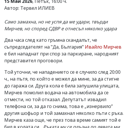
15 Май 2026
, Петък, 16:00 ч.
Автор: Тервел ИЛИЕВ
Само замахна, но не успя да ме удари, твърди
Мирчев, но според СДВР е отнесъл няколко удара
Два часа след като гръмна скандалът, че
съпредседателят на "Да, България"
Ивайло Мирчев
е бил нападнат при спор за паркиране, народният
представител проговори.
Той уточни, че нападението се е случило след 20:00
ч., на пътя, по който е можел да мине, за да стигне
до гаража си. Друга кола е била запушила улицата,
Мирчев помолил водача на автомобила да се
отмести, но той отказал. Депутатът извадил
телефона си, за да го снима, това е „изнервило”
другия шофьор и той замахнал няколко пъти с ръка.
Мирчев каза още, че през това време самият той е
бил в колата си.
„Ръката му се плъзна по лявата ми