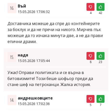
Въй
16.
15.05.2026 17:06:32
4
42
Доставчика можеше да спре до контейнерите
за боклук и да не пречи на никого. Мирчев пък
можеше да го изчака минута-две, а не да прави
епични драми.
надя
15.
15.05.2026 17:05:44
8
23
Ужас! Оправи политиката и се върна в
битовизмите! Този беше шофьор преди да
стане шеф на петроханци. Жалка история.
андрешковците
14.
15.05.2026 17:02:36
5
7