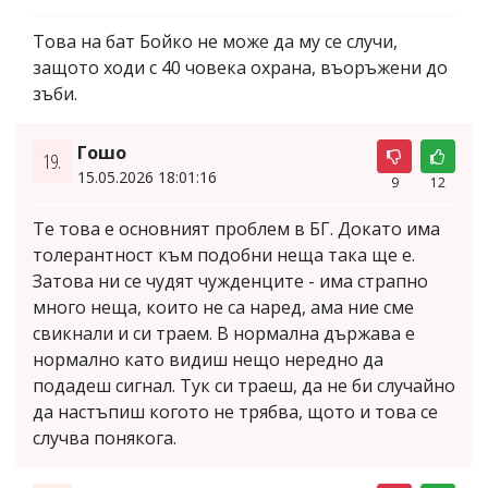
Това на бат Бойко не може да му се случи,
защото ходи с 40 човека охрана, въоръжени до
зъби.
Гошо
19.
15.05.2026 18:01:16
9
12
Те това е основният проблем в БГ. Докато има
толерантност към подобни неща така ще е.
Затова ни се чудят чужденците - има страпно
много неща, които не са наред, ама ние сме
свикнали и си траем. В нормална държава е
нормално като видиш нещо нередно да
подадеш сигнал. Тук си траеш, да не би случайно
да настъпиш когото не трябва, щото и това се
случва понякога.