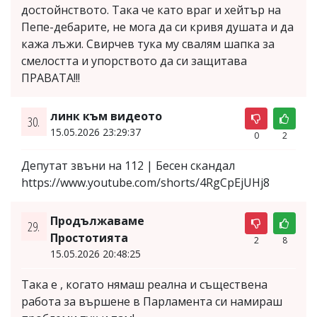
достойнството. Така че като враг и хейтър на
Пепе-дебарите, не мога да си кривя душата и да
кажа лъжи. Свирчев тука му свалям шапка за
смелостта и упорството да си защитава
ПРАВАТА!!!
линк към видеото
30.
15.05.2026 23:29:37
0
2
Депутат звъни на 112 | Бесен скандал
https://www.youtube.com/shorts/4RgCpEjUHj8
Продължаваме
29.
Простотията
2
8
15.05.2026 20:48:25
Така е , когато нямаш реална и съществена
работа за вършене в Парламента си намираш