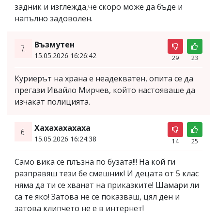
задник и изглежда,че скоро може да бъде и
напълно задоволен.
Възмутен
7.
15.05.2026 16:26:42
29
23
Куриерът на храна е неадекватен, опита се да
прегази Ивайло Мирчев, който настояваше да
изчакат полицията.
Хахахахахаха
6.
15.05.2026 16:24:38
14
25
Само вика се плъзна по бузата!!! На кой ги
разправяш тези бе смешник! И децата от 5 клас
няма да ти се хванат на приказките! Шамари ли
са те яко! Затова не се показваш, цял ден и
затова клипчето не е в интернет!