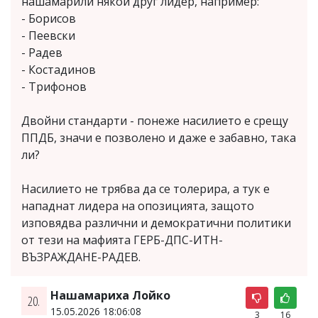
нашамарили някой друг лидер, например:
- Борисов
- Пеевски
- Радев
- Костадинов
- Трифонов
Двойни стандарти - понеже насилието е срещу
ППДБ, значи е позволено и даже е забавно, така
ли?
Насилието не трябва да се толерира, а тук е
нападнат лидера на опозицията, защото
изповядва различни и демократични политики
от тези на мафията ГЕРБ-ДПС-ИТН-
ВЪЗРАЖДАНЕ-РАДЕВ.
Нашамариха Лойко
20.
15.05.2026 18:06:08
3
16