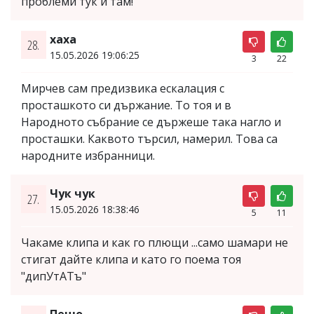
проблеми тук и там!
хаха
28.
15.05.2026 19:06:25
3
22
Мирчев сам предизвика ескалация с
просташкото си държание. То тоя и в
Народното събрание се държеше така нагло и
просташки. Каквото търсил, намерил. Това са
народните избранници.
Чук чук
27.
15.05.2026 18:38:46
5
11
Чакаме клипа и как го плющи ...само шамари не
стигат дайте клипа и като го поема тоя
"дипУтАТъ"
Пешо