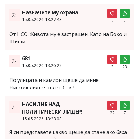
Назначете му охрана
23.
15.05.2026 18:27:43
2
7
От НСО. Живота му е застрашен. Като на Боко и
Шиши.
681
22.
15.05.2026 18:26:28
3
23
По улицата и камион щеше да мине.
Нискочелият е пълен б....к !
НАСИЛИЕ НАД
21.
ПОЛИТИЧЕСКИ ЛИДЕР!
22
7
15.05.2026 18:23:08
Я си представете какво щеше да стане ако бяха