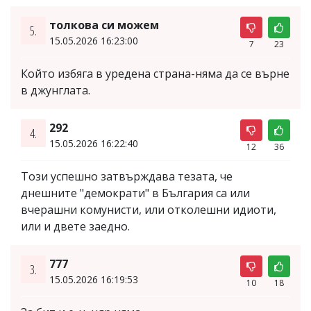
толкова си можем
5.
15.05.2026 16:23:00
7
23
Който избяга в уредена страна-няма да се върне
в джунглата.
292
4.
15.05.2026 16:22:40
12
36
Този успешно затвърждава тезата, че
днешните "демократи" в България са или
вчерашни комунисти, или отколешни идиоти,
или и двете заедно.
777
3.
15.05.2026 16:19:53
10
18