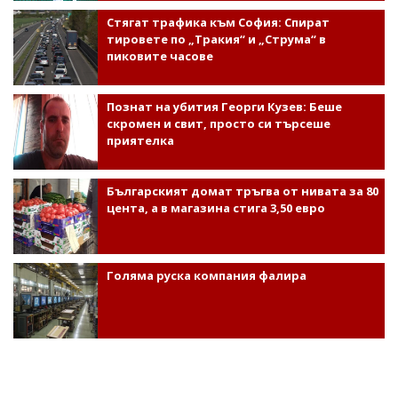
Стягат трафика към София: Спират
тировете по „Тракия“ и „Струма“ в
пиковите часове
Познат на убития Георги Кузев: Беше
скромен и свит, просто си търсеше
приятелка
Българският домат тръгва от нивата за 80
цента, а в магазина стига 3,50 евро
Голяма руска компания фалира