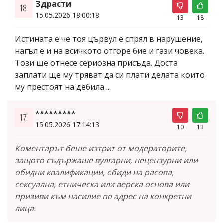
Здрасти
18.
15.05.2026 18:00:18
13
18
Истината е че тоя цървул е спрял в нарушение,
нагъл е и на всичкото отгоре бие и гази човека.
Този ще отнесе сериозна присъда. Доста
заплати ще му тряват да си плати делата които
му престоят на дебила ...
*********
17.
15.05.2026 17:14:13
10
13
Коментарът беше изтрит от модераторите,
защото съдържаше вулгарни, нецензурни или
обидни квалификации, обиди на расова,
сексуална, етническа или верска основа или
призиви към насилие по адрес на конкретни
лица.