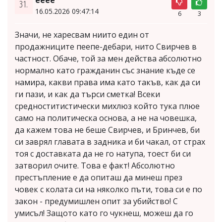
31.
16.05.2026 09:47:14
6
3
Значи, не харесвам ниито един от
продажниците пеепе-дебари, нито Свирчев в
частност. Обаче, той за мен действа абсолютно
нормално като гражданин със знание къде се
намира, какви права има като такъв, как да си
ги пази, и как да търси сметка! Всеки
средноститистически михлюз който тука плюе
само на политическа основа, а не на човешка,
да кажем това не беше Свирчев, и Бринчев, би
си заврял главата в задника и би чакал, от страх
тоя с доставката да не го натупа, тоест би си
затворил очите. Това е факт! Абсолютно
престъпление е да опиташ да минеш през
човек с колата си на няколко пъти, това си е по
закон - предумишлен опит за убийство! С
умисъл! Защото като го чукнеш, можеш да го