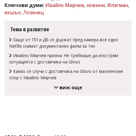
Ключови думи:
Ивайло Мирчев
,
новини
,
Флагман
,
Коментарите
екшън
,
Лозенец
под
статиите
се
Тема в развитие
въвеждат
от
Защо от ПП и ДБ се държат пред камера все едно
читателите
и
Netflix снимат документален филм за тях
редакцията
Ивайло Мирчев призна: Не трябваше да изострям
не
носи
ситуацията с доставчика на Glovo
отговорност
Какво се случи с доставчика на Glovo от махленския
за
спор с Ивайло Мирчев
тях!
Ако
виж още
откриете
обиден
за
вас
коментар,
моля
сигнализирайте
ни!