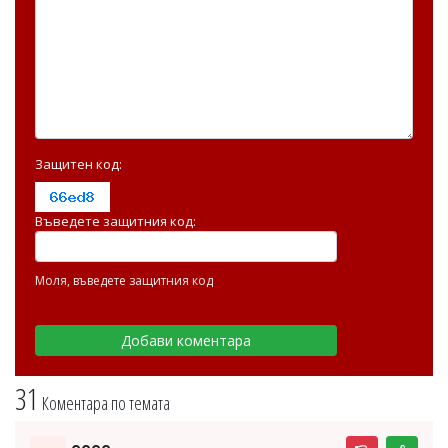
Защитен код:
Въведете защитния код:
Моля, въведете защитния код
31
Коментара по темата
eeee