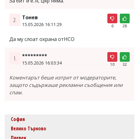
За бит и е..н, цяр няма.
Tонев
2.
15.05.2026 16:11:29
6
28
Да му слоат охрана отНСО
*********
1.
15.05.2026 16:03:34
10
32
Коментарът беше изтрит от модераторите,
защото съдържаше рекламни съобщения или
спам.
София
Велико Търново
Плевен