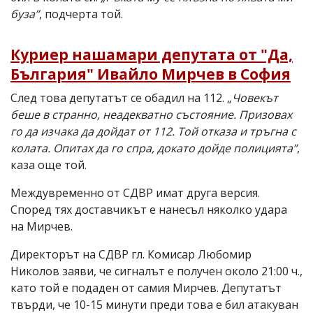
буза”
, подчерта той.
Куриер нашамари депутата от "Да,
България" Ивайло Мирчев в София
След това депутатът се обадил на 112. „
Човекът
беше в странно, неадекватно състояние. Призовах
го да изчака да дойдат от 112. Той отказа и тръгна с
колата. Опитах да го спра, докато дойде полицията”
,
каза още той.
Междувременно от СДВР имат друга версия.
Според тях доставчикът е нанесъл няколко удара
на Мирчев.
Директорът на СДВР гл. Комисар Любомир
Николов заяви, че сигналът е получен около 21:00 ч.,
като той е подаден от самия Мирчев. Депутатът
твърди, че 10-15 минути преди това е бил атакуван