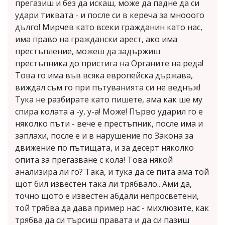
прегазиш и без да искаш, може да падне да си
удари тиквата - и после си в кереча за мнооого
дълго! Мирчев като всеки гражданин като нас,
има право на граждански арест, ако има
престъпление, можеш да задържиш
престъпника до пристига на Органите на реда!
Това го има във всяка европейска държава,
виждал съм го при пътуванията си не веднъж!
Тука не разбирате като пишете, ама как ше му
спира колата а -у, у-а! Може! Първо ударил го е
няколко пъти - вече е престъпник, после има и
заплахи, после е и в нарушение по Закона за
движение по пътищата, и за десерт няколко
опита за прегазване с кола! Това някой
анализира ли го? Така, и тука да се пита ама той
щот бил известен така ли трябвало.. Ами да,
точно щото е известен абдали непросветени,
той трябва да дава пример нас - михлюзите, как
трябва да си търсиш правата и да си пазиш