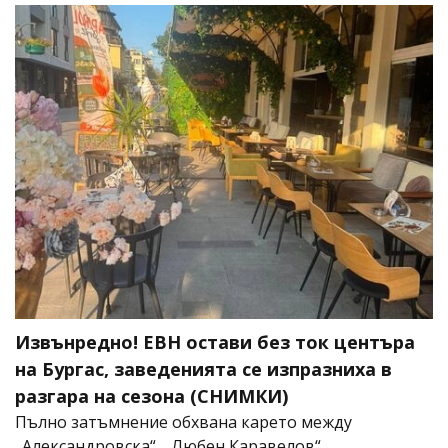
Извънредно! ЕВН остави без ток центъра
на Бургас, заведенията се изпразниха в
разгара на сезона (СНИМКИ)
Пълно затъмнение обхвана карето между
„Александровска“, „Любен Каравелов“,