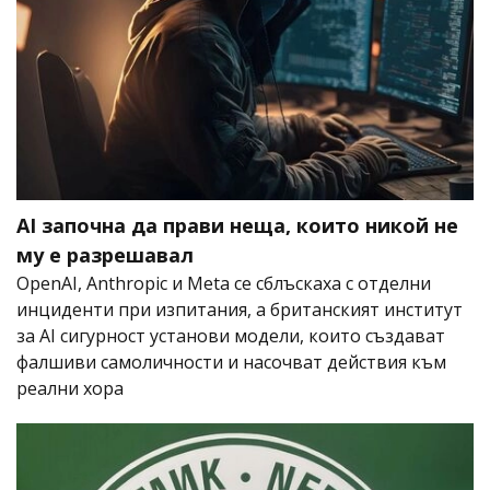
AI започна да прави неща, които никой не
му е разрешавал
OpenAI, Anthropic и Meta се сблъскаха с отделни
инциденти при изпитания, а британският институт
за AI сигурност установи модели, които създават
фалшиви самоличности и насочват действия към
реални хора