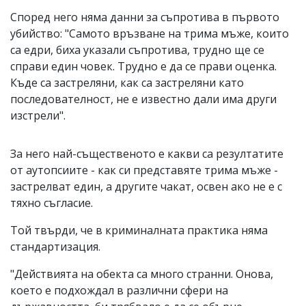
Според него няма данни за съпротива в първото
убийство: "Самото връзване на трима мъже, които
са едри, биха указали съпротива, трудно ще се
справи един човек. Трудно е да се прави оценка.
Къде са застреляни, как са застреляни като
последователност, не е известно дали има други
изстрели".
За него най-същественото е какви са резултатите
от аутопсиите - как си представяте трима мъже -
застрелват един, а другите чакат, освен ако не е с
тяхно съгласие.
Той твърди, че в криминалната практика няма
стандартизация.
"Действията на обекта са много странни. Онова,
което е подхождал в различни сфери на