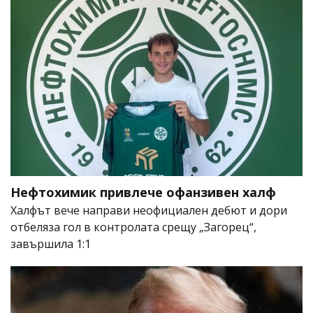
Нефтохимик привлече офанзивен халф
Халфът вече направи неофициален дебют и дори
отбеляза гол в контролата срещу „Загорец“,
завършила 1:1