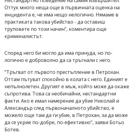
Нестандартно поведение на самия извършител.
Оттук много неща още в първичната оценка на
инцидента е, че има нещо нелогично. Нямаме в
практиката такова убийство - да оставиш
труповете по този начин", коментира още
криминалистът.
Според него би могло да има принуда, но по-
логично е доброволно да са тръгнали с него.
"Тръгват от първото престъпление в Петрохан.
Оттам пътуват спокойно в колата с него. Единият е
непълнолетен. Другият е мъж, който може да окаже
съпротива. Това са необичайни, нестандартни
факти. Ако е имал намерение да убие Николай и
Александър след първоначалното убийство, е
можело още там да ги убие, в Петрохан, за да може
да се укрие по-добре, по-ефективно", заяви Ботьо
Ботев.