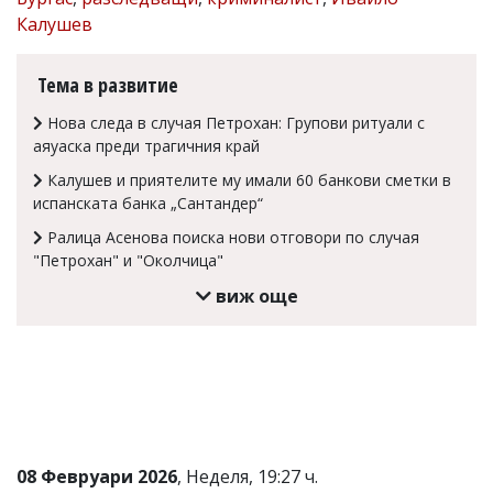
Калушев
Коментарите
под
статиите
Тема в развитие
се
въвеждат
Нова следа в случая Петрохан: Групови ритуали с
от
читателите
аяуаска преди трагичния край
и
Калушев и приятелите му имали 60 банкови сметки в
редакцията
не
испанската банка „Сантандер“
носи
Ралица Асенова поиска нови отговори по случая
отговорност
"Петрохан" и "Околчица"
за
тях!
виж още
Ако
откриете
обиден
за
вас
коментар,
моля
сигнализирайте
ни!
08 Февруари 2026
, Неделя, 19:27 ч.