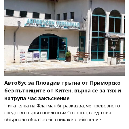
Автобус за Пловдив тръгна от Приморско
без пътниците от Китен, върна се за тях и
натрупа час закъснение
Читателка на Флагман.бг разказва, че превозното
средство първо поело към Созопол, след това
обърнало обратно без никакво обяснение