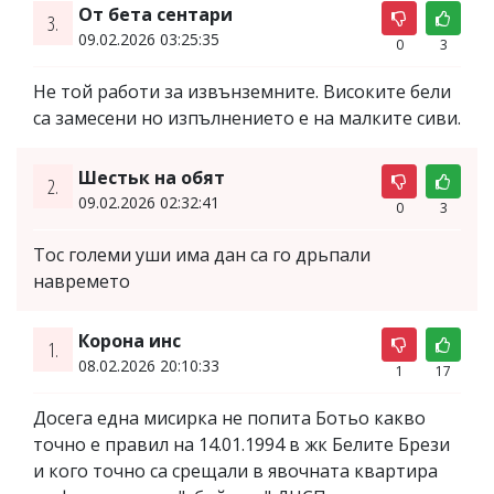
От бета сентари
3.
09.02.2026 03:25:35
0
3
Не той работи за извънземните. Високите бели
са замесени но изпълнението е на малките сиви.
Шестьк на обят
2.
09.02.2026 02:32:41
0
3
Тос големи уши има дан са го дрьпали
навремето
Корона инс
1.
08.02.2026 20:10:33
1
17
Досега една мисирка не попита Ботьо какво
точно е правил на 14.01.1994 в жк Белите Брези
и кого точно са срещали в явочната квартира