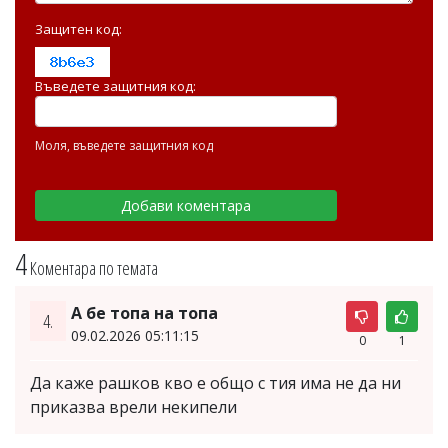
Защитен код:
Въведете защитния код:
Моля, въведете защитния код
4
Коментара по темата
А бе топа на топа
4.
09.02.2026 05:11:15
0
1
Да каже рашков кво е общо с тия има не да ни
приказва врели некипели