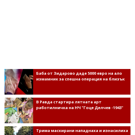
Баба от Зидарово даде 5000 евро на ало
измамник за спешна операция на близък
В Равда стартира лятната арт
работилничка на НЧ "Гоце Делчев -1943"
Трима маскирани нападнаха и изнасилиха