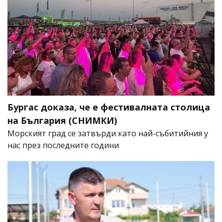
Бургас доказа, че е фестивалната столица
на България (СНИМКИ)
Морският град се затвърди като най-събитийния у
нас през последните години