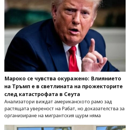
Мароко се чувства окуражено: Влиянието
на Тръмп е в светлината на прожекторите
след катастрофата в Сеута
Анализатори виждат американското рамо зад
растящата увереност на Рабат, но доказателства за
организиране на мигрантския щурм няма