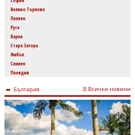
София
Велико Търново
Плевен
Русе
Варна
Стара Загора
Ямбол
Сливен
Пловдив
Всички новини
България