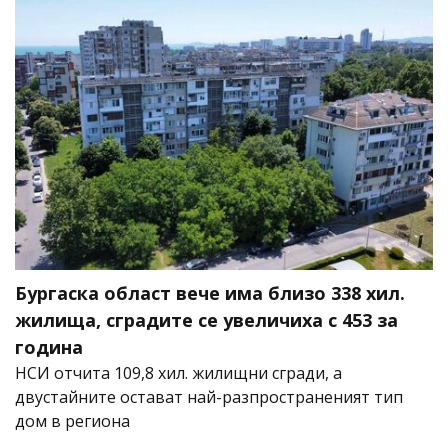
Бургаска област вече има близо 338 хил.
жилища, сградите се увеличиха с 453 за
година
НСИ отчита 109,8 хил. жилищни сгради, а
двустайните остават най-разпространеният тип
дом в региона