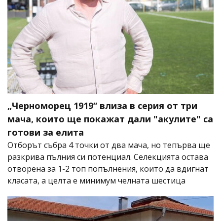
„Черноморец 1919“ влиза в серия от три
мача, които ще покажат дали "акулите" са
готови за елита
Отборът събра 4 точки от два мача, но тепърва ще
разкрива пълния си потенциал. Селекцията остава
отворена за 1-2 топ попълнения, които да вдигнат
класата, а целта е минимум челната шестица