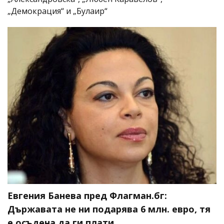
„Демокрация“ и „Булаир“
Евгения Банева пред Флагман.бг:
Държавата не ни подарява 6 млн. евро, тя
е осъдена да ги плати