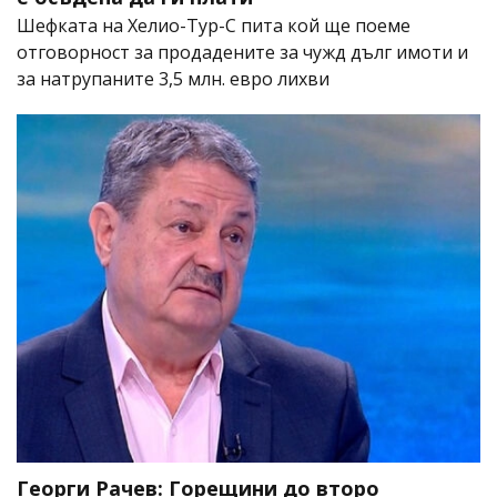
Шефката на Хелио-Тур-С пита кой ще поеме
отговорност за продадените за чужд дълг имоти и
за натрупаните 3,5 млн. евро лихви
Георги Рачев: Горещини до второ