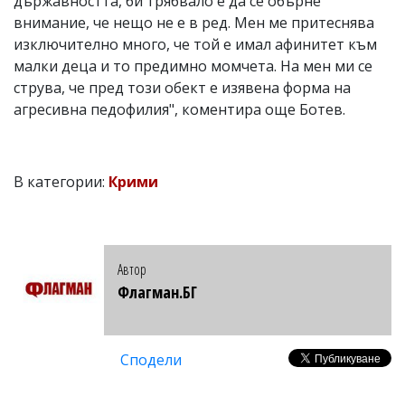
държавността, би трябвало е да се обърне
внимание, че нещо не е в ред. Мен ме притеснява
изключително много, че той е имал афинитет към
малки деца и то предимно момчета. На мен ми се
струва, че пред този обект е изявена форма на
агресивна педофилия", коментира още Ботев.
В категории:
Крими
Автор
Флагман.БГ
Сподели