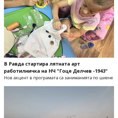
В Равда стартира лятната арт
работилничка на НЧ "Гоце Делчев -1943"
Нов акцент в програмата са заниманията по шиене