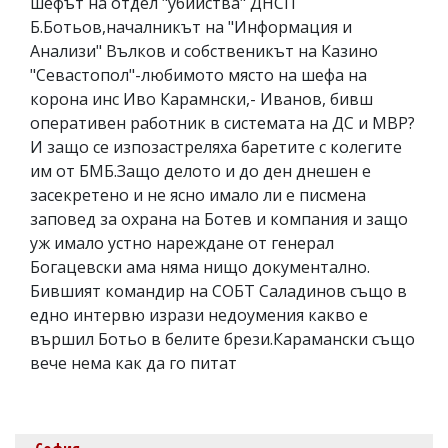
шефът на отдел "убийства" ДНСП
Б.Ботьов,началникът на "Информация и
Анализи" Вълков и собственикът на Казино
"Севастопол"-любимото място на шефа на
корона инс Иво Карамнски,- Иванов, бивш
оперативен работник в системата на ДС и МВР?
И защо се изпозастреляха баретите с колегите
им от БМБ.Защо делото и до ден днешен е
засекретено и не ясно имало ли е писмена
заповед за охрана на Ботев и компания и защо
уж имало устно нареждане от генерал
Богацевски ама няма нищо документално.
Бившият командир на СОБТ Саладинов също в
едно интервю изрази недоумения какво е
вършил Ботьо в белите брези.Карамански също
вече нема как да го питат