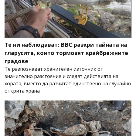
Те ни наблюдават: BBC разкри тайната на
гларусите, които тормозят крайбрежните
градове
Те разпознават хранителен източник от
значително разстояние и следят действията на
хората, вместо да разчитат единствено на случайно
открита храна