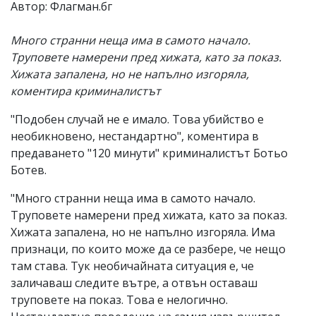
Автор: Флагман.бг
Много странни неща има в самото начало.
Труповете намерени пред хижата, като за показ.
Хижата запалена, но не напълно изгоряла,
коментира криминалистът
"Подобен случай не е имало. Това убийство е
необикновено, нестандартно", коментира в
предаването "120 минути" криминалистът Ботьо
Ботев.
"Много странни неща има в самото начало.
Труповете намерени пред хижата, като за показ.
Хижата запалена, но не напълно изгоряла. Има
признаци, по които може да се разбере, че нещо
там става. Тук необичайната ситуация е, че
заличаваш следите вътре, а отвън оставаш
труповете на показ. Това е нелогично.