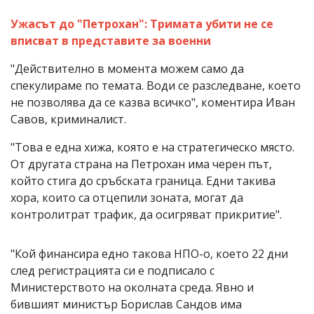
Ужасът до "Петрохан": Тримата убити не се
вписват в представите за военни
"Действително в момента можем само да
спекулираме по темата. Води се разследване, което
не позволява да се казва всичко", коментира Иван
Савов, криминалист.
"Това е една хижа, която е на стратегическо място.
От другата страна на Петрохан има черен път,
който стига до сръбската граница. Едни такива
хора, които са отцепили зоната, могат да
контролитрат трафик, да осигряват прикритие".
"Кой финансира едно такова НПО-о, което 22 дни
след регистрацията си е подписало с
Министерството на околната среда. Явно и
бившият министър Борислав Сандов има