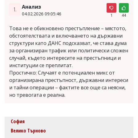
Анализ
1.
04.02.2026 09:05:46
1
44
Това не е обикновено престъпление – мястото,
обстоятелствата и включването на държавни
структури като ДАНС подсказват, че става дума
за организиран трафик или политически сложен
случай, където интересите на престъпници и
институции се преплитат.
Простичко: Случаят е потенциален микс от
организирана престъпност, държавни интереси
и тайни операции – фактите все още са неясни,
но тревогата е реална.
София
Велико Търново