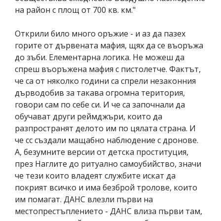
на район с площ от 700 кв. км."
Открили било много оръжие - и аз да пазех
горите от дървената мафия, щях да се въоръжа
до зъби. Елементарна логика. Не можеш да
спреш въоръжена мафия с пистолетче. Фактът,
че са от няколко години са спрели незаконния
дърводобив за такава огромна територия,
говори сам по себе си. И че са започнали да
обучават други реймджъри, които да
разпространят делото им по цялата страна. И
че сс създали мащабно наблюдение с дронове.
А, безумните версии от детска проституция,
през Наглите до ритуално самоубийство, значи
че тези които владеят службите искат да
покрият всичко и има безброй тролове, които
им помагат. ДАНС влезли първи на
местопрестъплението - ДАНС влиза първи там,