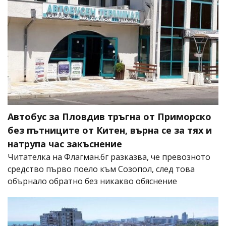
Автобус за Пловдив тръгна от Приморско
без пътниците от Китен, върна се за тях и
натрупа час закъснение
Читателка на Флагман.бг разказва, че превозното
средство първо поело към Созопол, след това
обърнало обратно без никакво обяснение