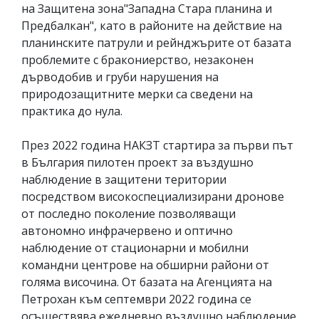
на Защитена зона"Западна Стара планина и
Предбалкан", като в районите на действие на
планинските патрули и рейнджърите от базата
проблемите с бракониерство, незаконен
дърводобив и груби нарушения на
природозащитните мерки са сведени на
практика до нула.
През 2022 година НАКЗТ стартира за първи път
в България пилотен проект за въздушно
наблюдение в защитени територии
посредством високоспециализирани дронове
от последно поколение позволяващи
автономно инфрачервено и оптично
наблюдение от стационарни и мобилни
командни центрове на обширни райони от
голяма височина. От базата на Агенцията на
Петрохан към септември 2022 година се
осъществява ежедневно въздушно наблюдение