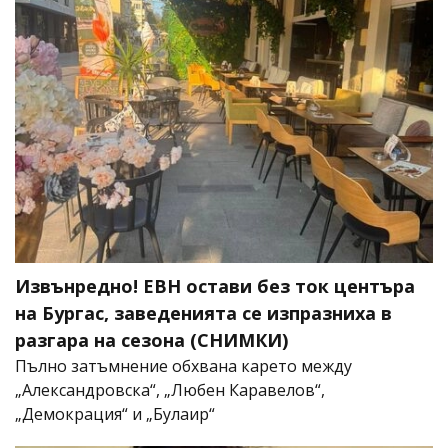
Извънредно! ЕВН остави без ток центъра
на Бургас, заведенията се изпразниха в
разгара на сезона (СНИМКИ)
Пълно затъмнение обхвана карето между
„Александровска“, „Любен Каравелов“,
„Демокрация“ и „Булаир“