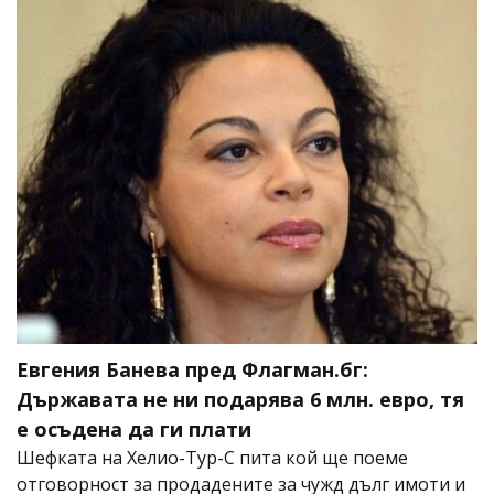
Евгения Банева пред Флагман.бг:
Държавата не ни подарява 6 млн. евро, тя
е осъдена да ги плати
Шефката на Хелио-Тур-С пита кой ще поеме
отговорност за продадените за чужд дълг имоти и