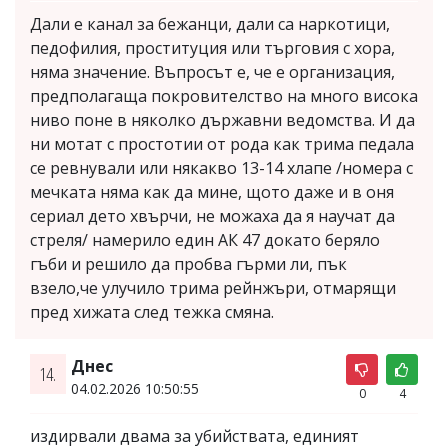
Дали е канал за бежанци, дали са наркотици,
педофилия, проституция или търговия с хора,
няма значение. Въпросът е, че е организация,
предполагаща покровителство на много висока
ниво поне в няколко държавни ведомства. И да
ни мотат с простотии от рода как трима педала
се ревнували или някакво 13-14 хлапе /номера с
мечката няма как да мине, щото даже и в оня
сериал дето хвърчи, не можаха да я научат да
стреля/ намерило един АК 47 докато беряло
гъби и решило да пробва гърми ли, пък
взело,че улучило трима рейнжъри, отмарящи
пред хижата след тежка смяна.
Днес
14.
04.02.2026 10:50:55
0
4
издирвали двама за убийствата, единият