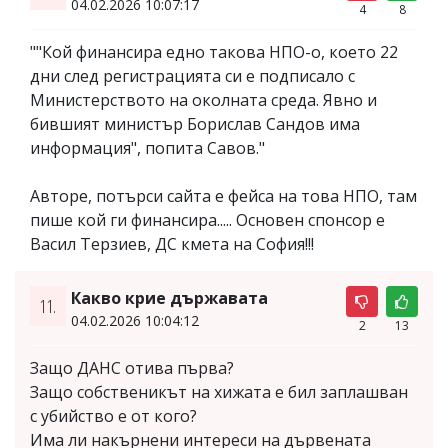
04.02.2026 10:07:17
4
8
""Кой финансира едно такова НПО-о, което 22
дни след регистрацията си е подписало с
Министерството на околната среда. Явно и
бившият министър Борислав Сандов има
информация", попита Савов."
Авторе, потърси сайта е фейса на това НПО, там
пише кой ги финансира..... Основен спонсор е
Васил Терзиев, ДС кмета на София!!!
Какво крие държавата
11.
04.02.2026 10:04:12
2
13
Защо ДАНС отива първа?
Защо собственикът на хижата е бил заплашван
с убийство е от кого?
Има ли накърнени интереси на дървената