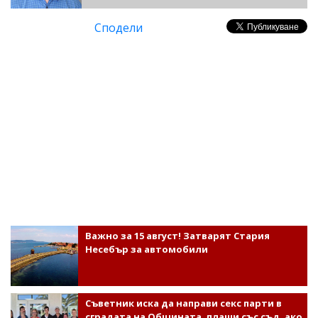
Сподели
Важно за 15 август! Затварят Стария
Несебър за автомобили
Съветник иска да направи секс парти в
сградата на Общината, плаши със съд, ако