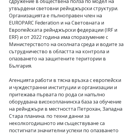
сдружение в обществена полза по модел на
утвърдени световни рейнджърски структури.
Организацията е пълноправен член на
EUROPARC Federation и на Световната и
Европейската рейнджърски федерации (IRF и
ERF) и от 2022 година има споразумение с
Министерството на околната среда и водите за
сътрудничество в областта на контрола и
опазването на защитените територии в
България.
Агенцията работи в тясна връзка с европейски
и чуждестранни институции и организации и
притежава първата по рода си напълно
оборудвана високопланинска база за обучение
на рейнджъри в местността Петрохан, Западна
Стара планина. по техни данни за
неколкогодишното им съществуване са
постигнати значителни успехи по опазването