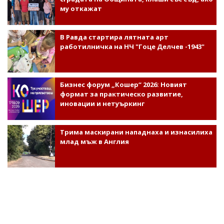
му откажат
В Равда стартира лятната арт
работилничка на НЧ "Гоце Делчев -1943"
Бизнес форум „Кошер“ 2026: Новият
формат за практическо развитие,
иновации и нетуъркинг
Трима маскирани нападнаха и изнасилиха
млад мъж в Англия