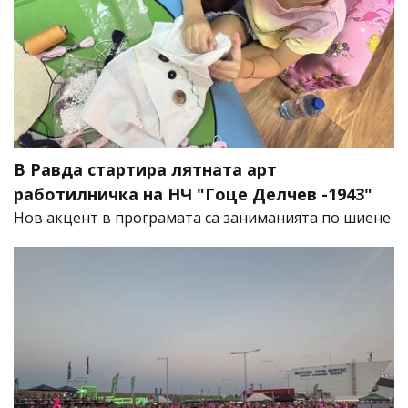
В Равда стартира лятната арт
работилничка на НЧ "Гоце Делчев -1943"
Нов акцент в програмата са заниманията по шиене