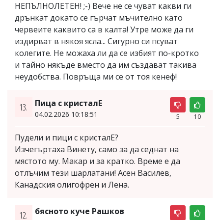
НЕПЪЛНОЛЕТЕН! ;-) Вече не се чуват какви ги
дрънкат докато се гърчат мъчително като
червеите каквито са в калта! Утре може да ги
издирват в някоя ясла... Сигурно си псуват
колегите. Не можаха ли да се избият по-кротко
и тайно някъде вместо да им създават такива
неудобства. Повръща ми се от тоя кенеф!
Пица с кристалЕ
13.
04.02.2026 10:18:51
5
10
Пудели и пици с кристалЕ?
Изчегъртаха Винету, само за да седнат на
мястото му. Макар и за кратко. Време е да
отлъчим тези шарлатани! Асен Василев,
Канадския олигофрен и Лена.
бясното куче Рашков
12.