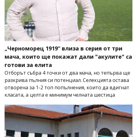
„Черноморец 1919“ влиза в серия от три
мача, които ще покажат дали "акулите" са
готови за елита
Отборът събра 4 точки от два мача, но тепърва ще
разкрива пълния си потенциал. Селекцията остава
отворена за 1-2 топ попълнения, които да вдигнат
класата, а целта е минимум челната шестица