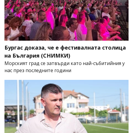
Бургас доказа, че е фестивалната столица
на България (СНИМКИ)
Морският град се затвърди като най-събитийния у
нас през последните години