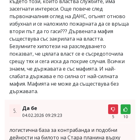
където този, който властва службите, има
засегнати интереси. Още повече след
първоначалния оглед на ДАНС, огънят отново
избухнал и се наложило пожарната да се връща
втори път да го гаси??? Дървената мафия
съществува със закрилата на властта.
Безумните хипотези на разследването
показват, че цялата власт се е съсредоточила
срещу тях и сега иска да покрие случая. Всички
знаем, че държавата е със мафията. И най-
слабата държава е по силна от най-силната
мафия. Мафията не може да съществува без
държавата.
Да бе
5.
04.02.2026 09:29:23
5
10
логистична база за контрабанда и подобни
дейности на билото на Стара планина върху