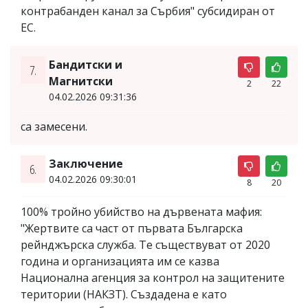
контрабанден канал за Сърбия" субсидиран от
ЕС.
Бандитски и
7.
Магнитски
2
22
04.02.2026 09:31:36
са замесени.
Заключение
6.
04.02.2026 09:30:01
8
20
100% тройно убийство на дървената мафия:
"Жертвите са част от първата Българска
рейнджърска служба. Те съществуват от 2020
година и организацията им се казва
Национална агенция за контрол на защитените
територии (НАКЗТ). Създадена е като