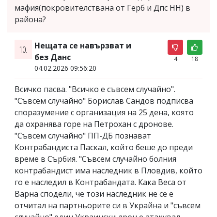
мафия(покровителствана от Герб и Дпс НН) в
района?
Нещата се навързват и
10.
без Данс
4
18
04.02.2026 09:56:20
Всичко пасва. "Всичко е съвсем случайно".
"Съвсем случайно" Борислав Сандов подписва
споразумение с организация на 25 дена, която
да охранява горе на Петрохан с дронове.
"Съвсем случайно" ПП-ДБ познават
Контрабандиста Паскал, който беше до преди
време в Сърбия. "Съвсем случайно болния
контрабандист има наследник в Пловдив, който
го е наследил в Контрабандата. Кака Веса от
Варна сподели, че този наследник не се е
отчитал на партньорите си в Украйна и "съвсем
случайно" един Украински дрон е атакувал