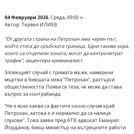
04 Февруари 2026
, Сряда, 09:00 ч.
Автор: Тервел ИЛИЕВ
"От другата страна на Петрохан има черен път,
който стига до сръбската граница. Едни такива хора,
които са отцепили зоната, могат да контролитрат
трафик", акцентира криминалист
Зловещият случай с тримата мъже, намерени
мъртви в бившата хижа "Петрохан", разтърси
обществеността. Появи се теза, че може да става
въпрос за контрабанда.
"Не е ясно какви са фактите около случая край
Петрохан, затова е и нормално да са налице
слухове". Това заяви пред бТВ адвокат Емануил
Йорданов, бивш министър на вътрешните работи.