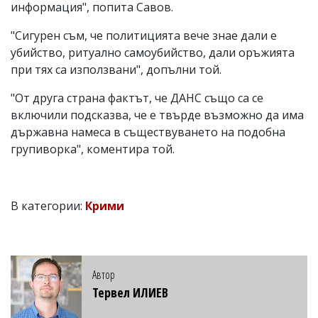
информация", попита Савов.
"Сигурен съм, че политицията вече знае дали е
убийство, ритуално самоубийство, дали оръжията
при тях са използвани", допълни той.
"От друга страна фактът, че ДАНС също са се
включили подсказва, че е твърде възможно да има
държавна намеса в съществуването на подобна
групиворка", коментира той.
В категории:
Крими
Автор
Тервел ИЛИЕВ