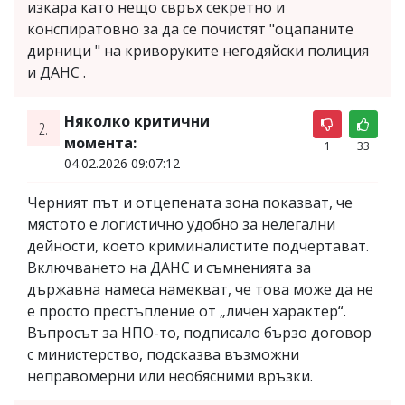
изкара като нещо свръх секретно и
конспиратовно за да се почистят "оцапаните
дирници " на криворуките негодяйски полиция
и ДАНС .
Няколко критични
2.
момента:
1
33
04.02.2026 09:07:12
Черният път и отцепената зона показват, че
мястото е логистично удобно за нелегални
дейности, което криминалистите подчертават.
Включването на ДАНС и съмненията за
държавна намеса намекват, че това може да не
е просто престъпление от „личен характер“.
Въпросът за НПО-то, подписало бързо договор
с министерство, подсказва възможни
неправомерни или необясними връзки.