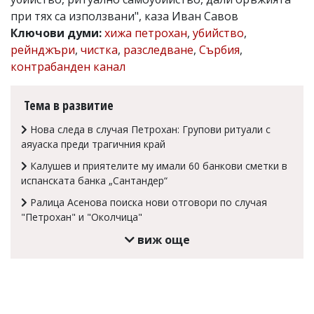
при тях са използвани", каза Иван Савов
Коментарите
под
Ключови думи:
хижа петрохан
,
убийство
,
статиите
рейнджъри
,
чистка
,
разследване
,
Сърбия
,
се
контрабанден канал
въвеждат
от
читателите
Тема в развитие
и
редакцията
Нова следа в случая Петрохан: Групови ритуали с
не
носи
аяуаска преди трагичния край
отговорност
Калушев и приятелите му имали 60 банкови сметки в
за
тях!
испанската банка „Сантандер“
Ако
Ралица Асенова поиска нови отговори по случая
откриете
"Петрохан" и "Околчица"
обиден
за
виж още
вас
коментар,
моля
сигнализирайте
ни!