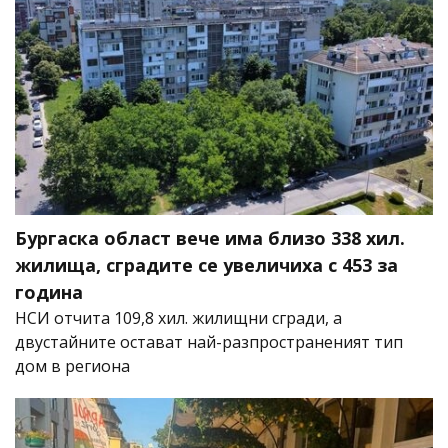
Бургаска област вече има близо 338 хил.
жилища, сградите се увеличиха с 453 за
година
НСИ отчита 109,8 хил. жилищни сгради, а
двустайните остават най-разпространеният тип
дом в региона