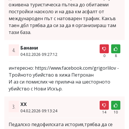
оживена туристическа пътека до обитаеми
постройки наоколо и на два км асфалт от
международен път с натоварен трафик. Какъв
таен дбл трябва да си за да я организираш там
тази база.
Банани
4.
04.02.2026 09:27:12
0
8
интересно: https://www.facebook.com/grigorlilov -
Тройното убийство в хижа Петрохан
И аз си помислих че прилича на шесторното
убийство с Нови Искър.
XX
3.
04.02.2026 09:13:24
14
10
Педалско педофилската история,трябва да се