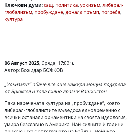
Ключови думи:
сащ
,
политика
,
уокизъм
,
либерал-
Коментарите
глобализъм
,
пробуждане
,
доналд тръмп
,
погреба
,
под
статиите
култура
се
въвеждат
от
читателите
и
редакцията
не
носи
06 Август 2025
, Сряда, 17:02 ч.
отговорност
Автор: Божидар БОЖКОВ
за
тях!
Ако
„Уокизмът“ обаче все още намира мощна подкрепа
откриете
от Брюксел и това силно дразни Вашингтон
обиден
за
вас
Така наречената култура на „пробуждане“, която
коментар,
либерал-глобалистите въведоха едновременно с
моля
всички останали орнаментики на своята идеология,
сигнализирайте
ни!
умира безславно в Америка. Най-силните ѝ години
приключиха с оттеглянето на Байдън. Нейните