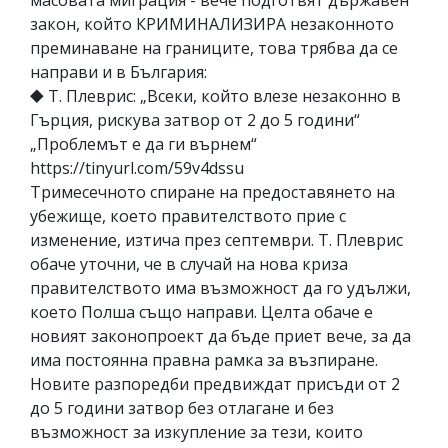
масовата миграция - вече подготвят държавен
закон, който КРИМИНАЛИЗИРА незаконното
преминаване на границите, това трябва да се
направи и в България:
⯁ Т. Плеврис: „Всеки, който влезе незаконно в
Гърция, рискува затвор от 2 до 5 години“
„Проблемът е да ги върнем“
https://tinyurl.com/59v4dssu
Тримесечното спиране на предоставянето на
убежище, което правителството прие с
изменение, изтича през септември. Т. Плеврис
обаче уточни, че в случай на нова криза
правителството има възможност да го удължи,
което Полша също направи. Целта обаче е
новият законопроект да бъде приет вече, за да
има постоянна правна рамка за възпиране.
Новите разпоредби предвиждат присъди от 2
до 5 години затвор без отлагане и без
възможност за изкупление за тези, които