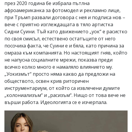
през 2020 година бе избрала пътлна
афроамериканка за фотомодел и рекламно лице,
при Тръмп развали договора с нея и подписа нов –
вече с приятно изглеждащата в тяло артистка
Сидни Суини. Тъй като движението „уок“ е расистко
по своя смисъл, естествено остатъците от него
посочиха факта, че Суини е и бяла, като причина за
омраза към компанията. Но настоящият гняв, който
не напусна социалните мрежи, показва преди
всичко колко много е намаляло влиянието му.
„Уокизмът“ просто няма какво да предложи на
обществото, освен крив риторичен
инструментариум, от който са извлечени думите
„колониализъм“ и „расизъм“. Нищо от това вече не
върши работа. Идеологията се е изчерпала.