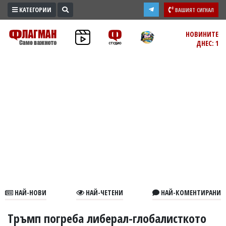
КАТЕГОРИИ
ВАШИЯТ СИГНАЛ
ПРОМО
НОВИНИТЕ
ДНЕС: 1
ЗОНА
ИЗБОРИ
2026
ПРАКТИЧНО
КУЛТУРА
ЗДРАВЕ
ПОЛИТИКА
ОБЩИНИ
ОБЩЕСТВО
ЛАЙФСТАЙЛ
НАЙ-НОВИ
НАЙ-ЧЕТЕНИ
НАЙ-КОМЕНТИРАНИ
ВОЙНАТА
В
Тръмп погреба либерал-глобалисткото