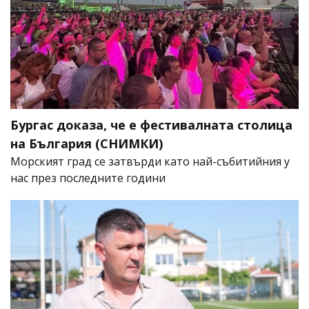
Бургас доказа, че е фестивалната столица
на България (СНИМКИ)
Морският град се затвърди като най-събитийния у
нас през последните години