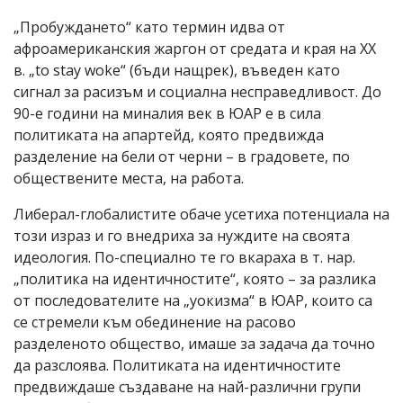
„Пробуждането“ като термин идва от
афроамериканския жаргон от средата и края на XX
в. „to stay woke“ (бъди нащрек), въведен като
сигнал за расизъм и социална несправедливост. До
90-е години на миналия век в ЮАР е в сила
политиката на апартейд, която предвижда
разделение на бели от черни – в градовете, по
обществените места, на работа.
Либерал-глобалистите обаче усетиха потенциала на
този израз и го внедриха за нуждите на своята
идеология. По-специално те го вкараха в т. нар.
„политика на идентичностите“, която – за разлика
от последователите на „уокизма“ в ЮАР, които са
се стремели към обединение на расово
разделеното общество, имаше за задача да точно
да разслоява. Политиката на идентичностите
предвиждаше създаване на най-различни групи