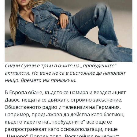
Сидни Суини е трън в очите на „пробудените“
активисти. Но вече не са в състояние да направят
нищо. Времето им приключи.
В Европа обаче, където се намира и вездесъщият
Давос, нещата се движат с огромно закъснение.
Общественото радио и телевизия на Германия,
например, продължава да действа като бастион,
където идеите на „пробудените“ все още се
разпространяват като основополагащи, пише
„Цицеро“. Поради това „Вестдойчер рундфунг“