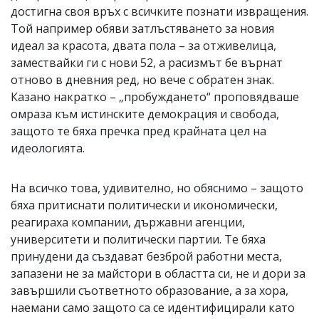
достигна своя връх с всичките познати извращения.
Той например обяви затлъстяването за новия
идеал за красота, двата пола – за отживелица,
замествайки ги с нови 52, а расизмът бе върнат
отново в дневния ред, но вече с обратен знак.
Казано накратко – „пробуждането“ проповядваше
омраза към истинските демокрация и свобода,
защото те бяха пречка пред крайната цел на
идеологията.
На всичко това, удивително, но обяснимо – защото
бяха притиснати политически и икономически,
реагираха компании, държавни агенции,
университети и политически партии. Те бяха
принудени да създават безброй работни места,
запазени не за майстори в областта си, не и дори за
завършили съответното образование, а за хора,
наемани само защото са се идентифицирали като