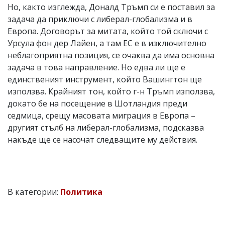
Но, както изглежда, Доналд Тръмп си е поставил за
задача да приключи с либерал-глобализма и в
Европа. Договорът за митата, който той сключи с
Урсула фон дер Лайен, а там ЕС е в изключително
неблагоприятна позиция, се очаква да има основна
задача в това направление. Но едва ли ще е
единственият инструмент, който Вашингтон ще
използва. Крайният тон, който г-н Тръмп използва,
докато бе на посещение в Шотландия преди
седмица, срещу масовата миграция в Европа –
другият стълб на либерал-глобализма, подсказва
накъде ще се насочат следващите му действия.
В категории:
Политика