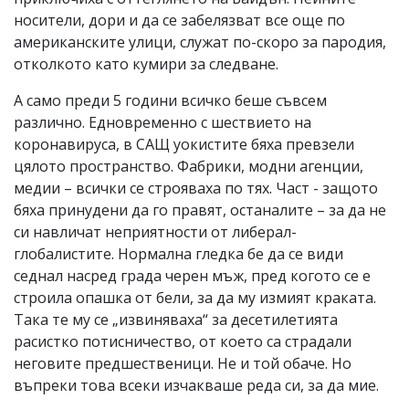
носители, дори и да се забелязват все още по
американските улици, служат по-скоро за пародия,
отколкото като кумири за следване.
А само преди 5 години всичко беше съвсем
различно. Едновременно с шествието на
коронавируса, в САЩ уокистите бяха превзели
цялото пространство. Фабрики, модни агенции,
медии – всички се строяваха по тях. Част - защото
бяха принудени да го правят, останалите – за да не
си навличат неприятности от либерал-
глобалистите. Нормална гледка бе да се види
седнал насред града черен мъж, пред когото се е
строила опашка от бели, за да му измият краката.
Така те му се „извиняваха“ за десетилетията
расистко потисничество, от което са страдали
неговите предшественици. Не и той обаче. Но
въпреки това всеки изчакваше реда си, за да мие.