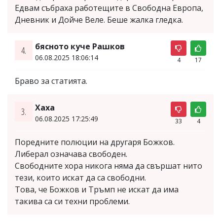
Едвам събраха работещите в Свободна Европа,
Дневник и Дойче Веле. Беше жалка гледка.
бясното куче Рашков
4.
06.08.2025 18:06:14
4
17
Браво за статията.
Хаха
3.
06.08.2025 17:25:49
33
4
Поредните полюции на другаря Божков.
Либерал означава свободен.
Свободните хора никога няма да свършат нито
тези, които искат да са свободни.
Това, че Божков и Тръмп не искат да има
такива са си техни проблеми.