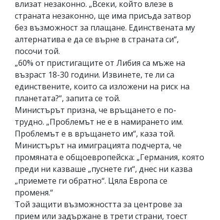
влизат незаконно. „Всеки, който влезе в
страната незаконно, ще има присъда затвор
без възможност за плащане. Единствената му
алтернатива е да се върне в страната си“,
посочи той.
„60% от пристигащите от Либия са мъже на
възраст 18-30 години. Извинете, те ли са
единствените, които са изложени на риск на
планетата?“, запита се той.
Министърът призна, че връщането е по-
трудно. „Проблемът не е в намирането им.
Проблемът е в връщането им“, каза той.
Министърът на имиграцията подчерта, че
промяната е общоевропейска: „Германия, която
преди ни казваше „пуснете ги“, днес ни казва
„приемете ги обратно“. Цяла Европа се
променя.“
Той защити възможността за центрове за
прием или задържане в трети страни, тоест