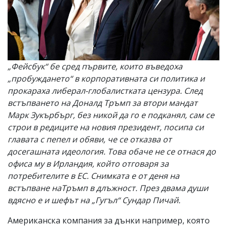
„Фейсбук“ бе сред първите, които въведоха
„пробуждането“ в корпоративната си политика и
прокараха либерал-глобалистката цензура. След
встъпването на Доналд Тръмп за втори мандат
Марк Зукърбърг, без никой да го е подканял, сам се
строи в редиците на новия президент, посипа си
главата с пепел и обяви, че се отказва от
досегашната идеология. Това обаче не се отнася до
офиса му в Ирландия, който отговаря за
потребителите в ЕС. Снимката е от деня на
встъпване наТръмп в длъжност. През двама души
вдясно е и шефът на „Гугъл“ Сундар Пичай.
Американска компания за дънки например, която