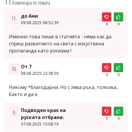
11
Коментара по темата
до Ани
11.
09.08.2025 08:52:39
0
0
Именно това пише в статията - няма как да
спреш развитието на света с изкуствена
пропаганда като уокизма !
От 7
10.
08.08.2025 22:38:59
0
0
Никому *благодарни. Но с лява ръка, толкова...
Както и да е.
Подводен крах на
9.
руската отбрана:
0
0
07.08.2025 15:08:19