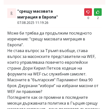
"срещу масовата
8.
миграция в Европа"
0
2
07.08.2025 11:19:26
Може би трябва да продължим последното
изречение: "срещу масовата миграция в
Европа".
Не става въпрос за Тръмп въобще, става
въпрос за масонските представители на WEF,
които управляваха повечето европейски
страни. Дори Кирил Петков ходеше на
форумите на WEF със служебния самолет.
Масоните в "българския" Парламент бяха 90
броя. Джуркани "избори" на избрани масони от
WEF ли правихме?
Погледнете как се промени в последните
месеци държавната политика в Гърция срещу