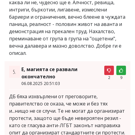
каква ли не, чудесно ще е. Алчност, ревища,
интриги, бъркотии, лигавене, измеслени
бариери и ограничения, вечно блеене в чуждата
паница, реалност - половин живот на аванта и
демонстрация на прекален труд. Нахалство,
преминаване от група в група на "ощетени",
вечна далавера и мазно доволство. Добре ги е
описал.
Е, магията се развали
5.
окончателно
2
9
06.08.2025 20:51:03
ДБ бяха изхвърлени от преговорите,
правителство се оказа, че може и без тях
и...нищо не се случи. Те не могат да организират
протести, защото ще бъде невероятен резил -
като се гласува анти-ЛГБТ законът направиха
опит да организират стандартните си протести.