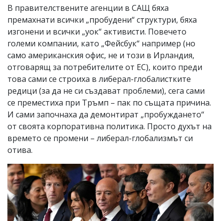
В правителствените агенции в САЩ бяха
премахнати всички „пробудени“ структури, бяха
изгонени и всички „уок“ активисти. Повечето
големи компании, като „Фейсбук“ например (но
само американския офис, не и този в Ирландия,
отговарящ за потребителите от ЕС), които преди
това сами се строиха в либерал-глобалистките
редици (за да не си създават проблеми), сега сами
се преместиха при Тръмп – пак по същата причина.
И сами започнаха да демонтират „пробуждането“
от своята корпоративна политика. Просто духът на
времето се промени – либерал-глобализмът си
отива.