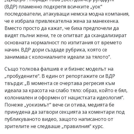
(ВДР) пламенно подкрепя всичките „уок“
последователи, атакуващи немска модна компания,
че е избрала привлекателна жена за манекенка.
Вместо просто да кажат, че биха предпочели да
видят пълни жени, те се опитват да скандализират
основната нормалност по изпитания от времето
начин. ВДР дори създаде рубрика, която се
занимава с колониалните идеали за тялото“.
Също толкова фалшив е и бизнес моделът на
„пробудените“. В един от репортажите си ВДР
твърди: „В момента се очертава регресия към
идеала за красота на слабо тяло: образ, който е бял,
колониален и оформен от нацистката идеология“.
Понеже „уокизмът“ вече си отива, медията бе
принудена да затвори секцията за коментари под
публикуваното видео, защото написаното от
зрителите не следваше „правилния“ курс.