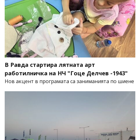
В Равда стартира лятната арт
работилничка на НЧ "Гоце Делчев -1943"
Нов акцент в програмата са заниманията по шиене