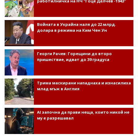
работилничка на НЧ "Гоце Делчев -1943"
Войната в Украйна наля до 22 млрд.
долара в режима на Ким Чен Ун
Георги Рачев: Горещини до второ
пришествие, идват до 39 градуса
Трима маскирани нападнаха и изнасилиха
млад мъж в Англия
AI започна да прави неща, които никой не
му е разрешавал