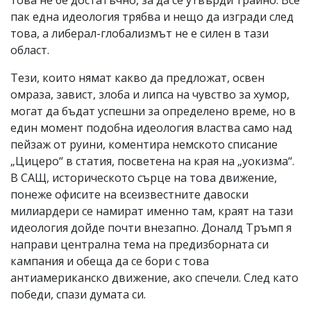
пак една идеология трябва и нещо да изгради след
това, а либерал-глобализмът не е силен в тази
област.
Тези, които нямат какво да предложат, освен
омраза, завист, злоба и липса на чувство за хумор,
могат да бъдат успешни за определено време, но в
един момент подобна идеология властва само над
пейзаж от руини, коментира немското списание
„Цицеро“ в статия, посветена на края на „уокизма“.
В САЩ, историческото сърце на това движение,
понеже офисите на всеизвестните давоски
милиардери се намират именно там, краят на тази
идеология дойде почти внезапно. Доналд Тръмп я
направи централна тема на предизборната си
кампания и обеща да се бори с това
антиамериканско движение, ако спечели. След като
победи, спази думата си.