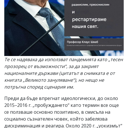
Те се надяваха да използват пандемията като „тесен
прозорец от възможности“, за да закрият
националните държави (цитатът в снимката е от
книгата „Великото зануляване“), но нещо не
потръгна според сценария им.
Преди да бъде впрегнат идеологически, до около
2015–2016 г. „пробуждането“ като термин все още
се ползваше основно позитивно, в смисъла на
социално съзнателен човек, който забелязва
дискриминация и реагира. Около 2020 г. „уокизмът“