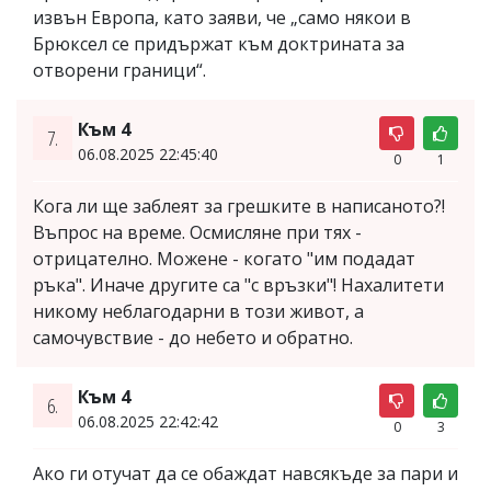
извън Европа, като заяви, че „само някои в
Брюксел се придържат към доктрината за
отворени граници“.
Към 4
7.
06.08.2025 22:45:40
0
1
Кога ли ще заблеят за грешките в написаното?!
Въпрос на време. Осмисляне при тях -
отрицателно. Можене - когато "им подадат
ръка". Иначе другите са "с връзки"! Нахалитети
никому неблагодарни в този живот, а
самочувствие - до небето и обратно.
Към 4
6.
06.08.2025 22:42:42
0
3
Ако ги отучат да се обаждат навсякъде за пари и