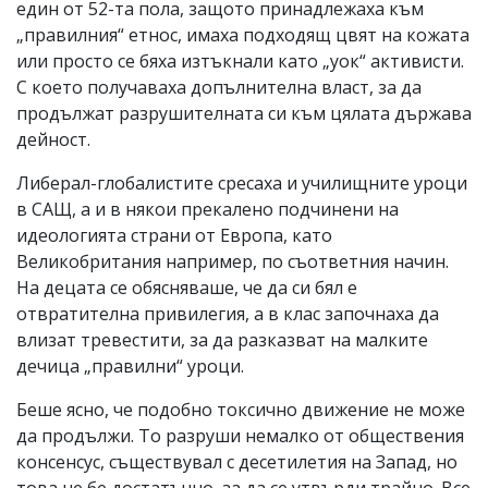
един от 52-та пола, защото принадлежаха към
„правилния“ етнос, имаха подходящ цвят на кожата
или просто се бяха изтъкнали като „уок“ активисти.
С което получаваха допълнителна власт, за да
продължат разрушителната си към цялата държава
дейност.
Либерал-глобалистите сресаха и училищните уроци
в САЩ, а и в някои прекалено подчинени на
идеологията страни от Европа, като
Великобритания например, по съответния начин.
На децата се обясняваше, че да си бял е
отвратителна привилегия, а в клас започнаха да
влизат тревестити, за да разказват на малките
дечица „правилни“ уроци.
Беше ясно, че подобно токсично движение не може
да продължи. То разруши немалко от обществения
консенсус, съществувал с десетилетия на Запад, но
това не бе достатъчно, за да се утвърди трайно. Все