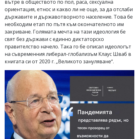
вътре в обществото по пол, раса, сексуална
ориентация, етнос и какво ли не още, за да отслаби
държавите и държавотворното население. Това бе
необходим етап по пътя към окончателното им
закриване. Голямата мечта на тази идеология бе
свят без държави с единно диктаторско
правителство начело. Така го бе описал идеологът
на съвременния либерал-глобализъм Клаус Шваб в
книгата си от 2020 г. „Великото зануляване“.