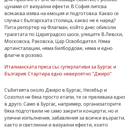
цунами от визуални ефекти. В София липсва
всякаква изява на емоция и подготовка. Какво се
случва с българската столица, какво не е наред?
Пита репортер на Флагман, който днес обиколи
трасетата по Цариградско шосе, улиците В.Левски,
Московска, Раковска, Цар Освободител. Няма
артинсталации, няма билбордове, няма и едно
флагче в розово.
Италианската преса със суперлативи за Бургас и
България: Стартира едно невероятно "Джиро"
Събитията около Джиро в Бургас, Несебър и
Созопол не бяха просто етапи, те се преливаха едно
в друго. Само в Бургас, например, организаторите
бяха подготвили не само закрити концерти, но и
улични изпълнения, забавления за всички възрасти,
както и светлинни и визуални ефекти, които