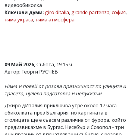
видеообиколка
Коментарите
Ключови думи:
giro ditalia
,
grande partenza
,
софия
,
под
статиите
няма украса
,
няма атмосфера
се
въвеждат
от
читателите
и
редакцията
не
носи
09 Май 2026
, Събота, 19:15 ч.
отговорност
Автор: Георги РУСЧЕВ
за
тях!
Ако
Няма и повей от розова празничност по улиците и
откриете
трасето, нулева подготовка и непукизъм
обиден
за
вас
Джиро дИталия приключва утре около 17 часа
коментар,
обиколката през България, но картината в
моля
столицата ще е съвсем различна от фурора, който
сигнализирайте
ни!
предизвикахме в Бургас, Несебър и Созопол - три
дни празник от впечатляващи събития, с розово