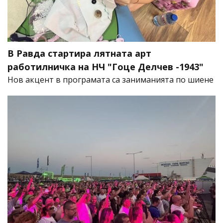
В Равда стартира лятната арт
работилничка на НЧ "Гоце Делчев -1943"
Нов акцент в програмата са заниманията по шиене