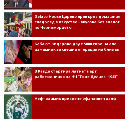
Gelato House Царево превърна домашния
сладолед в изкуство - вкусове без аналог
по Черноморието
Баба от Зидарово даде 5000 евро на ало
измамник за спешна операция на близък
В Равда стартира лятната арт
работилничка на НЧ "Гоце Делчев -1943"
Нефтохимик привлече офанзивен халф