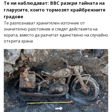
Те ни наблюдават: BBC разкри тайната на
гларусите, които тормозят крайбрежните
градове
Те разпознават хранителен източник от
значително разстояние и следят действията на
хората, вместо да разчитат единствено на случайно
открита храна