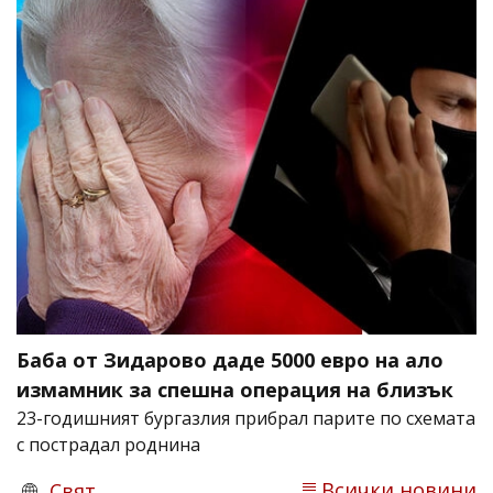
Баба от Зидарово даде 5000 евро на ало
измамник за спешна операция на близък
23-годишният бургазлия прибрал парите по схемата
с пострадал роднина
Всички новини
Свят