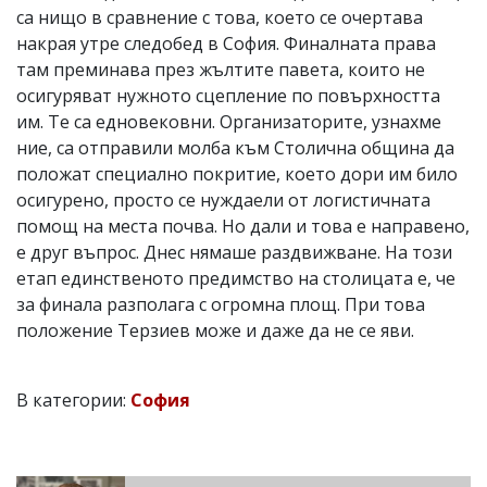
са нищо в сравнение с това, което се очертава
накрая утре следобед в София. Финалната права
там преминава през жълтите павета, които не
осигуряват нужното сцепление по повърхността
им. Те са едновековни. Организаторите, узнахме
ние, са отправили молба към Столична община да
положат специално покритие, което дори им било
осигурено, просто се нуждаели от логистичната
помощ на места почва. Но дали и това е направено,
е друг въпрос. Днес нямаше раздвижване. На този
етап единственото предимство на столицата е, че
за финала разполага с огромна площ. При това
положение Терзиев може и даже да не се яви.
В категории:
София