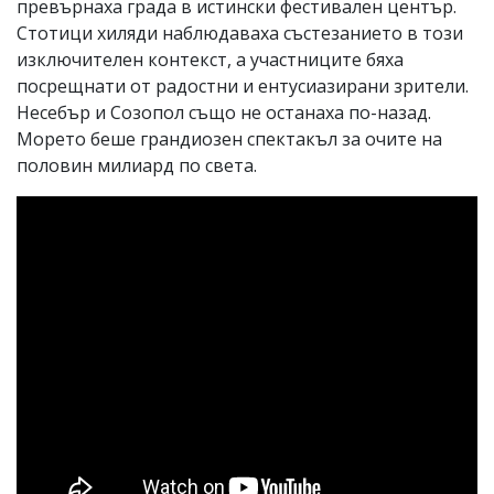
превърнаха града в истински фестивален център.
Стотици хиляди наблюдаваха състезанието в този
изключителен контекст, а участниците бяха
посрещнати от радостни и ентусиазирани зрители.
Несебър и Созопол също не останаха по-назад.
Морето беше грандиозен спектакъл за очите на
половин милиард по света.