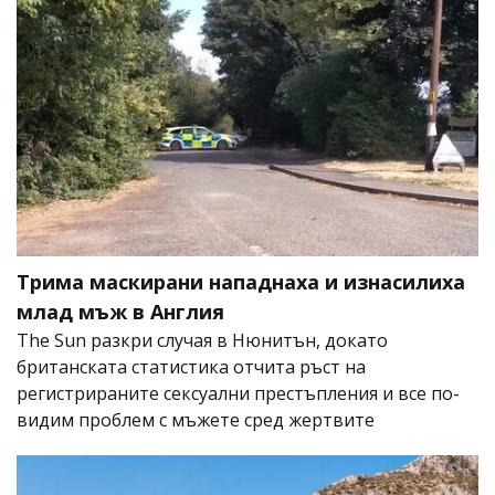
Трима маскирани нападнаха и изнасилиха
млад мъж в Англия
The Sun разкри случая в Нюнитън, докато
британската статистика отчита ръст на
регистрираните сексуални престъпления и все по-
видим проблем с мъжете сред жертвите