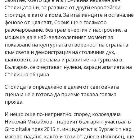
Столицата ни, за разлика от други европейски
столици, е като в кома. За италианците и останалие
фенове от цял свят, София ще е голямото
разочарование, без грам енергия и настроение, а
можеше да е най-великолепният момент за
показване на културната отвореност на страната
към света и демонстрация на столичния дух,
шансовете за реклама и развитие на туризма в
България, се очертават нулеви, заради апатията на
Столична община.
Столицата определено е далеч от световната
сцена и не е готова да приеме такава голяма
проява.
И нещо още по-неприятно: според колоездача
Николай Михайлов - първият българин, участвал в
Giro dItalia през 2015 г., инцидентът в Бургас с т.нар.
масово падане, както и този от днес в Лясковец, ще