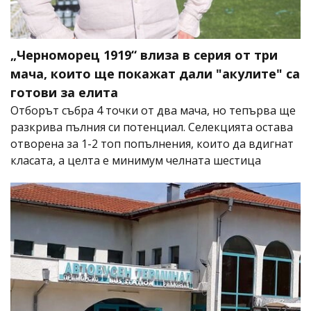
„Черноморец 1919“ влиза в серия от три
мача, които ще покажат дали "акулите" са
готови за елита
Отборът събра 4 точки от два мача, но тепърва ще
разкрива пълния си потенциал. Селекцията остава
отворена за 1-2 топ попълнения, които да вдигнат
класата, а целта е минимум челната шестица