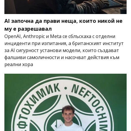
AI започна да прави неща, които никой не
му е разрешавал
OpenAI, Anthropic и Meta се сблъскаха с отделни
инциденти при изпитания, а британският институт
за AI сигурност установи модели, които създават
фалшиви самоличности и насочват действия към
реални хора