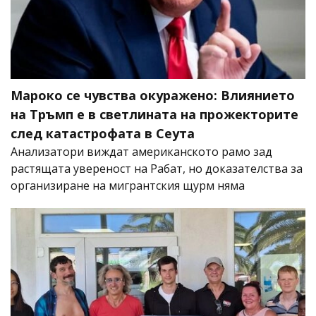
Мароко се чувства окуражено: Влиянието
на Тръмп е в светлината на прожекторите
след катастрофата в Сеута
Анализатори виждат американското рамо зад
растящата увереност на Рабат, но доказателства за
организиране на мигрантския щурм няма