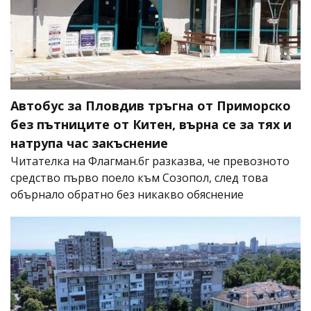
Автобус за Пловдив тръгна от Приморско
без пътниците от Китен, върна се за тях и
натрупа час закъснение
Читателка на Флагман.бг разказва, че превозното
средство първо поело към Созопол, след това
обърнало обратно без никакво обяснение