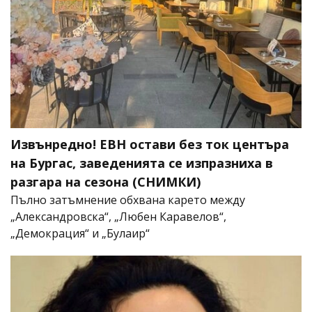
Извънредно! ЕВН остави без ток центъра
на Бургас, заведенията се изпразниха в
разгара на сезона (СНИМКИ)
Пълно затъмнение обхвана карето между
„Александровска“, „Любен Каравелов“,
„Демокрация“ и „Булаир“