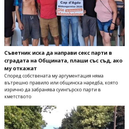
Съветник иска да направи секс парти в
сградата на Общината, плаши със съд, ако
му откажат
Според собствената му аргументация няма
вътрешно правило или общинска наредба, която
изрично да забранява суингърско парти в
кметството