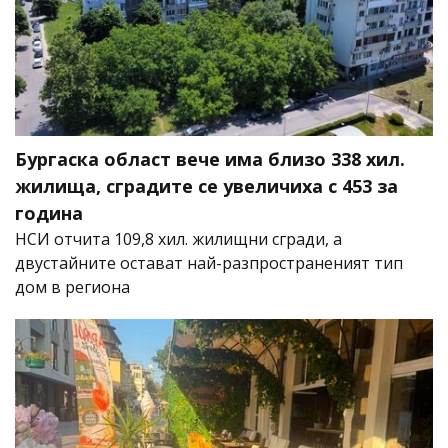
Бургаска област вече има близо 338 хил.
жилища, сградите се увеличиха с 453 за
година
НСИ отчита 109,8 хил. жилищни сгради, а
двустайните остават най-разпространеният тип
дом в региона