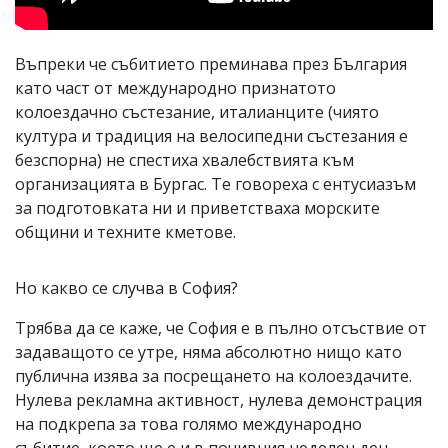
Въпреки че събитието преминава през България
като част от международно признатото
колоездачно състезание, италианците (чиято
култура и традиция на велосипедни състезания е
безспорна) не спестиха хвалебствията към
организацията в Бургас. Те говореха с ентусиазъм
за подготовката ни и приветстваха морските
общини и техните кметове.
Но какво се случва в София?
Трябва да се каже, че София е в пълно отсъствие от
задаващото се утре, няма абсолютно нищо като
публична изява за посрещането на колоездачите.
Нулева рекламна активност, нулева демонстрация
на подкрепа за това голямо международно
събитие, което ще е и в почивния неделен ден.