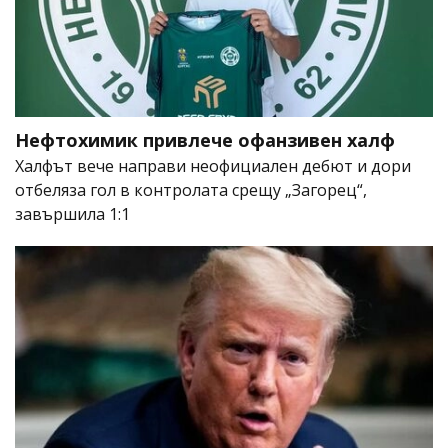
Нефтохимик привлече офанзивен халф
Халфът вече направи неофициален дебют и дори
отбеляза гол в контролата срещу „Загорец“,
завършила 1:1