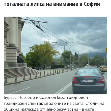
УКРАЙНА
тоталната липса на внимание в София
СПОРТ
РАЗСЛЕДВАНЕ
БИЗНЕС
ЮГ
Управители:
Веселин
Василев,
email:
v.vasilev@flagman.bg
Катя
Касабова,
еmail:
k.kassabova@flagman.bg
Главен
редактор:
Иван
Бургас, Несебър и Созопол бяха тридневен
Колев,
грандиозен спектакъл за очите на света, Столична
email:
office@flagman.bg
община изглежда отчаяно безучастна - вижте