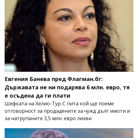
Евгения Банева пред Флагман.бг:
Държавата не ни подарява 6 млн. евро, тя
е осъдена да ги плати
Шефката на Хелио-Тур-С пита кой ще поеме
отговорност за продадените за чужд дълг имоти и
за натрупаните 3,5 млн. евро лихви