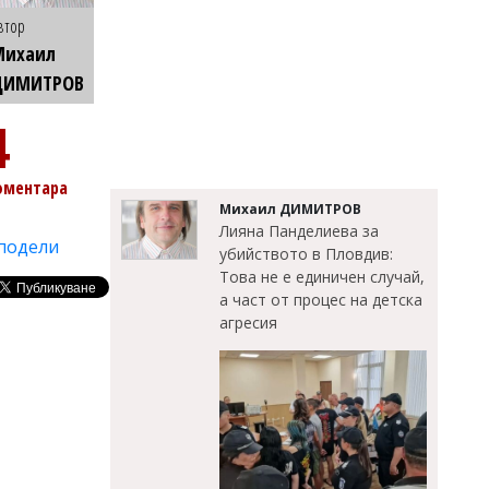
втор
Михаил
ДИМИТРОВ
4
оментара
Михаил ДИМИТРОВ
Лияна Панделиева за
подели
убийството в Пловдив:
Това не е единичен случай,
а част от процес на детска
агресия