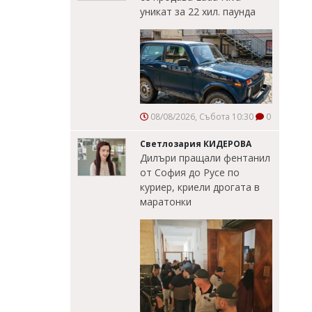
уникат за 22 хил. паунда
08/08/2026, Събота 10:30
0
Светлозария КИДЕРОВА
Дилъри пращали фентанил
от София до Русе по
куриер, криели дрогата в
маратонки