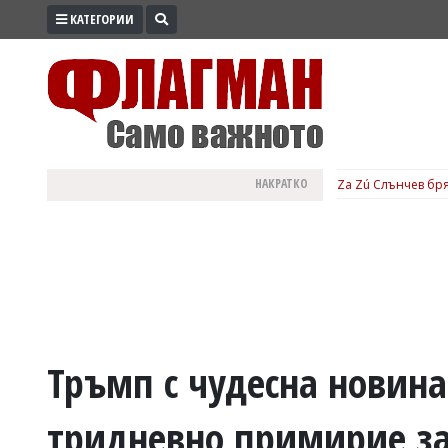
КАТЕГОРИИ
ПРОМО
ЗОНА
ИЗБОРИ
2026
ПРАКТИЧНО
НАКРАТКО
Za Zú Слънчев бря
КУЛТУРА
ЗДРАВЕ
ПОЛИТИКА
ОБЩИНИ
ОБЩЕСТВО
ЛАЙФСТАЙЛ
Тръмп с чудесна новина
ВОЙНАТА
тридневно примирие за
В