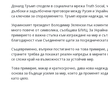
Коментарите
Доналд Тръмп сподели в социалната мрежа Truth Social, 
под
дълбоки и задълбочени преговори между Русия и Украйна
статиите
са ключови за споразумението. Тръмп изрази надежда, ч
се
въвеждат
Украинският президент Володимир Зеленски пък коменти
от
много повече от символика, съобщава БЛИЦ. За Украйна 
читателите
примирието е важна стъпка към изграждане на мир и сът
и
редакцията
благодарност към Съединените щати за посредническата
не
носи
Същевременно, въпреки постигането на това примирие, 
отговорност
страните трябва да покажат реален напредък в мирните п
за
се сложи край на възможността за устойчив мир.
тях!
Ако
Това примирие, макар и краткосрочно, дава нова надежд
откриете
основа за бъдещи усилия за мир, които да променят хода
обиден
като цяло.
за
вас
коментар,
моля
сигнализирайте
ни!