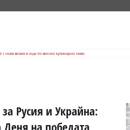
г с нова визия и още по-високо кулинарно ниво
 за Русия и Украйна:
 Деня на победата