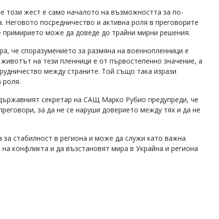
че този жест е само началото на възможността за по-
. Неговото посредничество и активна роля в преговорите
е примирието може да доведе до трайни мирни решения.
ра, че споразумението за размяна на военнопленници е
животът на тези пленници е от първостепенно значение, а
рудничество между страните. Той също така изрази
 роля.
държавният секретар на САЩ Марко Рубио предупреди, че
реговори, за да не се наруши доверието между тях и да не
а за стабилност в региона и може да служи като важна
 на конфликта и да възстановят мира в Украйна и региона