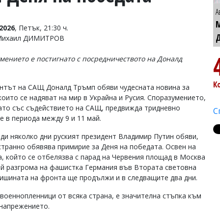
А
2026
, Петък, 21:30 ч.
 Михаил ДИМИТРОВ
мението е постигнато с посредничеството на Доналд
К
нтът на САЩ Доналд Тръмп обяви чудесната новина за
които се надяват на мир в Украйна и Русия. Споразумението,
ато със съдействието на САЩ, предвижда тридневно
С
е в периода между 9 и 11 май.
ди няколко дни руският президент Владимир Путин обяви,
странно обявява примирие за Деня на победата. Освен на
а, който се отбелязва с парад на Червения площад в Москва
ай разгрома на фашистка Германия във Втората световна
тишината на фронта ще продължи и в следващите два дни.
 военнопленници от всяка страна, е значителна стъпка към
 напрежението.