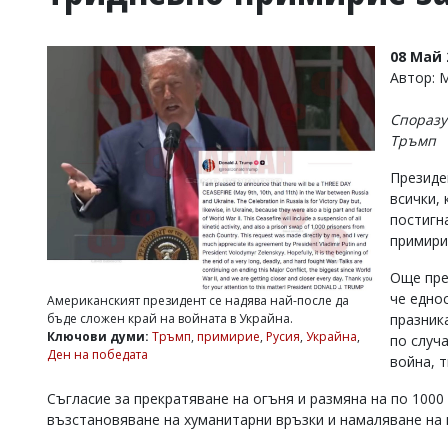
УКРАЙНА
СПОРТ
08 Май 
РАЗСЛЕДВАНЕ
Автор:
БИЗНЕС
Споразу
ЮГ
Тръмп
Президе
Управители:
всички, 
Веселин
Василев,
постигн
email:
примири
v.vasilev@flagman.bg
Катя
Още пре
Касабова,
че едно
Американският президент се надява най-после да
еmail:
k.kassabova@flagman.bg
бъде сложен край на войната в Украйна.
празник
Ключови думи:
Тръмп
,
примирие
,
Русия
,
Украйна
,
по случ
Главен
Ден на победата
война, 
редактор:
Иван
Колев,
Съгласие за прекратяване на огъня и размяна на по 1000
email:
възстановяване на хуманитарни връзки и намаляване на
office@flagman.bg