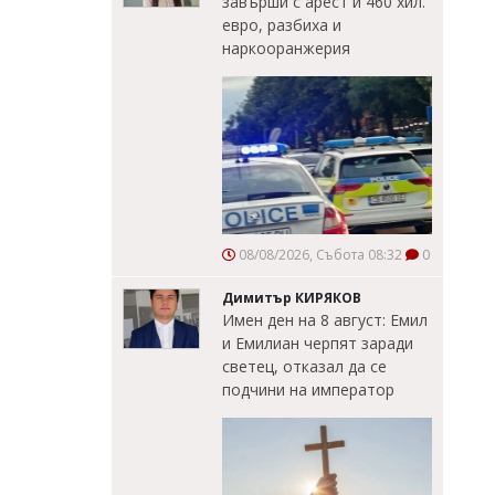
завърши с арест и 460 хил.
евро, разбиха и
наркооранжерия
08/08/2026, Събота 08:32
0
Димитър КИРЯКОВ
Имен ден на 8 август: Емил
и Емилиан черпят заради
светец, отказал да се
подчини на император