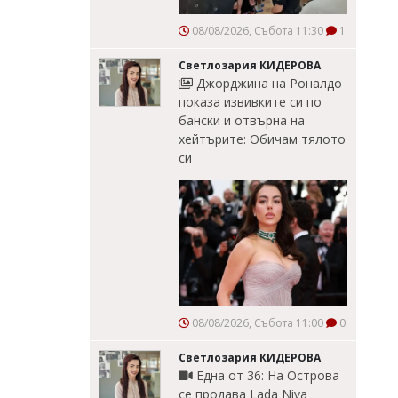
08/08/2026, Събота 11:30
1
Светлозария КИДЕРОВА
Джорджина на Роналдо
показа извивките си по
бански и отвърна на
хейтърите: Обичам тялото
си
08/08/2026, Събота 11:00
0
Светлозария КИДЕРОВА
Една от 36: На Острова
се продава Lada Niva