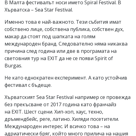
В Малта фестивалът носи името Spiral Festival. В
Хърватска – Sea Star Festival.
Именно това е най-важното. Тези събития имат
собствено лице, собствена публика, собствен дух,
макар да стоят под шапката на голям
международен бранд. Следователно няма никаква
причина след година или две в програмата на
световния тур на EXIT да не се появи Spirit of
Burgas.
Не като еднократен експеримент. А като устойчив
фестивал с бъдеще.
Хърватският Sea Star Festival например се провежда
без прекъсване от 2017 година като франчайз
на EXIT. Шест сцени. Хип-хоп, хаус, техно,
дръмендбейс, реге, латино. Хиляди посетители.
Международен интерес. И всичко това – на
адриатически бряг, който много прилича на нашия