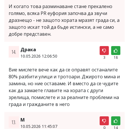
И когато това разминаване стане прекалено
голямо, всяка PR еуфория започва да звучи
дразнещо - не защото хората мразят града си, а
защото искат той да бъде истински, а не само
добре представен.
Драка
14.
10.05.2026 12:06:50
3
18
Вие мислете вече как да се оправят останалите
80% разбити улици и тротоари. Джирото мина и
замина, но ние оставаме. И вместо да се чудите
как да замаете главите на хората с други
зрелища, помислете и за реалните проблеми на
града и гражданите в него
М
13.
10.05.2026 11:45:07
0
14