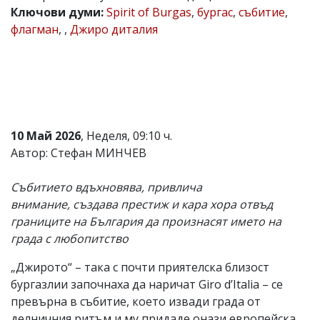
Ключови думи:
Spirit of Burgas
,
бургас
,
събитие
,
Коментарите
флагман
,
,
Джиро диталия
под
статиите
се
въвеждат
от
читателите
и
редакцията
не
10 Май 2026
, Неделя, 09:10 ч.
носи
Автор: Стефан МИНЧЕВ
отговорност
за
тях!
Събитието вдъхновява, привлича
Ако
внимание, създава престиж и кара хора отвъд
откриете
границите на България да произнасят името на
обиден
за
града с любопитство
вас
коментар,
„Джирото“ – така с почти приятелска близост
моля
бургазлии започнаха да наричат Giro d’Italia – се
сигнализирайте
ни!
превърна в събитие, което извади града от
делничния ритъм и му придаде онази европейска