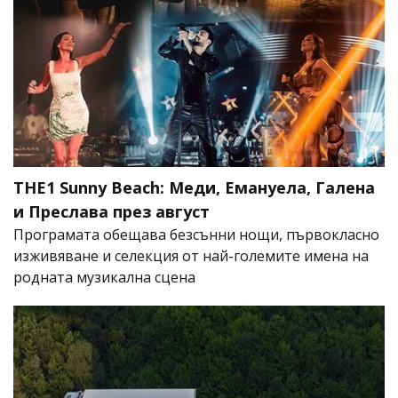
THE1 Sunny Beach: Меди, Емануела, Галена
и Преслава през август
Програмата обещава безсънни нощи, първокласно
изживяване и селекция от най-големите имена на
родната музикална сцена