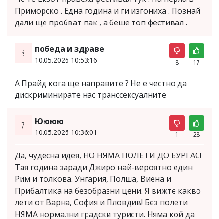
Приморско . Една година и ги изгониха . Познай
дали ще пробват пак , а беше топ фестивал .
победа и здраве
8.
10.05.2026 10:53:16
8
17
А Прайд кога ще направите ? Не е честно да
дискриминирате нас транссексуалните
Юююю
7.
10.05.2026 10:36:01
1
28
Да, чудесна идея, НО НЯМА ПОЛЕТИ ДО БУРГАС!
Тая година заради Джиро най-вероятно един
Рим и толкова. Унгария, Полша, Виена и
Прибалтика на безобразни цени. Я вижте какво
лети от Варна, София и Пловдив! Без полети
НЯМА нормални градски туристи. Няма кой да