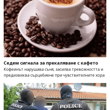
Седем сигнала за прекаляване с кафето
Кофеинът нарушава съня, засилва тревожността и
предизвиква сърцебиене при чувствителните хора