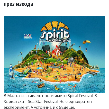
УКРАЙНА
през изхода
СПОРТ
РАЗСЛЕДВАНЕ
БИЗНЕС
ЮГ
Управители:
Веселин
Василев,
email:
v.vasilev@flagman.bg
Катя
Касабова,
еmail:
k.kassabova@flagman.bg
Главен
редактор:
Иван
В Малта фестивалът носи името Spiral Festival. В
Колев,
Хърватска – Sea Star Festival. Не е еднократен
email:
office@flagman.bg
експеримент. А устойчив и с бъдеще.