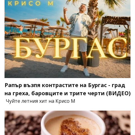
Рапър възпя контрастите на Бургас - град
на греха, баровците и трите черти (ВИДЕО)
Чуйте летния хит на Крисо М