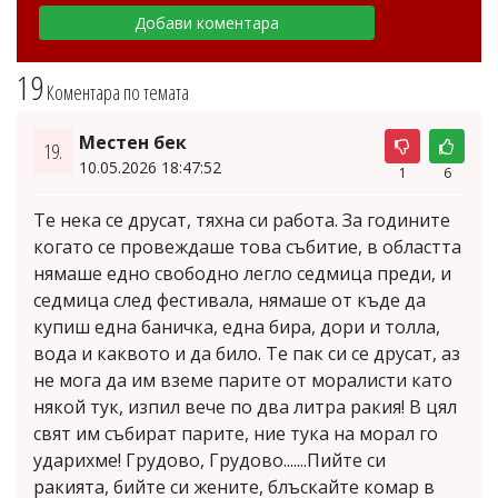
19
Коментара по темата
Местен бек
19.
10.05.2026 18:47:52
1
6
Те нека се друсат, тяхна си работа. За годините
когато се провеждаше това събитие, в областта
нямаше едно свободно легло седмица преди, и
седмица след фестивала, нямаше от къде да
купиш една баничка, една бира, дори и толла,
вода и каквото и да било. Те пак си се друсат, аз
не мога да им вземе парите от моралисти като
някой тук, изпил вече по два литра ракия! В цял
свят им събират парите, ние тука на морал го
ударихме! Грудово, Грудово.......Пийте си
ракията, бийте си жените, блъскайте комар в