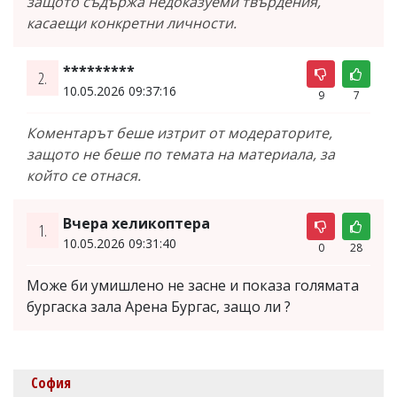
защото съдържа недоказуеми твърдения,
касаещи конкретни личности.
*********
2.
10.05.2026 09:37:16
9
7
Коментарът беше изтрит от модераторите,
защото не беше по темата на материала, за
който се отнася.
Вчера хеликоптера
1.
10.05.2026 09:31:40
0
28
Може би умишлено не засне и показа голямата
бургаска зала Арена Бургас, защо ли ?
София