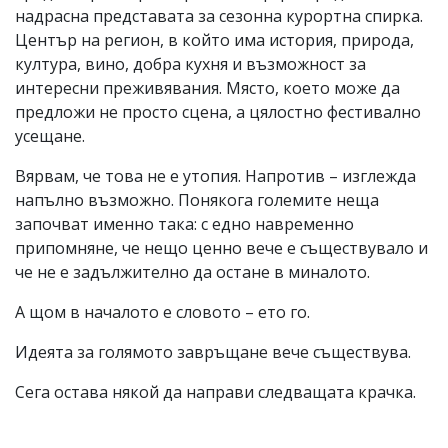
надрасна представата за сезонна курортна спирка.
Център на регион, в който има история, природа,
култура, вино, добра кухня и възможност за
интересни преживявания. Място, което може да
предложи не просто сцена, а цялостно фестивално
усещане.
Вярвам, че това не е утопия. Напротив – изглежда
напълно възможно. Понякога големите неща
започват именно така: с едно навременно
припомняне, че нещо ценно вече е съществувало и
че не е задължително да остане в миналото.
А щом в началото е словото – ето го.
Идеята за голямото завръщане вече съществува.
Сега остава някой да направи следващата крачка.