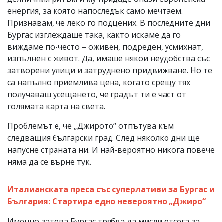
енергия, за която напоследък само мечтаем.
Признавам, че леко го подцених. В последните дни
Бургас изглеждаше така, както искаме да го
виждаме по-често – оживен, подреден, усмихнат,
изпълнен с живот. Да, имаше някои неудобства със
затворени улици и затруднено придвижване. Но те
са напълно приемлива цена, когато срещу тях
получаваш усещането, че градът ти е част от
голямата карта на света.
Проблемът е, че „Джирото“ отпътува към
следващия български град. След няколко дни ще
напусне страната ни. И най-вероятно никога повече
няма да се върне тук.
Италианската преса със суперлативи за Бургас и
България: Стартира едно невероятно „Джиро“
Именно затова Бургас трябва да мисли отсега за