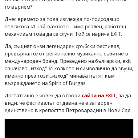
го върнем?
Днес времето за това изглежда по-подходящо
отвсякога. И най-важното – има реален, работещ
механизъм това да се случи. Той се нарича EXIT.
Да, същият онзи легендарен сръбски фестивал,
превърнал се от регионално музикално събитие в
международен бранд. Преведено на български, exit
означава „изход“. И колкото и символично да звучи,
именно през този „изход“ минава пътят към
възраждането на Spirit of Burgas.
Достатъчно е човек да отвори
сайта на EXIT
, за да
види, че фестивалът отдавна не е затворен
единствено в крепостта Петроварадин в Нови Сад: