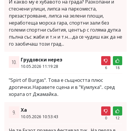
И какво му е хубавото на града? Разкопани и
стеснени улици, липса на паркоместа,
презастрояване, липса на зелени площи,
неработеща морска гара, спортни зали без
големи спортни събития, център с голяма дупка
пълна със жаби и т.н и т.н.....да се чудиш как да не
го заобичаш този град...
Грудовски нерез
10.
10.05.2026 11:19:28
6
18
"Spirt of Burgas". Това е същността плюс
дрогички..Наравете сцена и в "Кумлука".. сред
хората от Джамайка..
Ха
9.
10.05.2026 10:53:43
0
12
Че те Екзот правеха фестивал тук . На перла в