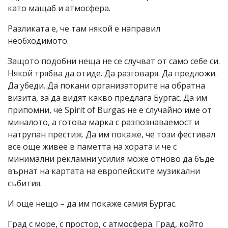
като мащаб и атмосфера.
Разликата е, че там някой е направил
необходимото.
Защото подобни неща не се случват от само себе си.
Някой трябва да отиде. Да разговаря. Да предложи.
Да убеди. Да покани организаторите на обратна
визита, за да видят какво предлага Бургас. Да им
припомни, че Spirit of Burgas не е случайно име от
миналото, а готова марка с разпознаваемост и
натрупан престиж. Да им покаже, че този фестивал
все още живее в паметта на хората и че с
минимални рекламни усилия може отново да бъде
върнат на картата на европейските музикални
събития.
И още нещо – да им покаже самия Бургас.
Град с море, с простор, с атмосфера. Град, който