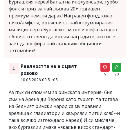
Бургашкия нерез! Батъл на инфлуенсъри, турбо
фолк и приз за най лъскав 20+ годишен
премиум немски дарак! Награден фонд, кило
пико/амфети, връчени от най корумпирания
милиционер в Бургашко, може и шефа на едно
общинско звено да връчи наградите, ако не е
зает да шофира най лъскавия общински
автомобил!
Реалността не е с цвят
4.
розово
9
20
10.05.2026 09:51:05
Аз пък си спомням за римската империя- бил
съм на Арена ди Верона като турист- та тогава
на бедният римски народ са му правили
зрелища с гладиатори и хвърляли питки хляб--и
така всичко изглеждало наред)) И си мисля че
ако бургазлии имаха някакъв висок стандарт-