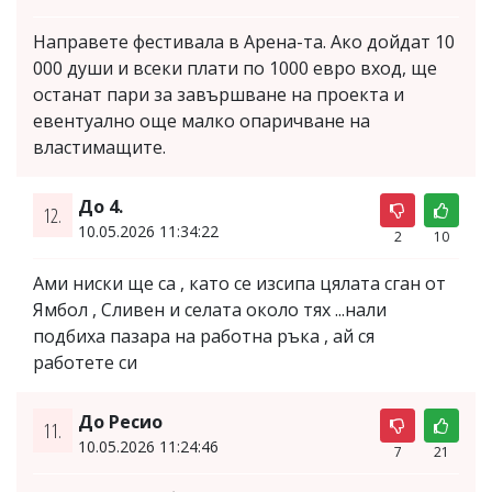
Направете фестивала в Арена-та. Ако дойдат 10
000 души и всеки плати по 1000 евро вход, ще
останат пари за завършване на проекта и
евентуално още малко опаричване на
властимащите.
До 4.
12.
10.05.2026 11:34:22
2
10
Ами ниски ще са , като се изсипа цялата сган от
Ямбол , Сливен и селата около тях ...нали
подбиха пазара на работна ръка , ай ся
работете си
До Ресио
11.
10.05.2026 11:24:46
7
21