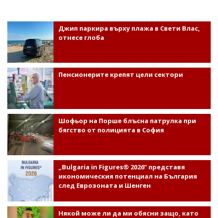
Джип паркира върху плажа в Свети Влас,
отнесе глоба
Пенсионерите крепят цели сектори
Шофьор на Порше блъсна патрулка при
бягство от полицията в София
„Bulgaria in Figures® 2026“ представя
икономическия потенциал на България
след Еврозоната и Шенген
Някой може ли да ми обясни защо, като