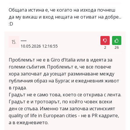
Общата истина е, че когато на изхода почнеш
да му викаш и вход нещата не отиват на добре...
:D
.....
15.
10.05.2026 12:16:55
2
26
Проблемът не е в Giro d’Italia или в идеята за
големи събития. Проблемът е, че все повече
хора започват да усещат разминаване между
публичния образ на Бургас и ежедневния живот
в града.
Градът не е само това, което се открива с лента.
Градът е и тротоарът, по който човек всеки
ден се спъва. Именно там започва истинският
quality of life in European cities - не в PR кадрите,
а в ежедневието.