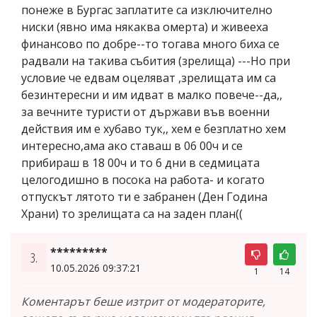
понеже в Бургас заплатите са изключително
ниски (явно има някаква омерта) и живееха
финансово по добре--то тогава много биха се
радвали на такива събития (зрелища) ---Но при
условие че едвам оцеляват ,зрелищата им са
безинтересни и им идват в малко повече--да,,
за вечните туристи от държави във военни
действия им е хубаво тук,, хем е безплатно хем
интересно,ама ако ставаш в 06 00ч и се
прибираш в 18 00ч и то 6 дни в седмицата
целогодишно в посока на работа- и когато
отпускът лятото ти е забранен (Ден Година
Храни) то зрелищата са на заден план((
*********
3.
10.05.2026 09:37:21
1
14
Коментарът беше изтрит от модераторите,