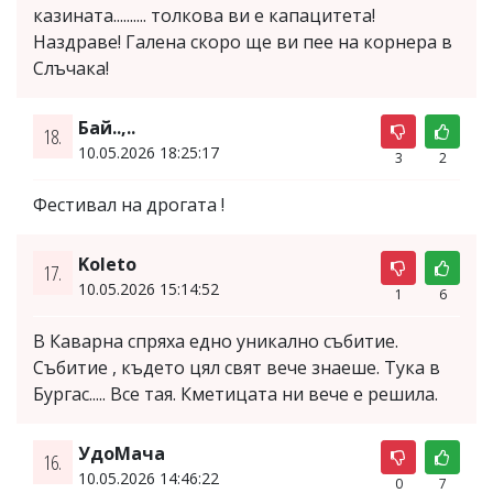
казината.......... толкова ви е капацитета!
Наздраве! Галена скоро ще ви пее на корнера в
Слъчака!
Бай..,..
18.
10.05.2026 18:25:17
3
2
Фестивал на дрогата !
Koleto
17.
10.05.2026 15:14:52
1
6
В Каварна спряха едно уникално събитие.
Събитие , където цял свят вече знаеше. Тука в
Бургас..... Все тая. Кметицата ни вече е решила.
УдоМача
16.
10.05.2026 14:46:22
0
7