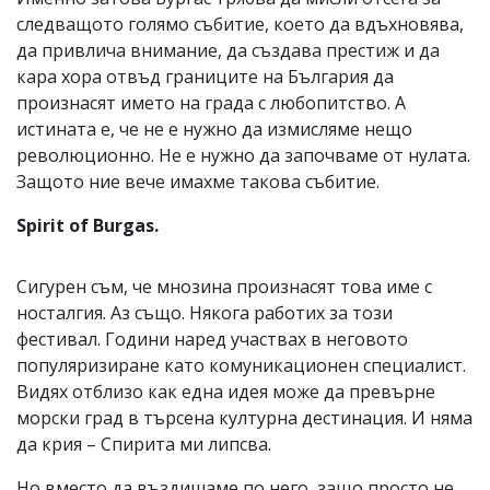
следващото голямо събитие, което да вдъхновява,
да привлича внимание, да създава престиж и да
кара хора отвъд границите на България да
произнасят името на града с любопитство. А
истината е, че не е нужно да измисляме нещо
революционно. Не е нужно да започваме от нулата.
Защото ние вече имахме такова събитие.
Spirit of Burgas.
Сигурен съм, че мнозина произнасят това име с
носталгия. Аз също. Някога работих за този
фестивал. Години наред участвах в неговото
популяризиране като комуникационен специалист.
Видях отблизо как една идея може да превърне
морски град в търсена културна дестинация. И няма
да крия – Спирита ми липсва.
Но вместо да въздишаме по него, защо просто не