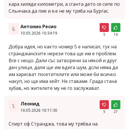
кара хиляди километри, а сганта дето се сипе по
Слънчака да пие и е.е не му тряба на Бургас.
Антонио Ресио
6.
10.05.2026 10:34:19
5
16
Добра идея, но както номер 5 е написал, тук на
странджанските нерези това ще им е проблем.
Все с нещо. Дали със затворени за някой и друг
ден улици, дали ще им вдига шум, дсли няма да
им харесват посетителите или може би всичко
накуп, но ще има хейт. Не ставаме. Града стана
хубав, но жителите му не го заслужават.
Леонид
5.
10.05.2026 10:11:30
5
27
Спирт оф Странджа, това му трябва на