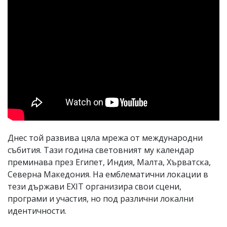
Днес той развива цяла мрежа от международни
събития. Тази година световният му календар
преминава през Египет, Индия, Малта, Хърватска,
Северна Македония. На емблематични локации в
тези държави EXIT организира свои сцени,
програми и участия, но под различни локални
идентичности.