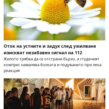
Оток на устните и задух след ужилване
изискват незабавен сигнал на 112
Жилото трябва да се отстрани бързо, а студеният
компрес намалява болката и подуването при лека
реакция