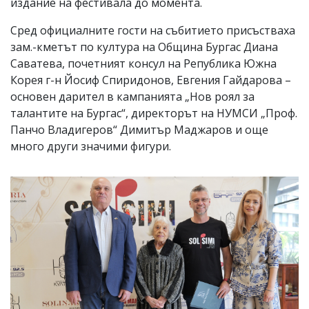
издание на фестивала до момента.
Сред официалните гости на събитието присъстваха
зам.-кметът по култура на Община Бургас Диана
Саватева, почетният консул на Република Южна
Корея г-н Йосиф Спиридонов, Евгения Гайдарова –
основен дарител в кампанията „Нов роял за
талантите на Бургас“, директорът на НУМСИ „Проф.
Панчо Владигеров“ Димитър Маджаров и още
много други значими фигури.