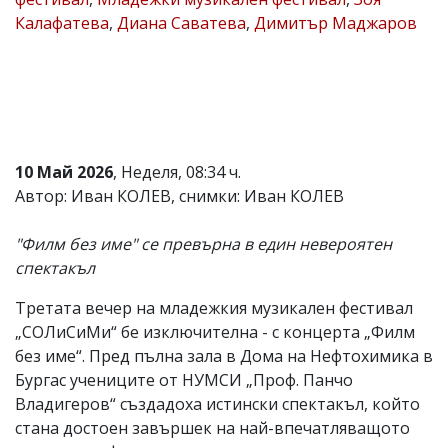
Калафатева
,
Диана Саватева
,
Димитър Маджаров
Коментарите
под
статиите
се
въвеждат
от
читателите
и
редакцията
10 Май 2026
, Неделя, 08:34 ч.
не
Автор: Иван КОЛЕВ, снимки: Иван КОЛЕВ
носи
отговорност
за
"Филм без име" се превърна в един невероятен
тях!
спектакъл
Ако
откриете
Третата вечер на младежкия музикален фестивал
обиден
за
„СОЛиСиМи“ бе изключителна - с концерта „Филм
вас
без име“. Пред пълна зала в Дома на Нефтохимика в
коментар,
Бургас учениците от НУМСИ „Проф. Панчо
моля
сигнализирайте
Владигеров“ създадоха истински спектакъл, който
ни!
стана достоен завършек на най-впечатляващото