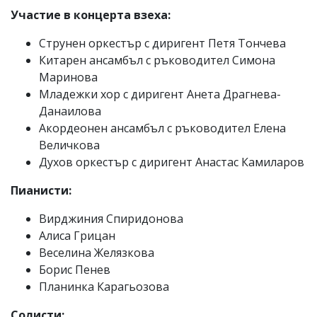
Участие в концерта взеха:
Струнен оркестър с диригент Петя Тончева
Китарен ансамбъл с ръководител Симона
Маринова
Младежки хор с диригент Анета Драгнева-
Данаилова
Акордеонен ансамбъл с ръководител Елена
Величкова
Духов оркестър с диригент Анастас Камиларов
Пианисти:
Вирджиния Спиридонова
Алиса Грицан
Веселина Желязкова
Борис Пенев
Планинка Карагьозова
Солисти: