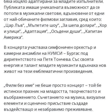
бяха изцяло адаптирани за младите изпълнители.
Публиката имаше уникалната възможност да се
потопи в музикални светове, вдъхновени от едни
от най-обичаните филмови заглавия, сред които:
„Цар Лъв“, „Мъпетите шоу“, „За шепа долари“, „Хор
и улици“, „Адаптация“, „Осъдени души“, „Капитан
Америка“.
В концерта участваха симфоничен оркестър и
камерни ансамбли на НУМСИ – Бургас под
диригентството на Петя Тончева. Със своята
енергия и талант младите музиканти вдъхнаха нов
живот на тези емблематични произведения.
„Филм без име“ не беше просто концерт – той бе
истински празник на младостта, творчеството и
въображението. Съчетанието на музика, визуални
елементи и сценично присъствие създаде
въздействащо и незабравимо преживяване.