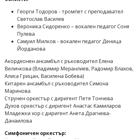
Георги Тодоров - тромпет с преподавател
Светослав Василев
Вероника Сидоренко – вокален педагог Соня
Пулева
Самуил Милков - вокален педагог Деница
Йорданова
Акордеонен ансамбъл с ръководител Елена
Величкова (Владимир Меранлиев, Радомир Влахов,
Алиса Грицан, Василена Бобева)
Китарен ансамбъл с ръководител Симона
Маринова
Струнен оркестър с диригент Петя Тончева
Духов оркестър с диригент Анастас Камиларов
Младежки хор с диригент Анета Драгнева-
Данаилова
Симфоничен оркестър: