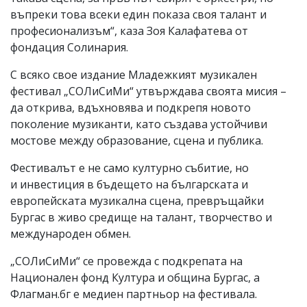
въпреки това всеки един показа своя талант и
професионализъм“, каза Зоя Калафатева от
фондация Солинария.
С всяко свое издание Младежкият музикален
фестивал „СОЛиСиМи“ утвърждава своята мисия –
да открива, вдъхновява и подкрепя новото
поколение музиканти, като създава устойчиви
мостове между образование, сцена и публика.
Фестивалът е не само културно събитие, но
и инвестиция в бъдещето на българската и
европейската музикална сцена, превръщайки
Бургас в живо средище на талант, творчество и
международен обмен.
„СОЛиСиМи“ се провежда с подкрепата на
Национален фонд Култура и община Бургас, а
Флагман.бг е медиен партньор на фестивала.