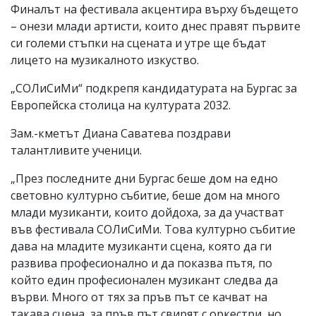
Финалът на фестивала акцентира върху бъдещето
– онези млади артисти, които днес правят първите
си големи стъпки на сцената и утре ще бъдат
лицето на музикалното изкуство.
„СОЛиСиМи“ подкрепя кандидатурата на Бургас за
Европейска столица на културата 2032.
Зам.-кметът Диана Саватева поздрави
талантливите ученици.
„През последните дни Бургас беше дом на едно
световно културно събитие, беше дом на много
млади музиканти, които дойдоха, за да участват
във фестивала СОЛиСиМи. Това културно събитие
дава на младите музиканти сцена, която да ги
развива професионално и да показва пътя, по
който един професионален музикант следва да
върви. Много от тях за пръв път се качват на
такава сцена, за пръв път свирят с оркестри, но