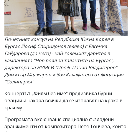
Почетният консул на Република Южна Корея в
Бургас Йосиф Спиридонов (вляво) с Евгения
Гайдарова (до него) - най-големият дарител в
кампанията "Нов роял за талантите на Бургас",
директора на НУМСИ "Проф. Панчо Владигеров"
Димитър Маджаров и Зоя Калафатева от фондация
"Солинария"
Концертът „Филм без име“ предизвика бурни
овации и накара всички да се изправят на крака в
края му.
Програмата включваше специално създадени
аранжименти от композитора Петя Тончева, които