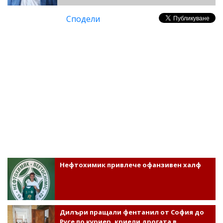
Сподели
Нефтохимик привлече офанзивен халф
Дилъри пращали фентанил от София до
Русе по куриер, криели дрогата в