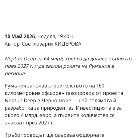
Коментарите
под
статиите
се
въвеждат
от
10 Май 2026
, Неделя, 19:40 ч.
читателите
Автор: Светлозария КИДЕРОВА
и
редакцията
не
Neptun Deep за €4 млрд. трябва да донесе първи газ
носи
през 2027 г. и да засили ролята на Румъния в
отговорност
региона
за
тях!
Ако
Румъния започва строителството на 160-
откриете
километровия офшорен газопровод от проекта
обиден
Neptun Deep в Черно море — най-голямата ѝ
за
вас
разработка за природен газ. Инвестицията е за
коментар,
около 4 млрд. евро, а първите количества се
моля
очакват през 2027 г.
сигнализирайте
ни!
Тръбопроводът ще свързва офшорната