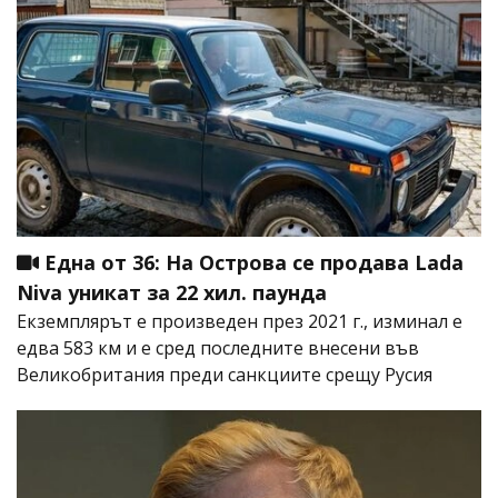
Една от 36: На Острова се продава Lada
Niva уникат за 22 хил. паунда
Екземплярът е произведен през 2021 г., изминал е
едва 583 км и е сред последните внесени във
Великобритания преди санкциите срещу Русия