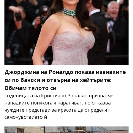
Джорджина на Роналдо показа извивките
си по бански и отвърна на хейтърите:
Обичам тялото си
Годеницата на Кристиано Роналдо призна, че
нападките понякога я нараняват, но отказва
чуждите представи за красота да определят
самочувствието ѝ