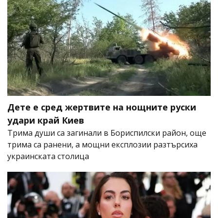
Дете е сред жертвите на нощните руски
удари край Киев
Трима души са загинали в Бориспилски район, още
трима са ранени, а мощни експлозии разтърсиха
украинската столица