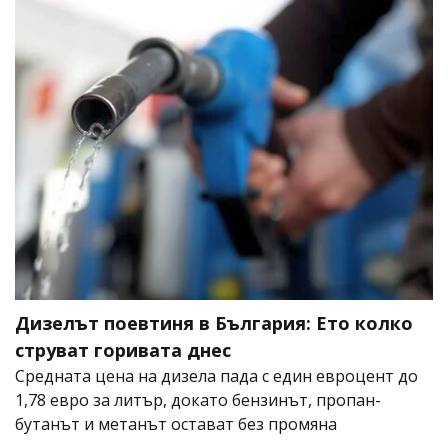
Дизелът поевтиня в България: Ето колко
струват горивата днес
Средната цена на дизела пада с един евроцент до
1,78 евро за литър, докато бензинът, пропан-
бутанът и метанът остават без промяна