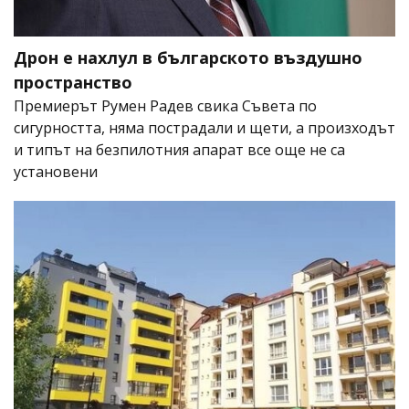
Дрон е нахлул в българското въздушно
пространство
Премиерът Румен Радев свика Съвета по
сигурността, няма пострадали и щети, а произходът
и типът на безпилотния апарат все още не са
установени