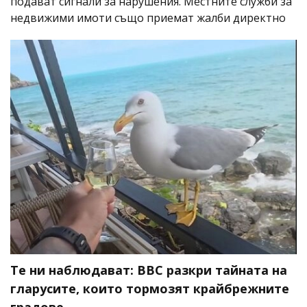
подават сигнали за нарушения. Местните служби за
недвижими имоти също приемат жалби директно
Те ни наблюдават: BBC разкри тайната на
гларусите, които тормозят крайбрежните
градове