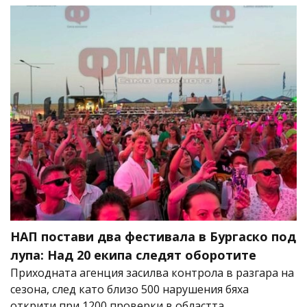
НАП постави два фестивала в Бургаско под
лупа: Над 20 екипа следят оборотите
Приходната агенция засилва контрола в разгара на
сезона, след като близо 500 нарушения бяха
открити при 1200 проверки в областта