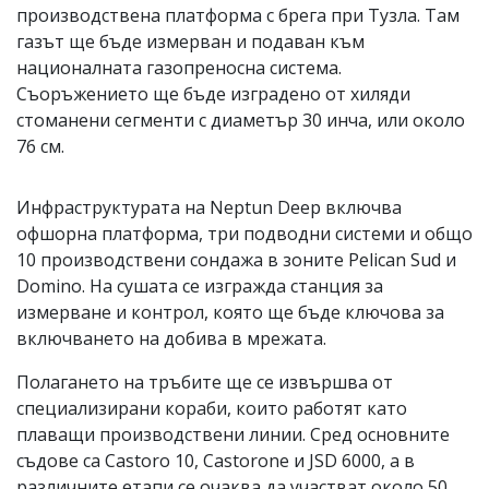
производствена платформа с брега при Тузла. Там
газът ще бъде измерван и подаван към
националната газопреносна система.
Съоръжението ще бъде изградено от хиляди
стоманени сегменти с диаметър 30 инча, или около
76 см.
Инфраструктурата на Neptun Deep включва
офшорна платформа, три подводни системи и общо
10 производствени сондажа в зоните Pelican Sud и
Domino. На сушата се изгражда станция за
измерване и контрол, която ще бъде ключова за
включването на добива в мрежата.
Полагането на тръбите ще се извършва от
специализирани кораби, които работят като
плаващи производствени линии. Сред основните
съдове са Castoro 10, Castorone и JSD 6000, а в
различните етапи се очаква да участват около 50