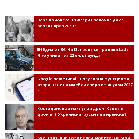
Вера Кочовска: България започва да се
оправя през 2030 г.
Една от 36: На Острова се продава Lada
Niva уникат за 22 хил. паунда
Google реже Gmail: Популярна функция за
изпращане на имейли спира от януари 2027
г.
Костадинов за нахлулия дрон: Какъв е
дронът? Украински, руски или ирански?
Бум на външен отит след морето: Лекари