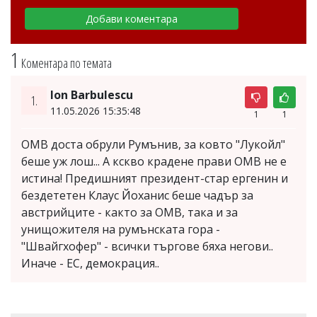
1
Коментара по темата
Ion Barbulescu
1.
11.05.2026 15:35:48
1
1
ОМВ доста обрули Румънив, за ковто "Лукойл"
беше уж лош... А кскво крадене прави ОМВ не е
истина! Предишният президент-стар ергенин и
бездететен Клаус Йоханис беше чадър за
австрийците - както за ОМВ, така и за
унищожителя на румънската гора -
"Швайгхофер" - всички търгове бяха негови..
Иначе - ЕС, демокрация..