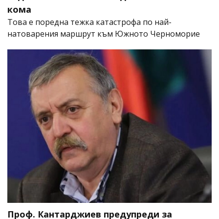
кома
Това е поредна тежка катастрофа по най-
натоварения маршрут към Южното Черноморие
Проф. Кантарджиев предупреди за