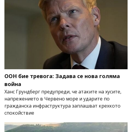
ООН бие тревога: Задава се нова голяма
война
Ханс Грундберг предупреди, че атаките на хусите,
напрежението в Червено море и ударите по
гражданска инфраструктура заплашват крехкото
спокойствие