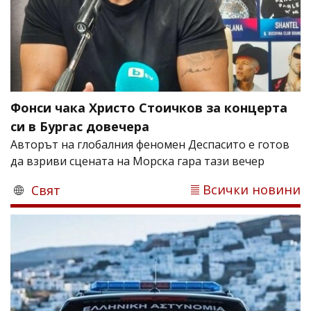
Фонси чака Христо Стоичков за концерта
си в Бургас довечера
Авторът на глобалния феномен Деспасито е готов
да взриви сцената на Морска гара тази вечер
Всички новини
Свят