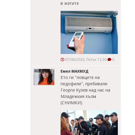
в жегите
07/08/2026, Петък 13:30
0
Емел МАХМУД
Ето ги "ловците на
педофили", пребивали
Георги Кузев над час на
Младежкия хълм
(СНИМКИ)