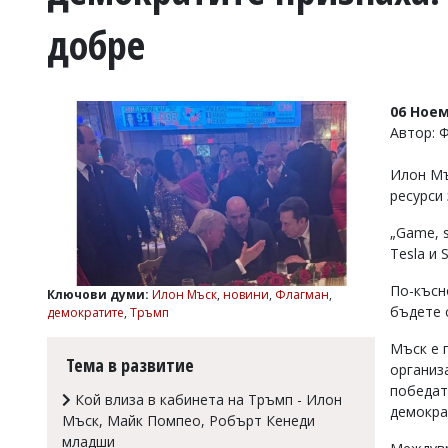
УКРАЙНА
добре
СПОРТ
РАЗСЛЕДВАНЕ
БИЗНЕС
06 Ноем
ЮГ
Автор: 
Илон Мъ
Управители:
ресурси
Веселин
Василев,
„Game, 
email:
Tesla и 
v.vasilev@flagman.bg
Катя
Касабова,
По-късн
Ключови думи:
Илон Мъск
,
новини
,
Флагман
,
еmail:
k.kassabova@flagman.bg
бъдете 
демократите
,
Тръмп
Главен
Мъск е 
редактор:
Тема в развитие
организ
Иван
победат
Колев,
Кой влиза в кабинета на Тръмп - Илон
демокра
email:
Мъск, Майк Помпео, Робърт Кенеди
office@flagman.bg
младши