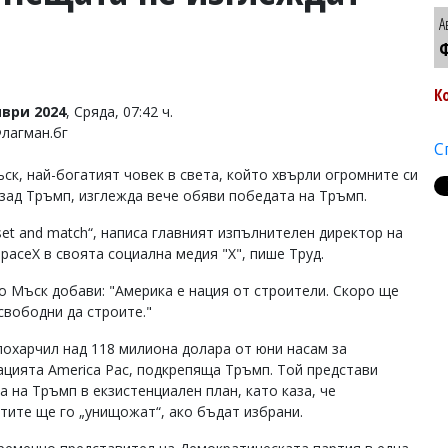
А
Ф
К
ври 2024
, Сряда, 07:42 ч.
Флагман.бг
С
ск, най-богатият човек в света, който хвърли огромните си
 зад Тръмп, изглежда вече обяви победата на Тръмп.
set and match“, написа главният изпълнителен директор на
SpaceX в своята социална медия "X", пише Труд.
о Мъск добави: "Америка е нация от строители. Скоро ще
свободни да строите."
похарчил над 118 милиона долара от юни насам за
ацията America Pac, подкрепяща Тръмп. Той представи
а на Тръмп в екзистенциален план, като каза, че
тите ще го „унищожат“, ако бъдат избрани.