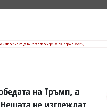
о копеле“ може да ви спечели вечеря за 200 евро в Dock 5, вижте подробн
обедата на Тръмп, а
 Нещата не изглеждат