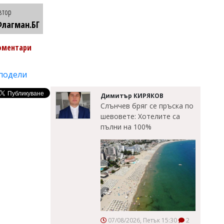
втор
лагман.БГ
оментари
подели
Димитър КИРЯКОВ
Слънчев бряг се пръска по
шевовете: Хотелите са
пълни на 100%
07/08/2026, Петък 15:30
2