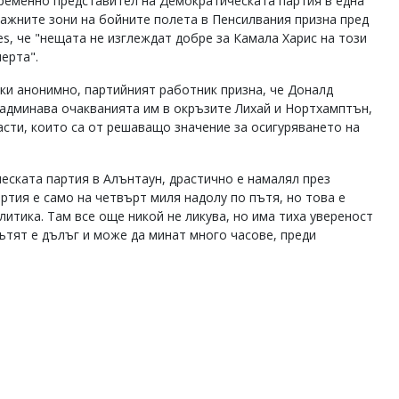
еменно представител на Демократическата партия в една
важните зони на бойните полета в Пенсилвания призна пред
es, че "нещата не изглеждат добре за Камала Харис на този
ерта".
ки анонимно, партийният работник призна, че Доналд
админава очакванията им в окръзите Лихай и Нортхамптън,
асти, които са от решаващо значение за осигуряването на
еската партия в Алънтаун, драстично е намалял през
ртия е само на четвърт миля надолу по пътя, но това е
литика. Там все още никой не ликува, но има тиха увереност
пътят е дълъг и може да минат много часове, преди