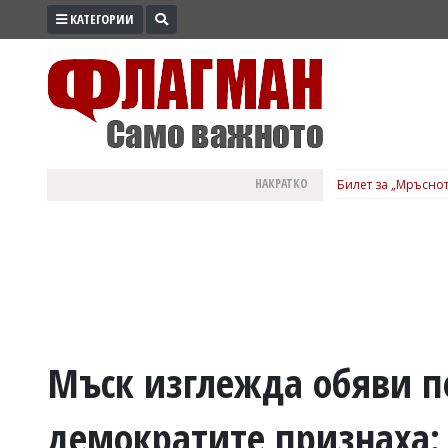
КАТЕГОРИИ
ПРОМО
ЗОНА
ИЗБОРИ
2026
ПРАКТИЧНО
НАКРАТКО
Билет за „Мръснот
КУЛТУРА
ЗДРАВЕ
ПОЛИТИКА
ОБЩИНИ
ОБЩЕСТВО
ЛАЙФСТАЙЛ
Мъск изглежда обяви п
ВОЙНАТА
демократите признаха:
В