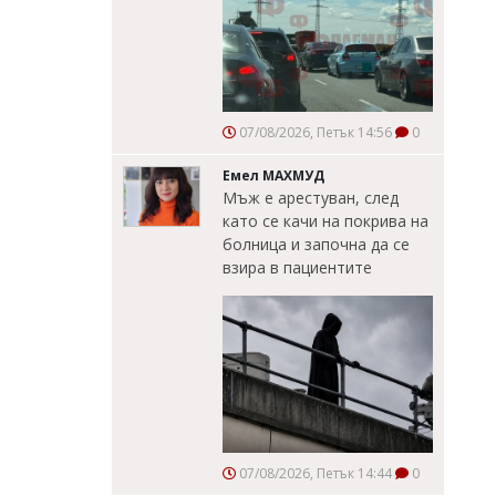
07/08/2026, Петък 14:56
0
Емел МАХМУД
Мъж е арестуван, след
като се качи на покрива на
болница и започна да се
взира в пациентите
07/08/2026, Петък 14:44
0