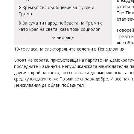
Междувр
от най-
Коментарите
Кремъл със съобщение за Путин и
под
The Tim
Тръмп
статиите
етап веч
се
За сума ти народ победата на Тръмп е
въвеждат
като края на света, каза този социолог
Говорей
от
Тръмп н
виж още
читателите
две обл
и
19-те гласа на електоралните колегии в Пенсилвания.
редакцията
не
Броят на хората, присъстващи на партито на Демократич
носи
отговорност
последните 30 минути. Републиканската наблюдателна па
за
другият край на света, що се отнася до американската по
тях!
сред купонджиите, че Тръмп се справя добре. И все пак 
Ако
Пенсилвания да обяви победител.
откриете
обиден
за
вас
коментар,
моля
сигнализирайте
ни!