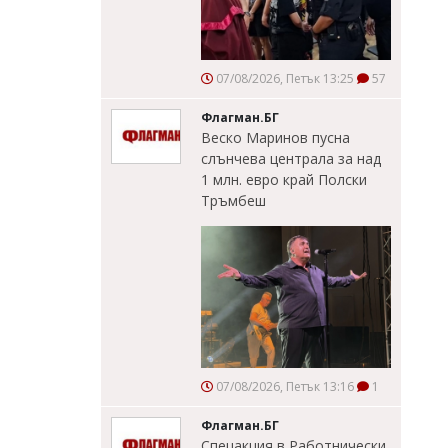
07/08/2026, Петък 13:25
57
Флагман.БГ
Веско Маринов пусна
слънчева централа за над
1 млн. евро край Полски
Тръмбеш
07/08/2026, Петък 13:16
1
Флагман.БГ
Спецакция в Работнически