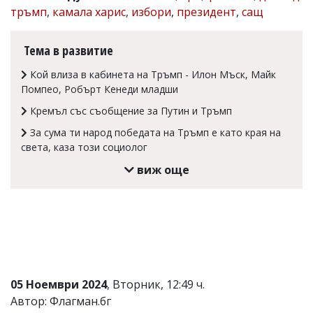
тръмп
,
камала харис
,
избори
,
президент
,
сащ
Коментарите
под
статиите
Тема в развитие
се
въвеждат
Кой влиза в кабинета на Тръмп - Илон Мъск, Майк
от
Помпео, Робърт Кенеди младши
читателите
и
Кремъл със съобщение за Путин и Тръмп
редакцията
не
За сума ти народ победата на Тръмп е като края на
носи
света, каза този социолог
отговорност
за
виж още
тях!
Ако
откриете
обиден
за
вас
коментар,
моля
сигнализирайте
05 Ноември 2024
, Вторник, 12:49 ч.
ни!
Автор: Флагман.бг