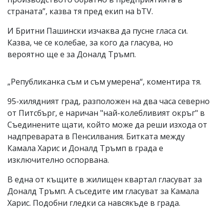
страната”, казва тя пред екип на bTV.
И Бритни Пашински изчаква да пусне гласа си.
Казва, че се колебае, за кого да гласува, но
вероятно ще е за Доналд Тръмп.
„Републиканка съм и съм умерена“, коментира тя.
95-хилядният град, разположен на два часа северно
от Питсбърг, е наричан "най-колебливият окръг" в
Съединените щати, който може да реши изхода от
надпреварата в Пенсилвания. Битката между
Камала Харис и Доналд Тръмп в града е
изключително оспорвана.
В една от къщите в жилищен квартал гласуват за
Доналд Тръмп. А съседите им гласуват за Камала
Харис. Подобни гледки са навсякъде в града.