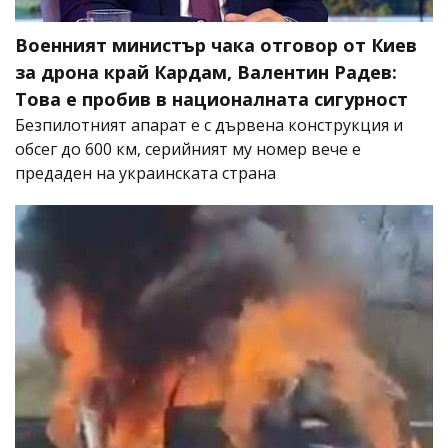
Военният министър чака отговор от Киев
за дрона край Кардам, Валентин Радев:
Това е пробив в националната сигурност
Безпилотният апарат е с дървена конструкция и
обсег до 600 км, серийният му номер вече е
предаден на украинската страна