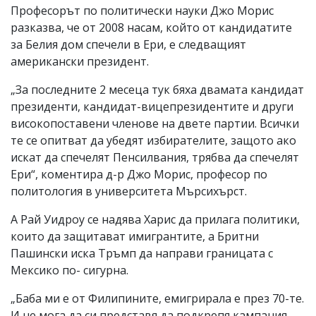
Професорът по политически науки Джо Морис
разказва, че от 2008 насам, който от кандидатите
за Белия дом спечели в Ери, е следващият
американски президент.
„За последните 2 месеца тук бяха двамата кандидат
президенти, кандидат-вицепрезидентите и други
високопоставени членове на двете партии. Всички
те се опитват да убедят избирателите, защото ако
искат да спечелят Пенсилвания, трябва да спечелят
Ери“, коментира д-р Джо Морис, професор по
политология в университета Мърсихърст.
А Рай Уидроу се надява Харис да прилага политики,
които да защитават имигрантите, а Бритни
Пашински иска Тръмп да направи границата с
Мексико по- сигурна.
„Баба ми е от Филипините, емигрирала е през 70-те.
И не мога да си представя да подкрепя кампания