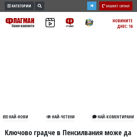
КАТЕГОРИИ
ВАШИЯТ СИГНАЛ
ПРОМО
НОВИНИТЕ
ДНЕС: 16
ЗОНА
ИЗБОРИ
2026
ПРАКТИЧНО
КУЛТУРА
ЗДРАВЕ
ПОЛИТИКА
ОБЩИНИ
ОБЩЕСТВО
ЛАЙФСТАЙЛ
НАЙ-НОВИ
НАЙ-ЧЕТЕНИ
НАЙ-КОМЕНТИРАНИ
ВОЙНАТА
В
Kлючово градче в Пенсилвания може да