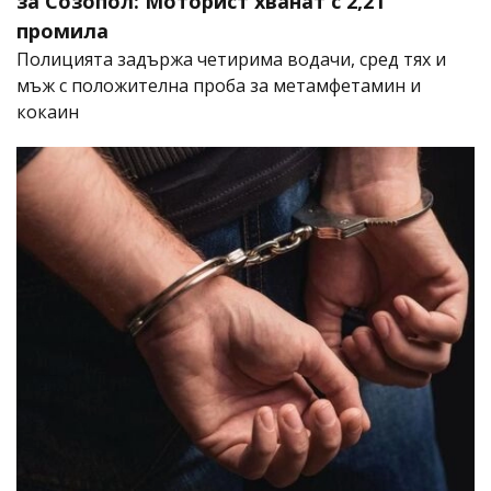
за Созопол: Моторист хванат с 2,21
промила
Полицията задържа четирима водачи, сред тях и
мъж с положителна проба за метамфетамин и
кокаин