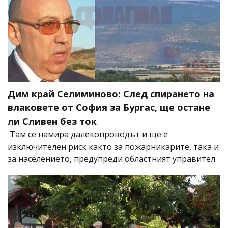
Дим край Селиминово: След спирането на
влаковете от София за Бургас, ще остане
ли Сливен без ток
Там се намира далекопроводът и ще е
изключителен риск както за пожарникарите, така и
за населението, предупреди областният управител