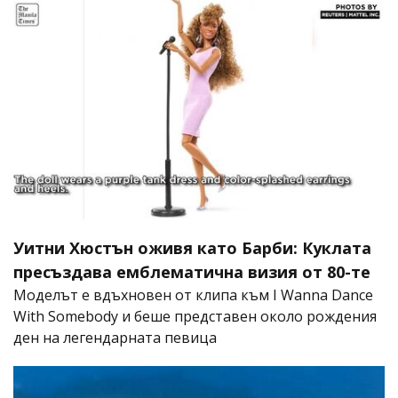
Уитни Хюстън оживя като Барби: Куклата
пресъздава емблематична визия от 80-те
Моделът е вдъхновен от клипа към I Wanna Dance
With Somebody и беше представен около рождения
ден на легендарната певица