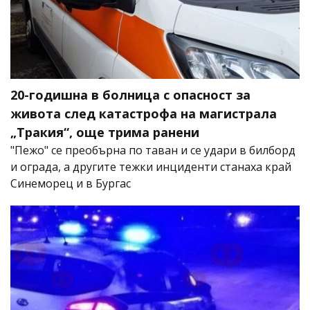
20-годишна в болница с опасност за
живота след катастрофа на магистрала
„Тракия“, още трима ранени
"Пежо" се преобърна по таван и се удари в билборд
и ограда, а другите тежки инциденти станаха край
Синеморец и в Бургас