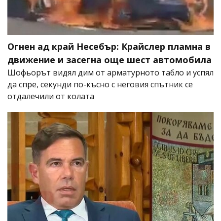
Огнен ад край Несебър: Крайслер пламна в
движение и засегна още шест автомобила
Шофьорът видял дим от арматурното табло и успял
да спре, секунди по-късно с неговия спътник се
отдалечили от колата