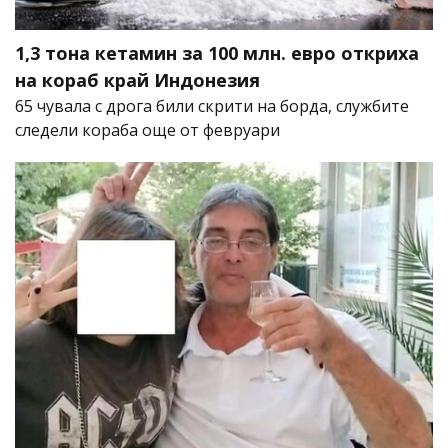
1,3 тона кетамин за 100 млн. евро откриха
на кораб край Индонезия
65 чувала с дрога били скрити на борда, службите
следели кораба още от февруари