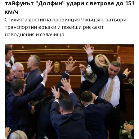
тайфунът "Долфин" удари с ветрове до 151
км/ч
Стихията достигна провинция Чжъцзян, затвори
транспортни връзки и повиши риска от
наводнения и свлачища