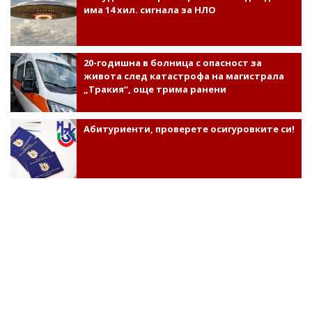
има 14 хил. сигнала за НЛО
20-годишна в болница с опасност за
живота след катастрофа на магистрала
„Тракия“, още трима ранени
Абитуриенти, проверете осигуровките си!