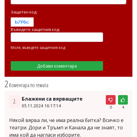
Защитен код:
Въведете защитния код:
Моля, въведете защитния код
2
Коментара по темата
Блажени са вярващите
2.
05.11.2024 16:17:14
0
4
Някой вярва ли, че има реална битка? Всичко е
театри. Дори и Тръмп и Канала да не знаят, то
има кой да нагласи изборите.