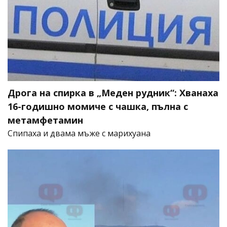
Дрога на спирка в „Меден рудник“: Хванаха
16-годишно момиче с чашка, пълна с
метамфетамин
Спипаха и двама мъже с марихуана