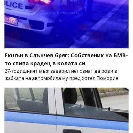
Екшън в Слънчев бряг: Собственик на БМВ-
то спипа крадец в колата си
27-годишният мъж заварил непознат да рови в
жабката на автомобила му пред хотел Поморие