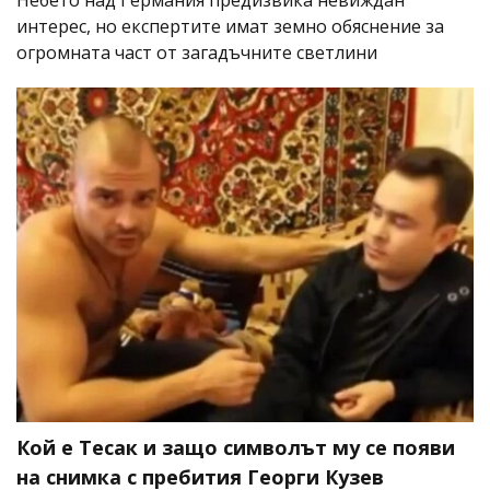
Небето над Германия предизвика невиждан
интерес, но експертите имат земно обяснение за
огромната част от загадъчните светлини
Кой е Тесак и защо символът му се появи
на снимка с пребития Георги Кузев