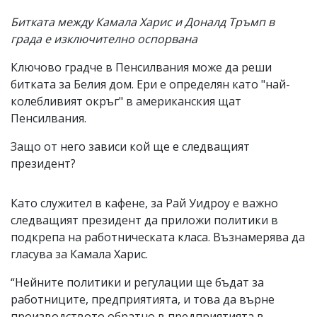
Битката между Камала Харис и Доналд Тръмп в
града е изключително оспорвана
Ключово градче в Пенсилвания може да реши
битката за Белия дом. Ери e определян като "най-
колебливият окръг" в американския щат
Пенсилвания.
Защо от него зависи кой ще е следващият
президент?
Като служител в кафене, за Рай Уидроу е важно
следващият президент да приложи политики в
подкрепа на работническата класа. Възнамерява да
гласува за Камала Харис.
“Нейните политики и регулации ще бъдат за
работниците, предприятията, и това да върне
производството обратно в предприятията в