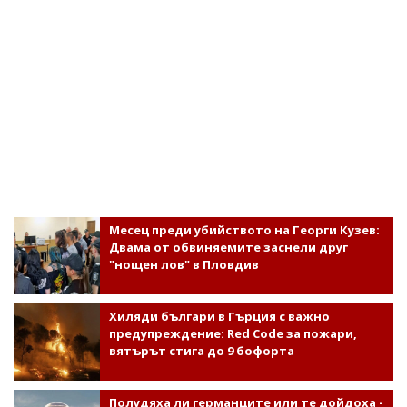
Месец преди убийството на Георги Кузев:
Двама от обвиняемите заснели друг
"нощен лов" в Пловдив
Хиляди българи в Гърция с важно
предупреждение: Red Code за пожари,
вятърът стига до 9 бофорта
Полудяха ли германците или те дойдоха -