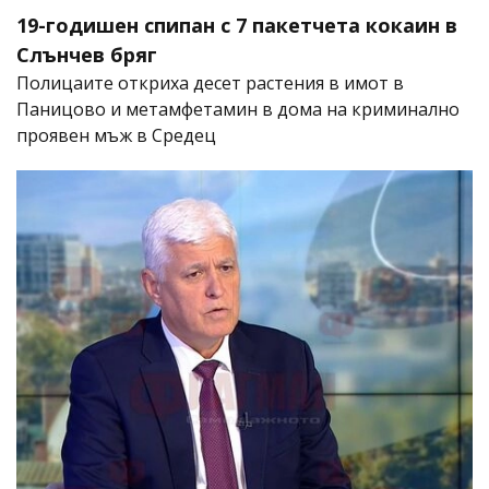
19-годишен спипан с 7 пакетчета кокаин в
Слънчев бряг
Полицаите откриха десет растения в имот в
Паницово и метамфетамин в дома на криминално
проявен мъж в Средец