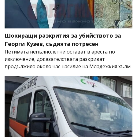
Шокиращи разкрития за убийството за
Георги Кузев, съдията потресен
Петимата непълнолетни остават в ареста по
изключение, доказателствата разкриват
продължило около час насилие на Младежкия хълм