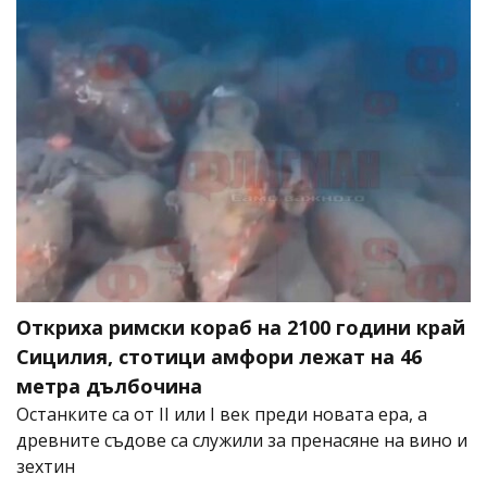
Откриха римски кораб на 2100 години край
Сицилия, стотици амфори лежат на 46
метра дълбочина
Останките са от II или I век преди новата ера, а
древните съдове са служили за пренасяне на вино и
зехтин