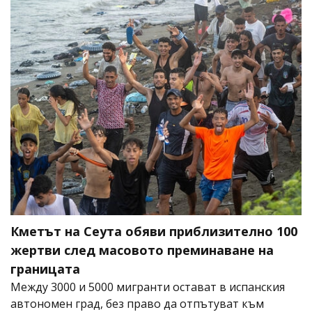
Кметът на Сеута обяви приблизително 100
жертви след масовото преминаване на
границата
Между 3000 и 5000 мигранти остават в испанския
автономен град, без право да отпътуват към