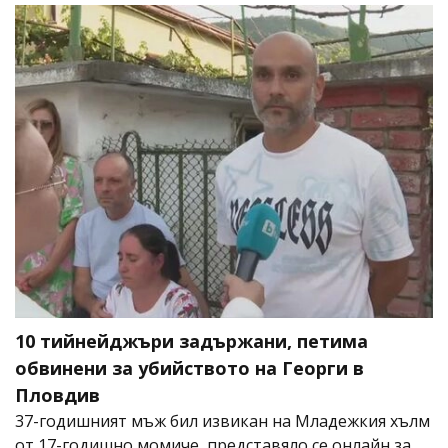
10 тийнейджъри задържани, петима
обвинени за убийството на Георги в
Пловдив
37-годишният мъж бил извикан на Младежкия хълм
от 17-годишно момиче, представяло се онлайн за