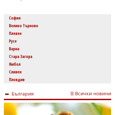
София
Велико Търново
Плевен
Русе
Варна
Стара Загора
Ямбол
Сливен
Пловдив
Всички новини
България