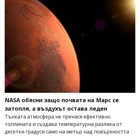
NASA обясни защо почвата на Марс се
затопля, а въздухът остава леден
Тънката атмосфера не пренася ефективно
топлината и създава температурна разлика от
десетки градуси само на метър над повърхността