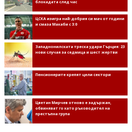
блокадата след час
ЦСКА изигра най-добрия си мач от години
и смаза Макаби с 3:0
Западнонилската треска удари Гърция: 23
нови случая за седмица и шест жертви
Пенсионерите крепят цели сектори
Цветан Мирчев отново е задържан,
обвиняват го като ръководител на
престъпна група