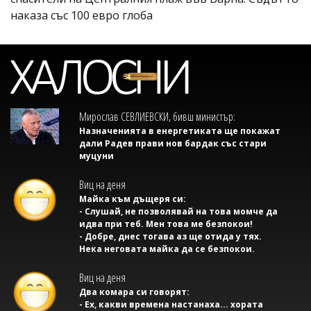
наказа със 100 евро глоба
Мирослав СЕВЛИЕВСКИ, бивш министър:
Назначенията в енергетиката ще покажат
дали Радев прави нов бардак със стари
муцуни
Виц на деня
Майка към дъщеря си:
- Слушай, не позволявай на това момче да
идва при теб. Мен това ме безпокои!
- Добре, днес тогава аз ще отида у тях.
Нека неговата майка да се безпокои.
Виц на деня
Два комара си говорят:
- Ех, какви времена настанаха... хората