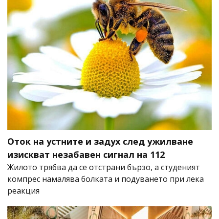
Оток на устните и задух след ужилване
изискват незабавен сигнал на 112
Жилото трябва да се отстрани бързо, а студеният
компрес намалява болката и подуването при лека
реакция