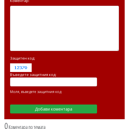
Коментар:
Защитен код:
Въведете защитния код:
Моля, въведете защитния код
0
Коментара по темата