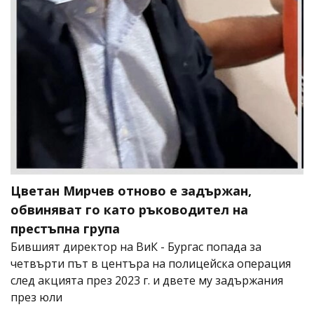
Цветан Мирчев отново е задържан,
обвиняват го като ръководител на
престъпна група
Бившият директор на ВиК - Бургас попада за
четвърти път в центъра на полицейска операция
след акцията през 2023 г. и двете му задържания
през юли