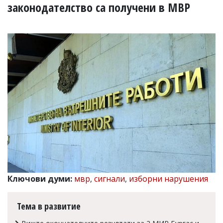
УКРАЙНА
законодателство са получени в МВР
СПОРТ
РАЗСЛЕДВАНЕ
БИЗНЕС
ЮГ
Управители:
Веселин
Василев,
email:
v.vasilev@flagman.bg
Катя
Касабова,
еmail:
k.kassabova@flagman.bg
Главен
Ключови думи:
мвр
,
сигнали
,
изборни нарушения
редактор:
Иван
Колев,
Тема в развитие
email:
office@flagman.bg