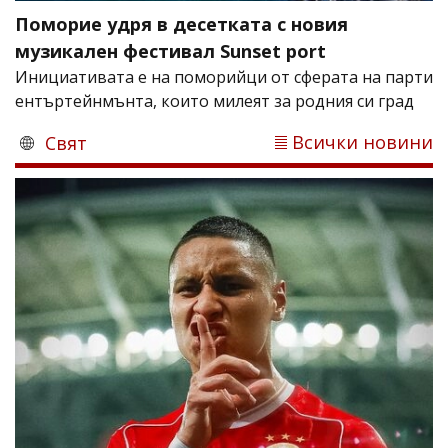
Поморие удря в десетката с новия
музикален фестивал Sunset port
Инициативата е на поморийци от сферата на парти
ентъртейнмънта, които милеят за родния си град
Всички новини
Свят