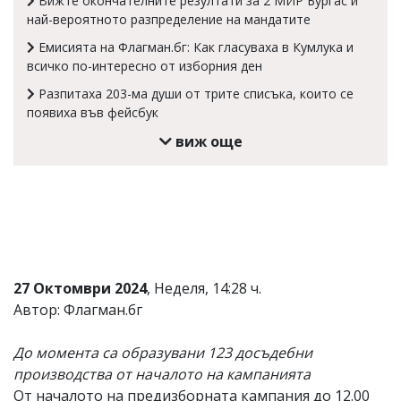
Вижте окончателните резултати за 2 МИР Бургас и
най-вероятното разпределение на мандатите
Коментарите
под
Емисията на Флагман.бг: Как гласуваха в Кумлука и
статиите
всичко по-интересно от изборния ден
се
въвеждат
Разпитаха 203-ма души от трите списъка, които се
от
появиха във фейсбук
читателите
и
виж още
редакцията
не
носи
отговорност
за
тях!
Ако
откриете
обиден
27 Октомври 2024
, Неделя, 14:28 ч.
за
Автор: Флагман.бг
вас
коментар,
моля
До момента са образувани 123 досъдебни
сигнализирайте
производства от началото на кампанията
ни!
От началото на предизборната кампания до 12.00