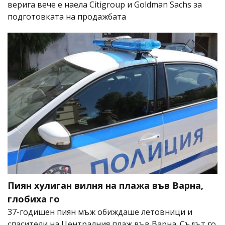
верига вече е наела Citigroup и Goldman Sachs за
подготовката на продажбата
Пиян хулиган вилня на плажа във Варна,
глобиха го
37-годишен пиян мъж обиждаше летовници и
спасители на Централния плаж във Варна. Съдът го