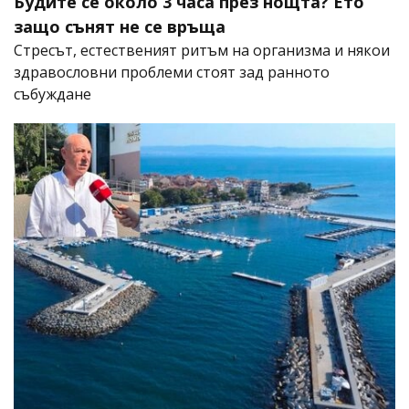
Будите се около 3 часа през нощта? Ето
защо сънят не се връща
Стресът, естественият ритъм на организма и някои
здравословни проблеми стоят зад ранното
събуждане