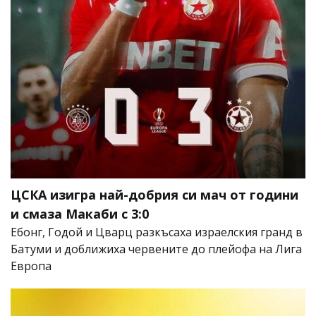
ЦСКА изигра най-добрия си мач от години
и смаза Макаби с 3:0
Ебонг, Годой и Цварц разкъсаха израелския гранд в
Батуми и доближиха червените до плейофа на Лига
Европа