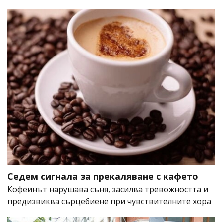
Седем сигнала за прекаляване с кафето
Кофеинът нарушава съня, засилва тревожността и
предизвиква сърцебиене при чувствителните хора