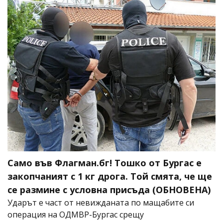
Само във Флагман.бг! Тошко от Бургас е
закопчаният с 1 кг дрога. Той смята, че ще
се размине с условна присъда (ОБНОВЕНА)
Ударът е част от невижданата по мащабите си
операция на ОДМВР-Бургас срещу