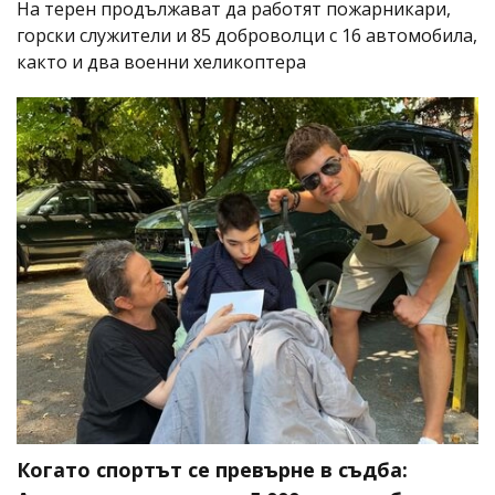
На терен продължават да работят пожарникари,
горски служители и 85 доброволци с 16 автомобила,
както и два военни хеликоптера
Когато спортът се превърне в съдба: