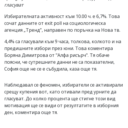
гласуват
Избирателната активност към 10.00 ч. е 6,7%. Това
сочат данните от exit poll на социологическа
агенция „Тренд”, направен по поръчка на Нова тв.
4,4% са гласували към 9 часа, толкова, колкото и на
предишните избори през юни. Това коментира
Боряна Димитрова от "Алфа рисърч". Тя обаче
поясни, че сутрешните данни не са показателни,
София още не се е събудила, каза още тя.
Наблюдавал се феномен, избиратели се активирали
срещу купения вот, като отивали пред урните да
гласуват. До колко процента ще стигне този вид
мотивация ще се види от резултатите в изборния
ден, коментира още тя.