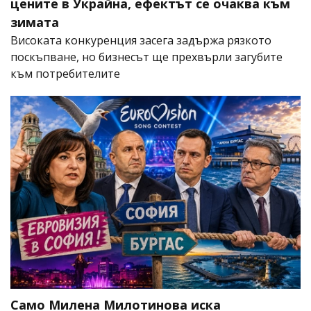
цените в Украйна, ефектът се очаква към
зимата
Високата конкуренция засега задържа рязкото
поскъпване, но бизнесът ще прехвърли загубите
към потребителите
Само Милена Милотинова иска