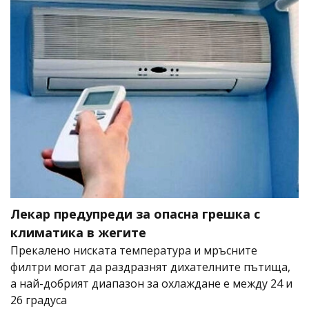
Лекар предупреди за опасна грешка с
климатика в жегите
Прекалено ниската температура и мръсните
филтри могат да раздразнят дихателните пътища,
а най-добрият диапазон за охлаждане е между 24 и
26 градуса