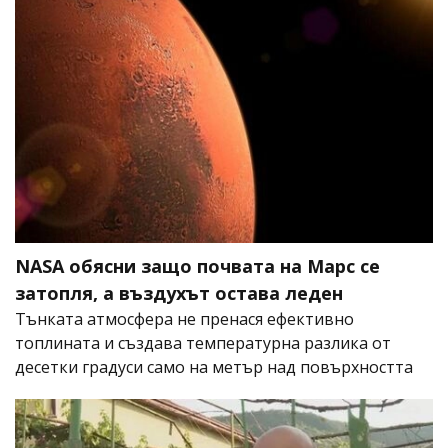
NASA обясни защо почвата на Марс се
затопля, а въздухът остава леден
Тънката атмосфера не пренася ефективно
топлината и създава температурна разлика от
десетки градуси само на метър над повърхността