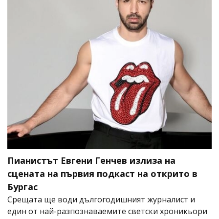
Пианистът Евгени Генчев излиза на
сцената на първия подкаст на открито в
Бургас
Срещата ще води дългогодишният журналист и
един от най-разпознаваемите светски хроникьори