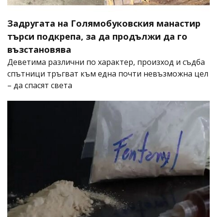
Задругата на Голямобуковския манастир
търси подкрепа, за да продължи да го
възстановява
Деветима различни по характер, произход и съдба
спътници тръгват към една почти невъзможна цел
– да спасят света