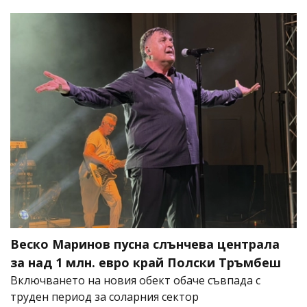
Веско Маринов пусна слънчева централа
за над 1 млн. евро край Полски Тръмбеш
Включването на новия обект обаче съвпада с
труден период за соларния сектор