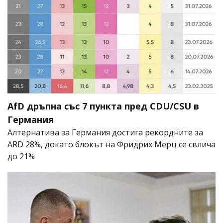
AfD дръпна със 7 пункта пред CDU/CSU в
Германия
Алтернатива за Германия достига рекордните за
ARD 28%, докато блокът на Фридрих Мерц се свлича
до 21%