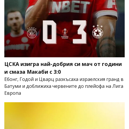
ЦСКА изигра най-добрия си мач от години
и смаза Макаби с 3:0
Ебонг, Годой и Цварц разкъсаха израелския гранд в
Батуми и доближиха червените до плейофа на Лига
Европа