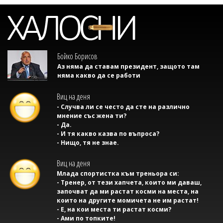
Бойко Борисов
Аз няма да ставам президент, защото там
няма какво да се работи
Виц на деня
- Случва ли се често да сте на различно
мнение със жена ти?
- Да.
- И тя какво казва по въпроса?
- Нищо, тя не знае.
Виц на деня
Млада спортистка към треньора си:
- Тренер, от тези хапчета, които ми даваш,
започват да ми растат косми на места, на
които на другите момичета не им растат!
- Е, на кои места ти растат косми?
- Ами по топките!