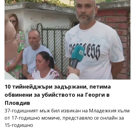
10 тийнейджъри задържани, петима
обвинени за убийството на Георги в
Пловдив
37-годишният мъж бил извикан на Младежкия хълм
от 17-годишно момиче, представяло се онлайн за
15-годишно