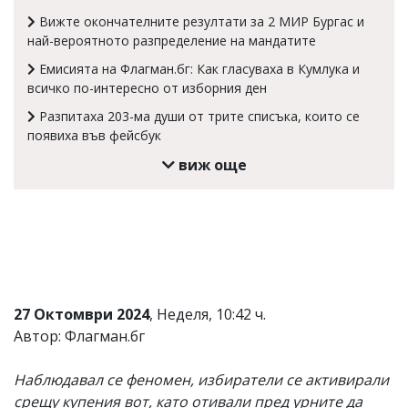
Коментарите
Вижте окончателните резултати за 2 МИР Бургас и
под
най-вероятното разпределение на мандатите
статиите
Емисията на Флагман.бг: Как гласуваха в Кумлука и
се
въвеждат
всичко по-интересно от изборния ден
от
Разпитаха 203-ма души от трите списъка, които се
читателите
появиха във фейсбук
и
редакцията
виж още
не
носи
отговорност
за
тях!
Ако
откриете
обиден
за
27 Октомври 2024
, Неделя, 10:42 ч.
вас
коментар,
Автор: Флагман.бг
моля
сигнализирайте
Наблюдавал се феномен, избиратели се активирали
ни!
срещу купения вот, като отивали пред урните да