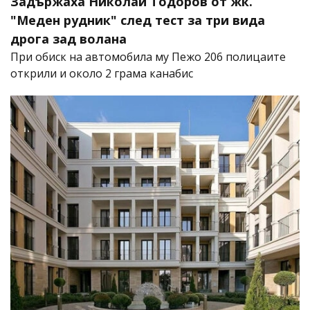
Задържаха Николай Тодоров от жк.
"Меден рудник" след тест за три вида
дрога зад волана
При обиск на автомобила му Пежо 206 полицаите
открили и около 2 грама канабис