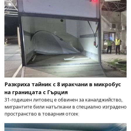
Разкриха тайник с 8 иракчани в микробус
на границата с Гърция
31-годишен литовец е обвинен за каналджийство,
мигрантите били натъпкани в специално изградено
пространство в товарния отсек