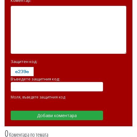
Коментар:
Защитен код:
Въведете защитния код:
Моля, въведете защитния код
0
Коментара по темата