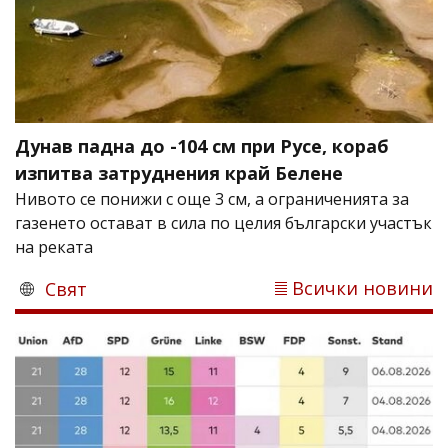
Дунав падна до -104 см при Русе, кораб
изпитва затруднения край Белене
Нивото се понижи с още 3 см, а ограниченията за
газенето остават в сила по целия български участък
на реката
Всички новини
Свят