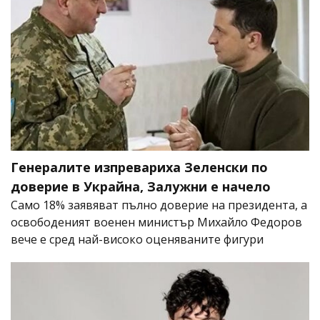
Генералите изпревариха Зеленски по
доверие в Украйна, Залужни е начело
Само 18% заявяват пълно доверие на президента, а
освободеният военен министър Михайло Федоров
вече е сред най-високо оценяваните фигури