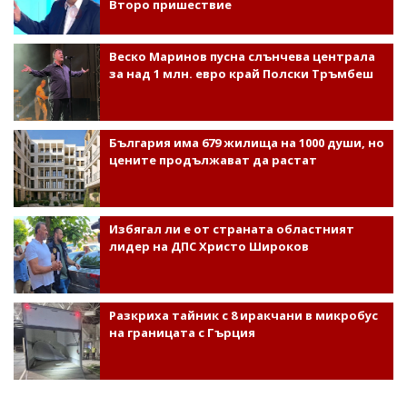
Второ пришествие
Веско Маринов пусна слънчева централа
за над 1 млн. евро край Полски Тръмбеш
България има 679 жилища на 1000 души, но
цените продължават да растат
Избягал ли е от страната областният
лидер на ДПС Христо Широков
Разкриха тайник с 8 иракчани в микробус
на границата с Гърция