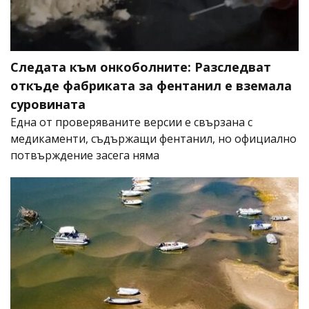
Следата към онкоболните: Разследват
откъде фабриката за фентанил е вземала
суровината
Една от проверяваните версии е свързана с
медикаменти, съдържащи фентанил, но официално
потвърждение засега няма