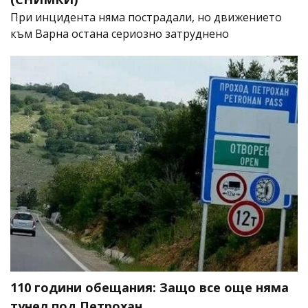
При инцидента няма пострадали, но движението
към Варна остана сериозно затруднено
110 години обещания: Защо все още няма
тунел под Петрохан