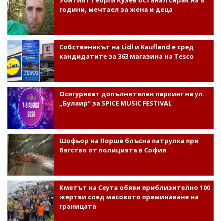
Убитият Георги Кузев останал сирак на 8
години, мечтаел за жена и деца
Собственикът на Lidl и Kaufland е сред
кандидатите за 363 магазина на Tesco
Осигуряват допълнителен паркинг на ул.
„Булаир“ за SPICE MUSIC FESTIVAL
Шофьор на Порше блъсна патрулка при
бягство от полицията в София
Кметът на Сеута обяви приблизително 100
жертви след масовото преминаване на
границата