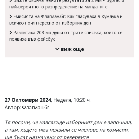
Вижте окончателните резултати за 2 МИР Бургас и
най-вероятното разпределение на мандатите
Коментарите
под
Емисията на Флагман.бг: Как гласуваха в Кумлука и
статиите
всичко по-интересно от изборния ден
се
въвеждат
Разпитаха 203-ма души от трите списъка, които се
от
появиха във фейсбук
читателите
и
виж още
редакцията
не
носи
отговорност
за
тях!
Ако
откриете
обиден
27 Октомври 2024
, Неделя, 10:20 ч.
за
Автор: Флагман.бг
вас
коментар,
моля
Тя посочи, че навсякъде изборният ден е започнал,
сигнализирайте
а там, където има неявили се членове на комисии,
ни!
ще бъдат назначени от резервите