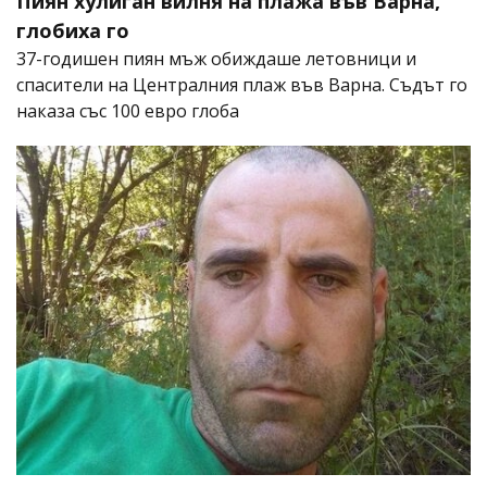
Пиян хулиган вилня на плажа във Варна,
глобиха го
37-годишен пиян мъж обиждаше летовници и
спасители на Централния плаж във Варна. Съдът го
наказа със 100 евро глоба