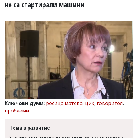
УКРАЙНА
не са стартирали машини
СПОРТ
РАЗСЛЕДВАНЕ
БИЗНЕС
ЮГ
Управители:
Веселин
Василев,
email:
v.vasilev@flagman.bg
Катя
Касабова,
еmail:
k.kassabova@flagman.bg
Ключови думи:
росица матева
,
цик
,
говорител
,
Главен
проблеми
редактор:
Иван
Колев,
Тема в развитие
email:
office@flagman.bg