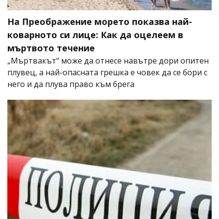
На Преображение морето показва най-
коварното си лице: Как да оцелеем в
мъртвото течение
„Мъртвакът“ може да отнесе навътре дори опитен
плувец, а най-опасната грешка е човек да се бори с
него и да плува право към брега