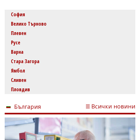
София
Велико Търново
Плевен
Русе
Варна
Стара Загора
Ямбол
Сливен
Пловдив
Всички новини
България