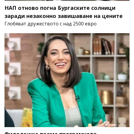
НАП отново погна Бургаските солници
заради незаконно завишаване на цените
Глобяват дружеството с над 2500 евро