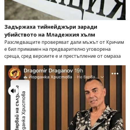
Задържаха тийнейджъри заради
убийството на Младежкия хълм
Разследващите проверяват дали мъжът от Кричим
е бил примамен на предварително уговорена
среща, сред версиите е и престъпление от омраза