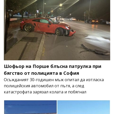
Шофьор на Порше блъсна патрулка при
бягство от полицията в София
Осъжданият 30-годишен мъж опитал да изтласка
полицейския автомобил от пътя, а след
катастрофата зарязал колата и побягнал