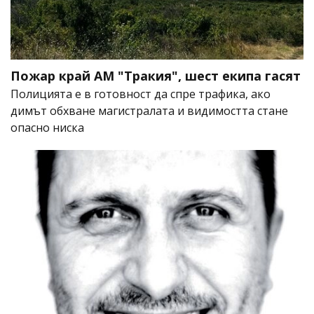
Пожар край АМ "Тракия", шест екипа гасят
Полицията е в готовност да спре трафика, ако
димът обхване магистралата и видимостта стане
опасно ниска