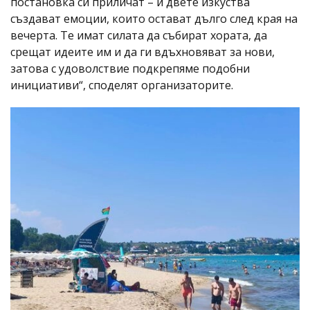
постановка си приличат – и двете изкуства
създават емоции, които остават дълго след края на
вечерта. Те имат силата да събират хората, да
срещат идеите им и да ги вдъхновяват за нови,
затова с удоволствие подкрепяме подобни
инициативи“, споделят организаторите.