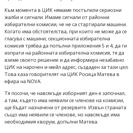
Към момента в ЦИК нямаме постъпили сериозни
жалби и сигнали. Имаме сигнали от районни
избирателни комисии, че не са стартирали машини.
Когато има обстоятелства, при които не може да се
гласува с машини, секционната избирателна
комисия трябва да попълни приложения 5 и 4, да ги
изпрати на районната избирателна комисия, тя да
вземе своето решение и да информира незабавно
ЦИК на нарочен и-мейл адрес, създаден за тази цел.
Това каза говорителят на ЦИК Росица Матева в
ефира на NOVA.
Тя посочи, че навсякъде изборният ден е започнал,
а там, където има неявили се членове на комисии,
ще бъдат назначени от резервите. Извън страната
също има неявили се членове, но навсякъде има
необходимия кворум, допълни Матева.