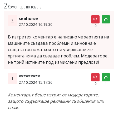
2
Коментара по темата
seahorse
2.
27.10.2024 16:19:30
0
1
В изтрития коментар е написано че хартията на
машините създава проблеми и виновна е
същата госпожа. която ни уверяваше .че
хртията няма да създаде проблем. Модераторе .
не трий истините под измислени предлози!
*********
1.
27.10.2024 15:17:36
0
1
Коментарът беше изтрит от модераторите,
защото съдържаше рекламни съобщения или
спам.