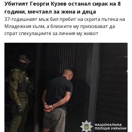
Убитият Георги Кузев останал сирак на 8
години, мечтаел за жена и деца
37-годишният мъж бил пребит на скрита пътека на
Младежкия хълм, а близките му призовават да
спрат спекулациите за личния му живот