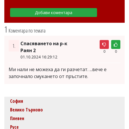
1
Коментара по темата
Спасяването на р-к
1.
Раян 2
0
0
01.10.2024 16:29:12
Ми нали не можеха да ги разчетат. ...вече е
започнало смукането от пръстите.
София
Велико Търново
Плевен
Русе