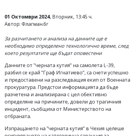
01 Октомври 2024
, Вторник, 13:45 ч.
Автор: Флагман.бг
За разчитането и анализа на данните ще е
необходимо определено технологично време, след
което резултатите ще бъдат оповестени
Данните от "черната кутия" на самолета L-39,
разбил се край "Граф Игнатиево", са снети успешно
и предоставени на разследващия екип от Военната
прокуратура. Предстои информацията да бъде
разчетена и анализирана с цел обективно
определяне на причините, довели до трагичния
инцидент, съобщиха от Министерството на
отбраната.
Изпращането на "черната кутия" в Чехия целеше
осигуряването на категорична гаранция за