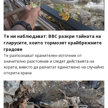
Те ни наблюдават: BBC разкри тайната на
гларусите, които тормозят крайбрежните
градове
Те разпознават хранителен източник от
значително разстояние и следят действията на
хората, вместо да разчитат единствено на случайно
открита храна