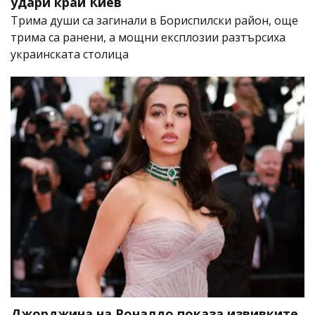
удари край Киев
Трима души са загинали в Бориспилски район, още
трима са ранени, а мощни експлозии разтърсиха
украинската столица
Джорджина на Роналдо показа извивките