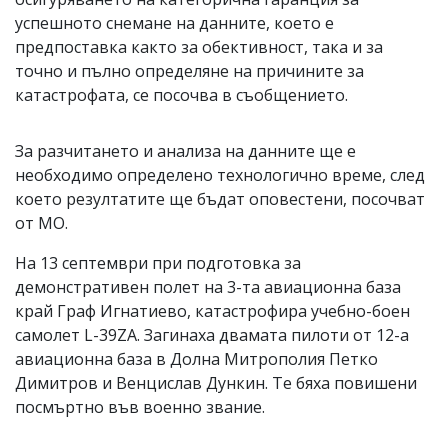
успешното снемане на данните, което е
предпоставка както за обективност, така и за
точно и пълно определяне на причините за
катастрофата, се посочва в съобщението.
За разчитането и анализа на данните ще е
необходимо определено технологично време, след
което резултатите ще бъдат оповестени, посочват
от МО.
На 13 септември при подготовка за
демонстративен полет на 3-та авиационна база
край Граф Игнатиево, катастрофира учебно-боен
самолет L-39ZA. Загинаха двамата пилоти от 12-а
авиационна база в Долна Митрополия Петко
Димитров и Венцислав Дункин. Те бяха повишени
посмъртно във военно звание.