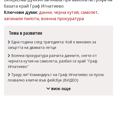
базата край Граф Игнатиево
Коментарите
под
Ключови думи:
данни
,
черна кутия
,
самолет
,
статиите
загинали пилоти
,
военна прокуратура
се
въвеждат
от
Тема в развитие
читателите
и
Една година след трагедията: Кой е виновен за
редакцията
смъртта на двамата летци
не
носи
Военна прокуратура разчита данните, снети от
отговорност
черната кутия на самолета, разбил се край "Граф
за
Игнатиево"
тях!
Ако
Траур ли? Командирът на Граф Игнатиево си пусна
откриете
похвално клипче във фейсбук (ВИДЕО)
обиден
за
виж още
вас
коментар,
моля
сигнализирайте
ни!