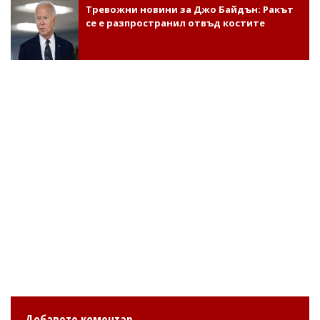
Тревожни новини за Джо Байдън: Ракът
се е разпространил отвъд костите
Добавете коментар