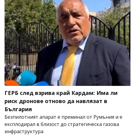
ГЕРБ след взрива край Кардам: Има ли
риск дронове отново да навлязат в
България
Безпилотният апарат е преминал от Румъния и е
експлодирал в близост до стратегическа газова
инфраструктура