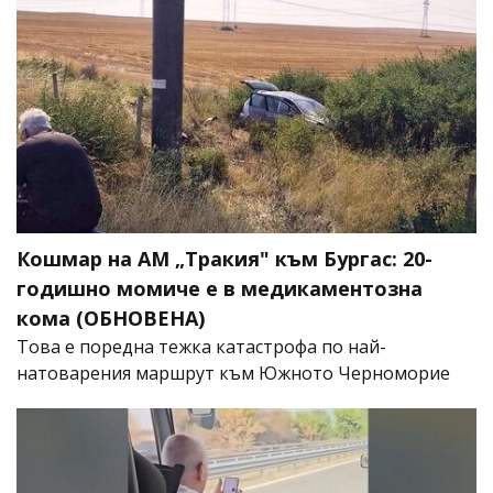
Кошмар на АМ „Тракия" към Бургас: 20-
годишно момиче е в медикаментозна
кома (ОБНОВЕНА)
Това е поредна тежка катастрофа по най-
натоварения маршрут към Южното Черноморие