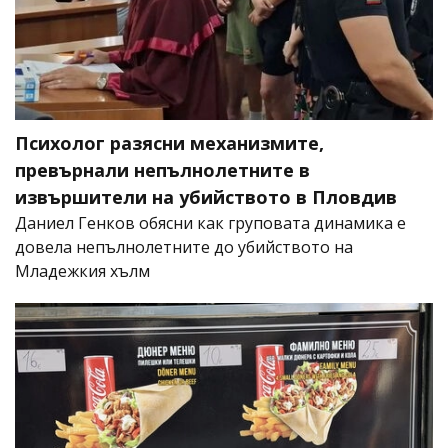
Психолог разясни механизмите,
превърнали непълнолетните в
извършители на убийството в Пловдив
Даниел Генков обясни как груповата динамика е
довела непълнолетните до убийството на
Младежкия хълм