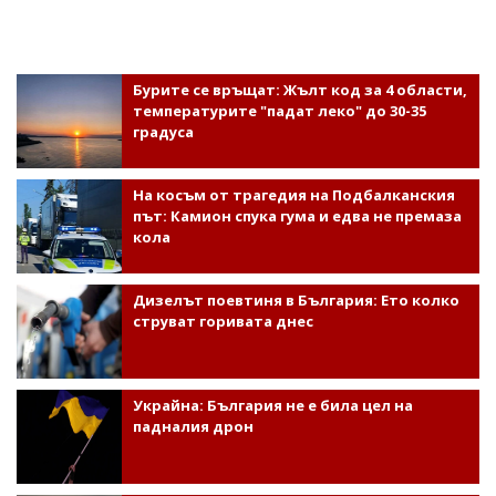
Бурите се връщат: Жълт код за 4 области,
температурите "падат леко" до 30-35
градуса
На косъм от трагедия на Подбалканския
път: Камион спука гума и едва не премаза
кола
Дизелът поевтиня в България: Ето колко
струват горивата днес
Украйна: България не е била цел на
падналия дрон