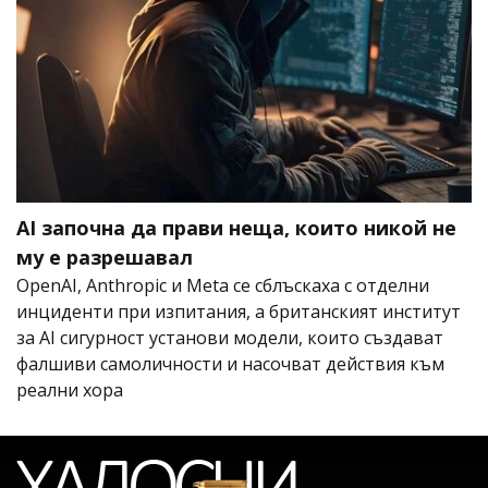
AI започна да прави неща, които никой не
му е разрешавал
OpenAI, Anthropic и Meta се сблъскаха с отделни
инциденти при изпитания, а британският институт
за AI сигурност установи модели, които създават
фалшиви самоличности и насочват действия към
реални хора