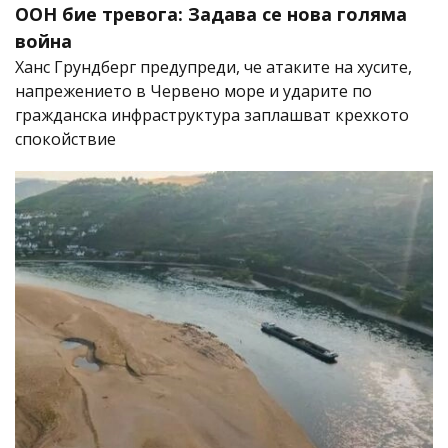
ООН бие тревога: Задава се нова голяма
война
Ханс Грундберг предупреди, че атаките на хусите,
напрежението в Червено море и ударите по
гражданска инфраструктура заплашват крехкото
спокойствие