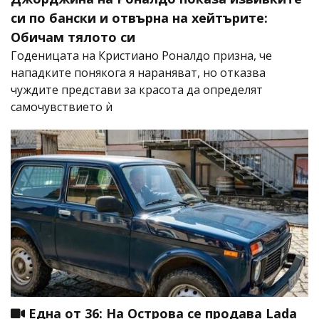
си по бански и отвърна на хейтърите:
Обичам тялото си
Годеницата на Кристиано Роналдо призна, че
нападките понякога я нараняват, но отказва
чуждите представи за красота да определят
самочувствието ѝ
Една от 36: На Острова се продава Lada