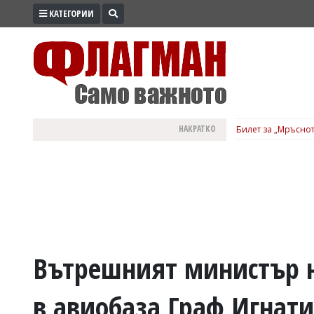
КАТЕГОРИИ
ПРОМО
ЗОНА
ИЗБОРИ
2026
ПРАКТИЧНО
НАКРАТКО
Билет за „Мръснот
КУЛТУРА
ЗДРАВЕ
ПОЛИТИКА
ОБЩИНИ
ОБЩЕСТВО
ЛАЙФСТАЙЛ
Вътрешният министър н
ВОЙНАТА
в авиобаза Граф Игнат
В