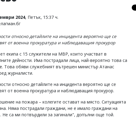
тември 2024
, Петък, 15:37 ч.
Флагман.бг
ости относно детайлите на инцидента вероятно ще се
вят от военна прокуратура и наблюдаващия прокурор
ет екипа с 15 служители на МВР, които участват в
лните дейности. Има пострадали лица, най-вероятно това са
е. Това обяви служебният вътрешен министър Атанас
ред журналисти.
ости относно детайлите на инцидента вероятно ще се
вят от военна прокуратура и наблюдаващия прокурор.
ошение на пожара – колегите остават на място. Ситуацията
яна. Няма пострадали граждани, не е имало граждани на
. Не са ми потвърдили за загинали", допълни още той.