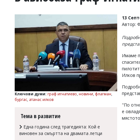
УКРАЙНА
СПОРТ
13 Сеп
РАЗСЛЕДВАНЕ
Автор: 
БИЗНЕС
Подробн
ЮГ
предста
Имаме п
Управители:
спасите
Веселин
Василев,
пилотит
email:
Илков п
v.vasilev@flagman.bg
Катя
Подробн
Касабова,
предста
Ключови думи:
граф игнатиево
,
новини
,
флагман
,
еmail:
k.kassabova@flagman.bg
бургас
,
атанас илков
"По отн
Главен
е овлад
редактор:
Тема в развитие
мястото
Иван
Колев,
Една година след трагедията: Кой е
email:
виновен за смъртта на двамата летци
office@flagman.bg