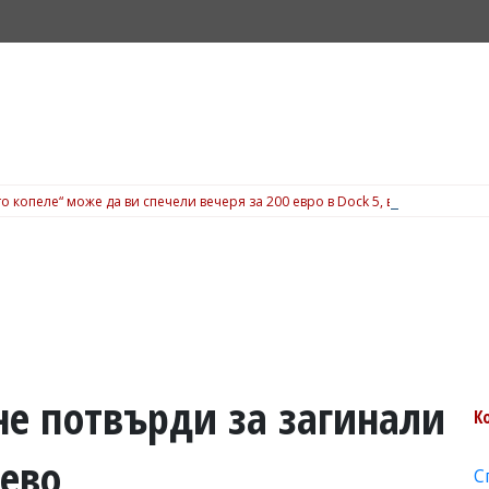
о копеле“ може да ви спечели вечеря за 200 евро в Dock 5, вижте подробн
е потвърди за загинали
К
иево
С