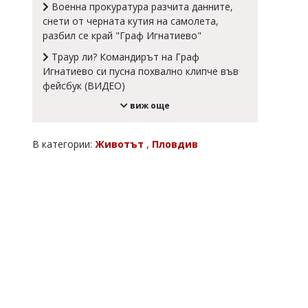
Военна прокуратура разчита данните,
Коментарите
снети от черната кутия на самолета,
под
разбил се край "Граф Игнатиево"
статиите
се
Траур ли? Командирът на Граф
въвеждат
Игнатиево си пусна похвално клипче във
от
фейсбук (ВИДЕО)
читателите
и
виж още
редакцията
не
носи
В категории:
Животът
,
Пловдив
отговорност
за
тях!
Ако
откриете
обиден
за
вас
коментар,
моля
сигнализирайте
ни!