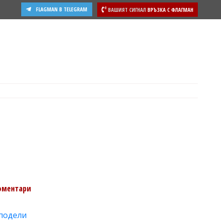
FLAGMAN В TELEGRAM
ВАШИЯТ СИГНАЛ
ВРЪЗКА С ФЛАГМАН
ости
оментари
подели