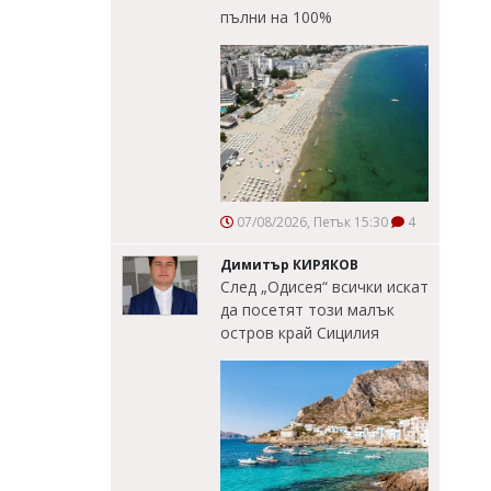
пълни на 100%
07/08/2026, Петък 15:30
4
Димитър КИРЯКОВ
След „Одисея“ всички искат
да посетят този малък
остров край Сицилия