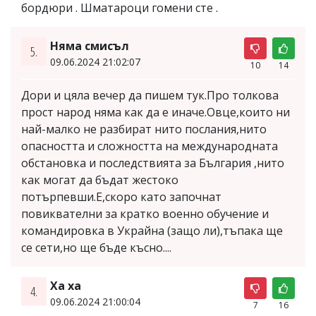
бордюри . Шматароци гомени сте .
Няма смисъл
5.
09.06.2024 21:02:07
10
14
Дори и цяла вечер да пишем тук.Про толкова
прост народ няма как да е иначе.Овце,които ни
най-малко не разбират нито послания,нито
опасността и сложността на международната
обстановка и последствията за България ,нито
как могат да бъдат жестоко
потърпевши.Е,скоро като започнат
повиквателни за кратко военно обучение и
командировка в Украйна (защо ли),тъпака ще
се сети,но ще бъде късно....
Ха ха
4.
09.06.2024 21:00:04
7
16