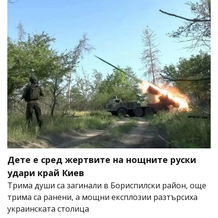
Дете е сред жертвите на нощните руски
удари край Киев
Трима души са загинали в Бориспилски район, още
трима са ранени, а мощни експлозии разтърсиха
украинската столица