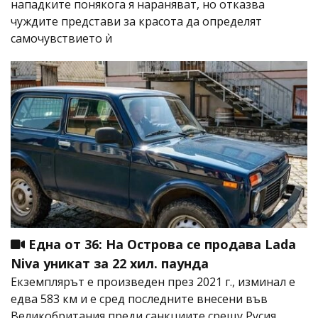
нападките понякога я нараняват, но отказва
чуждите представи за красота да определят
самочувствието ѝ
Една от 36: На Острова се продава Lada
Niva уникат за 22 хил. паунда
Екземплярът е произведен през 2021 г., изминал е
едва 583 км и е сред последните внесени във
Великобритания преди санкциите срещу Русия