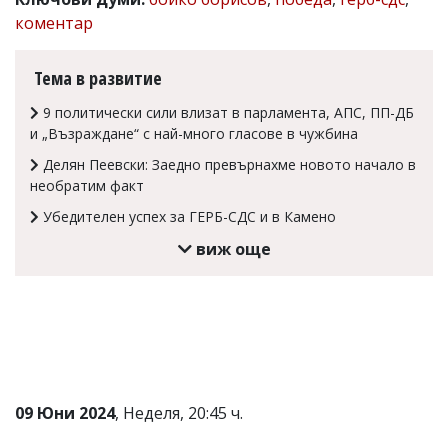
коментар
Коментарите
под
статиите
Тема в развитие
се
въвеждат
от
9 политически сили влизат в парламента, АПС, ПП-ДБ
читателите
и „Възраждане“ с най-много гласове в чужбина
и
Делян Пеевски: Заедно превърнахме новото начало в
редакцията
не
необратим факт
носи
Убедителен успех за ГЕРБ-СДС и в Камено
отговорност
за
виж още
тях!
Ако
откриете
обиден
за
вас
коментар,
моля
сигнализирайте
09 Юни 2024
, Неделя, 20:45 ч.
ни!