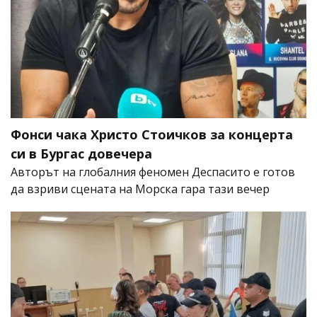
Фонси чака Христо Стоичков за концерта
си в Бургас довечера
Авторът на глобалния феномен Деспасито е готов
да взриви сцената на Морска гара тази вечер