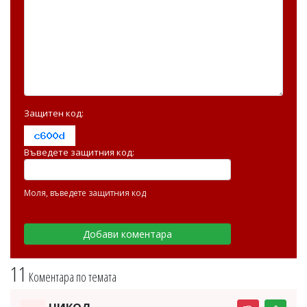
Защитен код:
Въведете защитния код:
Моля, въведете защитния код
11
Коментара по темата