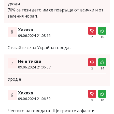
уроди.
70% са тези дето им се повръща от всички и от
зеления чорап.
Хахаха
8.
09.06.2024 21:08:16
8
10
Стягайте се за Украйна говеда .
Не е тиква
7.
09.06.2024 21:06:57
5
14
Урод е
Хахаха
6.
09.06.2024 21:06:39
5
18
Честито на говедата . Ще гризете асфалт и