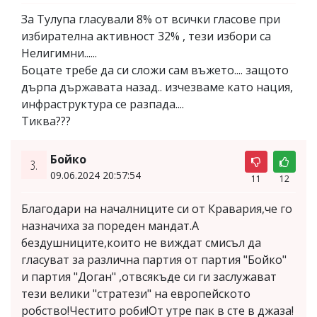
За Тулупа гласували 8% от всички гласове при
избирателна активност 32% , тези избори са
Нелигимни......
Боцате требе да си сложи сам въжето.... защото
дърпа държавата назад.. изчезваме като нация,
инфраструктура се разпада....
Тиква???
Бойко
3.
09.06.2024 20:57:54
11
12
Благодари на началниците си от Кравария,че го
назначиха за пореден мандат.А
бездушниците,които не виждат смисъл да
гласуват за различна партия от партия "Бойко"
и партия "Доган" ,отвсякъде си ги заслужават
тези велики "стратези" на европейското
робство!Честито роби!От утре пак в сте в джаза!