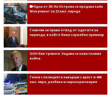
Една от 36: На Острова се продава Lada
Niva уникат за 22 хил. паунда
Главчев си прави отвод от одитите за
периода, в който беше служебен премиер
ООН бие тревога: Задава се нова голяма
война
Гонка с полицията завърши с арест и 460
хил. евро, разбиха и наркооранжерия