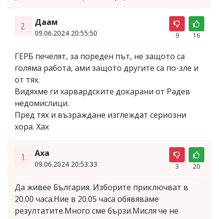
Даам
2.
09.06.2024 20:55:50
9
16
ГЕРБ печелят, за пореден път, не защото са
голяма работа, ами защото другите са по-зле и
от тях.
Видяхме ги харвардските докарани от Радев
недомислици.
Пред тях и възраждане изглеждат сериозни
хора. Хах
Аха
1.
09.06.2024 20:53:33
3
20
Да живее България. Изборите приключват в
20.00 часа.Ние в 20.05 часа обявяваме
резултатите.Много сме бързи.Мисля че не