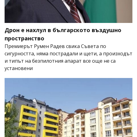
Дрон е нахлул в българското въздушно
пространство
Премиерът Румен Радев свика Съвета по
сигурността, няма пострадали и щети, а произходът
и типът на безпилотния апарат все още не са
установени