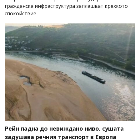
гражданска инфраструктура заплашват крехкото
спокойствие
Рейн падна до невиждано ниво, сушата
задушава речния транспорт в Европа