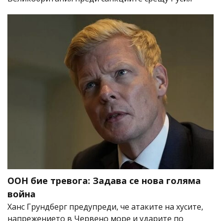
ООН бие тревога: Задава се нова голяма
война
Ханс Грундберг предупреди, че атаките на хусите,
напрежението в Червено море и ударите по