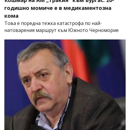
Кошмар на АМ „Тракия" към Бургас: 20-
годишно момиче е в медикаментозна
кома
Това е поредна тежка катастрофа по най-
натоварения маршрут към Южното Черноморие