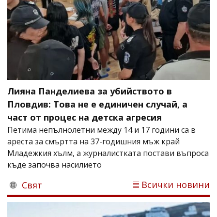
Лияна Панделиева за убийството в
Пловдив: Това не е единичен случай, а
част от процес на детска агресия
Петима непълнолетни между 14 и 17 години са в
ареста за смъртта на 37-годишния мъж край
Младежкия хълм, а журналистката постави въпроса
къде започва насилието
Всички новини
Свят