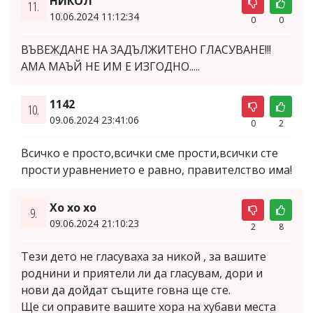
НИКОЛ
11.
10.06.2024 11:12:34
0
0
ВЪВЕЖДАНЕ НА ЗАДЪЛЖИТЕНО ГЛАСУВАНЕ!!!
АМА МАЪЙ НЕ ИМ Е ИЗГОДНО.....
1142
10.
09.06.2024 23:41:06
0
2
Всичко е просто,всички сме прости,всички сте
прости уравнението е равно, правителство има!
Хо хо хо
9.
09.06.2024 21:10:23
2
8
Тези дето не гласуваха за никой , за вашите
роднини и приятели ли да гласувам, дори и
нови да дойдат същите говна ще сте.
Ще си оправите вашите хора на хубави места