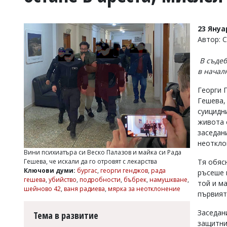
УКРАЙНА
СПОРТ
23 Януа
РАЗСЛЕДВАНЕ
Автор: 
БИЗНЕС
В съдеб
ЮГ
в начал
Георги 
Управители:
Гешева,
Веселин
Василев,
суицидн
email:
живота 
v.vasilev@flagman.bg
заседан
Катя
неоткло
Касабова,
Вини психиатъра си Веско Палазов и майка си Рада
еmail:
k.kassabova@flagman.bg
Тя обяс
Гешева, че искали да го отровят с лекарства
Ключови думи:
бургас
,
георги генджов
,
рада
ръсеше 
Главен
гешева
,
убийство
,
подробности
,
бъбрек
,
намушкване
,
той и ма
редактор:
шейново 42
,
ваня радиева
,
мярка за неотклонение
Иван
първият
Колев,
email:
Заседан
Тема в развитие
office@flagman.bg
защитни