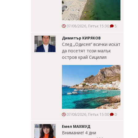
07/08/2026, Петък 15:30
5
Димитър КИРЯКОВ
След „Одисея“ всички искат
да посетят този малък
остров край Сицилия
07/08/2026, Петък 15:00
0
Емел МАХМУД
Внимание! 4 дни