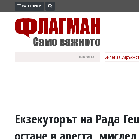
КАТЕГОРИИ
ПРОМО
ЗОНА
ИЗБОРИ
2026
ПРАКТИЧНО
НАКРАТКО
Билет за „Мръснот
КУЛТУРА
ЗДРАВЕ
ПОЛИТИКА
ОБЩИНИ
ОБЩЕСТВО
ЛАЙФСТАЙЛ
Екзекуторът на Рада Ге
ВОЙНАТА
остане в ареста, мислел
В