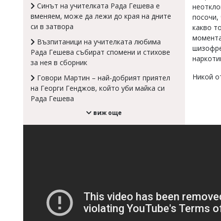
Синът на учителката Рада Гешева е
неоткло
Коментарите
вменяем, може да лежи до края на дните
посочи, 
под
си в затвора
какво т
статиите
се
момента
Възпитаници на учителката любима
въвеждат
шизофре
Рада Гешева събират спомени и стихове
от
наркотиц
за нея в сборник
читателите
и
Никой о
Говори Мартин – най-добрият приятел
редакцията
на Георги Генджов, който уби майка си
не
Рада Гешева
носи
отговорност
виж още
за
тях!
Ако
откриете
обиден
за
вас
коментар,
моля
сигнализирайте
ни!