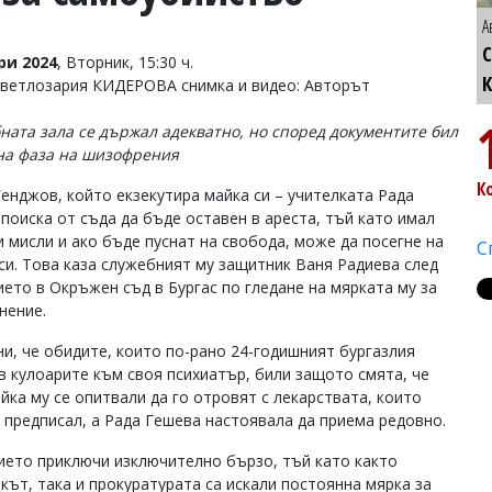
А
С
ри 2024
, Вторник, 15:30 ч.
Светлозария КИДЕРОВА снимка и видео: Авторът
ната зала се държал адекватно, но според документите бил
на фаза на шизофрения
К
Генджов, който екзекутира майка си – учителката Рада
 поиска от съда да бъде оставен в ареста, тъй като имал
и мисли и ако бъде пуснат на свобода, може да посегне на
С
си. Това каза служебният му защитник Ваня Радиева след
ието в Окръжен съд в Бургас по гледане на мярката му за
нение.
ни, че обидите, които по-рано 24-годишният бургазлия
в кулоарите към своя психиатър, били защото смята, че
йка му се опитвали да го отровят с лекарствата, които
 предписал, а Рада Гешева настоявала да приема редовно.
ието приключи изключително бързо, тъй като както
кът, така и прокуратурата са искали постоянна мярка за