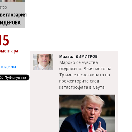
втор
ветлозария
КИДЕРОВА
15
оментара
Михаил ДИМИТРОВ
Мароко се чувства
подели
окуражено: Влиянието на
Тръмп е в светлината на
прожекторите след
катастрофата в Сеута