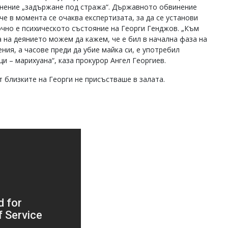
нение „задържане под стража“. Държавното обвинение
че в момента се очаква експертизата, за да се установи
очно е психическото състояние на Георги Генджов. „Към
 на деянието можем да кажем, че е бил в начална фаза на
ния, а часове преди да убие майка си, е употребил
и – марихуана“, каза прокурор Ангел Георгиев.
т близките на Георги не присъстваше в залата.