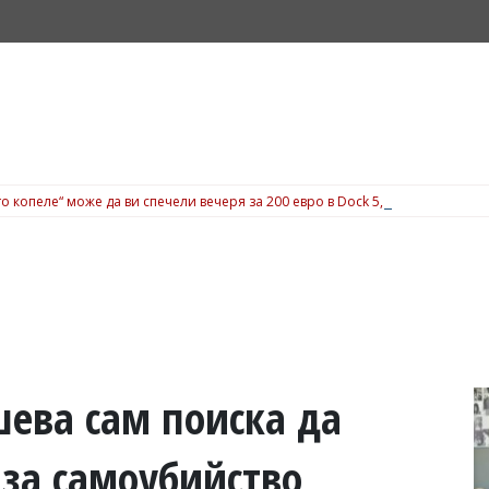
о копеле“ може да ви спечели вечеря за 200 евро в Dock 5, вижте подробн
шева сам поиска да
 за самоубийство