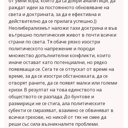
от умни хора, които да са добри аналитици, да
раждат идеи за постоянното обновяване на
света и доктрината, за да е ефективна и
действително да се прилага успешно.))
Неолиберализмът наложи тази доктрина и във
вътрешно политическия живот в почти всички
страни по света. Тя обаче рязко изостри
политическото напрежение и породи
множество допълнителни конфликти, които
иначе остават като потенциални, но рядко
появяващи се. Сега те се отпускат от време на
време, за да се изостри обстановката, да се
отворят раните, да се появят малки или големи
кризи. В резултат на това единството на
обществото се разпада. До бунтове и
размирици не се стига, ала политическите
субекти се смразяват, взаимно се обвиняват в
всички грехове, но никой от тях не смее да
реши със сила възникналите проблеми.