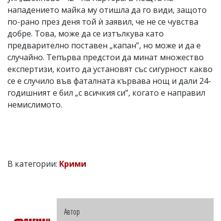
нападението майка му отишла да го види, защото
по-рано през деня той ѝ заявил, че не се чувства
добре. Това, може да се изтълкува като
предварително поставен „капан”, но може и да е
случайно. Тепърва предстои да минат множество
експертизи, които да установят със сигурност какво
се е случило във фаталната кървава нощ и дали 24-
годишният е бил „с всичкия си”, когато е направил
немислимото.
В категории:
Крими
Автор