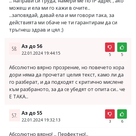
... направи си труда, намери ме по IP адрес , ако
можеш и ела ми го кажи в очите...
...заповядай, давай ела и ми говори така, за
действията ми обаче не ти гарантирам да си
тръгнеш здрав и цял ;)
Аз до 56
58.
22.01.2024 19:44:15
5
5
Абсолютно вярно прозрение, но повечето хора
дори няма да прочетат целия текст, камо ли да
го разберат, и да подходят с критично мислене
към разбраното, за да се убедят от опита си... че
Е ТАКА...
Аз до 55
57.
22.01.2024 19:32:13
3
6
Абсолютно вярно! ... Перфектно!...