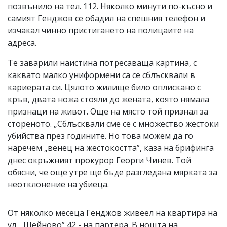
позвънило на тел. 112. Няколко минути по-късно и
самият Генджов се обадил на спешния телефон и
изчакал чинно пристигането на полицаите на
адреса.
Те заварили наистина потресаваща картина, с
каквато малко униформени са се сблъсквали в
кариерата си. Цялото жилище било оплискано с
кръв, двата ножа стояли до жената, която нямала
признаци на живот. Още на място той признал за
стореното. „Сблъсквали сме се с множество жестоки
убийства през годините. Но това можем да го
наречем „венец на жестокостта”, каза на брифинга
днес окръжният прокурор Георги Чинев. Той
обясни, че още утре ще бъде разгледана мярката за
неотклонение на убиеца.
От няколко месеца Генджов живеел на квартира на
ул. „Шейново” 42 - на партера. В нощта на