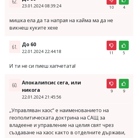
62.
23.01.2024 08:39:24
10
4
мишка ела да та напрая на кайма ма да не
викнеш куките хехе
До 60
61.
22.01.2024 22:44:18
11
5
И ти не си пиеш хапчетата!
Апокалипсис сега, или
60.
никога
9
9
22.01.2024 21:45:56
„Управляван хаос“ е наименованието на
геополитическата доктрина на САЩ за
владеене и управление на целия свят чрез
създаване на хаос както в отделните държави,