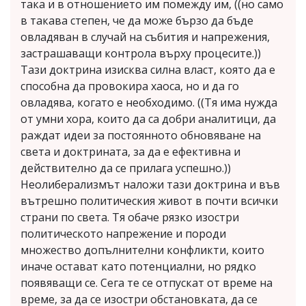
така и в отношението им помежду им, ((но само
в такава степен, че да може бързо да бъде
овладяван в случай на събития и напрежения,
застрашаващи контрола върху процесите.))
Тази доктрина изисква силна власт, която да е
способна да провокира хаоса, но и да го
овладява, когато е необходимо. ((Тя има нужда
от умни хора, които да са добри аналитици, да
раждат идеи за постоянното обновяване на
света и доктрината, за да е ефективна и
действително да се прилага успешно.))
Неолиберализмът наложи тази доктрина и във
вътрешно политическия живот в почти всички
страни по света. Тя обаче рязко изостри
политическото напрежение и породи
множество допълнителни конфликти, които
иначе остават като потенциални, но рядко
появяващи се. Сега те се отпускат от време на
време, за да се изостри обстановката, да се