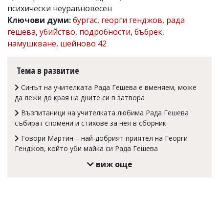
психически неуравновесен
Коментарите
Ключови думи:
бургас
,
георги генджов
,
рада
под
статиите
гешева
,
убийство
,
подробности
,
бъбрек
,
се
намушкване
,
шейново 42
въвеждат
от
читателите
Тема в развитие
и
редакцията
Синът на учителката Рада Гешева е вменяем, може
не
да лежи до края на дните си в затвора
носи
отговорност
Възпитаници на учителката любима Рада Гешева
за
събират спомени и стихове за нея в сборник
тях!
Ако
Говори Мартин – най-добрият приятел на Георги
откриете
Генджов, който уби майка си Рада Гешева
обиден
за
виж още
вас
коментар,
моля
сигнализирайте
ни!