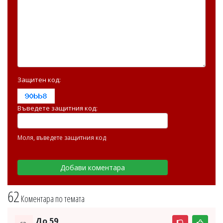
Защитен код:
Въведете защитния код:
Моля, въведете защитния код
62
Коментара по темата
До 59