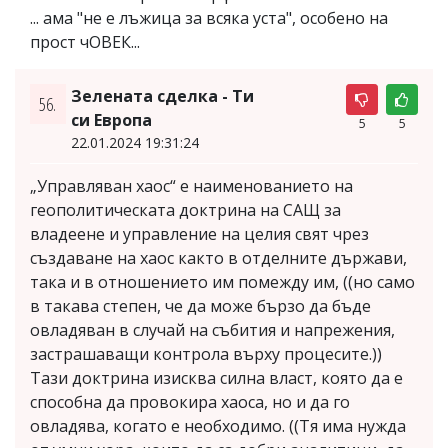
... ама "не е лъжица за всяка уста", особено на
прост чОВЕК...
Зелената сделка - Ти
56.
си Европа
5
5
22.01.2024 19:31:24
„Управляван хаос“ е наименованието на
геополитическата доктрина на САЩ за
владеене и управление на целия свят чрез
създаване на хаос както в отделните държави,
така и в отношението им помежду им, ((но само
в такава степен, че да може бързо да бъде
овладяван в случай на събития и напрежения,
застрашаващи контрола върху процесите.))
Тази доктрина изисква силна власт, която да е
способна да провокира хаоса, но и да го
овладява, когато е необходимо. ((Тя има нужда