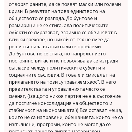
отворят раните, да се появят малки или големи
кризи. В резултат на това единството на
обществото се разпада. До бунтове и
размирици не се стига, ала политическите
субекти се смразяват, взаимно се обвиняват в
всички грехове, но никой от тях не смее да
реши със сила възникналите проблеми.
До бунтове не се стига, но напрежението
постоянно витае и не позволява да се изгради
съгласие между политическите субекти и
социалните съсловия. В това е и смисълът на
прилагането на този „управляем хаос“. В него
правителствата и управленията често се
сменят, ((защото никоя партия не е в състояние
да постигне консолидация на обществото и
стабилност на икономиката.)) Все остават неща,
които не са направени, обещанията, които не са
изпълнени, програми, които не могат да се
постигнат, защото липсва материален,