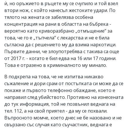
ѝ, но оръжието в ръцете му се счупило и той взел
втори нож, с който нанесъл жестоките удари. По
тялото на жената се забелязва особена
концентрация на рани в областта на бъбрека -
вероятно като криворазбрано „отмъщение” за
това, че го е „тъпчела” с лекарства и не е била
съгласна да с решението му да взима наркотици.
Първите данни, че злоупотребява с такива са още
от 2017 г. - когато е бил едва на 16 или 17 години.
Това е отразено в криминалното му минало.
В подкрепа на това, че не изпитва никакво
съжаление и дори срам от постъпката си може да се
покаже и първото телефонно обаждане, което е
направил след убийството. Противно на изнесената
до тук информация, той не позвънил веднага на
тел. 112, а на свой приятел - да му се похвали.
Въпросното момче, което днес не бе назовано и не
свързано със случая като съучастник, веднага е