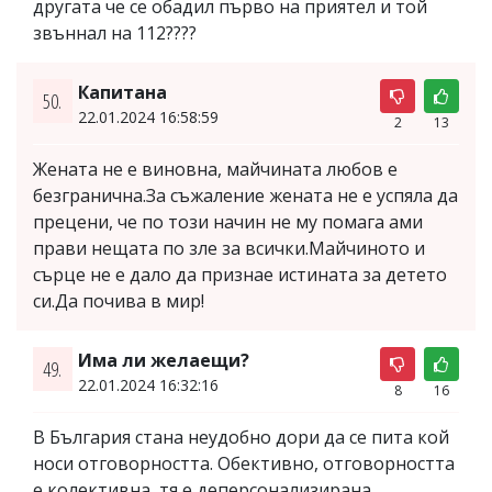
другата че се обадил първо на приятел и той
звъннал на 112????
Капитана
50.
22.01.2024 16:58:59
2
13
Жената не е виновна, майчината любов е
безгранична.За съжаление жената не е успяла да
прецени, че по този начин не му помага ами
прави нещата по зле за всички.Майчиното и
сърце не е дало да признае истината за детето
си.Да почива в мир!
Има ли желаещи?
49.
22.01.2024 16:32:16
8
16
В България стана неудобно дори да се пита кой
носи отговорността. Обективно, отговорността
е колективна, тя е деперсонализирана,