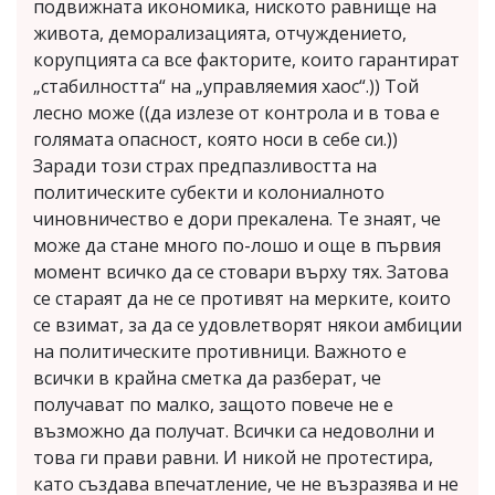
подвижната икономика, ниското равнище на
живота, деморализацията, отчуждението,
корупцията са все факторите, които гарантират
„стабилността“ на „управляемия хаос“.)) Той
лесно може ((да излезе от контрола и в това е
голямата опасност, която носи в себе си.))
Заради този страх предпазливостта на
политическите субекти и колониалното
чиновничество е дори прекалена. Те знаят, че
може да стане много по-лошо и още в първия
момент всичко да се стовари върху тях. Затова
се стараят да не се противят на мерките, които
се взимат, за да се удовлетворят някои амбиции
на политическите противници. Важното е
всички в крайна сметка да разберат, че
получават по малко, защото повече не е
възможно да получат. Всички са недоволни и
това ги прави равни. И никой не протестира,
като създава впечатление, че не възразява и не