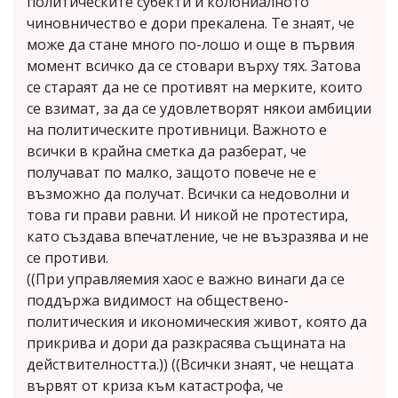
политическите субекти и колониалното
чиновничество е дори прекалена. Те знаят, че
може да стане много по-лошо и още в първия
момент всичко да се стовари върху тях. Затова
се стараят да не се противят на мерките, които
се взимат, за да се удовлетворят някои амбиции
на политическите противници. Важното е
всички в крайна сметка да разберат, че
получават по малко, защото повече не е
възможно да получат. Всички са недоволни и
това ги прави равни. И никой не протестира,
като създава впечатление, че не възразява и не
се противи.
((При управляемия хаос е важно винаги да се
поддържа видимост на обществено-
политическия и икономическия живот, която да
прикрива и дори да разкрасява същината на
действителността.)) ((Всички знаят, че нещата
вървят от криза към катастрофa, че