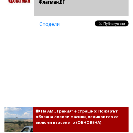
Флагман.БГ
Сподели
На АМ „Тракия” е страшно: Пожарът
обхвана лозови масиви, хеликоптер се
включи в гасенето (ОБНОВЕНА)