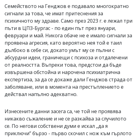
Семейството на Генджов е подавало многократно
сигнали за това, че имат притеснения за
психичното му здраве. Само през 2023 г. е лежал три
пъти в ЦПЗ-Бургас - по един път през януари,
февруари и май. Никога обаче не е имало сигнали за
проявена агресия, като вероятно нея той е таил
дълбоко в себе си, докато умът му се пълни с
абсурдни идеи, граничещи с психоза и отдалечени
от реалността. Въпреки това, предстои да бъде
извършена обстойна и нарочена психиатрична
експертиза, за да се докаже дали Генджов страда от
заболяване, или в момента на престъплението е
действал напълно адекватно.
Изнесените данни засега са, че той не проявява
никакво съжаление и не се разкайва за случилото
се. По негови собствени думи е искал „да я
приключи” бързо - първо скочил с нож към гърлото