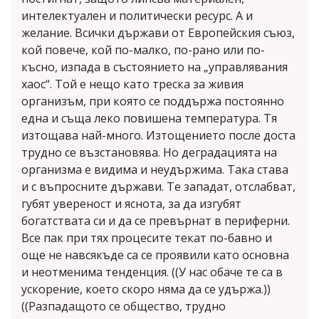
интелектуален и политически ресурс. А и
желание. Всички държави от Европейския съюз,
кой повече, кой по-малко, по-рано или по-
късно, изпада в състоянието на „управлявания
хаос“. Той е нещо като треска за живия
организъм, при която се поддържа постоянно
една и съща леко повишена температура. Тя
изтощава най-много. Изтощението после доста
трудно се възстановява. Но деградацията на
организма е видима и неудържима. Така става
и с въпросните държави. Те западат, отслабват,
губят увереност и яснота, за да изгубят
богатствата си и да се превърнат в периферни.
Все пак при тях процесите текат по-бавно и
още не навсякъде са се проявили като основна
и неотменима тенденция. ((У нас обаче те са в
ускорение, което скоро няма да се удържа.))
((Разпадащото се общество, трудно