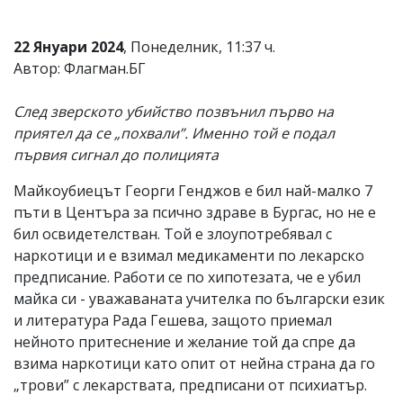
22 Януари 2024
, Понеделник, 11:37 ч.
Автор: Флагман.БГ
След зверското убийство позвънил първо на
приятел да се „похвали”. Именно той е подал
първия сигнал до полицията
Майкоубиецът Георги Генджов е бил най-малко 7
пъти в Центъра за псично здраве в Бургас, но не е
бил освидетелстван. Той е злоупотребявал с
наркотици и е взимал медикаменти по лекарско
предписание. Работи се по хипотезата, че е убил
майка си - уважаваната учителка по български език
и литература Рада Гешева, защото приемал
нейното притеснение и желание той да спре да
взима наркотици като опит от нейна страна да го
„трови” с лекарствата, предписани от психиатър.