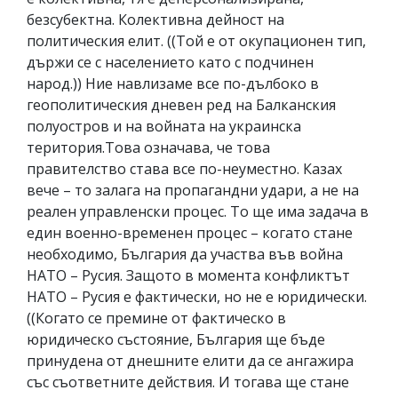
безсубектна. Колективна дейност на
политическия елит. ((Той е от окупационен тип,
държи се с населението като с подчинен
народ.)) Ние навлизаме все по-дълбоко в
геополитическия дневен ред на Балканския
полуостров и на войната на украинска
територия.Това означава, че това
правителство става все по-неуместно. Казах
вече – то залага на пропагандни удари, а не на
реален управленски процес. То ще има задача в
един военно-временен процес – когато стане
необходимо, България да участва във война
НАТО – Русия. Защото в момента конфликтът
НАТО – Русия е фактически, но не е юридически.
((Когато се премине от фактическо в
юридическо състояние, България ще бъде
принудена от днешните елити да се ангажира
със съответните действия. И тогава ще стане