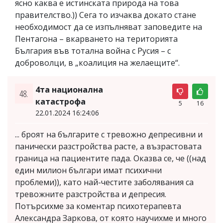
ясно каква е истинската природа на това
правителство.)) Сега то изчаква докато стане
необходимост да се изпълняват заповедите на
Пентагона – вкарването на територията
България във тотална война с Русия – с
доброволци, в „коалиция на желаещите“.
4та национална
48.
катастрофа
5
16
22.01.2024 16:24:06
... броят на българите с тревожно депресивни и
панически разстройства расте, а възрастовата
граница на пациентите пада. Оказва се, че ((над
един милион българи имат психични
проблеми)), като най-честите заболявания са
тревожните разстройства и депресия.
Потърсихме за коментар психотерапевта
Александра Заркова, от която научихме и много