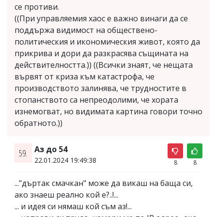
се противи.
((При управляемия хаос е важно винаги да се
поддържа видимост на обществено-
политическия и икономическия живот, която да
прикрива и дори да разкрасява същината на
действителността.)) ((Всички знаят, че нещата
вървят от криза към катастрофa, че
производството залинява, че трудностите в
стопанството са непреодолими, че хората
изнемогват, но видимата картина говори точно
обратното.))
Аз до 54
59.
22.01.2024 19:49:38
8
8
..."дъртак смачкан" може да викаш на баща си,
ако знаеш реално кой е?..!...
... и идея си нямаш кой съм аз!...