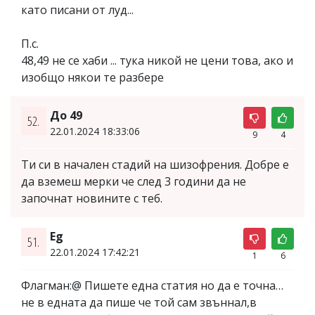
като писани от луд...
П.с.
48,49 не се хаби ... тука никой не цени това, ако и
изобщо някои те разбере
До 49
52.
22.01.2024 18:33:06
9
4
Ти си в начален стадий на шизофрения. Добре е
да вземеш мерки че след 3 години да не
започнат новините с теб.
Eg
51.
22.01.2024 17:42:21
1
6
Флагман:@ Пишете една статия но да е точна…
не в едната да пише че той сам звъннал,в