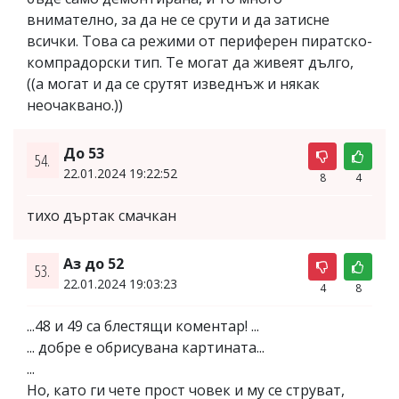
внимателно, за да не се срути и да затисне
всички. Това са режими от периферен пиратско-
компрадорски тип. Те могат да живеят дълго,
((а могат и да се срутят изведнъж и някак
неочаквано.))
До 53
54.
22.01.2024 19:22:52
8
4
тихо дъртак смачкан
Аз до 52
53.
22.01.2024 19:03:23
4
8
...48 и 49 са блестящи коментар! ...
... добре е обрисувана картината...
...
Но, като ги чете прост човек и му се струват,