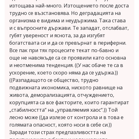
изтощава най-много. Изтощението после доста
трудно се възстановява. Но деградацията на
организма е видима и неудържима. Така става
и с въпросните държави. Те западат, отслабват,
губят увереност и яснота, за да изгубят
богатствата си и да се превърнат в периферни.
Все пак при тях процесите текат по-бавно и
още не навсякъде са се проявили като основна
и неотменима тенденция. ((У нас обаче те са в
ускорение, което скоро няма да се удържа.))
((Разпадащото се общество, трудно
подвижната икономика, ниското равнище на
живота, деморализацията, отчуждението,
корупцията са все факторите, които гарантират
„стабилността“ на „управляемия хаос“.)) Той
лесно може ((да излезе от контрола и в това е
голямата опасност, която носи в себе си.))
Заради този страх предпазливостта на