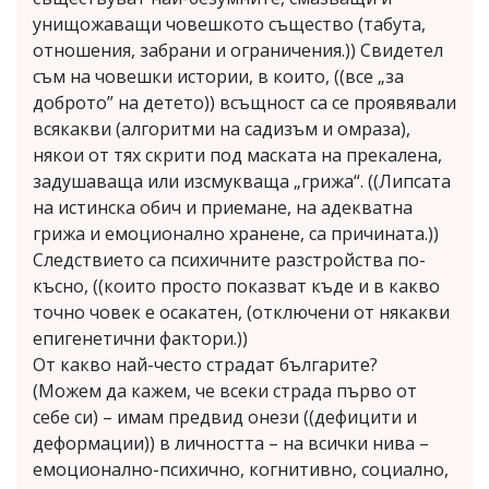
унищожаващи човешкото същество (табута,
отношения, забрани и ограничения.)) Свидетел
съм на човешки истории, в които, ((все „за
доброто” на детето)) всъщност са се проявявали
всякакви (алгоритми на садизъм и омраза),
някои от тях скрити под маската на прекалена,
задушаваща или изсмукваща „грижа“. ((Липсата
на истинска обич и приемане, на адекватна
грижа и емоционално хранене, са причината.))
Следствието са психичните разстройства по-
късно, ((които просто показват къде и в какво
точно човек е осакатен, (отключени от някакви
епигенетични фактори.))
От какво най-често страдат българите?
(Можем да кажем, че всеки страда първо от
себе си) – имам предвид онези ((дефицити и
деформации)) в личността – на всички нива –
емоционално-психично, когнитивно, социално,