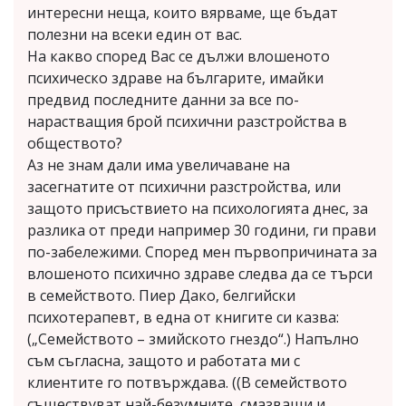
интересни неща, които вярваме, ще бъдат
полезни на всеки един от вас.
На какво според Вас се дължи влошеното
психическо здраве на българите, имайки
предвид последните данни за все по-
нарастващия брой психични разстройства в
обществото?
Аз не знам дали има увеличаване на
засегнатите от психични разстройства, или
защото присъствието на психологията днес, за
разлика от преди например 30 години, ги прави
по-забележими. Според мен първопричината за
влошеното психично здраве следва да се търси
в семейството. Пиер Дако, белгийски
психотерапевт, в една от книгите си казва:
(„Семейството – змийското гнездо“.) Напълно
съм съгласна, защото и работата ми с
клиентите го потвърждава. ((В семейството
съществуват най-безумните, смазващи и