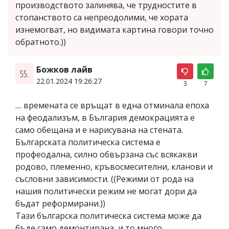
производството залинява, че трудностите в
стопанството са непреодолими, че хората
изнемогват, но видимата картина говори точно
обратното.))
Божков лайв
55.
22.01.2024 19:26:27
3
7
.... времената се връщат в една отминала епоха
на феодализъм, в България демокрацията е
само обещана и е нарисувана на стената.
Българската политическа система е
профеодална, силно обвързана със всякакви
родово, племенно, кръвосмесителни, кланови и
съсловни зависимости. ((Режими от рода на
нашия политически режим не могат дори да
бъдат реформирани.))
Тази българска политическа система може да
бъде само демонтирана, и то много