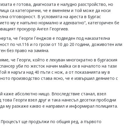
тизата е готова, диагнозата е налудно разстройство, но
лица са категорични, че е вменяем и той може да носи
елна отговорност. В условията на ареста в Бургас
ието му е напълно нормално и адекватно“, категоричен бе
ващият прокурор Ангел Георгиев.
черта, че Георги Генджов е подведен под наказателна
ост по чл.116 и го грози от 10 до 20 години, доживотен или
ен без право на замяна.
яме, че Георги, който е лекуван многократно в бургаския
спансер уби по жесток начин майка си в началото на тази
Той я наръга над 40 пъти с нож, а от показанията му в
ното производство става ясно, че е извършил деянието с
а й каже абсолютно нищо. Впоследствие станал, взел
ед това Георги взел друг и така нанесъл десетки прободни
а да му разкаже какво е направил и информирал полицията.
. Процесът ще продължи по общия ред, а първото