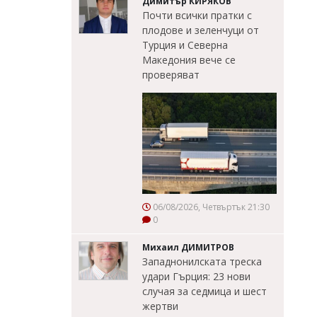
Димитър КИРЯКОВ
Почти всички пратки с
плодове и зеленчуци от
Турция и Северна
Македония вече се
проверяват
06/08/2026, Четвъртък 21:30
0
Михаил ДИМИТРОВ
Западнонилската треска
удари Гърция: 23 нови
случая за седмица и шест
жертви