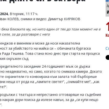
А
И
2024
, Вторник, 11:17 ч.
Иван КОЛЕВ, снимки и видео: Димитър КИРЯКОВ
 бяха близките му, но нито един от тях до този момент не е
 сили, за да разговаря с него
К
Генджов е вменяем и може да носи наказателна
С
ност за убийството на майка си – обичаната бургаска
а Рада Гешева. Това стана ясно днес при старта на процеса
ския окръжен съд.
оредителното заседание 24-годишният мъж се държа
но неадекватно, но само, когато го снимаха камери. Докато
те охранители го конвоираха към залата той бърбореше
ни неща от рода на „лампите светят“, „снимайте ме!“, „как
те?“.
продължи с театъра и непрестанно отговаряше на съдебния
а накрая дори поиска да излезе навън, за да „си купи нещо
“.