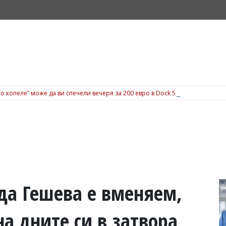
о копеле“ може да ви спечели вечеря за 200 евро в Dock 5, вижте подробн
да Гешева е вменяем,
а дните си в затвора