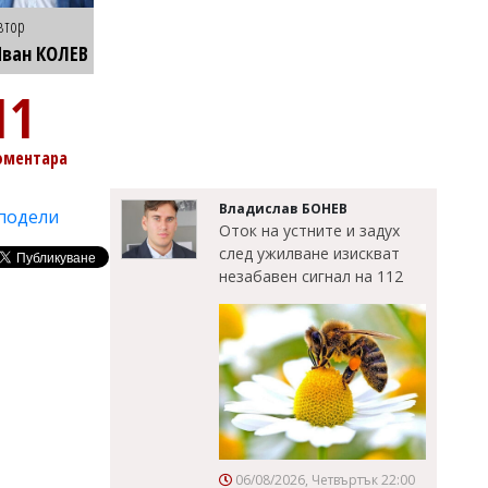
втор
ван КОЛЕВ
11
оментара
Владислав БОНЕВ
подели
Оток на устните и задух
след ужилване изискват
незабавен сигнал на 112
06/08/2026, Четвъртък 22:00