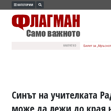
КАТЕГОРИИ
ПРОМО
ЗОНА
ИЗБОРИ
2026
ПРАКТИЧНО
НАКРАТКО
Билет за „Мръснот
КУЛТУРА
ЗДРАВЕ
ПОЛИТИКА
ОБЩИНИ
ОБЩЕСТВО
ЛАЙФСТАЙЛ
Синът на учителката Ра
ВОЙНАТА
може да лежи до края н
В