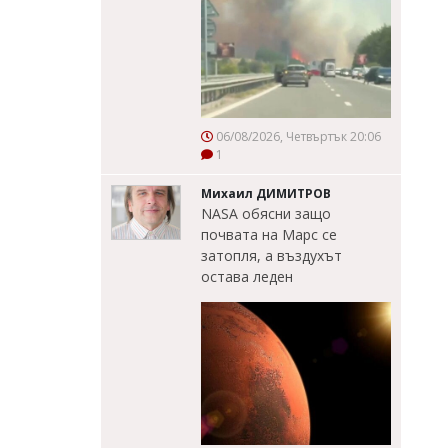
06/08/2026, Четвъртък 20:06
1
Михаил ДИМИТРОВ
NASA обясни защо
почвата на Марс се
затопля, а въздухът
остава леден