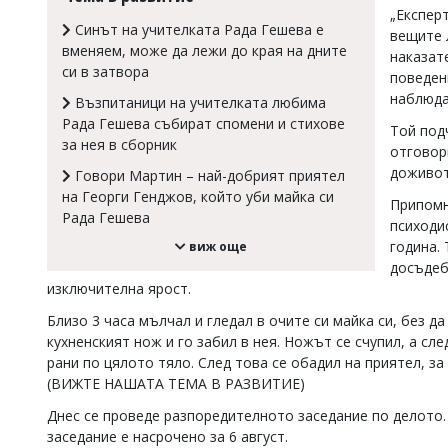
„Експер
Коментарите
Синът на учителката Рада Гешева е
вещите 
под
вменяем, може да лежи до края на дните
наказат
статиите
си в затвора
се
поведен
въвеждат
наблюда
Възпитаници на учителката любима
от
Рада Гешева събират спомени и стихове
читателите
Той под
за нея в сборник
и
отговорн
редакцията
доживот
Говори Мартин – най-добрият приятел
не
на Георги Генджов, който уби майка си
носи
Припомн
Рада Гешева
отговорност
психоди
за
година. 
виж още
тях!
досъдеб
Ако
изключителна ярост.
откриете
обиден
Близо 3 часа мълчал и гледал в очите си майка си, без д
за
кухненският нож и го забил в нея. Ножът се счупил, а сл
вас
рани по цялото тяло. След това се обадил на приятел, з
коментар,
моля
(ВИЖТЕ НАШАТА ТЕМА В РАЗВИТИЕ)
сигнализирайте
Днес се проведе разпоредителното заседание по делото
ни!
заседание е насрочено за 6 август.