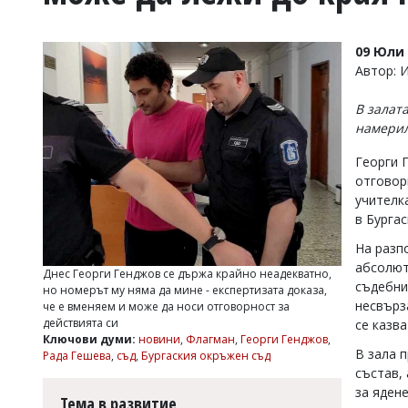
УКРАЙНА
СПОРТ
09 Юли 
РАЗСЛЕДВАНЕ
Автор: 
БИЗНЕС
В залата
ЮГ
намерил
Георги 
Управители:
отговор
Веселин
Василев,
учителк
email:
в Бурга
v.vasilev@flagman.bg
Катя
На разп
Касабова,
абсолют
Днес Георги Генджов се държа крайно неадекватно,
еmail:
k.kassabova@flagman.bg
съдебни
но номерът му няма да мине - експертизата доказа,
несвърза
че е вменяем и може да носи отговорност за
Главен
действията си
се казва
редактор:
Ключови думи:
новини
,
Флагман
,
Георги Генджов
,
Иван
В зала 
Рада Гешева
,
съд
,
Бургаския окръжен съд
Колев,
състав, 
email:
за ядене
office@flagman.bg
Тема в развитие