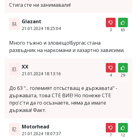
Стига сте ни занимавали!
Glazant
84.
21.01.2024 18:25:04
3
65
Много тъжно и зловещо!Бургас стана
развъдник на наркомани и хазартно зависими.
XX
83.
21.01.2024 18:13:16
4
29
До 63 "... големият отсъстващ е държавата" -
държавата, това СТЕ ВИЕ! Но понеже СТЕ
про'с'ти да го осъзнаете, няма да имате
държава! Факт.
Motorhead
82.
21.01.2024 18:07:37
7
12