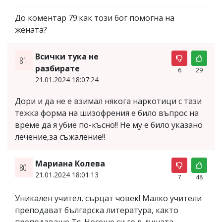
До коментар 79:как този бог помогна на
жената?
Всички тука не
81.
разбирате
6
29
21.01.2024 18:07:24
Дори и да не е взимал някога наркотици с тази
тежка форма на шизофрения е било въпрос на
време да я убие по-късно!! Не му е било указано
лечение,за съжаление!!
Мариана Колева
80.
21.01.2024 18:01:13
7
48
Уникален учител, сърцат човек! Малко учители
преподават българска литература, както
преподаваше Тя. Носеше си го в душата.