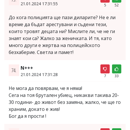
21.01.2024 17:31:55
5
52
До кога полицията ще пази диларите? Не е ли
време да бъдат арестувани и съдени тези,
които тровят децата ни? Мислите ли, че не ги
знаят кои са? Жалко за женичката. И тя, като
много други е жертва на полицейското
безхаберие. Светла и памет!
N+++
74.
21.01.2024 17:31:28
7
33
Не мога да повярвам, че я няма!
Сега на тоя брутален убиец, никакви такива 20-
30 години- до живот без замяна, жалко, че ще го
храним, докато е жив!
Бог да я прости !