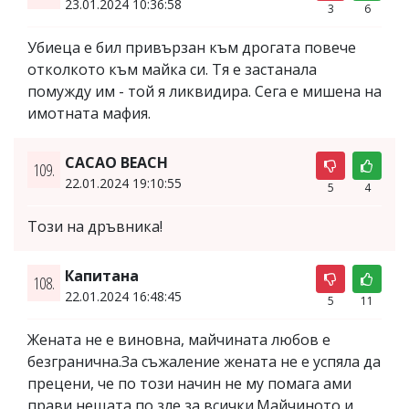
23.01.2024 10:36:58
3
6
Убиеца е бил привързан към дрогата повече
отколкото към майка си. Тя е застанала
помужду им - той я ликвидира. Сега е мишена на
имотната мафия.
CACAO BEACH
109.
22.01.2024 19:10:55
5
4
Този на дръвника!
Капитана
108.
22.01.2024 16:48:45
5
11
Жената не е виновна, майчината любов е
безгранична.За съжаление жената не е успяла да
прецени, че по този начин не му помага ами
прави нещата по зле за всички.Майчиното и