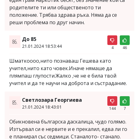
родителите ти или общественото ти
положение. Трябва здрава ръка. Няма да се
реши проблема по друг начин.
До 85
86.
21.01.2024 18:53:44
4
46
Шматкоооо,нито познаваш Гешева като
учител,нито като човек.Иначе нямаше да
плямпаш глупости.Жалко ,че не е била твой
учител и да те научи на доброта и състрадание.
Светлозара Георгиева
85.
21.01.2024 18:43:01
144
7
Обикновена българска даскалица, чудо голямо.
Изтървал си е нервите и е прекалил, едва ли го
е планирал със седмици. Станалото- станало.