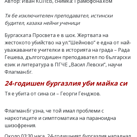
Автор: Иван КОЛЕВ, снимка: Грамофона.ком
Тя бе изключителен преподавател, истински
будител, казаха нейни ученици
Бургаската Просвета е в шок. Жертвата на
жестокото убийство на ул.“Шейново“ е една от най-
уважаваните учителки в историята на града – Рада
Гешева, дългогодишен преподавател по български
език и литература в ПГЧЕ „Васил Левски“, научи
Флагман.бг.
24-годишен бургазлия уби майка си
Тя е убита от сина си – Георги Генджов.
Флагман.бг узна, че той имал проблеми с
наркотиците и симптоматика на параноидна
шизофрения.
Около 03:30 часа, 24-годишният бургазлия нападнал