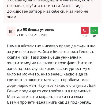
познавах, и убита от сина си. Ако не видя
доживотен затвор и за себе си, и за него не
знам
до 93 бивш ученик
100.
21.01.2024 21:24:08
10
48
Нямаш абсолютно никакво право да съдиш що
за учителка или майка е била госпожа Гешева,
скапан incel. Тази жена беше уникална и
жълтите медии не лъжат с този факт. Нито си
запознат със случая какво със сигурност му е
било на момчето, нито знаеш какво е да се
грижиш за някого с ментален проблем , или
дори наркоман. Научи се какво е статукво , Бай
Ганьо преди да го употребяваш в изречение.
Манталитетът и моралът ти хич ги няма
Вземи прочети една книга как да подкрепяш