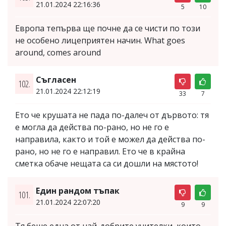
21.01.2024 22:16:36
5
10
Европа тепърва ще почне да се чисти по този
не особено лицеприятен начин. What goes
around, comes around
Съгласен
102.
21.01.2024 22:12:19
33
7
Ето че крушата не пада по-далеч от дървото: тя
е могла да действа по-рано, но не го е
направила, както и той е можел да действа по-
рано, но не го е направил. Ето че в крайна
сметка обаче нещата са си дошли на мястото!
Един рандом тъпак
101.
21.01.2024 22:07:20
9
9
Тя беше една от най-добрите учителки, които