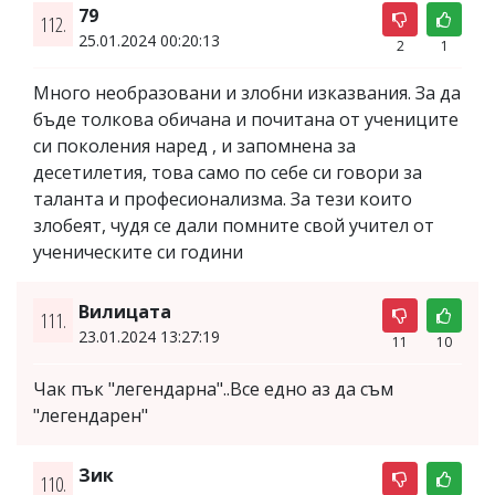
79
112.
25.01.2024 00:20:13
2
1
Много необразовани и злобни изказвания. За да
бъде толкова обичана и почитана от учениците
си поколения наред , и запомнена за
десетилетия, това само по себе си говори за
таланта и професионализма. За тези които
злобеят, чудя се дали помните свой учител от
ученическите си години
Вилицата
111.
23.01.2024 13:27:19
11
10
Чак пък "легендарна"..Все едно аз да съм
"легендарен"
Зик
110.