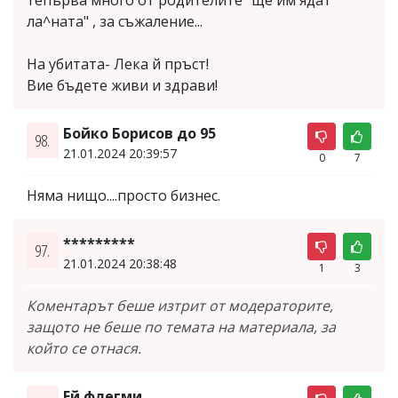
ла^ната" , за съжаление...
На убитата- Лека й пръст!
Вие бъдете живи и здрави!
Бойко Борисов до 95
98.
21.01.2024 20:39:57
0
7
Няма нищо....просто бизнес.
*********
97.
21.01.2024 20:38:48
1
3
Коментарът беше изтрит от модераторите,
защото не беше по темата на материала, за
който се отнася.
Ей флегми