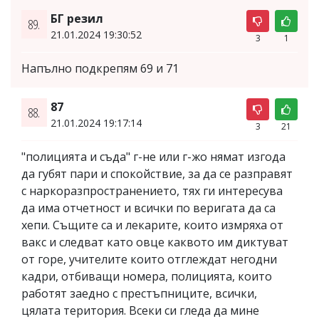
БГ резил
89.
21.01.2024 19:30:52
3
1
Напълно подкрепям 69 и 71
87
88.
21.01.2024 19:17:14
3
21
"полицията и съда" г-не или г-жо нямат изгода
да губят пари и спокойствие, за да се разправят
с наркоразпространението, тях ги интересува
да има отчетност и всички по веригата да са
хепи. Същите са и лекарите, които измряха от
вакс и следват като овце каквото им диктуват
от горе, учителите които отглеждат негодни
кадри, отбиващи номера, полицията, които
работят заедно с престъпниците, всички,
цялата територия. Всеки си гледа да мине