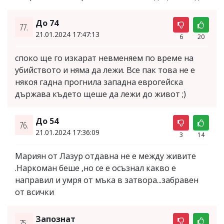
До 74
77.
21.01.2024 17:47:13
6
20
споко ще го изкарат невменяем по време на
убийството и няма да лежи. Все пак това не е
някоя гадна прогнила западна еврогейска
държава където щеше да лежи до живот ;)
До 54
76.
21.01.2024 17:36:09
3
14
Мариян от Лазур отдавна не е между живите
.Наркоман беше ,но се е осъзнал какво е
направил и умря от мъка в затвора...забравен
от всички
Запознат
75.