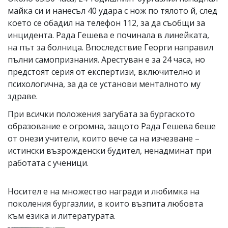
майка си и нанесъл 40 удара с нож по тялото й, след
което се обадил на телефон 112, за да съобщи за
инцидента. Рада Гешева е починала в линейката,
на път за болница. Впоследствие Георги направил
пълни самопризнания. Арестуван е за 24 часа, но
предстоят серия от експертизи, включително и
психологична, за да се установи менталното му
здраве.
При всички положения загубата за бургаското
образование е огромна, защото Рада Гешева беше
от онези учители, които вече са на изчезване –
истински възрожденски будител, ненадминат при
работата с ученици.
Носител е на множество награди и любимка на
поколения бургазлии, в които възпита любовта
към езика и литературата.