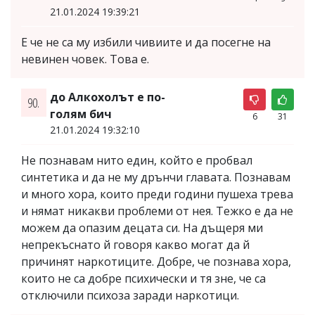
21.01.2024 19:39:21
Е че не са му избили чивиите и да посегне на
невинен човек. Това е.
до Алкохолът е по-
90.
голям бич
6
31
21.01.2024 19:32:10
Не познавам нито един, който е пробвал
синтетика и да не му дрънчи главата. Познавам
и много хора, които преди години пушеха трева
и нямат никакви проблеми от нея. Тежко е да не
можем да опазим децата си. На дъщеря ми
непрекъснато й говоря какво могат да й
причинят наркотиците. Добре, че познава хора,
които не са добре психически и тя зне, че са
отключили психоза заради наркотици.