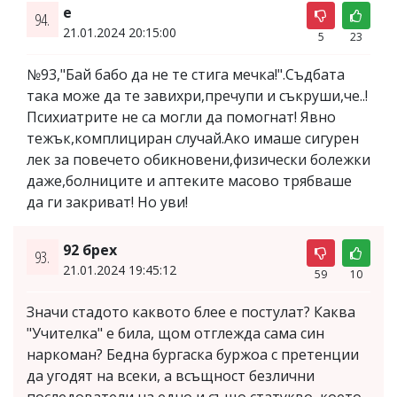
e
94.
21.01.2024 20:15:00
5
23
№93,"Бай бабо да не те стига мечка!".Съдбата
така може да те завихри,пречупи и съкруши,че..!
Психиатрите не са могли да помогнат! Явно
тежък,комплициран случай.Ако имаше сигурен
лек за повечето обикновени,физически болежки
даже,болниците и аптеките масово трябваше
да ги закриват! Но уви!
92 брех
93.
21.01.2024 19:45:12
59
10
Значи стадото каквото блее е постулат? Каква
"Учителка" е била, щом отглежда сама син
наркоман? Бедна бургаска буржоа с претенции
да угодят на всеки, а всъщност безлични
последователи на едно и също статукво, което