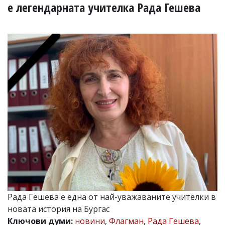
УКРАЙНА
е легендарната учителка Рада Гешева
СПОРТ
РАЗСЛЕДВАНЕ
БИЗНЕС
ЮГ
Управители:
Веселин
Василев,
email:
v.vasilev@flagman.bg
Катя
Касабова,
еmail:
k.kassabova@flagman.bg
Главен
редактор:
Иван
Рада Гешева е една от най-уважаваните учителки в
Колев,
новата история на Бургас
email:
office@flagman.bg
Ключови думи:
новини
,
Флагман
,
Рада Гешева
,