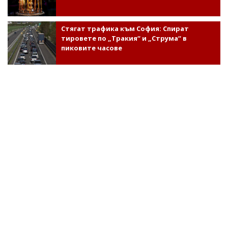
Стягат трафика към София: Спират
тировете по „Тракия“ и „Струма“ в
пиковите часове