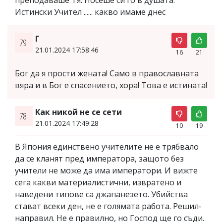
Истински Учител ...... какво имаме днес
Г
79.
21.01.2024 17:58:46
16
21
Бог да я прости жената! Само в православната
вяра и в Бог е спасението, хора! Това е истината!
Как никой не се сети
78.
21.01.2024 17:49:28
10
19
В Япония единствено учителите не е трябвало
да се кланят пред императора, защото без
учители не може да има императори. И вижте
сега какви материалистични, извратено и
наведени типове са джапанезето. Убийства
стават всеки ден, не е голямата работа. Решил-
направил. Не е правилно, но Господ ще го съди.