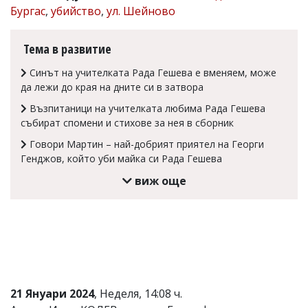
Бургас
,
убийство
,
ул. Шейново
Коментарите
под
статиите
Тема в развитие
се
въвеждат
Синът на учителката Рада Гешева е вменяем, може
от
да лежи до края на дните си в затвора
читателите
и
Възпитаници на учителката любима Рада Гешева
редакцията
събират спомени и стихове за нея в сборник
не
носи
Говори Мартин – най-добрият приятел на Георги
отговорност
Генджов, който уби майка си Рада Гешева
за
тях!
виж още
Ако
откриете
обиден
за
вас
коментар,
моля
сигнализирайте
ни!
21 Януари 2024
, Неделя, 14:08 ч.