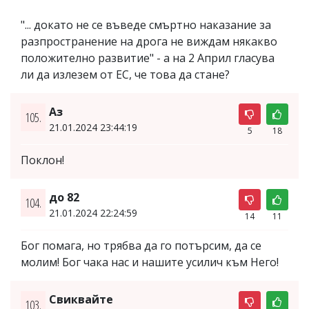
"... докато не се въведе смъртно наказание за
разпространение на дрога не виждам някакво
положително развитие" - а на 2 Април гласува
ли да излезем от ЕС, че това да стане?
Аз
105.
21.01.2024 23:44:19
5
18
Поклон!
до 82
104.
21.01.2024 22:24:59
14
11
Бог помага, но трябва да го потърсим, да се
молим! Бог чака нас и нашите усилич към Него!
Свиквайте
103.