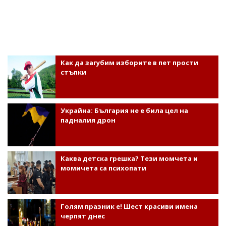
Как да загубим изборите в пет прости
стъпки
Украйна: България не е била цел на
падналия дрон
Каква детска грешка? Тези момчета и
момичета са психопати
Голям празник е! Шест красиви имена
черпят днес