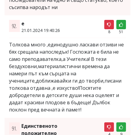
съсипва народът ни
e
92.
21.01.2024 19:40:26
8
51
Толкова много ,единодушно ласкави отзиви не
бях срещала напоследък! Госпожата е била не
само преподавателка,а Учителка! В тези
бездуховни,материалистични времена да
намери път към сърцата на
учениците,доближавайки ги до творби,писани
толкова отдавна ,е изкуство!Посятите
добродетели в детските души нека оцелеят и
дадат красиви плодове в бъдеще! Дълбок
поклон пред вечната ѝ памет!
Единственото
91.
положително
4
9