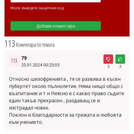
Моля, въведете защитния код
113
Коментара по темата
79
113.
25.01.2024 00:25:03
3
2
Относно шизофренията , тя се развива в късен
пубертет около пълнолетие. Няма нищо общо с
възпитание и т н Неясно е с какво право съдите
един такъв прекрасен , раздаващ се и
изстрадал човек.
Поклон и благодарности за грижата и любовта
към учението.