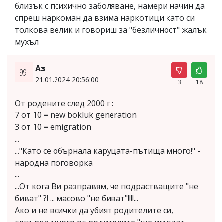
близък с психично заболяване, намери начин да
спреш наркоман да взима наркотици като си
толкова велик и говориш за "безличност" жалък
мухъл
Аз
99.
21.01.2024 20:56:00
3
18
От родените след 2000 г :
7 от 10 = new bokluk generation
3 от 10 = emigration
...
..."Като се обърнала каруцата-пътища много!" -
народна поговорка
...
...От кога Ви разправям, че подрастващите "не
биват" ?! ... масово "не биват"!!!!...
Ако и не всички да убият родителите си,
тепърва много от родителите "ще им ядат