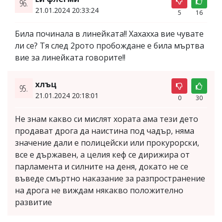
96.
21.01.2024 20:33:24
5
16
Била починала в линейката!! Хахахха вие чувате
ли се? Тя след 2рото пробождане е била мъртва
вие за линейката говорите!!
хлъц
95.
21.01.2024 20:18:01
0
30
Не знам какво си мислят хората ама тези дето
продават дрога да наистина под чадър, няма
значение дали е полицейски или прокурорски,
все е държавен, а целия кеф се дирижира от
парламента и силните на деня, докато не се
въведе смъртно наказание за разпространение
на дрога не виждам някакво положително
развитие