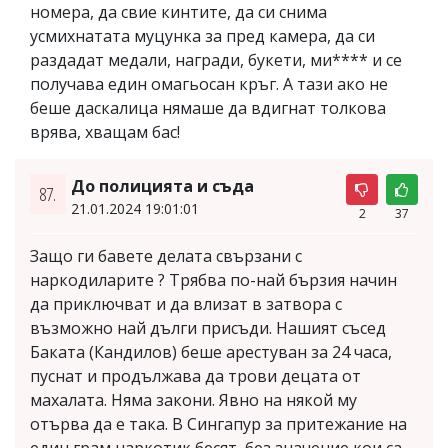
номера, да свие кинтите, да си снима
усмихнатата муцунка за пред камера, да си
раздадат медали, награди, букети, ми**** и се
получава един омагьосан кръг. А тази ако не
беше даскалица нямаше да вдигнат толкова
врява, хващам бас!
До полицията и съда
87.
21.01.2024 19:01:01
2
37
Защо ги бавете делата свързани с
наркодиларите ? Трябва по-най бързия начин
да приключват и да влизат в затвора с
възможно най дълги присъди. Нашият съсед
Баката (Кандилов) беше арестуван за 24 часа,
пуснат и продължава да трови децата от
махалата. Няма закони. Явно на някой му
отърва да е така. В Сингапур за притежание на
един грам наркотик бесят, без значение кои са