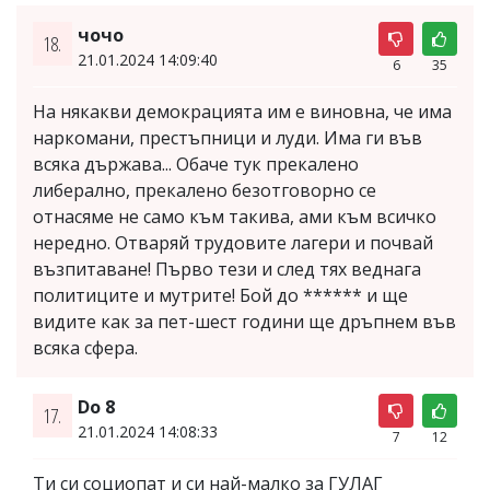
чочо
18.
21.01.2024 14:09:40
6
35
На някакви демокрацията им е виновна, че има
наркомани, престъпници и луди. Има ги във
всяка държава... Обаче тук прекалено
либерално, прекалено безотговорно се
отнасяме не само към такива, ами към всичко
нередно. Отваряй трудовите лагери и почвай
възпитаване! Първо тези и след тях веднага
политиците и мутрите! Бой до ****** и ще
видите как за пет-шест години ще дръпнем във
всяка сфера.
Do 8
17.
21.01.2024 14:08:33
7
12
Ти си социопат и си най-малко за ГУЛАГ