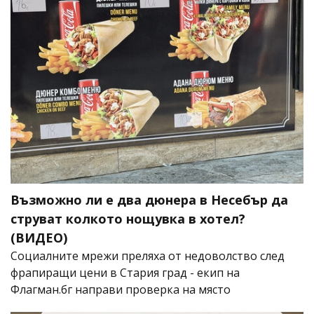
Възможно ли е два дюнера в Несебър да
струват колкото нощувка в хотел?
(ВИДЕО)
Социалните мрежи преляха от недоволство след
фрапиращи цени в Стария град - екип на
Флагман.бг направи проверка на място