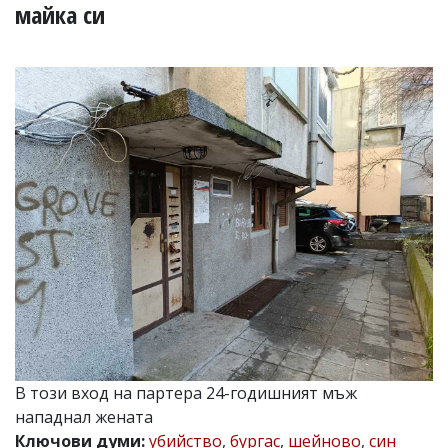
УКРАЙНА
майка си
СПОРТ
РАЗСЛЕДВАНЕ
БИЗНЕС
ЮГ
Управители:
Веселин
Василев,
email:
v.vasilev@flagman.bg
Катя
Касабова,
еmail:
k.kassabova@flagman.bg
Главен
редактор:
Иван
В този вход на партера 24-годишният мъж
Колев,
нападнал жената
email:
office@flagman.bg
Ключови думи:
убийство
,
бургас
,
шейново
,
син