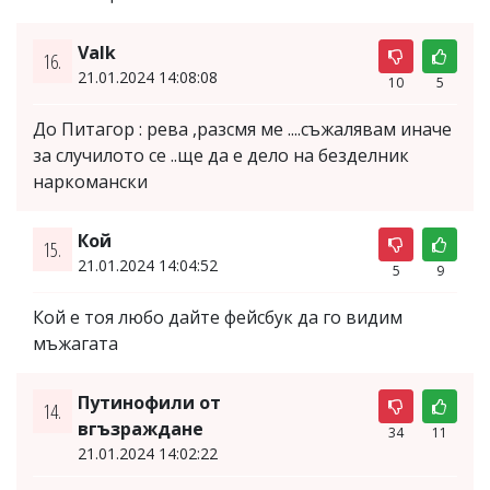
Valk
16.
21.01.2024 14:08:08
10
5
До Питагор : рева ,разсмя ме ....съжалявам иначе
за случилото се ..ще да е дело на безделник
наркомански
Кой
15.
21.01.2024 14:04:52
5
9
Кой е тоя любо дайте фейсбук да го видим
мъжагата
Путинофили от
14.
вгъзраждане
34
11
21.01.2024 14:02:22