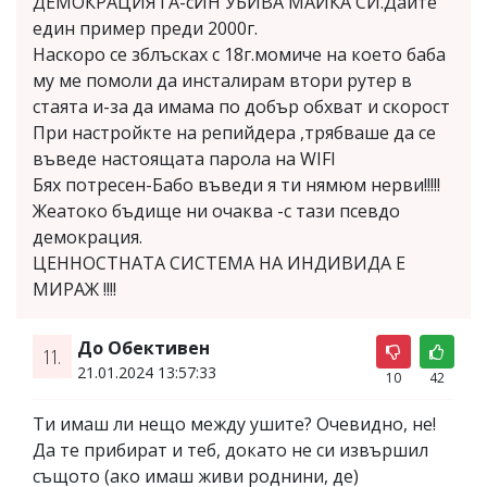
ДЕМОКРАЦИЯТА-сИН УБИВА МАЙКА СИ.Дайте
един пример преди 2000г.
Наскоро се зблъсках с 18г.момиче на което баба
му ме помоли да инсталирам втори рутер в
стаята и-за да имама по добър обхват и скорост
При настройкте на репийдера ,трябваше да се
въведе настоящата парола на WIFI
Бях потресен-Бабо въведи я ти нямюм нерви!!!!!
Жеатоко бъдище ни очаква -с тази псевдо
демокрация.
ЦЕННОСТНАТА СИСТЕМА НА ИНДИВИДА Е
МИРАЖ !!!!
До Обективен
11.
21.01.2024 13:57:33
10
42
Ти имаш ли нещо между ушите? Очевидно, не!
Да те прибират и теб, докато не си извършил
същото (ако имаш живи роднини, де)