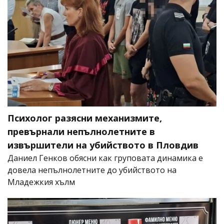
Психолог разясни механизмите,
превърнали непълнолетните в
извършители на убийството в Пловдив
Даниел Генков обясни как груповата динамика е
довела непълнолетните до убийството на
Младежкия хълм