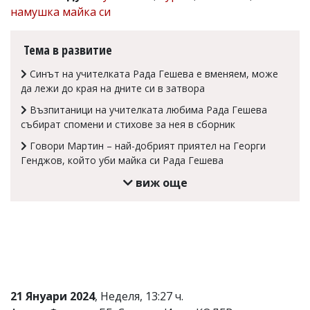
намушка майка си
Коментарите
под
статиите
Тема в развитие
се
въвеждат
Синът на учителката Рада Гешева е вменяем, може
от
да лежи до края на дните си в затвора
читателите
и
Възпитаници на учителката любима Рада Гешева
редакцията
събират спомени и стихове за нея в сборник
не
носи
Говори Мартин – най-добрият приятел на Георги
отговорност
Генджов, който уби майка си Рада Гешева
за
тях!
виж още
Ако
откриете
обиден
за
вас
коментар,
моля
сигнализирайте
ни!
21 Януари 2024
, Неделя, 13:27 ч.