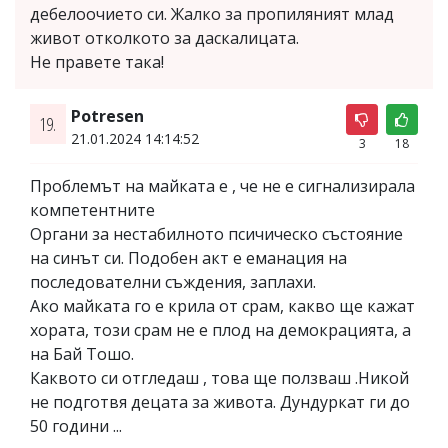
дебелоочието си. Жалко за пропиляният млад
живот отколкото за даскалицата.
Не правете така!
Potresen
19.
21.01.2024 14:14:52
3
18
Проблемът на майката е , че не е сигнализирала
компетентните
Органи за нестабилното псичическо състояние
на синът си. Подобен акт е еманация на
последователни съждения, заплахи.
Ако майката го е крила от срам, какво ще кажат
хората, този срам не е плод на демокрацията, а
на Бай Тошо.
Каквото си отгледаш , това ще ползваш .Никой
не подготвя децата за живота. Дундуркат ги до
50 години ...