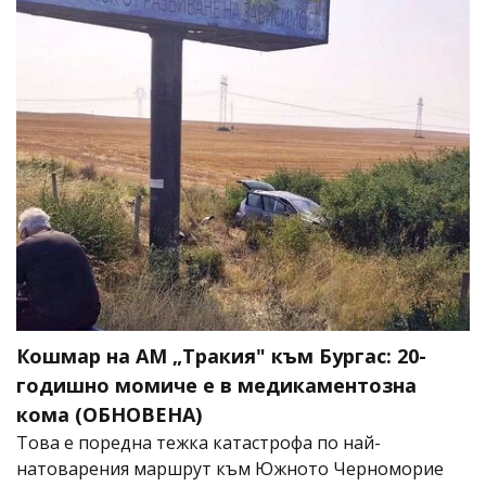
Кошмар на АМ „Тракия" към Бургас: 20-
годишно момиче е в медикаментозна
кома (ОБНОВЕНА)
Това е поредна тежка катастрофа по най-
натоварения маршрут към Южното Черноморие