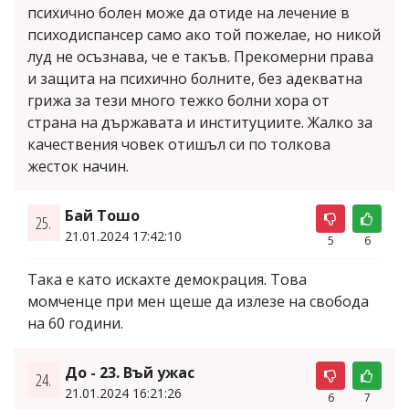
психично болен може да отиде на лечение в
психодиспансер само ако той пожелае, но никой
луд не осъзнава, че е такъв. Прекомерни права
и защита на психично болните, без адекватна
грижа за тези много тежко болни хора от
страна на държавата и институциите. Жалко за
качествения човек отишъл си по толкова
жесток начин.
Бай Тошо
25.
21.01.2024 17:42:10
5
6
Така е като искахте демокрация. Това
момченце при мен щеше да излезе на свобода
на 60 години.
До - 23. Въй ужас
24.
21.01.2024 16:21:26
6
7