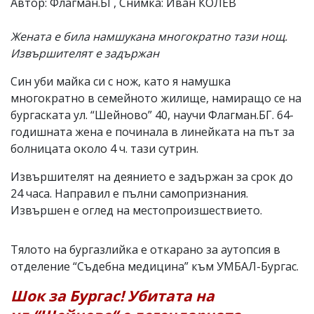
Автор: Флагман.БГ, Снимка: Иван КОЛЕВ
Жената е била намшукана многократно тази нощ.
Извършителят е задържан
Син уби майка си с нож, като я намушка
многократно в семейното жилище, намиращо се на
бургаската ул. “Шейново” 40, научи Флагман.БГ. 64-
годишната жена е починала в линейката на път за
болницата около 4 ч. тази сутрин.
Извършителят на деянието е задържан за срок до
24 часа. Направил е пълни самопризнания.
Извършен е оглед на местопроизшествието.
Тялото на бургазлийка е откарано за аутопсия в
отделение “Съдебна медицина” към УМБАЛ-Бургас.
Шок за Бургас! Убитата на