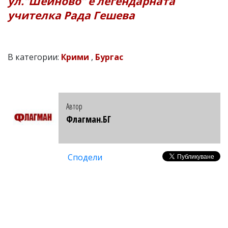
ул.“Шейново“ е легендарната
учителка Рада Гешева
В категории:
Крими
,
Бургас
Автор
Флагман.БГ
Сподели