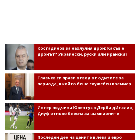
Костадинов за нахлулия дрон: Какъв е
дронът? Украински, руски или ирански?
Главчев си прави отвод от одитите за
периода, в който беше служебен премиер
Интер подчини Ювентус в Дерби дИталия,
Диуф отново блесна за шампионите
Последен ден на цените в лева и евро