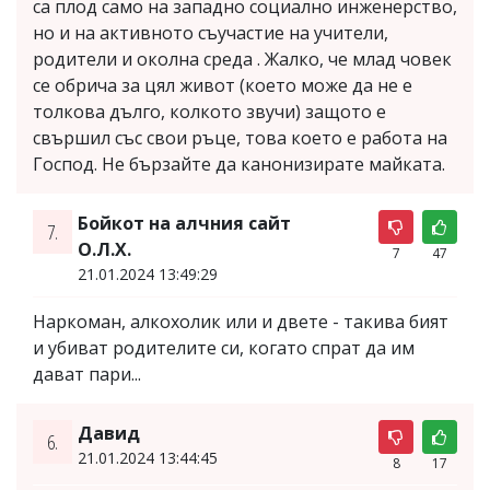
са плод само на западно социално инженерство,
но и на активното съучастие на учители,
родители и околна среда . Жалко, че млад човек
се обрича за цял живот (което може да не е
толкова дълго, колкото звучи) защото е
свършил със свои ръце, това което е работа на
Господ. Не бързайте да канонизирате майката.
Бойкот на алчния сайт
7.
О.Л.Х.
7
47
21.01.2024 13:49:29
Наркоман, алкохолик или и двете - такива бият
и убиват родителите си, когато спрат да им
дават пари...
Давид
6.
21.01.2024 13:44:45
8
17