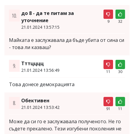
до 8 - да те питам за
10.
уточнение
9
32
21.01.2024 13:57:15
Майката е заслужавала да бъде убита от сина си
- това ли казваш?
Тттцццц
9.
21.01.2024 13:56:49
11
30
Това донесе демокрацията
Обективен
8.
21.01.2024 13:53:42
91
11
Може да си го е заслужавала полученото. Не го
съдете прекалено. Тези изгубени поколения не