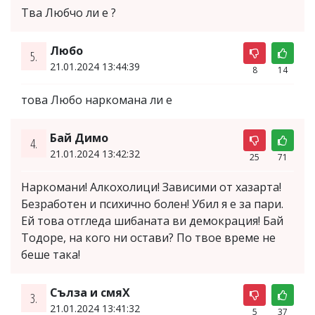
Тва Любчо ли е ?
Любо
5.
21.01.2024 13:44:39
8
14
това Любо наркомана ли е
Бай Димо
4.
21.01.2024 13:42:32
25
71
Наркомани! Алкохолици! Зависими от хазарта!
Безработен и психично болен! Убил я е за пари.
Ей това отгледа шибаната ви демокрация! Бай
Тодоре, на кого ни остави? По твое време не
беше така!
Сълза и смяХ
3.
21.01.2024 13:41:32
5
37