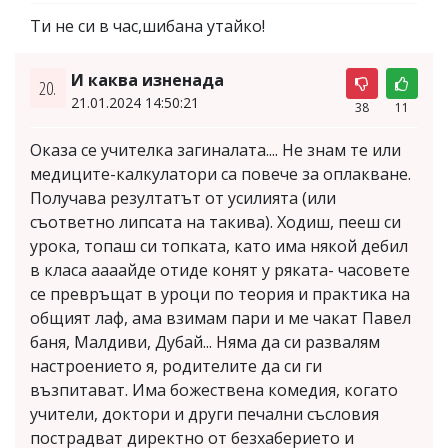
Ти не си в час,шибана утайко!
И каква изненада
20.
21.01.2024 14:50:21
38
11
Оказа се учителка загиналата.... Не знам те или
медиците-калкулатори са повече за оплакване.
Получава резултатът от усилията (или
съответно липсата на такива). Ходиш, пееш си
урока, топаш си топката, като има някой дебил
в класа аааайде отиде конят у ряката- часовете
се превръщат в уроци по теория и практика на
общият лаф, ама взимам пари и ме чакат Павел
баня, Малдиви, Дубай... Няма да си развалям
настроението я, родителите да си ги
възпитават. Има божествена комедия, когато
учители, доктори и други печални съсловия
пострадват директно от безхаберието и