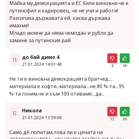
Майка му,демокрацията и ЕС били виновни че е
путинофил и кадировец, че не учи и работи!
Разсипаха държавата ей, каква държава
имахме!
Младо момче да няма чемодан и рубли да
замине за путинския рай.
до бай димо 4
13.
21.01.2024 14:01:48
6
36
Не ти е виновна демокрацията братчед.....
материала е кофти...материала....не 80 %-та....95
%-та гоним,че и към 100 отиваме....да...
Никола
12.
21.01.2024 13:59:08
15
36
Само дА попитам,това ли е цената на