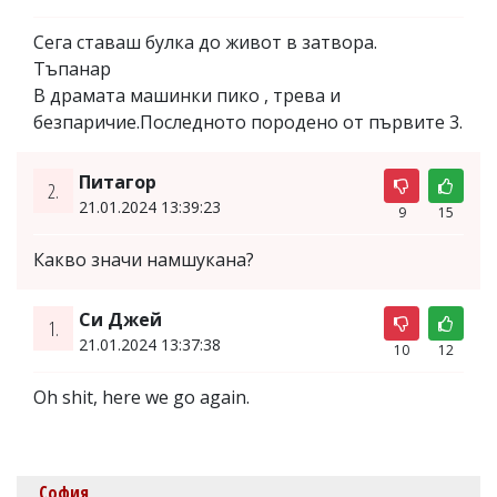
Сега ставаш булка до живот в затвора.
Тъпанар
В драмата машинки пико , трева и
безпаричие.Последното породено от първите 3.
Питагор
2.
21.01.2024 13:39:23
9
15
Какво значи намшукана?
Си Джей
1.
21.01.2024 13:37:38
10
12
Oh shit, here we go again.
София