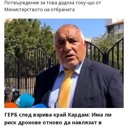
Потвърждение за това дадоха току-що от
Министерството на отбраната
ГЕРБ след взрива край Кардам: Има ли
риск дронове отново да навлязат в