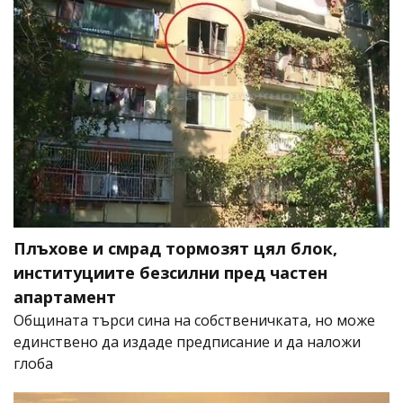
Плъхове и смрад тормозят цял блок,
институциите безсилни пред частен
апартамент
Общината търси сина на собственичката, но може
единствено да издаде предписание и да наложи
глоба