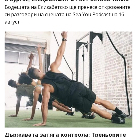
Водещата на Елизабетско ще пренесе откровените
си разговори на сцената на Sea You Podcast на 16
август
Държавата затяга контрола: Треньорите