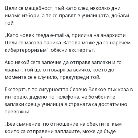
Цели се мащабност, тъй като след няколко дни
имаме избори, а те се правят в училищата, добави
той.
„Като човек гледа e-mail-а, прилича на анархисти.
Цели се масова паника. Затова може да го наречем
кибертероризъм“, обясни експертът.
Ако някой сега започне да отправя заплахи и го
хванат, той ще отговаря за всичко, което до
момента се е случило, предупреди той.
Експертът по сигурността Славчо Велков пък каза в
интервю, дадено по телефона, че бомбените
заплахи срещу училища в страната са достатъчно
тревожни.
„Без съмнение, по отношение на обектите, към
които са отправени заплахите, може да бъде