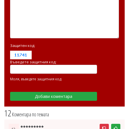
Защитен код:
Въведете защитния код:
Моля, въведете защитния код
12
Коментара по темата
*********