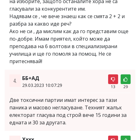
на изборите, защото останалите хора не са
гласували за конкурентите им.
Надявам се , че вече знаеш как се смята 2 + 2 и
разбра за какво иде реч?
Ако не си , да мислим как да го представим още
по-добре. Имам приятел, който може да
преподава на 6 волтови в специализирани
училища и ще го помоля за помощ. Не се
притеснявай!
ББ+АД
4.
29.03.2023 10:07:29
13
29
Две токсични партии имат интерес за тази
паника и масово негласуване. Техният жалък
електорат гласува под строй вече 15 години за
едната и 30 за другата.
Xxxx