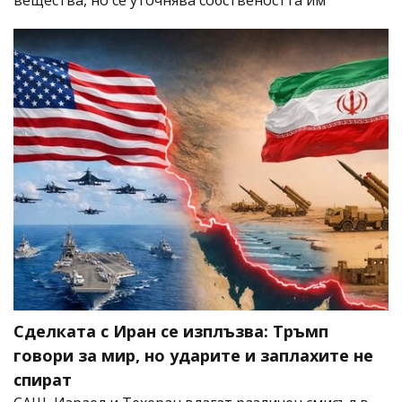
вещества, но се уточнява собствеността им
Сделката с Иран се изплъзва: Тръмп
говори за мир, но ударите и заплахите не
спират