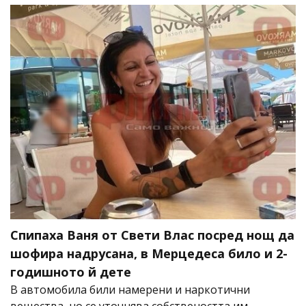
Спипаха Ваня от Свети Влас посред нощ да
шофира надрусана, в Мерцедеса било и 2-
годишното й дете
В автомобила били намерени и наркотични