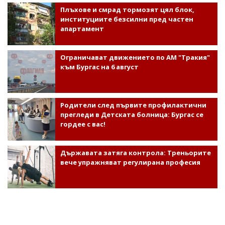
Плъхове и смрад тормозят цял блок,
институциите безсилни пред частен
апартамент
Ограничават движението по АМ "Тракия"
към Бургас на 6 август
Родители след първите профилактични
прегледи в Детската болница: Бургас се
гордее с вас!
Държавата затяга контрола: Треньорите
вече упражняват регулирана професия