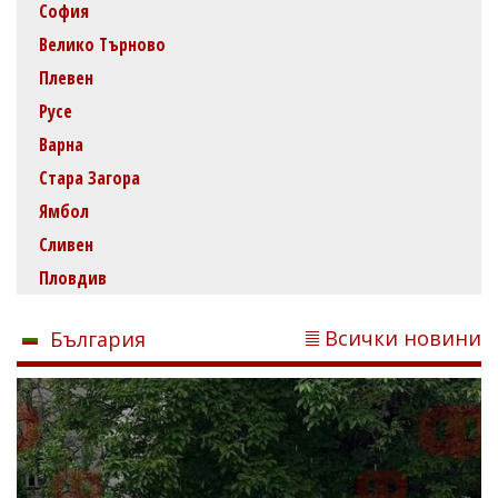
София
Велико Търново
Плевен
Русе
Варна
Стара Загора
Ямбол
Сливен
Пловдив
Всички новини
България