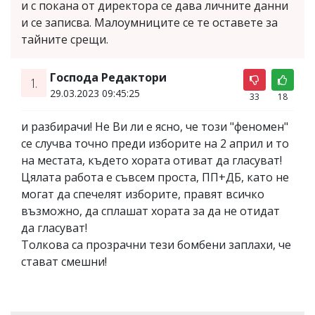
и с покана от директора се дава личните данни
и се записва. Малоумниците се те оставете за
тайните срещи.
Господа Редактори
1.
29.03.2023 09:45:25
33
18
и разбирачи! Не Ви ли е ясно, че този "феномен"
се случва точно преди изборите на 2 април и то
на местата, където хората отиват да гласуват!
Цялата работа е съвсем проста, ПП+ДБ, като не
могат да спечелят изборите, правят всичко
възможно, да сплашат хората за да не отидат
да гласуват!
Толкова са прозрачни тези бомбени заплахи, че
стават смешни!