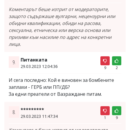
Коментарът беше изтрит от модераторите,
защото съдържаше вулгарни, нецензурни или
обидни квалификации, обиди на расова,
сексуална, етническа или верска основа или
призиви към насилие по адрес на конкретни
лица.
Питанката
9.
29.03.2023 12:04:36
9
2
И сега последно: Кой е виновен за бомбените
заплахи - ГЕРБ или ПП/ДБ?
За едни преатели от Вазраждане питам.
*********
8.
29.03.2023 11:47:34
1
9
Коментарът беше изтрит от модераторите,