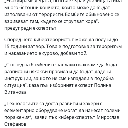
„Евакуираме децата, но къде? Край училищата има
много бетонни кошчета, които може да бъдат
използвани от терористи. Бомбите обикновено се
взривяват там, където се струпват хора“,
предупреди експертът.
Според него кибертерористът може да получи до
15 години затвор. Това е подготовка за тероризъм
и наказанието е сурово, добави той.
„С оглед на бомбените заплахи очакваме да бъдат
разписани някакви правила и да бъдат дадени
инструкции, защото не сме изпадали в подобна
ситуация”, каза пък изборният експерт Полина
Витанова.
„Технологиите са доста развити и хакери с
елементарно оборудване могат да нанесат големи
поражения”, заяви пък киберекспертът Мирослав
Стефанов.