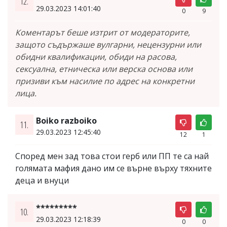
12.
29.03.2023 14:01:40
0
9
Коментарът беше изтрит от модераторите,
защото съдържаше вулгарни, нецензурни или
обидни квалификации, обиди на расова,
сексуална, етническа или верска основа или
призиви към насилие по адрес на конкретни
лица.
Boiko razboiko
11.
29.03.2023 12:45:40
12
1
Според мен зад това стои герб или ПП те са най
голямата мафия дано им се върне върху тяхните
деца и внуци
*********
10.
29.03.2023 12:18:39
0
0