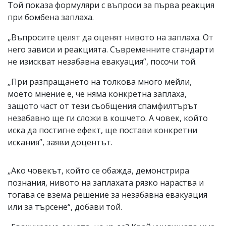
Той показа формуляри с въпроси за първа реакция
при бомбена заплаха.
„Въпросите целят да оценят нивото на заплаха. От
него зависи и реакцията. Съвременните стандарти
не изискват незабавна евакуация”, посочи той.
„При разпращането на толкова много мейли,
моето мнение е, че няма конкретна заплаха,
защото част от тези съобщения спамфилтърът
незабавно ще ги сложи в кошчето. А човек, който
иска да постигне ефект, ще постави конкретни
искания”, заяви доцентът.
„Ако човекът, който се обажда, демонстрира
познания, нивото на заплахата рязко нараства и
тогава се взема решение за незабавна евакуация
или за търсене“, добави той.