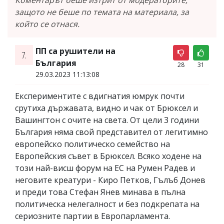
защото не беше по темата на материала, за
който се отнася.
ПП са рушители на
7.
България
28
31
29.03.2023 11:13:08
Експериментите с вдигнатия юмрук почти
срутиха държавата, видно и чак от Брюксел и
Вашингтон с очите на света. От цели 3 години
България няма свой представител от легитимно
европейско политическо семейство на
Европейския съвет в Брюксел. Всяко ходене на
този най-висш форум на ЕС на Румен Радев и
неговите креатури - Киро Петков, Гълъб Донев
и преди това Стефан Янев минава в пълна
политическа нелегалност и без подкрепата на
сериозните партии в Европарламента.