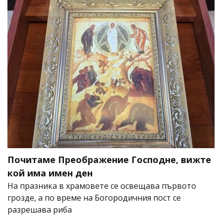
Почитаме Преображение Господне, вижте
кой има имен ден
На празника в храмовете се освещава първото
грозде, а по време на Богородичния пост се
разрешава риба