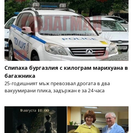
Спипаха бургазлия с килограм марихуана в
багажника
25-годишният мъж превозвал дрогата в два
вакуумирани плика, задържан е за 24 часа