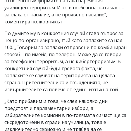
отнесено към формите на така наречения
училищен тероризъм. И то в по-безопасната част –
заплаха от насилие, а не проявено насилие“,
коментира полковникът.
По думите му в конкретния случай става въпрос за
нещо по-организирано, тъй като заплахите са над
100. „Говорим за заплахи отправени по комбиниран
способ – по имейл, по телефон. Може да се говори
за телефонен тероризъм, а не кибертероризъм. В
конкретния случай буди тревога факта, че
заплахите се случват на територията на цялата
страна. Притеснителни са и твърденията, че
извършителите са повече от един“, изтъкна той.
„Като прибавим и това, че след няколко дни
предстоят и парламентарни избори, а
избирателните комисии в по-голямата си част ще са
съсредоточени в сгради на училища, това е
изключително сериозно и не трябва да се