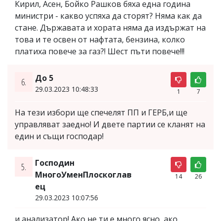
Кирил, Асен, Бойко Рашков бяха една година
министри - какво успяха да сторят? Няма как да
стане. Държавата и хората няма да издържат на
това и те освен от нафтата, бензина, колко
платиха повече за газ?! Шест пъти повече!!!
До 5
6.
29.03.2023 10:48:33
1
7
На тези избори ще спечелят ПП и ГЕРБ,и ще
управляват заедно! И двете партии се кланят на
един и същи господар!
Господин
5.
МногоУменПлоскоглав
14
26
ец
29.03.2023 10:07:56
и анализатор! Ако не ти е много ясно, ако