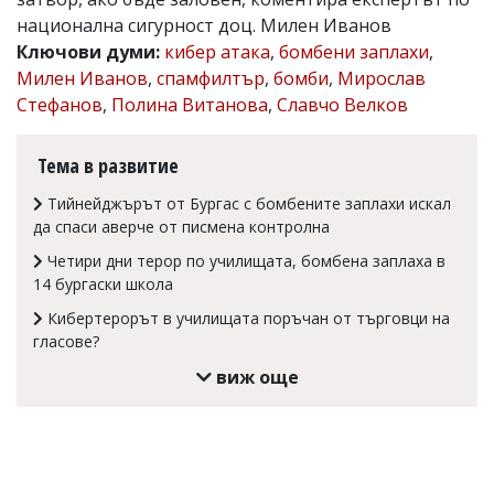
национална сигурност доц. Милен Иванов
Коментарите
под
Ключови думи:
кибер атака
,
бомбени заплахи
,
статиите
Милен Иванов
,
спамфилтър
,
бомби
,
Мирослав
се
Стефанов
,
Полина Витанова
,
Славчо Велков
въвеждат
от
читателите
Тема в развитие
и
редакцията
Тийнейджърът от Бургас с бомбените заплахи искал
не
носи
да спаси аверче от писмена контролна
отговорност
Четири дни терор по училищата, бомбена заплаха в
за
тях!
14 бургаски школа
Ако
Кибертерорът в училищата поръчан от търговци на
откриете
гласове?
обиден
за
виж още
вас
коментар,
моля
сигнализирайте
ни!