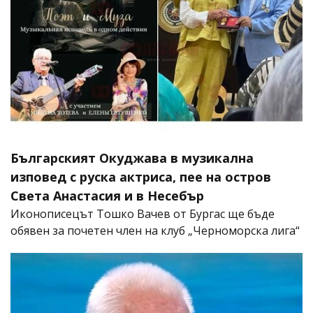
Българският Окуджава в музикална
изповед с руска актриса, пее на остров
Света Анастасия и в Несебър
Иконописецът Тошко Вачев от Бургас ще бъде
обявен за почетен член на клуб „Черноморска лига“