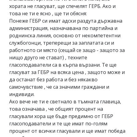
хората не гласуват, ще спечелят ГЕРБ. Ако и
това не ти е ясно , ще ти обясня:
Понеже ГЕБР си имат адски раздута държавна
администрация, назначавана по партийна и
роднинска линия, основно от некомпетентни
службогонци, треперещи за заплатата си и
работното си място (сещай се защо - защото за
нищо друго не стават) , техните
гласоподаватели са в кърпа вързани. Те ще
гласуват за ГЕБР на всяка цена , защото може и
да останат без работа и без някакво
самочувствие , че са значими граждани и
индивиди.
Ако вече не ти е светнало в тъмната главица,
това означава , че общият процент на
гласували хора ще бъде предимно от ГЕБР
гласоподаватели и те ще имат по-голям
процент от всички гласували и ще имат победа