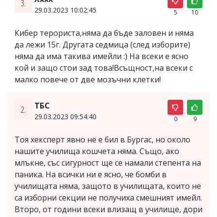
3.
29.03.2023 10:02:45
5
10
Кибер терориста,няма да бъде заловен и няма
да лежи 15г. Другата седмица (след изборите)
няма да има такива имейли :) На всеки е ясно
кой и защо стои зад това!Всъщност,на всеки с
малко повече от две мозъчни клетки!
ТБС
2.
29.03.2023 09:54:40
0
9
Тоя хексперт явно не е бил в Бургас, но около
нашите училища кошчета няма. Също, ако
млъкне, със сигурност ще се намали степента на
паника. На всички ни е ясно, че бомби в
училищата няма, защото в училищата, които не
са изборни секции не получиха смешният имейл.
Второ, от години всеки влизащ в училище, дори