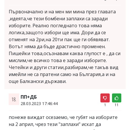
Първоначално и на мен ми мина през главата
,идеята,че тези бомбени заплахи са заради
изборите. Реално погледнато това няма
логика,защото избори ще има. Дори да се
отменят на 2ри,на 20ти пак ще ги обявяват.
Вотът няма да бъде драстично променен.
Пишейки това,осъзнавам каква глупост е , да си
мислим,че всичко това е заради изборите.
Четейки и други статии,разбирам,че такъв вид
имейли не са пратени само на България,а и на
още Балкански държави.
ПП+ДБ
18.
28.03.2023 17:46:44
1
11
понеже виждат осезаемо, че губят на изборите
на 2 април, чрез тези "заплахи" искат да