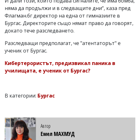
И дали този, който подава сигналите, че има бомба,
няма да продължи и в следващите дни“, каза пред
Флагман.бг директор на една от гимназиите в
Бургас. Директорите също нямат право да говорят,
докато тече разследването.
Разследващи предполагат, че "атентаторът" е
ученик от Бургас.
Кибертерористът, предизвикал паника в
училищата, е ученик от Бургас?
В категории:
Бургас
Автор
Емел МАХМУД