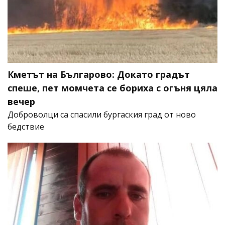
Кметът на Българово: Докато градът
спеше, пет момчета се бориха с огъня цяла
вечер
Доброволци са спасили бургаския град от ново
бедствие