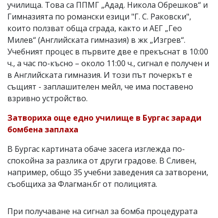
училища. Това са ППМГ „Адад. Никола Обрешков“ и
Гимназията по романски езици "Г. С. Раковски",
които ползват обща сграда, както и АЕГ „Гео
Милев“ (Английската гимназия) в жк „Изгрев“.
Учебният процес в първите две е прекъснат в 10:00
ч., а час по-късно – около 11:00 ч., сигнал е получен и
в Английската гимназия. И този път почеркът е
същият - заплашителен мейл, че има поставено
взривно устройство.
Затвориха още едно училище в Бургас заради
бомбена заплаха
В Бургас картината обаче засега изглежда по-
спокойна за разлика от други градове. В Сливен,
например, общо 35 учебни заведения са затворени,
съобщиха за Флагман.бг от полицията.
При получаване на сигнал за бомба процедурата