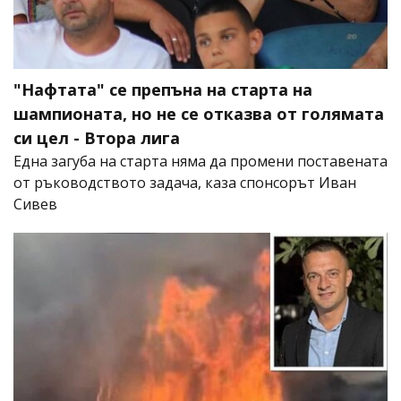
"Нафтата" се препъна на старта на
шампионата, но не се отказва от голямата
си цел - Втора лига
Една загуба на старта няма да промени поставената
от ръководството задача, каза спонсорът Иван
Сивев