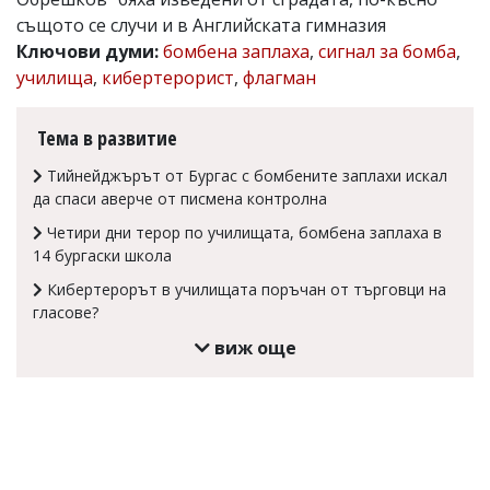
същото се случи и в Английската гимназия
Коментарите
под
Ключови думи:
бомбена заплаха
,
сигнал за бомба
,
статиите
училища
,
кибертерорист
,
флагман
се
въвеждат
от
Тема в развитие
читателите
и
Тийнейджърът от Бургас с бомбените заплахи искал
редакцията
да спаси аверче от писмена контролна
не
носи
Четири дни терор по училищата, бомбена заплаха в
отговорност
14 бургаски школа
за
тях!
Кибертерорът в училищата поръчан от търговци на
Ако
гласове?
откриете
обиден
виж още
за
вас
коментар,
моля
сигнализирайте
ни!