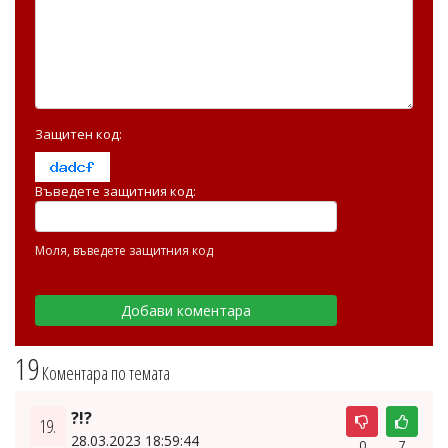
Защитен код:
Въведете защитния код:
Моля, въведете защитния код
19
Коментара по темата
?!?
19.
28.03.2023 18:59:44
0
7