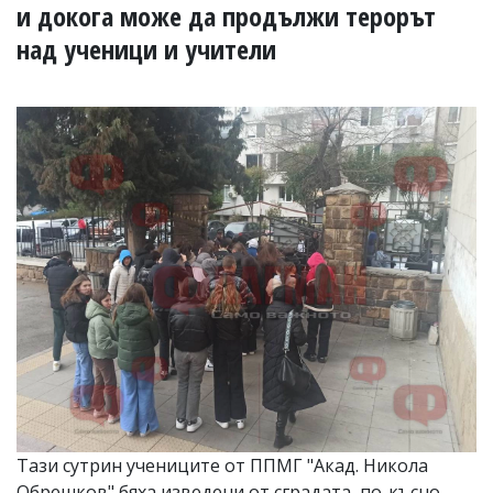
УКРАЙНА
и докога може да продължи терорът
СПОРТ
над ученици и учители
РАЗСЛЕДВАНЕ
БИЗНЕС
ЮГ
Управители:
Веселин
Василев,
email:
v.vasilev@flagman.bg
Катя
Касабова,
еmail:
k.kassabova@flagman.bg
Главен
редактор:
Иван
Колев,
email:
Тази сутрин учениците от ППМГ "Акад. Никола
office@flagman.bg
Обрешков" бяха изведени от сградата, по-късно