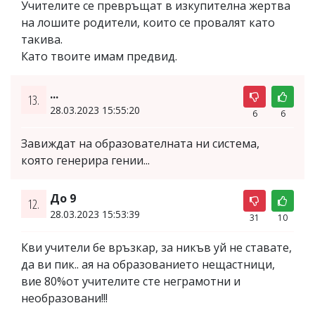
Учителите се превръщат в изкупителна жертва
на лошите родители, които се провалят като
такива.
Като твоите имам предвид.
...
13.
28.03.2023 15:55:20
6
6
Завиждат на образователната ни система,
която генерира гении...
До 9
12.
28.03.2023 15:53:39
31
10
Кви учители бе връзкар, за никъв уй не ставате,
да ви пик.. ая на образованието нещастници,
вие 80%от учителите сте неграмотни и
необразовани!!!