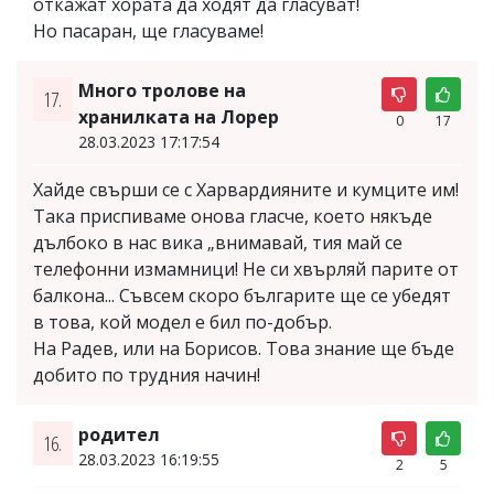
откажат хората да ходят да гласуват!
Но пасаран, ще гласуваме!
Много тролове на
17.
хранилката на Лорер
0
17
28.03.2023 17:17:54
Хайде свърши се с Харвардияните и кумците им!
Така приспиваме онова гласче, което някъде
дълбоко в нас вика „внимавай, тия май се
телефонни измамници! Не си хвърляй парите от
балкона... Съвсем скоро българите ще се убедят
в това, кой модел е бил по-добър.
На Радев, или на Борисов. Това знание ще бъде
добито по трудния начин!
родител
16.
28.03.2023 16:19:55
2
5