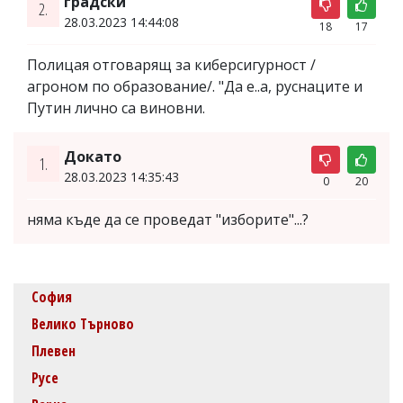
градски
2.
28.03.2023 14:44:08
18
17
Полицая отговарящ за киберсигурност /
агроном по образование/. "Да е..а, руснаците и
Путин лично са виновни.
Докато
1.
28.03.2023 14:35:43
0
20
няма къде да се проведат "изборите"...?
София
Велико Търново
Плевен
Русе