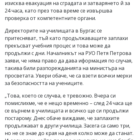
изисква евакуация на сградата и затварянето й за
24 часа, като през това време се извършва
проверка от компетентните органи.
Директорите на училищата в Бургас се
притесняват, тъй като продължаващите заплахи
прекъсват учебния процес и това може да
продължи с дни. Началникът на РУО Петя Петрова
заяви, че няма право да дава иформация по случая,
такива били разпорежданията на министъра на
просветата. Увери обаче, че са взети всички мерки
за безопасността на учениците.
„Това, което се случва, е тревожно. Вчера си
помислихме, че е нещо временно – след 24 часа ще
се върнем в училищата и всичко ще си продължи
постарому. Днес обаче виждаме, че заплахите
продължават в други училища. Засега са само три,
но не се знае до края на деня колко може да станат.