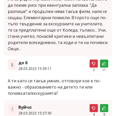
да поеме риск при евентуална заплаха. "Да
разпише" и продължи няма такъв филм, нали се
сещаш. Елементарни помисли. Второто още по-
тъпо твърдение за екскурзиите на учителите,
те са предплатени още от Коледа, тъпако... Учи,
стани учител, понасяй критики и невъзпитани
родители всекидневно, та ходи и ти на почивки.
Овце...
до 6
8.
28.03.2023 15:39:11
2
11
А ти като си такъв умник, отговори кое е по-
важно - образованието на детето ти или
почивката/екскурзията?
Вуйчо
7.
28.03.2023 15:37:30
4
9