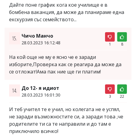
Дайте поне график кога кое училище е в
бомбена ваканция, да може да планираме една
екскурзия със семейството...
Чичо Манчо
15.
28.03.2023 16:12:48
1
8
На кой още не му е ясно че е заради
изборите,Проверка как се реагира да може да
се отложат!Ама пак ние ще ги платим!
До 12- я идиот
14.
28.03.2023 16:01:30
3
22
И теб учител те е учил, но колегата не е успял,
не заради възможностите си, а заради това ,че
родителите ти са те направили и до там е
приключило всичко!