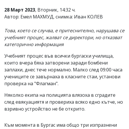
28 Март 2023
, Вторник, 14:32 ч.
Автор: Емел МАХМУД, снимка: Иван КОЛЕВ
Това, което се случва, е притеснително, нарушава се
учебният процес, жалват се директори, но отказват
категорично информация
Учебният процес във всички бургаски училища,
които вчера бяха затворени заради бомбени
заплахи, днес тече нормално. Малко след 09:00 часа
учениците се завърнаха в класните стаи, установи
проверка на "Флагман".
Няколко екипа на полицията влязоха в сградите
след евякуациятя и провериха всяко едно кътче, но
взривно устройство не бе открито.
Към момента в Бургас има общо три изпразнени