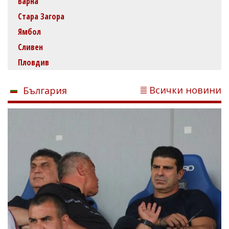
Варна
Стара Загора
Ямбол
Сливен
Пловдив
Всички новини
България