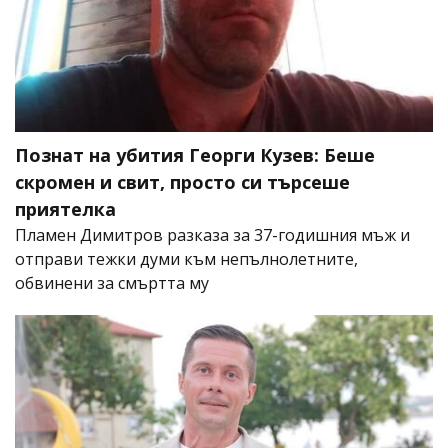
Познат на убития Георги Кузев: Беше
скромен и свит, просто си търсеше
приятелка
Пламен Димитров разказа за 37-годишния мъж и
отправи тежки думи към непълнолетните,
обвинени за смъртта му