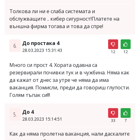
Толкова ли ни е слаба системата и
обслужващите .. кибер сигурност!Платете на
външна фирма тогава и това да спре!
До простака 4
6.
28.03.2023 15:31:43
12
12
Много си прост 4. Хората одавна са
резервирали почивки тук и в чужбина. Няма как
да кажат от днес за утре че няма да има
ваканция. Помисли, преди да говориш глупости.
Голям тъпак си!!!
До 4
5.
28.03.2023 15:14:51
33
7
Как да няма пролетна ваканция, нали даскалите