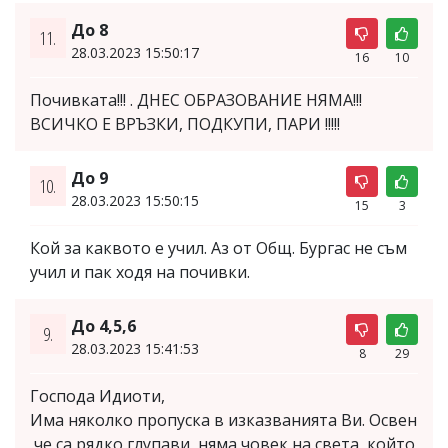
До 8
11.
28.03.2023 15:50:17
16
10
Почивката!!! . ДНЕС ОБРАЗОВАНИЕ НЯМА!!!
ВСИЧКО Е ВРЪЗКИ, ПОДКУПИ, ПАРИ !!!!!
До 9
10.
28.03.2023 15:50:15
15
3
Кой за каквото е учил. Аз от Общ. Бургас не съм
учил и пак ходя на почивки.
До 4,5,6
9.
28.03.2023 15:41:53
8
29
Господа Идиоти,
Има няколко пропуска в изказванията Ви. Освен
,че са рядко глупави, няма човек на света, който