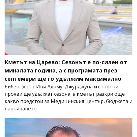
Кметът на Царево: Сезонът е по-силен от
миналата година, а с програмата през
септември ще го удължим максимално
Рибен фест с Иви Адаму, Джурджуна и спортни
прояви ще удължат сезона, а кметът разкри още
какво предстои за Медицинския център, бюджета и
паркирането