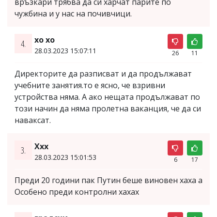
връзкари трябва да си харчат парите по
чужбина и у нас на почивчици.
хо хо
4.
28.03.2023 15:07:11
26
11
Директорите да разписват и да продължават
учебните занятия.то е ясно, че взривни
устройства няма. А ако нещата продължават по
този начин да няма пролетна ваканция, че да си
наваксат.
Ххх
3.
28.03.2023 15:01:53
6
17
Преди 20 години пак Путин беше виновен хаха а
Особено преди контролни хахах