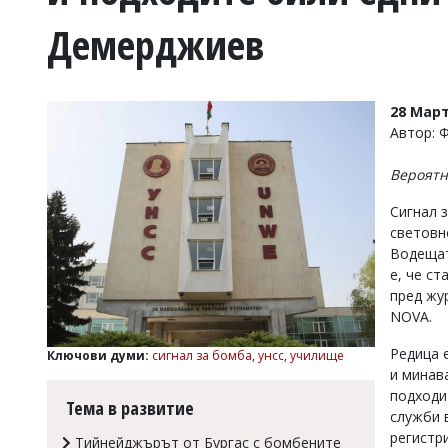
УКРАЙНА
Демерджиев
СПОРТ
РАЗСЛЕДВАНЕ
БИЗНЕС
28 Март
ЮГ
Автор: 
Вероятн
Управители:
Веселин
Сигнал 
Василев,
световн
email:
Водещат
v.vasilev@flagman.bg
Катя
е, че ст
Касабова,
пред жу
еmail:
k.kassabova@flagman.bg
NOVA.
Главен
Редица 
Ключови думи:
сигнал за бомба
,
унсс
,
училище
редактор:
и минава
Иван
подходи
Колев,
Тема в развитие
email:
служби 
office@flagman.bg
регистр
Тийнейджърът от Бургас с бомбените