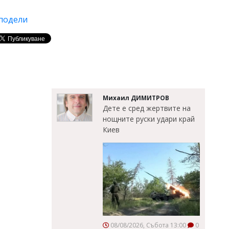
подели
Михаил ДИМИТРОВ
Дете е сред жертвите на
нощните руски удари край
Киев
08/08/2026, Събота 13:00
0