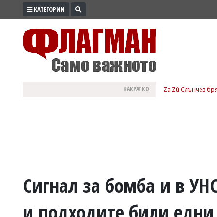
КАТЕГОРИИ
ПРОМО
ЗОНА
ИЗБОРИ
2026
ПРАКТИЧНО
НАКРАТКО
Za Zú Слънчев бря
КУЛТУРА
ЗДРАВЕ
ПОЛИТИКА
ОБЩИНИ
ОБЩЕСТВО
ЛАЙФСТАЙЛ
Сигнал за бомба и в УН
ВОЙНАТА
и подходите били едни
В