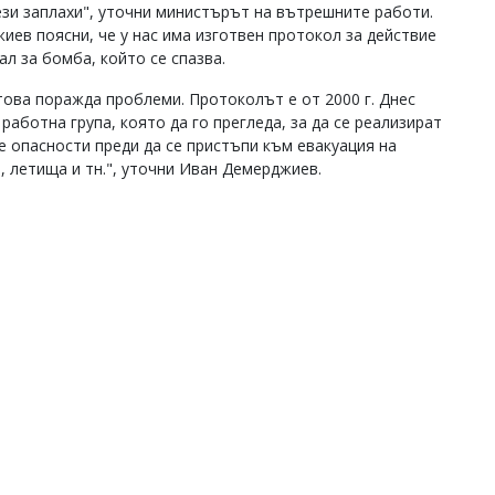
ези заплахи", уточни министърът на вътрешните работи.
иев поясни, че у нас има изготвен протокол за действие
ал за бомба, който се спазва.
това поражда проблеми. Протоколът е от 2000 г. Днес
работна група, която да го прегледа, за да се реализират
е опасности преди да се пристъпи към евакуация на
, летища и тн.", уточни Иван Демерджиев.