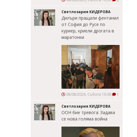
Светлозария КИДЕРОВА
Дилъри пращали фентанил
от София до Русе по
куриер, криели дрогата в
маратонки
08/08/2026, Събота 10:00
1
Светлозария КИДЕРОВА
ООН бие тревога: Задава
се нова голяма война