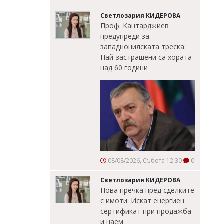
Светлозария КИДЕРОВА
Проф. Кантарджиев
предупреди за
западнонилската треска:
Най-застрашени са хората
над 60 години
08/08/2026, Събота 12:30
0
Светлозария КИДЕРОВА
Нова пречка пред сделките
с имоти: Искат енергиен
сертификат при продажба
и наем