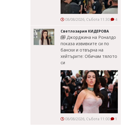
08/08/2026, Събота 11:30
4
Светлозария КИДЕРОВА
Джорджина на Роналдо
показа извивките си по
бански и отвърна на
хейтърите: Обичам тялото
си
08/08/2026, Събота 11:00
1