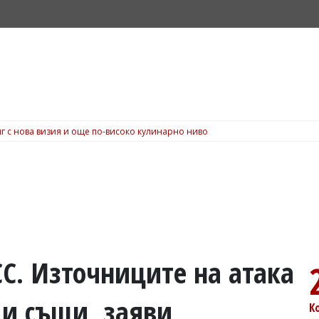
г с нова визия и още по-високо кулинарно ниво
СС. Източниците на атака
 и същи, заяви
К