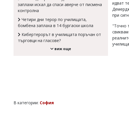
идват т
заплахи искал да спаси аверче от писмена
Коментарите
Демердж
контролна
под
при сигн
статиите
Четири дни терор по училищата,
се
бомбена заплаха в 14 бургаски школа
"Точно 
въвеждат
свиквам 
от
Кибертерорът в училищата поръчан от
читателите
реалнит
търговци на гласове?
и
училища
редакцията
виж още
не
носи
отговорност
за
тях!
Ако
откриете
обиден
за
вас
В категории:
София
коментар,
моля
сигнализирайте
ни!