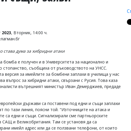
С
 2023
, Вторник, 14:00 ч.
Флагман.бг
о става дума за хибридни атаки
за бомба е получен и в Университета за национално и
о стопанство, съобщиха от ръководството на УНСС.
а версия за имейлите за бомбени заплахи в училища у нас
ава въпрос за хибридни атаки, свързани с Русия. Това каза
рналисти вътрешният министър Иван Демерджиев, предаде
европейски държави са поставени под едни и същи заплахи
т по тази линия, поясни той. "Източниците на атака и
те са едни и същи. Сигнализирали сме партньорските
в САЩ и Великобритания. Там се установя да са
ирани имейл адрес или да се ползвани телефони, от които