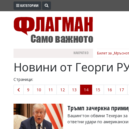
КАТЕГОРИИ
ПРОМО
ЗОНА
ИЗБОРИ
2026
ПРАКТИЧНО
НАКРАТКО
Билет за „Мръснот
КУЛТУРА
Новини от Георги Р
ЗДРАВЕ
ПОЛИТИКА
Страници:
ОБЩИНИ
9
10
11
12
13
14
15
16
17
ОБЩЕСТВО
ЛАЙФСТАЙЛ
Тръмп зачеркна примир
ВОЙНАТА
Вашингтон обвини Техеран за 
ответни удари по американски
В