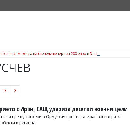
о копеле“ може да ви спечели вечеря за 200 евро в Dock 5, вижте подробн
УСЧЕВ
18
ието с Иран, САЩ удариха десетки военни цели
атаки срещу танкери в Ормузкия проток, а Иран заговори за
 обекти в региона