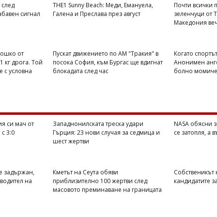
 след
THE1 Sunny Beach: Меди, Емануела,
Почти всички п
абавен сигнал
Галена и Преслава през август
зеленчуци от 
Македония веч
Тошко от
Пускат движението по АМ "Тракия" в
Когато спортът
1 кг дрога. Той
посока София, към Бургас ще вдигнат
Анонимен анге
е с условна
блокадата след час
болно момиче 
я си мач от
Западнонилската треска удари
NASA обясни з
с 3:0
Гърция: 23 нови случая за седмица и
се затопля, а 
шест жертви
е задържан,
Кметът на Сеута обяви
Собственикът н
оводител на
приблизително 100 жертви след
кандидатите з
масовото преминаване на границата