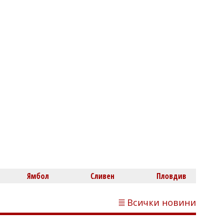
Михаил ДИМИТРОВ
Пускат движението по АМ "Тракия" в
посока София, към Бургас ще вдигнат
блокадата след час
Ямбол
Сливен
Пловдив
Всички новини