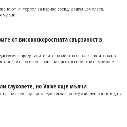
рвана от Интерпол за взрива срещу Вадим Ермолаев,
я му син
зите от високоскоростната свързаност в
дискусия с представителите на местната власт, която ясно
можностите за използване на високоскоростните мрежи е
али слуховете, но Valve още мълчи
свързва с нов шутър за един играч, но официален анонс и дата