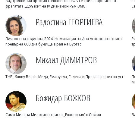
Зад фалшивия профил С.Иванов във ФБ се крие старшина от
Г
фрегатата „Дръзки” на IV дивизион към ВМС
Е
Радостина ГЕОРГИЕВА
Личност на годината 2024: Номинация за Ина Агафонова, която
Р
превърна 600 дка бунище в рая на Бургас
т
Михаил ДИМИТРОВ
THE1 Sunny Beach: Меди, Емануела, Галена и Преслава през август
П
М
Божидар БОЖКОВ
Само Милена Милотинова иска „Евровизия“ в София
З