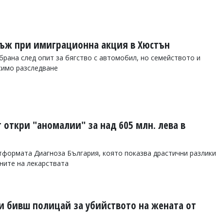
 мъж при имиграционна акция в Хюстън
рана след опит за бягство с автомобил, но семейството и
симо разследване
 откри "аномалии" за над 605 млн. лева в
тформата Диагноза България, която показва драстични разлики
ените на лекарствата
и бивш полицай за убийството на жената от