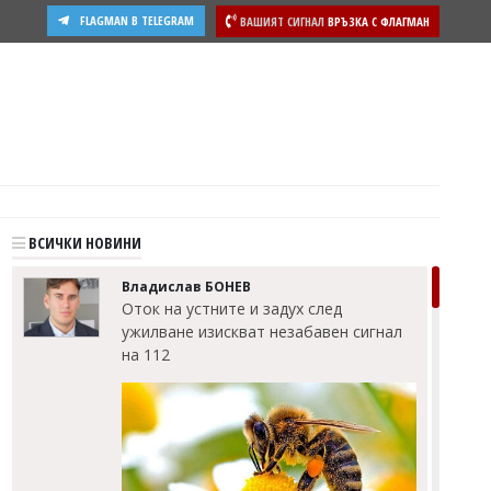
FLAGMAN В TELEGRAM
ВАШИЯТ СИГНАЛ
ВРЪЗКА С ФЛАГМАН
ости
ВСИЧКИ НОВИНИ
Владислав БОНЕВ
Оток на устните и задух след
ужилване изискват незабавен сигнал
на 112