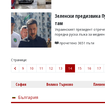
Зеленски предизвика Пу
там
Украинският президент отрече
поредна руска лъжа за медиен
прочетено 3651 пъти
Страници:
9
10
11
12
13
14
15
16
17
София
Велико Търново
Плевен
България