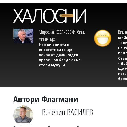
Мирослав СЕВЛИЕВСКИ, бивш
Виц н
Майк
министър:
- Сл
Назначенията в
на т
енергетиката ще
при 
покажат дали Радев
безп
прави нов бардак със
- До
стари муцуни
ще о
него
безп
Автори Флагмани
Веселин ВАСИЛЕВ