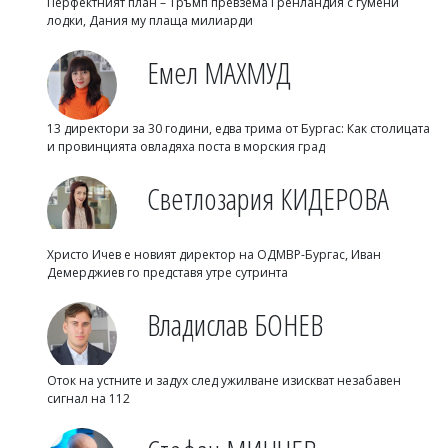
Перфектният план – Тръмп превзема Гренландия с гумени
лодки, Дания му плаща милиарди
Емел МАХМУД
13 директори за 30 години, едва трима от Бургас: Как столицата
и провинцията овладяха поста в морския град
Светлозария КИДЕРОВА
Христо Ичев е новият директор на ОДМВР-Бургас, Иван
Демерджиев го представя утре сутринта
Владислав БОНЕВ
Оток на устните и задух след ужилване изискват незабавен
сигнал на 112