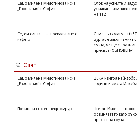
Само Милена Милотинова иска
Оток на устните и задух
„Евровизия“ в София
ужилване изискват нез
на 112
Седем сигнала за прекаляване с
Само във Флагман.бг! 
кафето
Бургас е закопчаният с 
смята, че ще се размин
присъда (ОБНОВЕНА)
Свят
Само Милена Милотинова иска
ЦСКА изигра най-добри
„Евровизия“ в София
години и смаза Макаби 
Почина известен неврохирург
Цветан Мирчев отново 
обвиняват го като рък
престъпна група