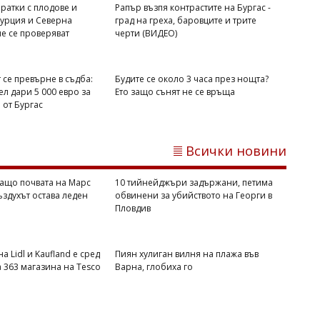
ратки с плодове и
Рапър възпя контрастите на Бургас -
Михаил ДИМИТРОВ
Турция и Северна
град на греха, баровците и трите
е се проверяват
черти (ВИДЕО)
NASA обясни защо почвата на Марс
се затопля, а въздухът остава леден
 се превърне в съдба:
Будите се около 3 часа през нощта?
л дари 5 000 евро за
Ето защо сънят не се връща
от Бургас
Всички новини
ащо почвата на Марс
10 тийнейджъри задържани, петима
въздухът остава леден
обвинени за убийството на Георги в
Пловдив
Михаил ДИМИТРОВ
10 тийнейджъри задържани, петима
а Lidl и Kaufland е сред
Пиян хулиган вилня на плажа във
обвинени за убийството на Георги в
а 363 магазина на Tesco
Варна, глобиха го
Пловдив