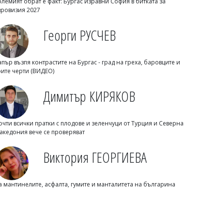
олемият обрат е факт: Бургас изравни София в битката за
вровизия 2027
Георги РУСЧЕВ
Димитър КИРЯКОВ
Будите се около 3 часа през нощта?
Ето защо сънят не се връща
апър възпя контрастите на Бургас - град на греха, баровците и
рите черти (ВИДЕО)
Димитър КИРЯКОВ
очти всички пратки с плодове и зеленчуци от Турция и Северна
акедония вече се проверяват
Виктория ГЕОРГИЕВА
Димитър КИРЯКОВ
Розов таратор за 6,50 евро разбуни
а мантинелите, асфалта, гумите и манталитета на българина
Слънчев бряг