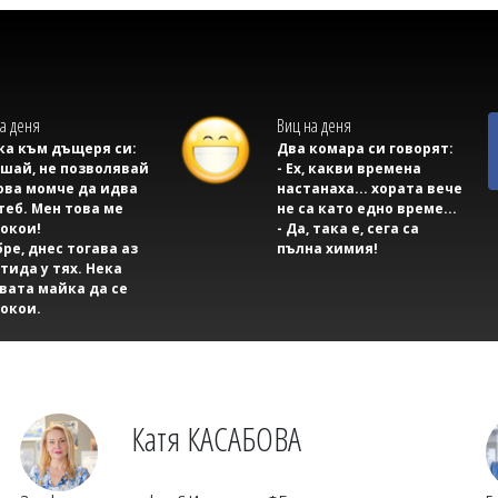
а деня
Виц на деня
а към дъщеря си:
Два комара си говорят:
ушай, не позволявай
- Ех, какви времена
ова момче да идва
настанаха... хората вече
теб. Мен това ме
не са като едно време...
окои!
- Да, така е, сега са
бре, днес тогава аз
пълна химия!
тида у тях. Нека
вата майка да се
окои.
Катя КАСАБОВА