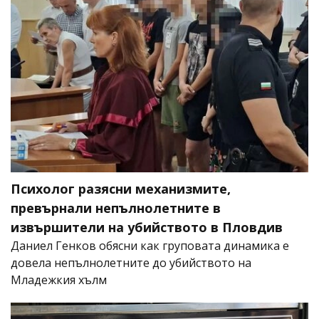
Психолог разясни механизмите,
превърнали непълнолетните в
извършители на убийството в Пловдив
Даниел Генков обясни как груповата динамика е
довела непълнолетните до убийството на
Младежкия хълм