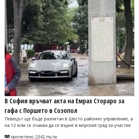
В София връчват акта на Емрах Стораро за
гафа с Поршето в Созопол
Певецът ще бъде разпитан в Шесто районно управление, а
на 12 юли се очаква да се върне в морския град за участие
прочетено 2342 пъти