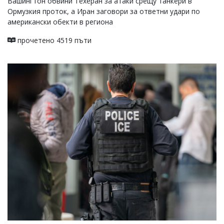
Вашингтон обвини Техеран за атаки срещу танкери в
Ормузкия проток, а Иран заговори за ответни удари по
американски обекти в региона
прочетено 4519 пъти