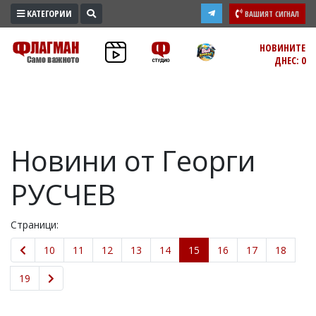
КАТЕГОРИИ
ВАШИЯТ СИГНАЛ
ПРОМО
НОВИНИТЕ
ДНЕС: 0
ЗОНА
ИЗБОРИ
2026
ПРАКТИЧНО
Новини от Георги
КУЛТУРА
ЗДРАВЕ
РУСЧЕВ
ПОЛИТИКА
ОБЩИНИ
Страници:
ОБЩЕСТВО
10
11
12
13
14
15
16
17
18
ЛАЙФСТАЙЛ
ВОЙНАТА
19
В