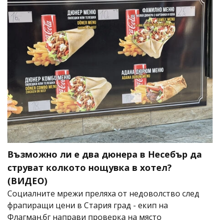
Възможно ли е два дюнера в Несебър да
струват колкото нощувка в хотел?
(ВИДЕО)
Социалните мрежи преляха от недоволство след
фрапиращи цени в Стария град - екип на
Флагман.бг направи проверка на място