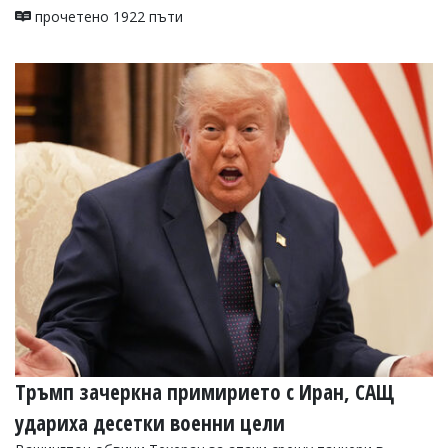
прочетено 1922 пъти
Коментарите
под
статиите
се
въвеждат
от
читателите
и
редакцията
не
носи
отговорност
за
тях!
Ако
откриете
обиден
за
вас
коментар,
моля
Тръмп зачеркна примирието с Иран, САЩ
сигнализирайте
удариха десетки военни цели
ни!