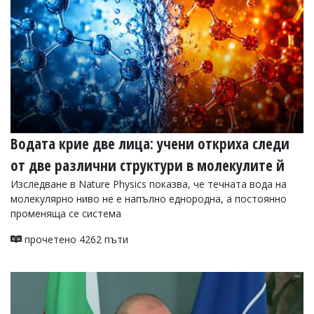
Водата крие две лица: учени откриха следи
от две различни структури в молекулите й
Изследване в Nature Physics показва, че течната вода на
молекулярно ниво не е напълно еднородна, а постоянно
променяща се система
прочетено 4262 пъти