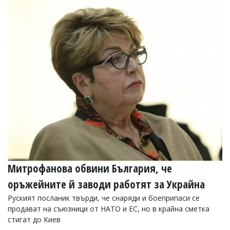
УКРАЙНА
СПОРТ
РАЗСЛЕДВАНЕ
БИЗНЕС
ЮГ
Управители:
Веселин
Василев,
email:
v.vasilev@flagman.bg
Катя
Касабова,
еmail:
k.kassabova@flagman.bg
Митрофанова обвини България, че
Главен
оръжейните й заводи работят за Украйна
редактор:
Иван
Руският посланик твърди, че снаряди и боеприпаси се
Колев,
продават на съюзници от НАТО и ЕС, но в крайна сметка
email:
стигат до Киев
office@flagman.bg