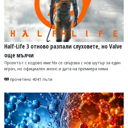
Half-Life 3 отново разпали слуховете, но Valve
още мълчи
Проектът с кодово име hlx се свързва с нов шутър за един
играч, но официален анонс и дата на премиера няма
прочетено 4041 пъти