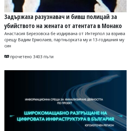
Задържаха разузнавач и бивш полицай за
убийството на жената от атентата в Монако
Анастасия Березовска бе издирвана от Интерпол за взрива
срещу Вадим Ермолаев, партньорката му и 13-годишния му
син
прочетено 3403 пъти