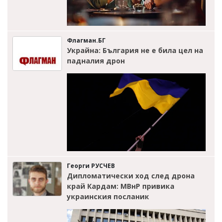
Флагман.БГ
Украйна: България не е била цел на
падналия дрон
Георги РУСЧЕВ
Дипломатически ход след дрона
край Кардам: МВнР привика
украинския посланик