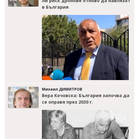
ли риск дронове отново да навлязат
в България
Михаил ДИМИТРОВ
Вера Кочовска: България започва да
се оправя през 2030 г.