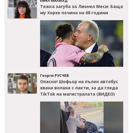
Емел МАХМУД
Тежка загуба за Лионел Меси: Баща
му Хорхе почина на 68 години
Георги РУСЧЕВ
Опасно! Шофьор на пълен автобус
хвана волана с лакти, за да гледа
TikTok на магистралата (ВИДЕО)