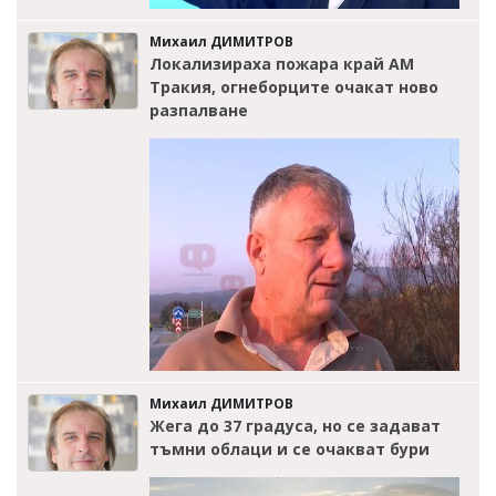
Михаил ДИМИТРОВ
Локализираха пожара край АМ
Тракия, огнеборците очакат ново
разпалване
Михаил ДИМИТРОВ
Жега до 37 градуса, но се задават
тъмни облаци и се очакват бури