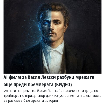
AI филм за Васил Левски разбуни мрежата
още преди премиерата (ВИДЕО)
„Агенти на времето: Васил Левски“ е насочен към деца, но
трейлърът отприщи спор дали изкуственият интелект може
да разказва българската история