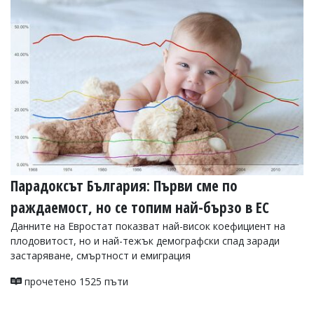
Коментарите
под
статиите
се
въвеждат
от
читателите
и
редакцията
не
носи
отговорност
за
тях!
Парадоксът България: Първи сме по
Ако
раждаемост, но се топим най-бързо в ЕС
откриете
обиден
Данните на Евростат показват най-висок коефициент на
за
плодовитост, но и най-тежък демографски спад заради
вас
застаряване, смъртност и емиграция
коментар,
моля
сигнализирайте
прочетено 1525 пъти
ни!