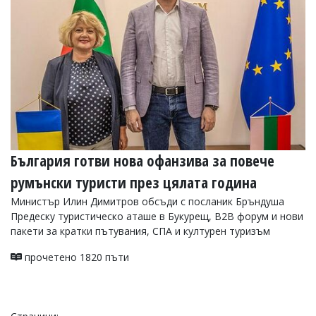
България готви нова офанзива за повече
румънски туристи през цялата година
Министър Илин Димитров обсъди с посланик Бръндуша
Предеску туристическо аташе в Букурещ, B2B форум и нови
пакети за кратки пътувания, СПА и културен туризъм
прочетено 1820 пъти