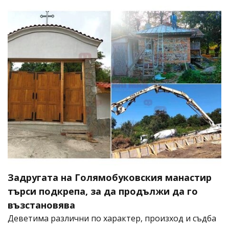
Задругата на Голямобуковския манастир
търси подкрепа, за да продължи да го
възстановява
Деветима различни по характер, произход и съдба