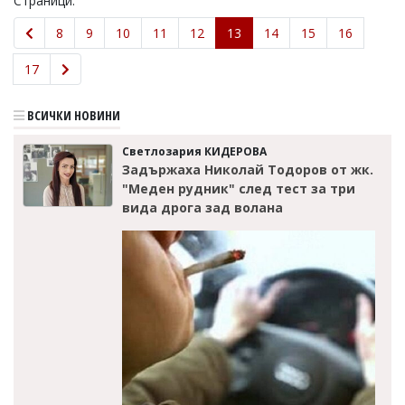
Страници:
8
9
10
11
12
13
14
15
16
17
ВСИЧКИ НОВИНИ
Светлозария КИДЕРОВА
Задържаха Николай Тодоров от жк.
"Меден рудник" след тест за три
вида дрога зад волана