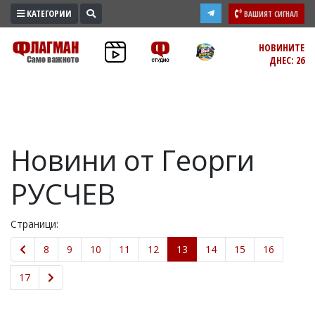
КАТЕГОРИИ
ВАШИЯТ СИГНАЛ
ПРОМО
НОВИНИТЕ
ДНЕС: 26
ЗОНА
ИЗБОРИ
2026
ПРАКТИЧНО
Новини от Георги
КУЛТУРА
ЗДРАВЕ
РУСЧЕВ
ПОЛИТИКА
ОБЩИНИ
Страници:
ОБЩЕСТВО
8
9
10
11
12
13
14
15
16
ЛАЙФСТАЙЛ
ВОЙНАТА
17
В