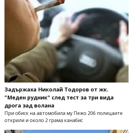
Задържаха Николай Тодоров от жк.
"Меден рудник" след тест за три вида
дрога зад волана
При обиск на автомобила му Пежо 206 полицаите
открили и около 2 грама канабис