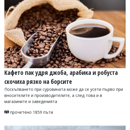
УКРАЙНА
СПОРТ
РАЗСЛЕДВАНЕ
БИЗНЕС
ЮГ
Управители:
Веселин
Василев,
email:
Кафето пак удря джоба, арабика и робуста
v.vasilev@flagman.bg
Катя
скочиха рязко на борсите
Касабова,
Поскъпването при суровината може да се усети първо при
еmail:
k.kassabova@flagman.bg
вносителите и производителите, а след това и в
Главен
магазините и заведенията
редактор:
Иван
прочетено 1859 пъти
Колев,
email:
office@flagman.bg