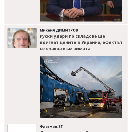
Михаил ДИМИТРОВ
Руски удари по складове ще
вдигнат цените в Украйна, ефектът
се очаква към зимата
Флагман.БГ