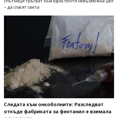
спътници тръгват към една почти невъзможна цел
– да спасят света
Следата към онкоболните: Разследват
откъде фабриката за фентанил е вземала