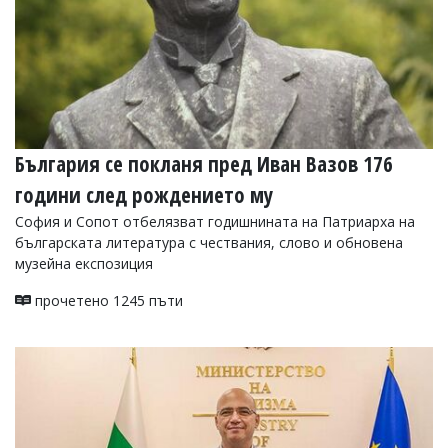
България се покланя пред Иван Вазов 176
години след рождението му
София и Сопот отбелязват годишнината на Патриарха на
българската литература с чествания, слово и обновена
музейна експозиция
прочетено 1245 пъти