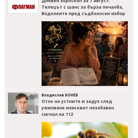
Дневен хороскоп за 7 август:
Телецът с шанс за бърза печалба,
Водолеите пред съдбоносен избор
Владислав БОНЕВ
Оток на устните и задух след
ужилване изискват незабавен
сигнал на 112