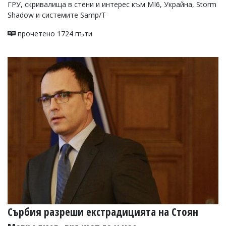
ГРУ, скривалища в стени и интерес към MI6, Украйна, Storm
Shadow и системите Samp/T
прочетено 1724 пъти
Сърбия разреши екстрадицията на Стоян