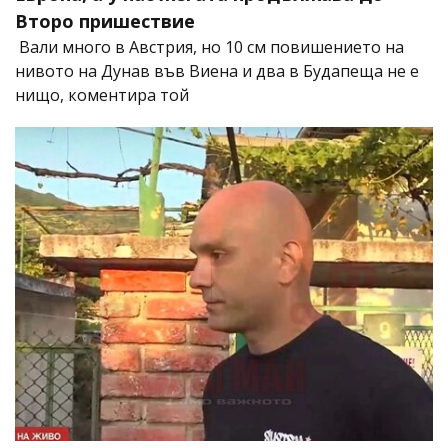
Второ пришествие
Вали много в Австрия, но 10 см повишението на
нивото на Дунав във Виена и два в Будапеща не е
нищо, коментира той