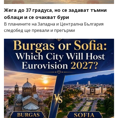
Жега до 37 градуса, но се задават тъмни
облаци и се очакват бури
В планините на Западна и Централна България
следобед ще превали и прегърми