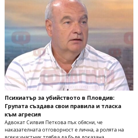
Психиатър за убийството в Пловдив:
Групата създава свои правила и тласка
към агресия
Адвокат Силвия Петкова пък обясни, че
наказателната отговорност е лична, а ролята на
всеки участник трябва да бъде доказана