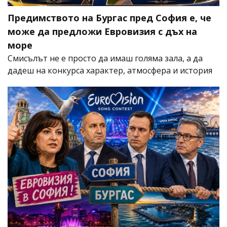
Предимството на Бургас пред София е, че
може да предложи Евровизия с дъх на
море
Смисълът не е просто да имаш голяма зала, а да
дадеш на конкурса характер, атмосфера и история