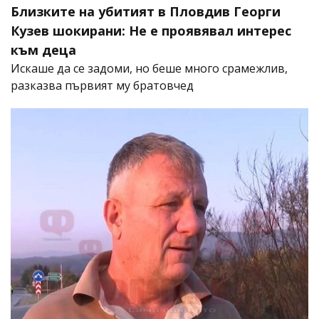
Близките на убитият в Пловдив Георги
Кузев шокирани: Не е проявявал интерес
към деца
Искаше да се задоми, но беше много срамежлив,
разказва първият му братовчед