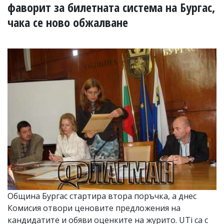
УКРАЙНА
фаворит за билетната система на Бургас,
СПОРТ
чака се ново обжалване
РАЗСЛЕДВАНЕ
БИЗНЕС
ЮГ
Управители:
Веселин
Василев,
email:
v.vasilev@flagman.bg
Катя
Касабова,
еmail:
k.kassabova@flagman.bg
Главен
редактор:
Иван
Община Бургас стартира втора поръчка, а днес
Колев,
Комисия отвори ценовите предложения на
email:
office@flagman.bg
кандидатите и обяви оценките на журито. UTi са с