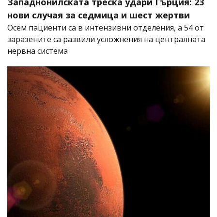
Западнонилската треска удари Гърция: 23
нови случая за седмица и шест жертви
Осем пациенти са в интензивни отделения, а 54 от
заразените са развили усложнения на централната
нервна система