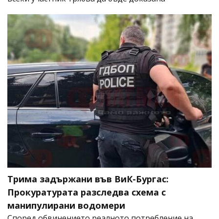
Трима задържани във ВиК-Бургас:
Прокуратурата разследва схема с
манипулирани водомери
Според обвинението реалното потребление на