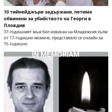
10 тийнейджъри задържани, петима
обвинени за убийството на Георги в
Пловдив
37-годишният мъж бил извикан на Младежкия хълм
от 17-годишно момиче, представяло се онлайн за
15-годишно