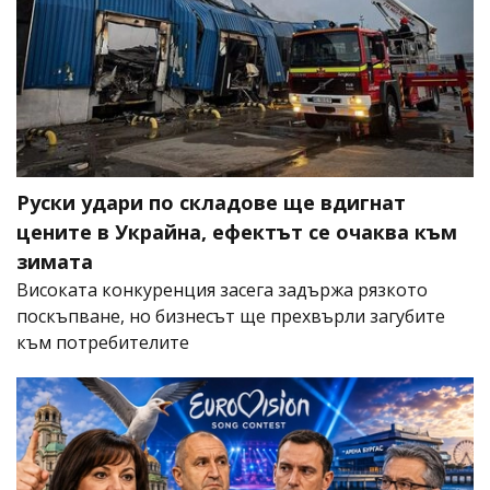
Руски удари по складове ще вдигнат
цените в Украйна, ефектът се очаква към
зимата
Високата конкуренция засега задържа рязкото
поскъпване, но бизнесът ще прехвърли загубите
към потребителите