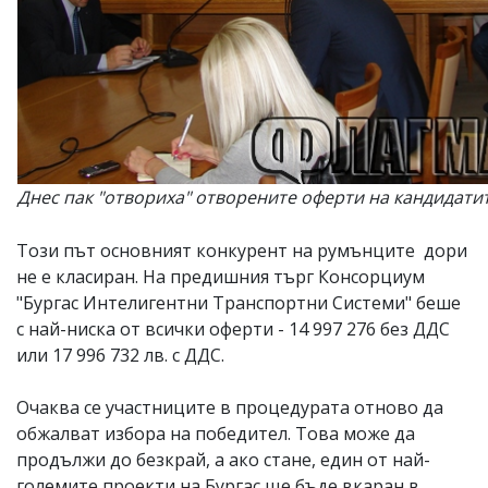
Днес пак "отвориха" отворените оферти на кандидати
Този път основният конкурент на румънците дори
не е класиран. На предишния търг Консорциум
"Бургас Интелигентни Транспортни Системи" беше
с най-ниска от всички оферти - 14 997 276 без ДДС
или 17 996 732 лв. с ДДС.
Очаква се участниците в процедурата отново да
обжалват избора на победител. Това може да
продължи до безкрай, а ако стане, един от най-
големите проекти на Бургас ще бъде вкаран в