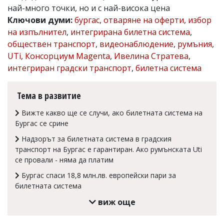
най-много точки, но и с най-висока цена
Коментарите
Ключови думи:
бургас
,
отваряне на оферти
,
избор
под
статиите
на изпълнител
,
интегрирана билетна система
,
се
обществен транспорт
,
видеонаблюдение
,
румъния
,
въвеждат
UTi
,
Консорциум Magenta
,
Ивелина Стратева
,
от
читателите
интегриран градски транспорт
,
билетна система
и
редакцията
не
Тема в развитие
носи
отговорност
Вижте какво ще се случи, ако билетната система на
за
Бургас се срине
тях!
Ако
Надзорът за билетната система в градския
откриете
транспорт на Бургас е гарантиран. Ако румънската Uti
обиден
се провали - няма да платим
за
вас
Бургас спаси 18,8 млн.лв. европейски пари за
коментар,
билетната система
моля
сигнализирайте
виж още
ни!