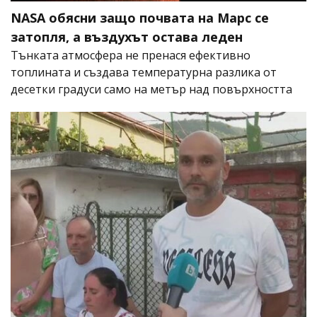
NASA обясни защо почвата на Марс се
затопля, а въздухът остава леден
Тънката атмосфера не пренася ефективно
топлината и създава температурна разлика от
десетки градуси само на метър над повърхността