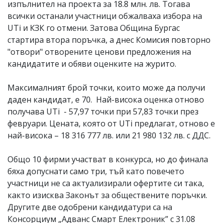
изпълнител на проекта за 18.8 млн. лв. Тогава
всички останали участници обжалваха избора на
UTi и КЗК го отмени. Затова Община Бургас
стартира втора поръчка, а днес Комисия повторно
"отвори" отворените ценови предложения на
кандидатите и обяви оценките на журито.
Максималният брой точки, които може да получи
даден кандидат, е 70. Най-висока оценка отново
получава UTi - 57,97 точки при 57,83 точки през
февруари. Цената, която от UTi предлагат, отново е
най-висока – 18 316 777 лв. или 21 980 132 лв. с ДДС.
Общо 10 фирми участват в конкурса, но до финала
бяха допуснати само три, тъй като повечето
участници не са актуализирали офертите си така,
както изисква Законът за обществените поръчки.
Другите две одобрени кандидатури са на
Консорциум „Адванс Смарт Електроник” с 31.08