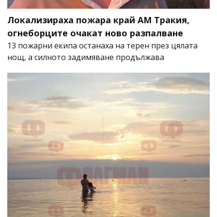
Локализираха пожара край АМ Тракия,
огнеборците очакат ново разпалване
13 пожарни екипа останаха на терен през цялата
нощ, а силното задимяване продължава