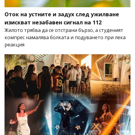
Оток на устните и задух след ужилване
изискват незабавен сигнал на 112
Жилото трябва да се отстрани бързо, а студеният
компрес намалява болката и подуването при лека
реакция