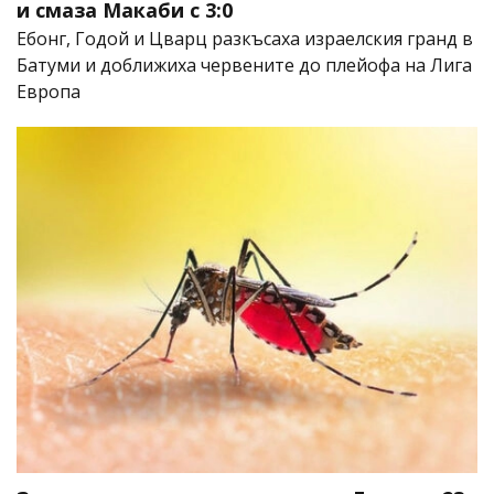
и смаза Макаби с 3:0
Ебонг, Годой и Цварц разкъсаха израелския гранд в
Батуми и доближиха червените до плейофа на Лига
Европа