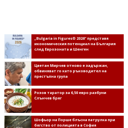
„Bulgaria in Figures® 2026“ представя
икономическия потенциал на България
след Еврозоната и Шенген
Цветан Мирчев отново е задържан,
обвиняват го като ръководител на
престъпна група
Розов таратор за 6,50 евро разбуни
Слънчев бряг
Шофьор на Порше блъсна патрулка при
бягство от полицията в София