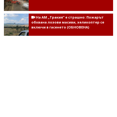
На АМ „Тракия” е страшно: Пожарът
обхвана лозови масиви, хеликоптер се
включи в гасенето (ОБНОВЕНА)