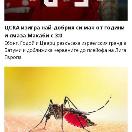
ЦСКА изигра най-добрия си мач от години
и смаза Макаби с 3:0
Ебонг, Годой и Цварц разкъсаха израелския гранд в
Батуми и доближиха червените до плейофа на Лига
Европа