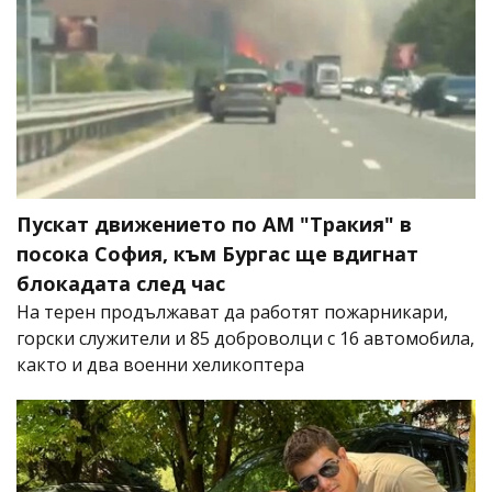
Пускат движението по АМ "Тракия" в
посока София, към Бургас ще вдигнат
блокадата след час
На терен продължават да работят пожарникари,
горски служители и 85 доброволци с 16 автомобила,
както и два военни хеликоптера