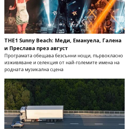
THE1 Sunny Beach: Меди, Емануела, Галена
и Преслава през август
Програмата обещава безсънни нощи, първокласно
изживяване и селекция от най-големите имена на
родната музикална сцена