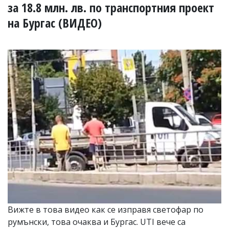
УКРАЙНА
за 18.8 млн. лв. по транспортния проект
СПОРТ
на Бургас (ВИДЕО)
РАЗСЛЕДВАНЕ
БИЗНЕС
ЮГ
Управители:
Веселин
Василев,
email:
v.vasilev@flagman.bg
Катя
Касабова,
еmail:
k.kassabova@flagman.bg
Главен
редактор:
Иван
Колев,
Вижте в това видео как се изправя светофар по
email:
румънски, това очаква и Бургас. UTI вече са
office@flagman.bg