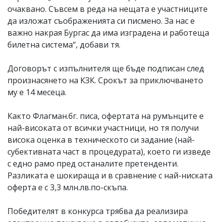
очаквано. Съвсем в реда на нещата е участниците
да изложат съображенията си писмено. За нас е
важно накрая Бургас да има изградена и работеща
билетна система“, добави тя.
Договорът с изпълнителя ще бъде подписан след
произнасянето на КЗК. Срокът за приключването
му е 14 месеца.
Както Флагман.бг. писа, офертата на румънците е
най-високата от всички участници, но тя получи
висока оценка в техническото си задание (най-
субективната част в процедурата), което ги изведе
с едно рамо пред останалите претенденти.
Разликата е шокираща и в сравнение с най-ниската
оферта е с 3,3 млн.лв.по-скъпа.
Победителят в конкурса трябва да реализира