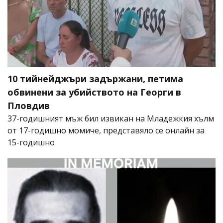
10 тийнейджъри задържани, петима
обвинени за убийството на Георги в
Пловдив
37-годишният мъж бил извикан на Младежкия хълм
от 17-годишно момиче, представяло се онлайн за
15-годишно