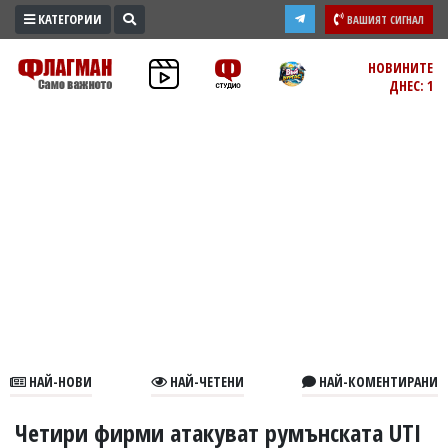
КАТЕГОРИИ
ВАШИЯТ СИГНАЛ
ПРОМО
НОВИНИТЕ
ДНЕС: 1
ЗОНА
ИЗБОРИ
2026
ПРАКТИЧНО
КУЛТУРА
ЗДРАВЕ
ПОЛИТИКА
ОБЩИНИ
ОБЩЕСТВО
ЛАЙФСТАЙЛ
НАЙ-НОВИ
НАЙ-ЧЕТЕНИ
НАЙ-КОМЕНТИРАНИ
ВОЙНАТА
В
Четири фирми атакуват румънската UTI