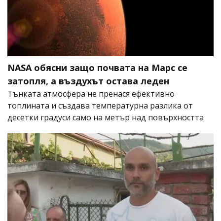
NASA обясни защо почвата на Марс се
затопля, а въздухът остава леден
Тънката атмосфера не пренася ефективно
топлината и създава температурна разлика от
десетки градуси само на метър над повърхността