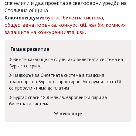
спечелили и два проекта за светофарни уредби на
Коментарите
Столична община
под
Ключови думи:
бургас
,
билетна система
,
статиите
се
обществена поръчка
,
конкурс
,
uti
,
жалби
,
комисия
въвеждат
за защите на конкуренцията
,
кзк
,
от
читателите
и
Тема в развитие
редакцията
не
Вижте какво ще се случи, ако билетната система на
носи
Бургас се срине
отговорност
за
Надзорът за билетната система в градския
тях!
транспорт на Бургас е гарантиран. Ако румънската Uti
Ако
се провали - няма да платим
откриете
обиден
Бургас спаси 18,8 млн.лв. европейски пари за
за
билетната система
вас
коментар,
виж още
моля
сигнализирайте
ни!