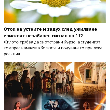
Оток на устните и задух след ужилване
изискват незабавен сигнал на 112
Жилото трябва да се отстрани бързо, а студеният
компрес намалява болката и подуването при лека
реакция