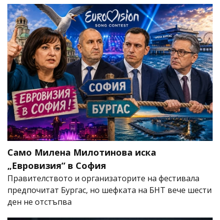
Само Милена Милотинова иска
„Евровизия“ в София
Правителството и организаторите на фестивала
предпочитат Бургас, но шефката на БНТ вече шести
ден не отстъпва