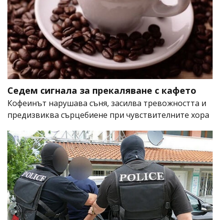
Седем сигнала за прекаляване с кафето
Кофеинът нарушава съня, засилва тревожността и
предизвиква сърцебиене при чувствителните хора