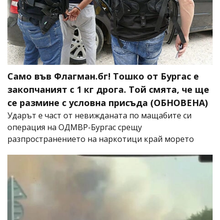
Само във Флагман.бг! Тошко от Бургас е
закопчаният с 1 кг дрога. Той смята, че ще
се размине с условна присъда (ОБНОВЕНА)
Ударът е част от невижданата по мащабите си
операция на ОДМВР-Бургас срещу
разпространението на наркотици край морето