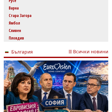
Русе
Варна
Стара Загора
Ямбол
Сливен
Пловдив
Всички новини
България