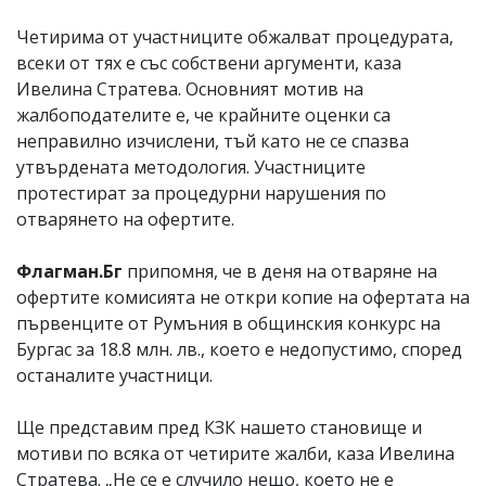
Четирима от участниците обжалват процедурата,
всеки от тях е със собствени аргументи, каза
Ивелина Стратева. Основният мотив на
жалбоподателите е, че крайните оценки са
неправилно изчислени, тъй като не се спазва
утвърдената методология. Участниците
протестират за процедурни нарушения по
отварянето на офертите.
Флагман.Бг
припомня, че в деня на отваряне на
офертите комисията не откри копие на офертата на
първенците от Румъния в общинския конкурс на
Бургас за 18.8 млн. лв., което е недопустимо, според
останалите участници.
Ще представим пред КЗК нашето становище и
мотиви по всяка от четирите жалби, каза Ивелина
Стратева. „Не се е случило нещо, което не е