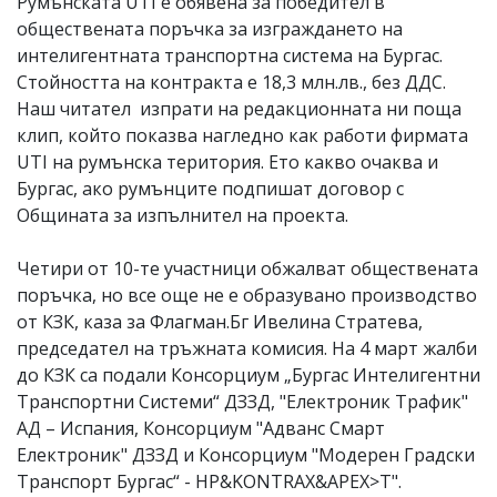
Румънската UTI е обявена за победител в
обществената поръчка за изграждането на
интелигентната транспортна система на Бургас.
Стойността на контракта е 18,3 млн.лв., без ДДС.
Наш читател изпрати на редакционната ни поща
клип, който показва нагледно как работи фирмата
UTI на румънска територия. Ето какво очаква и
Бургас, ако румънците подпишат договор с
Общината за изпълнител на проекта.
Четири от 10-те участници обжалват обществената
поръчка, но все още не е образувано производство
от КЗК, каза за Флагман.Бг Ивелина Стратева,
председател на тръжната комисия. На 4 март жалби
до КЗК са подали Консорциум „Бургас Интелигентни
Транспортни Системи“ ДЗЗД, "Електроник Трафик"
АД – Испания, Консорциум "Адванс Смарт
Електроник" ДЗЗД и Консорциум "Модерен Градски
Транспорт Бургас“ - НР&KONTRAX&APEX>T".