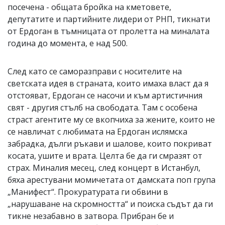
посечена - общата бройка на кметовете,
депутатите и партийните лидери от РНП, тикнати
от Ердоган в тъмницата от пролетта на миналата
година до момента, е над 500.
След като се саморазправи с носителите на
светската идея в страната, които имаха власт да я
отстояват, Ердоган се насочи и към артистичния
свят - другия стълб на свободата. Там с особена
страст агентите му се вкопчиха за жените, които не
се навличат с любимата на Ердоган ислямска
забрадка, дълги ръкави и шалове, които покриват
косата, ушите и врата. Целта бе да ги смразят от
страх. Миналия месец, след концерт в Истанбул,
бяха арестувани момичетата от дамската поп група
„Манифест“. Прокуратурата ги обвини в
„нарушаване на скромността“ и поиска съдът да ги
тикне незабавно в затвора. Прибран бе и