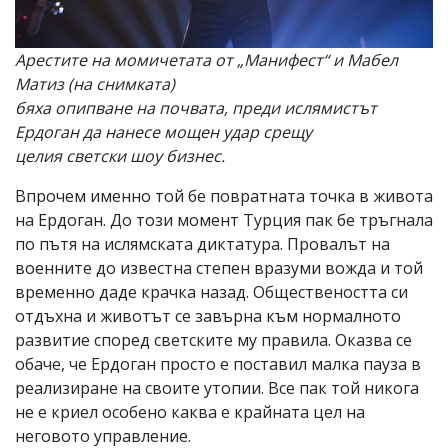
Арестите на момичетата от „Манифест“ и Мабел
Матиз (на снимката)
бяха опипване на почвата, преди ислямистът
Ердоган да нанесе мощен удар срещу
целия светски шоу бизнес.
Впрочем именно той бе повратната точка в живота
на Ердоган. До този момент Турция пак бе тръгнала
по пътя на ислямската диктатура. Провалът на
военните до известна степен вразуми вожда и той
временно даде крачка назад. Обществеността си
отдъхна и животът се завърна към нормалното
развитие според светските му правила. Оказва се
обаче, че Ердоган просто е поставил малка пауза в
реализиране на своите утопии. Все пак той никога
не е криел особено каква е крайната цел на
неговото управление.