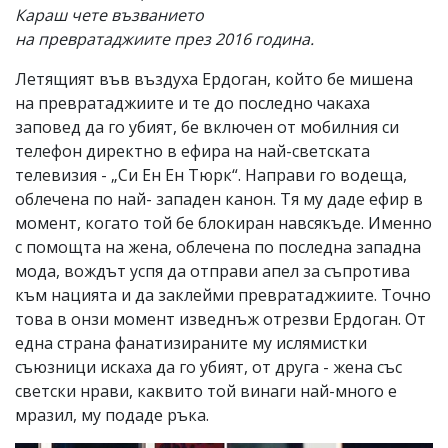
Караш чете възванието
на превратаджиите през 2016 година.
Летящият във въздуха Ердоган, който бе мишена
на превратаджиите и те до последно чакаха
заповед да го убият, бе включен от мобилния си
телефон директно в ефира на най-светската
телевизия - „Си Ен Ен Тюрк“. Направи го водеща,
облечена по най- западен канон. Тя му даде ефир в
момент, когато той бе блокиран навсякъде. Именно
с помощта на жена, облечена по последна западна
мода, вождът успя да отправи апел за съпротива
към нацията и да заклейми превратаджиите. Точно
това в онзи момент изведнъж отрезви Ердоган. От
една страна фанатизираните му ислямистки
съюзници искаха да го убият, от друга - жена със
светски нрави, каквито той винаги най-много е
мразил, му подаде ръка.