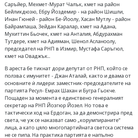
Саръйер, Мехмет-Мурат Чалък, кмет на район
Бейликдюзю, Ебру Йоздемир - на район Шишли,
Инан Гюней - район Бе-Йоолу, Хасан Мутлу - район
Байрампаша, Зейдан Каралар, кмет на Адана,
Мухиттин Бьочек, кмет на Анталия, Абдурахман
Тутдере, кмет на Адияман, Шенол Асланоолу,
председател на РНП в Измир, Мустафа Саръгюл,
кмет на Оваджък...
В ареста бе тикнат дори депутат от РНП, който се
ползва с имунитет - Джан Аталай, както и двама от
основните ѝ лидери: заместник-председателите на
партията Ресул- Емрах Шахан и Бугра Гьокче.
Пощаден за момента е единствено генералният
секретар на РНП Йозгюр Йозел. Но това е
тактически ход на Ердоган, за да демонстрира пред
света, че уж се наказват само „корумпираните“
лица, а като цяло многопартийната светска система
не се пипа. На практика партията е напълно