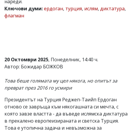
нареди.
Коментарите
Ключови думи:
ердоган
,
турция
,
ислям
,
диктатура
,
под
флагман
статиите
се
въвеждат
от
читателите
и
редакцията
не
20 Октомври 2025
, Понеделник, 14:40 ч.
носи
отговорност
Автор: Божидар БОЖКОВ
за
тях!
Това беше голямата му цел някога, но опитът за
Ако
откриете
преврат през 2016 го усмири
обиден
за
Президентът на Турция Реджеп-Таийп Ердоган
вас
отново се завръща към някогашната си мечта, с
коментар,
моля
която завзе властта - да въведе ислямска диктатура
сигнализирайте
в прекалено европеизираната и светска Турция.
ни!
Това е утопична задача и невъзможна за