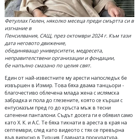
Фетуллах Гюлен, няколко месеца преди смъртта си в
изгнание в
Пенсилвания, САЩ, през октомври 2024 г. Към тази
дата неговото движение,
обединяващо университети, медресета,
неправителствени организации и фондации,
бе напълно смазано по целия свят.
Един от най-известните му арести напоследък бе
извършен в Измир. Това бяха двама танцьори -
благочестиво облечена млада жена с ислямска
забрадка и пола до глезените, която се кърши с
ентусиазъм пред го до кръста мъж в тесни
сатенени панталони. Съдът досега ги е обявил само
като Х. К. и А.С. Те бяха тикнати в ареста в края на
септември, след като видеото с тях се превърна
във вирусно в Турция. Главната прокуратура,