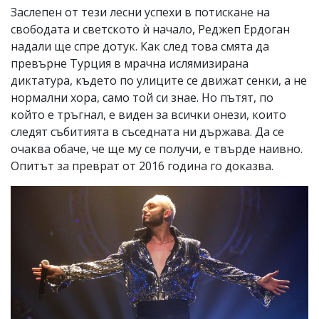
Заслепен от тези лесни успехи в потискане на
свободата и светското ѝ начало, Реджеп Ердоган
надали ще спре дотук. Как след това смята да
превърне Турция в мрачна ислямизирана
диктатура, където по улиците се движат сенки, а не
нормални хора, само той си знае. Но пътят, по
който е тръгнал, е виден за всички онези, които
следят събитията в съседната ни държава. Да се
очаква обаче, че ще му се получи, е твърде наивно.
Опитът за преврат от 2016 година го доказва.