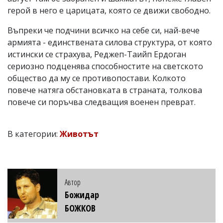
герой в него е царицата, която се движи свободно.
Въпреки че подчини всичко на себе си, най-вече
армията - единствената силова структура, от която
истински се страхува, Реджеп-Таийп Ердоган
сериозно подценява способностите на светското
общество да му се противопостави. Колкото
повече натяга обстановката в страната, толкова
повече си поръчва следващия военен преврат.
В категории:
Животът
Автор
Божидар
БОЖКОВ