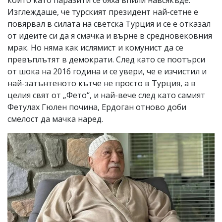
Изглеждаше, че турският президент най-сетне е
повярвал в силата на светска Турция и се е отказал
от идеите си да я смачка и върне в средновековния
мрак. Но няма как ислямист и комунист да се
превъплътят в демократи. След като се поотърси
от шока на 2016 година и се увери, че е изчистил и
най-затънтеното кътче не просто в Турция, а в
целия свят от „Фето“, и най-вече след като самият
Фетулах Гюлен почина, Ердоган отново доби
смелост да мачка наред.