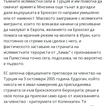
тъмните ислямистки сили в Турция и им помогна да
смачкат армията. Мнозина още тънат в догадки
дали върхушката в Брюксел го направи умишлено
или от наивност. Масовото заиграване с ислямските
мигранти, които по всякакви начини са улеснявани
да нахлуват в Европа, желанието на Брюксел да
помага на мрачния режим на моллите в Иран, като
постоянно се стреми към сделки с него, и
фактическото заставане на страната на
ислямистките терористи от „Хамас“ с признаването
на Палестина точно сега, подсказва, че по-вероятно
е първото.
ЕС започна официалните преговори за членство на
Турция на 3 октомври 2005 година. Ердоган, който
никога не е имал намерение да присъединява
страната си към брюкселските бюрократи, реши в
своя полза да приложи само едно от изискванията
за членство - критериите от Копенхаген. Те