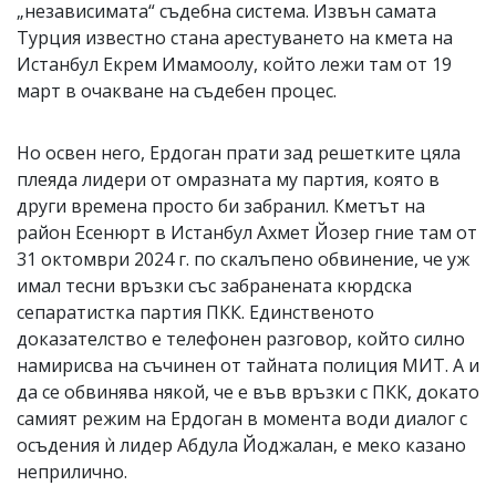
„независимата“ съдебна система. Извън самата
Турция известно стана арестуването на кмета на
Истанбул Екрем Имамоолу, който лежи там от 19
март в очакване на съдебен процес.
Но освен него, Ердоган прати зад решетките цяла
плеяда лидери от омразната му партия, която в
други времена просто би забранил. Кметът на
район Есенюрт в Истанбул Ахмет Йозер гние там от
31 октомври 2024 г. по скалъпено обвинение, че уж
имал тесни връзки със забранената кюрдска
сепаратистка партия ПКК. Единственото
доказателство е телефонен разговор, който силно
намирисва на съчинен от тайната полиция МИТ. А и
да се обвинява някой, че е във връзки с ПКК, докато
самият режим на Ердоган в момента води диалог с
осъдения ѝ лидер Абдула Йоджалан, е меко казано
неприлично.