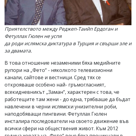
Приятелството между Реджеп-Таийп Ердоган и
Фетуллах Гюлен не успя
да роди ислямска диктатура в Турция и свърши зле и
за двамата.
В това отношение незаменими бяха медийните
рупори на „Фето“ - няколкото телевизионни
канали, сайтове и вестници. Сред тях се
открояваше особено най- гръмогласният,
всекидневникът „Заман“, характерен с това, че
работещите там жени - до една, трябваше да бъдат
навлечени в черни ислямски унизителни роби,
наподобяващи пингвини. Фетуллах Гюлен
инсталира последователи на своето движение във
всички сфери на обществения живот. Към 2012
година хората на „Фето“ вече бяха проникнали в