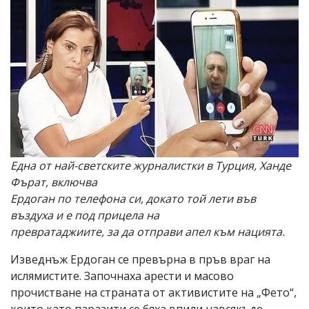
Една от най-светските журналистки в Турция, Ханде
Фърат, включва
Ердоган по телефона си, докато той лети във
въздуха и е под прицела на
превратаджиите, за да отправи апел към нацията.
Изведнъж Ердоган се превърна в пръв враг на
ислямистите. Започнаха арести и масово
прочистване на страната от активистите на „Фето“,
които като паразити се бяха впили навсякъде.