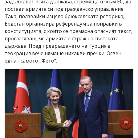
задължават всяка държава, стремяща се към ЕС, да
постави армията си под гражданско управление.
Така, ползвайки изцяло брюкселската реторика,
Ердоган организира референдум за поправки в
конституцията, с които се премахна опасният текст,
прогласяващ, че армията е страж на светската
държава. Пред превръщането на Турция в
теокрация вече нямаше никакви пречки. Освен
една - самото „Фето“.