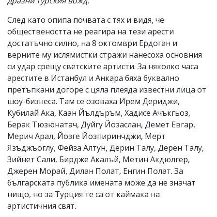
дразни турския вожд.
След като опипа почвата с тях и видя, че
обществеността не реагира на тези арести
достатъчно силно, на 8 октомври Ердоган и
верните му ислямистки стражи нанесоха основния
си удар срещу светските артисти. За няколко часа
арестите в Истанбул и Анкара бяха буквално
претъпкани догоре с цяла плеяда известни лица от
шоу-бизнеса. Там се озоваха Ирем Дериджи,
Кубилай Ака, Каан Йълдъръм, Хадисе Ачъкгьоз,
Берак Тюзюнатач, Дуйгу Йозаслан, Демет Евгар,
Мерич Арал, Йозге Йозпиринчджи, Мерт
Язъджъоглу, Фейза Алтун, Дерин Талу, Дерен Талу,
Зийнет Сали, Бирдже Акалъй, Метин Акдюлгер,
Джерен Морай, Дилан Полат, Енгин Полат. За
българската публика имената може да не значат
нищо, но за Турция те са от каймака на
артистичния свят.