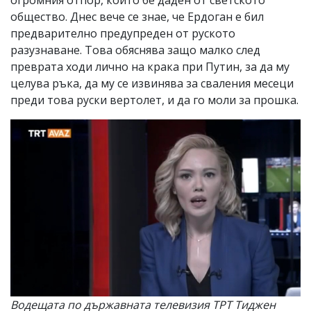
огромния отпор, който бе даден от светското
общество. Днес вече се знае, че Ердоган е бил
предварително предупреден от руското
разузнаване. Това обяснява защо малко след
преврата ходи лично на крака при Путин, за да му
целува ръка, да му се извинява за сваления месеци
преди това руски вертолет, и да го моли за прошка.
Водещата по държавната телевизия ТРТ Тиджен