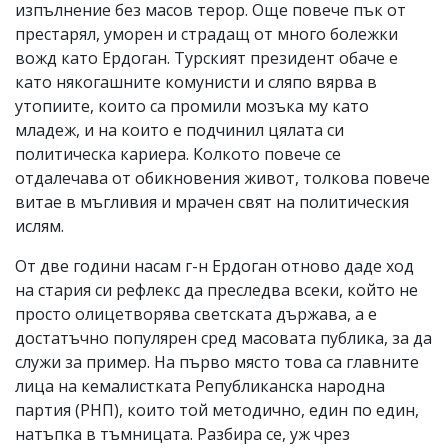
изпълнение без масов терор. Още повече пък от
престарял, уморен и страдащ от много болежки
вожд като Ердоган. Турският президент обаче е
като някогашните комунисти и сляпо вярва в
утопиите, които са промили мозъка му като
младеж, и на които е подчинил цялата си
политическа кариера. Колкото повече се
отдалечава от обикновения живот, толкова повече
витае в мъгливия и мрачен свят на политическия
ислям.
От две години насам г-н Ердоган отново даде ход
на стария си рефлекс да преследва всеки, който не
просто олицетворява светската държава, а е
достатъчно популярен сред масовата публика, за да
служи за пример. На първо място това са главните
лица на кемалистката Републиканска народна
партия (РНП), които той методично, един по един,
натъпка в тъмницата. Разбира се, уж чрез