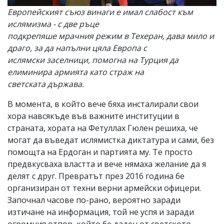
Европейският съюз винаги е имал слабост към
ислямизма - с две ръце
подкрепяше мрачния режим в Техеран, дава мило и
драго, за да напълни цяла Европа с
ислямски заселници, помогна на Турция да
елиминира армията като страж на
светската държава.
В момента, в който вече бяха инсталирали свои
хора навсякъде във важните институции в
страната, хората на Фетуллах Гюлен решиха, че
могат да въведат ислямистка диктатура и сами, без
помощта на Ердоган и партията му. Те просто
предвкусваха властта и вече нямаха желание да я
делят с друг. Превратът през 2016 година бе
организиран от техни верни армейски офицери.
Започнал часове по-рано, вероятно заради
изтичане на информация, той не успя и заради