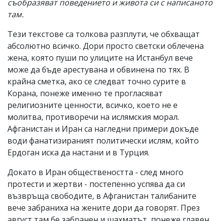
съобразяват поведението и живота си с написаното
там.
Тези текстове са толкова разплути, че обхващат
абсолютно всичко. Дори просто светски облечена
жена, която пуши по улиците на Истанбул вече
може да бъде арестувана и обвинена по тях. В
крайна сметка, ако се следват точно сурите в
Корана, понеже именно те прогласяват
религиозните ценности, всичко, което не е
молитва, противоречи на ислямския морал.
Афганистан и Иран са нагледни примери докъде
води фанатизираният политически ислям, който
Ердоган иска да настани и в Турция.
Докато в Иран обществеността - след много
протести и жертви - постепенно успява да си
възвръща свободите, в Афганистан талибаните
вече забраниха на жените дори да говорят. През
август там бе забранен и шахматът, понеже главен