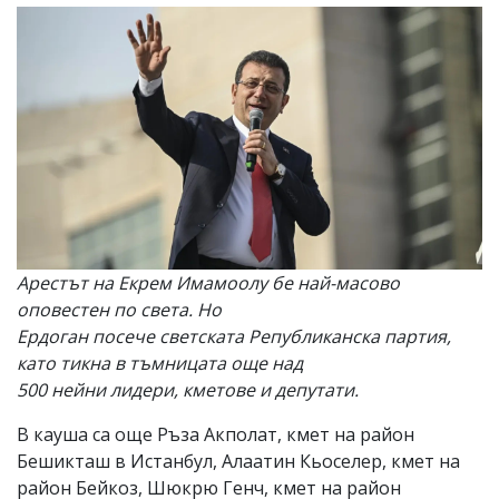
Арестът на Екрем Имамоолу бе най-масово
оповестен по света. Но
Ердоган посече светската Републиканска партия,
като тикна в тъмницата още над
500 нейни лидери, кметове и депутати.
В кауша са още Ръза Акполат, кмет на район
Бешикташ в Истанбул, Алаатин Кьоселер, кмет на
район Бейкоз, Шюкрю Генч, кмет на район