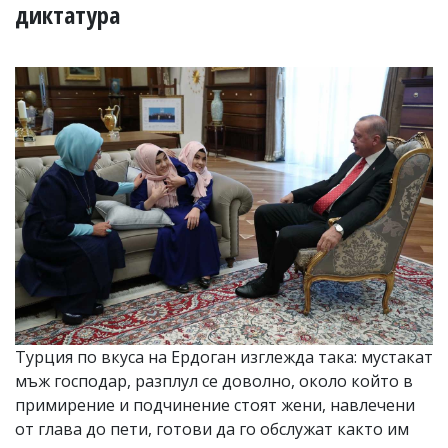
УКРАЙНА
диктатура
СПОРТ
РАЗСЛЕДВАНЕ
БИЗНЕС
ЮГ
Управители:
Веселин
Василев,
email:
v.vasilev@flagman.bg
Катя
Касабова,
еmail:
k.kassabova@flagman.bg
Главен
Турция по вкуса на Ердоган изглежда така: мустакат
редактор:
мъж господар, разплул се доволно, около който в
Иван
Колев,
примирение и подчинение стоят жени, навлечени
email:
от глава до пети, готови да го обслужат както им
office@flagman.bg