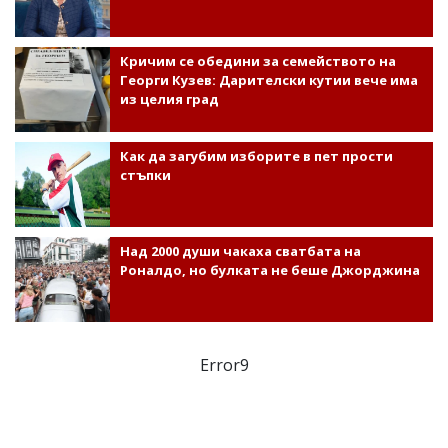
Кричим се обедини за семейството на
Георги Кузев: Дарителски кутии вече има
из целия град
Как да загубим изборите в пет прости
стъпки
Над 2000 души чакаха сватбата на
Роналдо, но булката не беше Джорджина
Error9