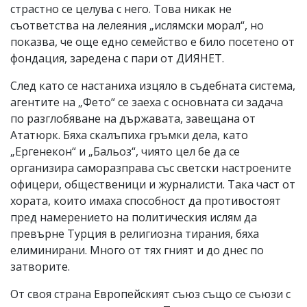
страстно се целува с него. Това никак не
съответства на лелеяния „ислямски морал“, но
показва, че още едно семейство е било посетено от
фондация, заредена с пари от ДИЯНЕТ.
След като се настаниха изцяло в съдебната система,
агентите на „Фето“ се заеха с основната си задача
по разглобяване на държавата, завещана от
Ататюрк. Бяха скалъпиха гръмки дела, като
„Ергенекон“ и „Бальоз“, чиято цел бе да се
организира саморазправа със светски настроените
офицери, общественици и журналисти. Така част от
хората, които имаха способност да противостоят
пред намерението на политическия ислям да
превърне Турция в религиозна тирания, бяха
елиминирани. Много от тях гният и до днес по
затворите.
От своя страна Европейският съюз също се съюзи с