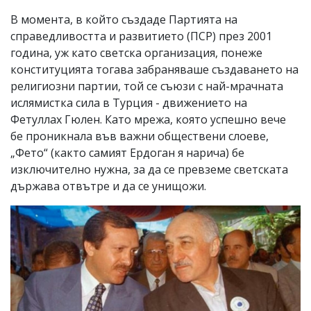
В момента, в който създаде Партията на
справедливостта и развитието (ПСР) през 2001
година, уж като светска организация, понеже
конституцията тогава забраняваше създаването на
религиозни партии, той се съюзи с най-мрачната
ислямистка сила в Турция - движението на
Фетуллах Гюлен. Като мрежа, която успешно вече
бе проникнала във важни обществени слоеве,
„Фето“ (както самият Ердоган я нарича) бе
изключително нужна, за да се превземе светската
държава отвътре и да се унищожи.