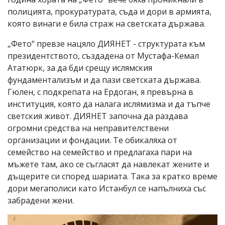
полицията, прокуратурата, съда и дори в армията,
която винаги е била страж на светската държава.
„Фето“ превзе нацяло ДИЯНЕТ - структурата към
президентството, създадена от Мустафа-Кемал
Ататюрк, за да бди срещу ислямския
фундаментализъм и да пази светската държава.
Гюлен, с подкрепата на Ердоган, я превърна в
институция, която да налага ислямизма и да тъпче
светския живот. ДИЯНЕТ започна да раздава
огромни средства на неправителствени
организации и фондации. Те обикаляха от
семейство на семейство и предлагаха пари на
мъжете там, ако се съгласят да навлекат жените и
дъщерите си според шариата. Така за кратко време
дори мегаполиси като Истанбул се напълниха със
забрадени жени.