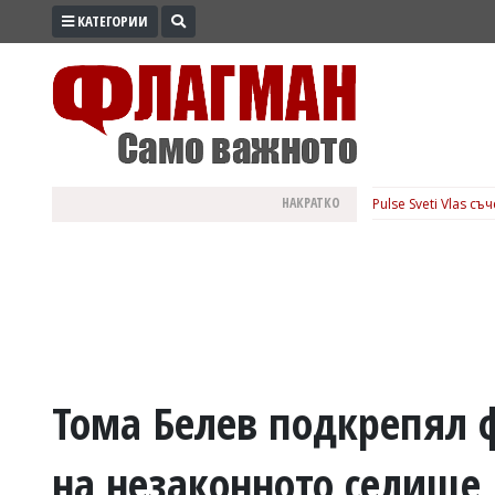
КАТЕГОРИИ
ПРОМО
ЗОНА
ИЗБОРИ
2026
ПРАКТИЧНО
НАКРАТКО
Pulse Sveti Vlas с
КУЛТУРА
ЗДРАВЕ
ПОЛИТИКА
ОБЩИНИ
ОБЩЕСТВО
ЛАЙФСТАЙЛ
Тома Белев подкрепял 
ВОЙНАТА
на незаконното селище
В