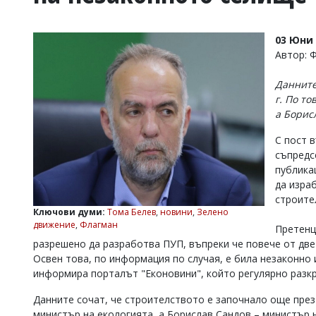
УКРАЙНА
СПОРТ
03 Юни 
РАЗСЛЕДВАНЕ
Автор: 
БИЗНЕС
Данните
ЮГ
г. По т
а Борис
Управители:
С пост 
Веселин
Василев,
съпредс
email:
публика
v.vasilev@flagman.bg
да изра
Катя
строите
Касабова,
Ключови думи:
Тома Белев
,
новини
,
Зелено
еmail:
k.kassabova@flagman.bg
движение
,
Флагман
Претенц
Главен
разрешено да разработва ПУП, въпреки че повече от две 
редактор:
Освен това, по информация по случая, е била незаконно и
Иван
информира порталът "Еконовини", който регулярно разкр
Колев,
email:
Данните сочат, че строителството е започнало още през 
office@flagman.bg
министър на екологията, а Борислав Сандов – министър н