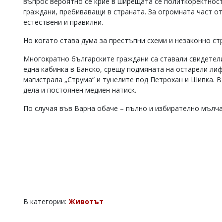
въпрос вероятно се крие в ширещата се политкоректност
граждани, пребиваващи в страната. За огромната част о
естествени и правилни.
Но когато става дума за престъпни схеми и незаконно ст
Многократно българските граждани са ставали свидетел
една кабинка в Банско, срещу подмяната на остарели ли
магистрала „Струма“ и тунелите под Петрохан и Шипка. В
дела и постоянен медиен натиск.
По случая във Варна обаче – пълно и избирателно мълча
В категории:
Животът