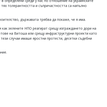
 в определени среди у нас по отношение на украинските
т тях толерантността и съпричастността са напълно
роителство, държавата трябва да покаже, че я има.
и как зелените НПО реагират срещу изграждането дори на
фтове на Витоша или срещу инфраструктурни проекти като
 тези случаи имаше яростни протести, десетки съдебни
ние.