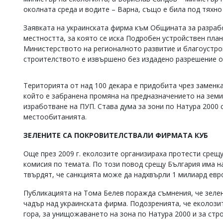
околната среда и водите – Варна, също е била под тяхно
Коментарите
под
Заявката на украинската фирма към Общината за разрабо
статиите
се
местността, за която се иска Подробен устройствен план
въвеждат
Министерството на регионалното развитие и благоустро
от
строителството е извършено без издадено разрешение 
читателите
и
редакцията
Територията от над 100 декара е придобита чрез заменк
не
който е забранена промяна на предназначението на земи
носи
изработване на ПУП. Става дума за зони по Натура 2000 
отговорност
местообитанията.
за
тях!
ЗЕЛЕНИТЕ СА ПОКРОВИТЕЛСТВАЛИ ФИРМАТА КУБ
Ако
откриете
Още през 2009 г. еколозите организираха протести срещу
обиден
за
комисия по темата. По този повод срещу България има 
вас
твърдят, че санкцията може да надхвърли 1 милиард евр
коментар,
моля
Публикацията на Тома Белев поражда съмнения, че зелен
сигнализирайте
чадър над украинската фирма. Подозренията, че еколози
ни!
гора, за унищожаването на зона по Натура 2000 и за стр