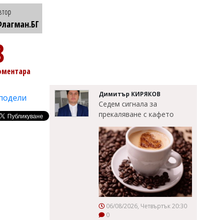
втор
лагман.БГ
8
оментара
Димитър КИРЯКОВ
подели
Седем сигнала за
прекаляване с кафето
06/08/2026, Четвъртък 20:30
0