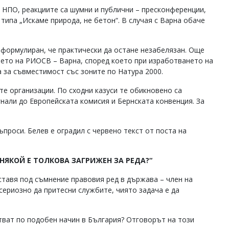
е НПО, реакциите са шумни и публични – пресконференции,
типа „Искаме природа, не бетон“. В случая с Варна обаче
 формулиран, че практически да остане незабелязан. Още
ието на РИОСВ – Варна, според което при изработването на
 за съвместимост със зоните по Натура 2000.
е организации. По сходни казуси те обикновено са
нали до Европейската комисия и Бернската конвенция. За
ъпроси. Белев е оградил с червено текст от поста на
НЯКОЙ Е ТОЛКОВА ЗАГРИЖЕН ЗА РЕДА?“
ставя под съмнение правовия ред в държава – член на
сериозно да притесни службите, чиято задача е да
тват по подобен начин в България? Отговорът на този