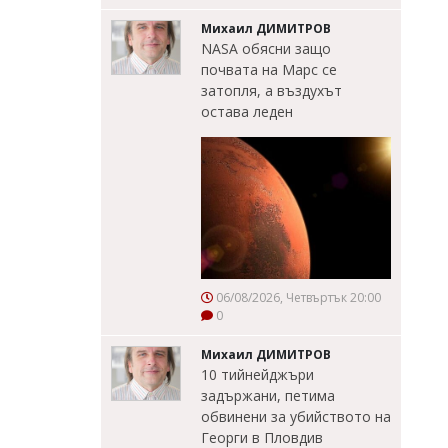
Михаил ДИМИТРОВ
NASA обясни защо
почвата на Марс се
затопля, а въздухът
остава леден
06/08/2026, Четвъртък 20:00
0
Михаил ДИМИТРОВ
10 тийнейджъри
задържани, петима
обвинени за убийството на
Георги в Пловдив