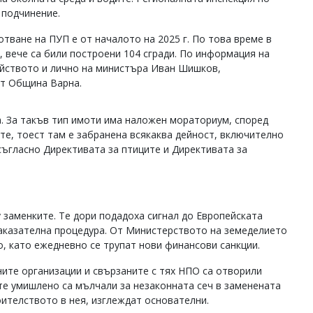
 подчинение.
тване на ПУП е от началото на 2025 г. По това време в
, вече са били построени 104 сгради. По информация на
йството и лично на министъра Иван Шишков,
от Община Варна.
а. За такъв тип имоти има наложен мораториум, според
те, тоест там е забранена всякаква дейност, включително
съгласно Директивата за птиците и Директивата за
 заменките. Те дори подадоха сигнал до Европейската
наказателна процедура. От Министерството на земеделието
о, като ежедневно се трупат нови финансови санкции.
ите организации и свързаните с тях НПО са отворили
те умишлено са мълчали за незаконната сеч в заменената
оителството в нея, изглеждат основателни.