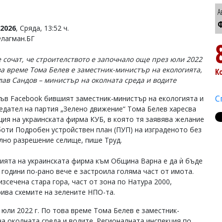
А
Ф
2026
, Сряда, 13:52 ч.
Флагман.БГ
 сочат, че строителството е започнало още през юли 2022
ова време Тома Белев е заместник-министър на екологията,
К
лав Сандов – министър на околната среда и водите
С
във Facebook бившият заместник-министър на екологията и
едател на партия „Зелено движение“ Тома Белев харесва
ция на украинската фирма КУБ, в която тя заявява желание
боти Подробен устройствен план (ПУП) на изграденото без
лно разрешение селище, пише Труд.
ията на украинската фирма към Община Варна е да ѝ бъде
години по-рано вече е застроила голяма част от имота.
зсечена стара гора, част от зона по Натура 2000,
ива схемите на зелените НПО-та.
юли 2022 г. По това време Тома Белев е заместник-
а околната среда и водите. Регионалната инспекция по