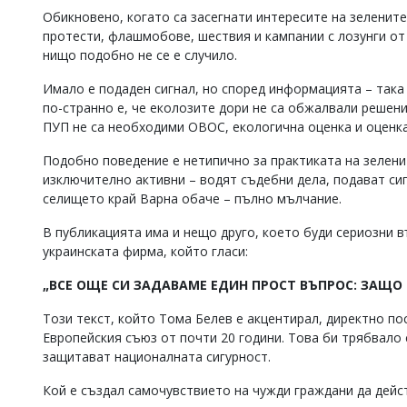
Обикновено, когато са засегнати интересите на зеленит
протести, флашмобове, шествия и кампании с лозунги от 
нищо подобно не се е случило.
Имало е подаден сигнал, но според информацията – така
по-странно е, че еколозите дори не са обжалвали решен
ПУП не са необходими ОВОС, екологична оценка и оценка
Подобно поведение е нетипично за практиката на зеленит
изключително активни – водят съдебни дела, подават сиг
селището край Варна обаче – пълно мълчание.
В публикацията има и нещо друго, което буди сериозни в
украинската фирма, който гласи:
„ВСЕ ОЩЕ СИ ЗАДАВАМЕ ЕДИН ПРОСТ ВЪПРОС: ЗАЩО 
Този текст, който Тома Белев е акцентирал, директно по
Европейския съюз от почти 20 години. Това би трябвало 
защитават националната сигурност.
Кой е създал самочувствието на чужди граждани да дейс