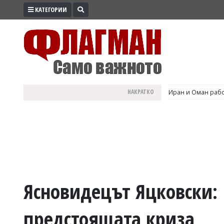
КАТЕГОРИИ
ПРОМО
ЗОНА
ИЗБОРИ
2026
ПРАКТИЧНО
НАКРАТКО
Иран и Оман рабо
КУЛТУРА
ЗДРАВЕ
ПОЛИТИКА
ОБЩИНИ
ОБЩЕСТВО
ЛАЙФСТАЙЛ
Ясновидецът Яцковски:
ВОЙНАТА
предстоящата криза
В