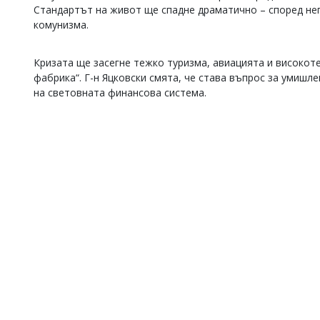
Стандартът на живот ще спадне драматично – според нег
Коментарите
комунизма.
под
статиите
се
Кризата ще засегне тежко туризма, авиацията и високот
въвеждат
фабрика“. Г-н Яцковски смята, че става въпрос за умишл
от
на световната финансова система.
читателите
и
редакцията
не
носи
отговорност
за
тях!
Ако
откриете
обиден
за
вас
коментар,
моля
сигнализирайте
ни!