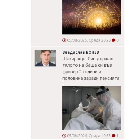
05/08/2026, Сряда 20:28
0
Владислав БОНЕВ
Шокиращо: Син държал
тялото на баща си във
фризер 2 години и
половина заради пенсията
05/08/2026, Сряда 19:55
1