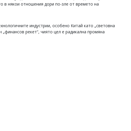
о в някои отношения дори по-зле от времето на
ехнологичните индустрии, особено Китай като „световна
ен „финансов рекет“, чиято цел е радикална промяна