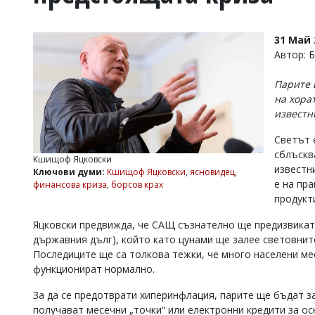
УКРАЙНА
СПОРТ
31 Май 
РАЗСЛЕДВАНЕ
Автор:
БИЗНЕС
Парите 
ЮГ
на хора
известн
Управители:
Светът е
Веселин
Василев,
сблъскв
Кшищоф Яцковски
email:
известн
Ключови думи:
Кшищоф Яцковски
,
ясновидец
,
v.vasilev@flagman.bg
е на пр
финансова криза
,
борсов крах
Катя
продук
Касабова,
еmail:
k.kassabova@flagman.bg
Яцковски предвижда, че САЩ съзнателно ще предизвикат
държавния дълг), който като цунами ще залее световните
Главен
Последиците ще са толкова тежки, че много населени ме
редактор:
Иван
функционират нормално.
Колев,
email:
За да се предотврати хиперинфлация, парите ще бъдат з
office@flagman.bg
получават месечни „точки“ или електронни кредити за о