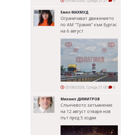
05/08/2026, Сряда 21:27
9
Емел МАХМУД
Ограничават движението
по АМ "Тракия" към Бургас
на 6 август
05/08/2026, Сряда 21:00
0
Михаил ДИМИТРОВ
Слънчевото затъмнение
на 12 август отваря нов
път пред 5 зодии