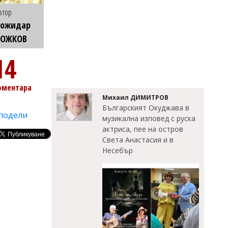
втор
Божидар
БОЖКОВ
14
оментара
Михаил ДИМИТРОВ
Българският Окуджава в
подели
музикална изповед с руска
актриса, пее на остров
Света Анастасия и в
Несебър