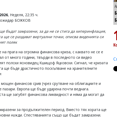
А
2026
, Неделя, 22:35 ч.
 Божидар БОЖКОВ
ще бъдат замразени, за да не се стига да хиперинфлация,
та ще се раздават виртуални точки, описва виденията си
ият поляк
К
 на прага на огромна финансова криза, с каквато не се е
ал от много години, твърди в последното си видео
С
ият полски ясновидец Кшищоф Яцковски. Сигнал, че кризата
ага ще бъде драстичното поскъпване на хранителните
ти
 мощен финансов срив (чрез срутване на облигациите и
 пазари. Европа ще бъде ударена почти веднага.
ста ще загубят финансова ликвидност и няма да могат да
амразени за продължителен период. Вместо тях хората ще
сновни нужди. Спестяванията също ще бъдат замразени.