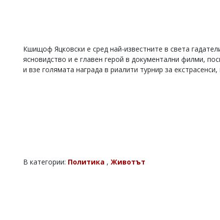
Кшищоф Яцковски е сред най-известните в света гадател
ясновидство и е главен герой в документални филми, пос
и взе голямата награда в риалити турнир за екстрасенси,
В категории:
Политика
,
Животът