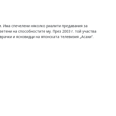
и. Има спечелени няколко риалити предавания за
ветени на способностите му. През 2003 г. той участва
 врачки и ясновидци на японската телевизия „Асахи“.