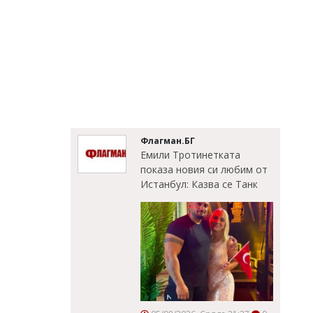
Флагман.БГ
Емили Тротинетката
показа новия си любим от
Истанбул: Казва се Танк