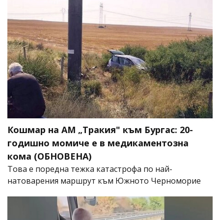
Кошмар на АМ „Тракия" към Бургас: 20-
годишно момиче е в медикаментозна
кома (ОБНОВЕНА)
Това е поредна тежка катастрофа по най-
натоварения маршрут към Южното Черноморие