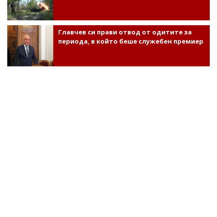
Главчев си прави отвод от одитите за
периода, в който беше служебен премиер