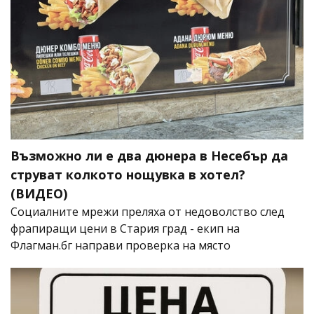
Възможно ли е два дюнера в Несебър да
струват колкото нощувка в хотел?
(ВИДЕО)
Социалните мрежи преляха от недоволство след
фрапиращи цени в Стария град - екип на
Флагман.бг направи проверка на място