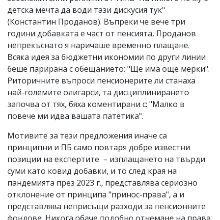
детска мечта да води тази дискусия тук"
(Константин Проданов). Въпреки че вече три
години добавката е част от пенсията, Проданов
непрекъснато я наричаше временно плащане.
Всяка идея за бюджетни икономии по други линии
беше парирана с обещанието: "Ще има още мерки".
Риторичните въпроси пенсионерите ли станаха
най-големите олигарси, та дисциплинирането
започва от тях, бяха коментирани с: "Малко в
повече ми идва вашата патетика".
Мотивите за тези предложения иначе са
принципни и ПБ само повтаря добре известни
позиции на експертите – изплащането на твърди
суми като ковид добавки, и то след края на
пандемията през 2023 г., представлява сериозно
отклонение от принципа "принос-права", а и
представлява неприсъщи разходи за пенсионните
фондове. Никога обаче подобно отнемане на права