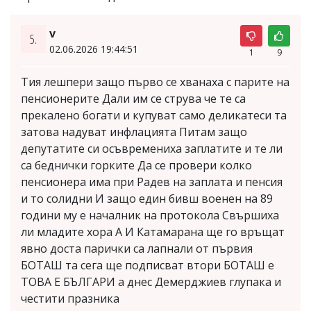
v
5.
02.06.2026 19:44:51
1
9
Тия лешпери защо първо се хванаха с парите на
пенсионерите Дали им се струва че те са
прекалено богати и купуват само деликатеси та
затова надуват инфлацията Питам защо
депутатите си осъвремениха заплатите и те ли
са беднички горките Да се провери колко
пенсионера има при Радев на заплата и пенсия
и то солидни И защо един бивш военен на 89
години му е началник на протокола Свършиха
ли младите хора А И Катамарана ще го връщат
явно доста парички са лапнали от първия
БОТАШ та сега ще подписват втори БОТАШ е
ТОВА Е БЪЛГАРИ а днес Демерджиев глупака и
честити празника