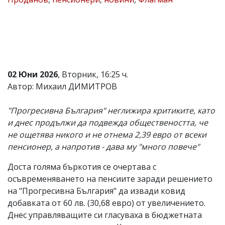
Коментарите
под
статиите
се
въвеждат
от
читателите
02 Юни 2026
, Вторник, 16:25 ч.
и
редакцията
Автор: Михаил ДИМИТРОВ
не
носи
"Прогресивна България" неглижира критиките, като
отговорност
за
и днес продължи да подвежда обществеността, че
тях!
не ощетява никого и не отнема 2,39 евро от всеки
Ако
пенсионер, а напротив - дава му "много повече"
откриете
обиден
за
Доста голяма бъркотия се очертава с
вас
осъвременяването на пенсиите заради решението
коментар,
на "Прогресивна България" да извади ковид
моля
сигнализирайте
добавката от 60 лв. (30,68 евро) от увеличението.
ни!
Днес управляващите си гласуваха в бюджетната