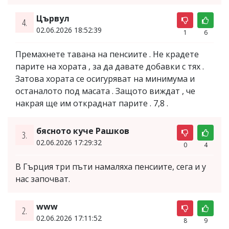
Цървул
4.
02.06.2026 18:52:39
1
6
Премахнете тавана на пенсиите . Не крадете
парите на хората , за да давате добавки с тях .
Затова хората се осигуряват на минимума и
останалото под масата . Защото виждат , че
накрая ще им откраднат парите . 7,8 .
бясното куче Рашков
3.
02.06.2026 17:29:32
0
4
В Гърция три пъти намаляха пенсиите, сега и у
нас започват.
www
2.
02.06.2026 17:11:52
8
9