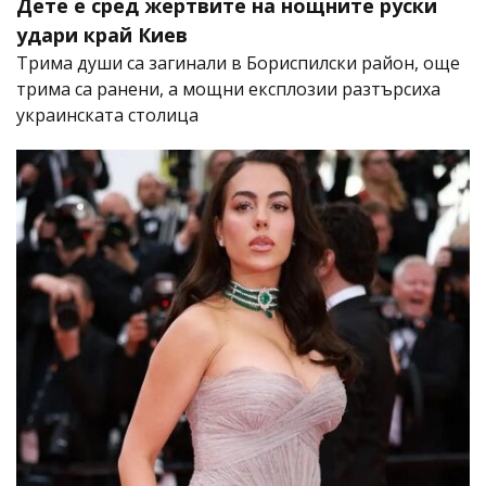
Дете е сред жертвите на нощните руски
удари край Киев
Трима души са загинали в Бориспилски район, още
трима са ранени, а мощни експлозии разтърсиха
украинската столица