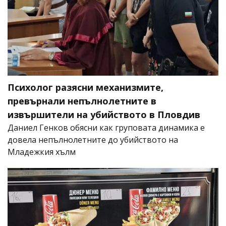
Психолог разясни механизмите,
превърнали непълнолетните в
извършители на убийството в Пловдив
Даниел Генков обясни как груповата динамика е
довела непълнолетните до убийството на
Младежкия хълм