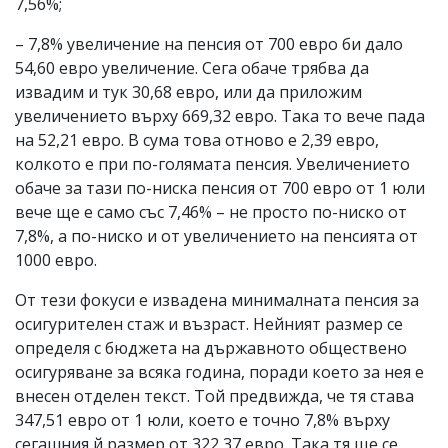
7,56%;
– 7,8% увеличение на пенсия от 700 евро би дало
54,60 евро увеличение. Сега обаче трябва да
извадим и тук 30,68 евро, или да приложим
увеличението върху 669,32 евро. Така то вече пада
на 52,21 евро. В сума това отново е 2,39 евро,
колкото е при по-голямата пенсия. Увеличението
обаче за тази по-ниска пенсия от 700 евро от 1 юли
вече ще е само със 7,46% – не просто по-ниско от
7,8%, а по-ниско и от увеличението на пенсията от
1000 евро.
От тези фокуси е извадена минималната пенсия за
осигурителен стаж и възраст. Нейният размер се
определя с бюджета на държавното обществено
осигуряване за всяка година, поради което за нея е
внесен отделен текст. Той предвижда, че тя става
347,51 евро от 1 юли, което е точно 7,8% върху
сегашния й размер от 322,37 евро. Така тя ще се