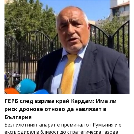
ГЕРБ след взрива край Кардам: Има ли
риск дронове отново да навлязат в
България
Безпилотният апарат е преминал от Румъния и е
експлодирал в близост до стратегическа газова