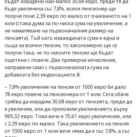
бъдат извадени най-малко 30,68 евро, преди тя да
бъде увеличена със 7,8%, всеки пенсионер ще
получи поне 2,39 евро по-малко от очакваното на 1
юли (става дума за по-ниска сума на увеличение, а
не намаляване на първоначалния размер на
пенсията). Тъй като изважданата сума е една и
съща за всички пенсии, то закономерно ще се
получи така, че по-ниските пенсии ще бъдат
ощетени с повече. Две примерни изчисления,
направени само с първоначалната сума на
добавката без индексациите й:
– 7,8% увеличение на пенсия от 1000 евро би дало
78 евро повече за пенсионера от 1 юли. Сега обаче
трябва да извадим 30,68 евро от пенсията, преди да
я увеличим, или да приложим увеличението върху
969,32 евро. Това вече е 75,61 евро увеличение, или
с 2,39 евро по-малко. Така увеличението на пенсия
от 1000 евро от 1 юли вече няма да е със 7,8%, а със