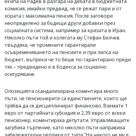
екипа на Радев в разгара на дебата в бюджетната
комисия, имайки предвид, че се режат пари и от
хората с максимална пенсия. После заговори
неопределено за бъдещи други добавки през
социалната система, например за кризата в Иран.
Няколко пъти той и колегата му Стефан Белчев
твърдяха, че промените гарантирали
осъвременяването на пенсиите и при липса на
бюджет, въпреки че то беше по-гарантирано преди
тях – предвидено е в Кодекса за социално
осигуряване.
Опозицията скандализирана коментира много
пъти, че пенсионерите са единствените, които ще
трябва да се дисциплинират финансово. Вземате 1
евро от партийната субсидия и 2,39 евро от всеки
пенсионер, коментираха депутати. Управляващите
загубиха търпение, като няколко пъти направиха
забележителни реплики от типа "На никого не му е