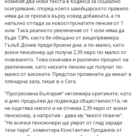
комисия два нови текста в Кодекса за социално
осигуряване, според които швейцарското правило
няма да се прилага върху ковид добавката, а тя
напълно отпада за новоотпуснатите пенсии от 1
юли. Така реалното увеличение от 1 юли няма да
бъде 7,8%, както бе обещано от вицепремиера
Гълъб Донев преди броени дни, а по-малко, като
всеки пенсионер ще получи 2,39 евро по-малко от
очакваното. Това означава и различен процент на
увеличение, като ниските пенсии ще получат по-
малко от високите. Предстои промените да минат в
пленарна зала, пише в-к Сега.
"Прогресивна България" неглижира критиките, като
и днес продължи да подвежда обществеността, че
не ощетява никого и не отнема 2,39 евро от всеки
пенсионер, а напротив - дава му "много повече".
"Не всички пенсионери ще умрат от глад заради
тези пари", коментира Константин Проданов от