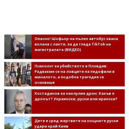
Опасно! Шофьор на пълен автобус хвана
волана с лакти, за да гледа TikTok на
магистралата (ВИДЕО)
Психолог за убийството в Пловдив:
Радвахме се на ловците на педофили в
миналото, а подобна трагедия се
очакваше
Костадинов за нахлулия дрон: Какъв е
дронът? Украински, руски или ирански?
Дете е сред жертвите на нощните руски
удари край Киев