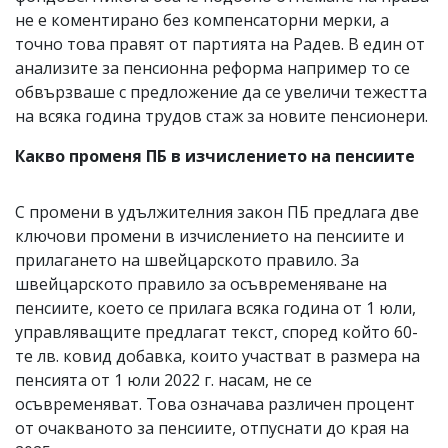
не е коментирано без компенсаторни мерки, а
точно това правят от партията на Радев. В един от
анализите за пенсионна реформа например то се
обвързваше с предложение да се увеличи тежестта
на всяка година трудов стаж за новите пенсионери.
Какво променя ПБ в изчислението на пенсиите
С промени в удължителния закон ПБ предлага две
ключови промени в изчислението на пенсиите и
прилагането на швейцарското правило. За
швейцарското правило за осъвременяване на
пенсиите, което се прилага всяка година от 1 юли,
управляващите предлагат текст, според който 60-
те лв. ковид добавка, които участват в размера на
пенсията от 1 юли 2022 г. насам, не се
осъвременяват. Това означава различен процент
от очакваното за пенсиите, отпуснати до края на