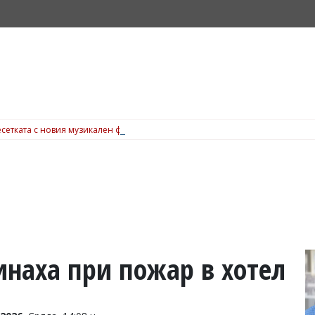
сетката с новия музикален фестивал Sunset port, вижте подробности
инаха при пожар в хотел