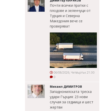
Димитър КИРЯКОВ
Почти всички пратки с
плодове и зеленчуци от
Турция и Северна
Македония вече се
проверяват
06/08/2026, Четвъртък 21:30
0
Михаил ДИМИТРОВ
Западнонилската треска
удари Гърция: 23 нови
случая за седмица и шест
жертви