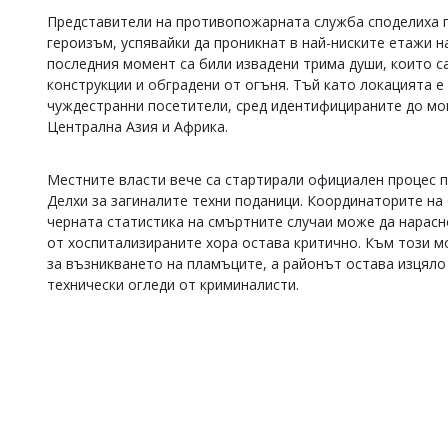
Представители на противопожарната служба споделиха п
Коментарите
под
героизъм, успявайки да проникнат в най-ниските етажи 
статиите
последния момент са били извадени трима души, които с
се
конструкции и обградени от огъня. Тъй като локацията е
въвеждат
чуждестранни посетители, сред идентифицираните до мо
от
Централна Азия и Африка.
читателите
и
редакцията
Местните власти вече са стартирали официален процес 
не
Делхи за загиналите техни поданици. Координаторите на
носи
отговорност
черната статистика на смъртните случаи може да нарасн
за
от хоспитализираните хора остава критично. Към този м
тях!
за възникването на пламъците, а районът остава изцяло 
Ако
технически огледи от криминалисти.
откриете
обиден
за
вас
коментар,
моля
сигнализирайте
ни!