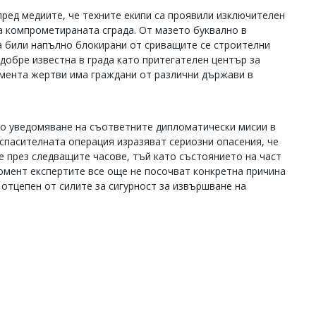
ред медиите, че техните екипи са проявили изключителен
на компрометираната сграда. От мазето буквално в
а били напълно блокирани от сриващите се строителни
 добре известна в града като притегателен център за
мента жертви има граждани от различни държави в
по уведомяване на съответните дипломатически мисии в
 спасителната операция изразяват сериозни опасения, че
е през следващите часове, тъй като състоянието на част
омент експертите все още не посочват конкретна причина
отцепен от силите за сигурност за извършване на