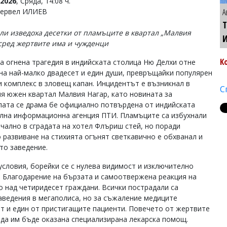
2026
, Сряда, 14:08 ч.
Тервел ИЛИЕВ
А
Т
ли изведоха десетки от пламъците в квартал „Малвия
 сред жертвите има и чужденци
К
 огнена трагедия в индийската столица Ню Делхи отне
на най-малко двадесет и един души, превръщайки популярен
и комплекс в зловещ капан. Инцидентът е възникнал в
С
я южен квартал Малвия Нагар, като новината за
лата се драма бе официално потвърдена от индийската
лна информационна агенция ПТИ. Пламъците са избухнали
чално в сградата на хотел Флъриш стей, но поради
 развиване на стихията огънят светкавично е обхванал и
то заведение.
условия, борейки се с нулева видимост и изключително
. Благодарение на бързата и самоотвержена реакция на
 над четиридесет граждани. Всички пострадали са
аведения в мегаполиса, но за съжаление медиците
ет и един от пристигащите пациенти. Повечето от жертвите
 да им бъде оказана специализирана лекарска помощ.