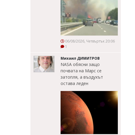
06/08/2026, Четвъртък 20:06
1
Михаил ДИМИТРОВ
NASA обясни защо
почвата на Марс се
затопля, а въздухът
остава леден