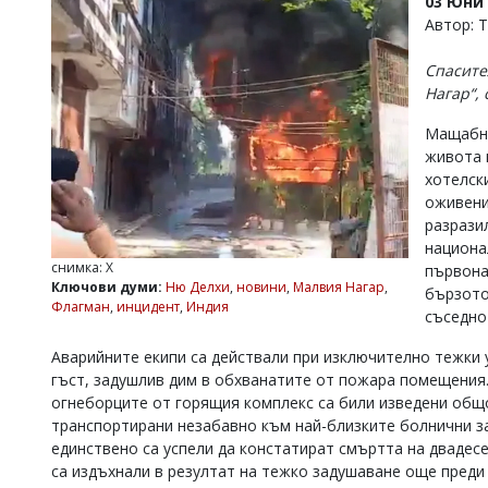
03 Юни 
УКРАЙНА
Автор: 
СПОРТ
Спасите
РАЗСЛЕДВАНЕ
Нагар“,
БИЗНЕС
Мащабна
ЮГ
живота 
хотелск
Управители:
оживени
Веселин
разрази
Василев,
национа
email:
снимка: Х
първона
v.vasilev@flagman.bg
Ключови думи:
Ню Делхи
,
новини
,
Малвия Нагар
,
бързото
Катя
Флагман
,
инцидент
,
Индия
Касабова,
съседно
еmail:
k.kassabova@flagman.bg
Аварийните екипи са действали при изключително тежки 
Главен
гъст, задушлив дим в обхванатите от пожара помещения
редактор:
огнеборците от горящия комплекс са били изведени общо
Иван
транспортирани незабавно към най-близките болнични з
Колев,
единствено са успели да констатират смъртта на двадес
email:
са издъхнали в резултат на тежко задушаване още преди
office@flagman.bg