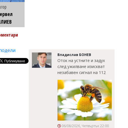
втор
ервел
ИЛИЕВ
оментари
подели
Владислав БОНЕВ
Оток на устните и задух
след ужилване изискват
незабавен сигнал на 112
06/08/2026, Четвъртък 22:00