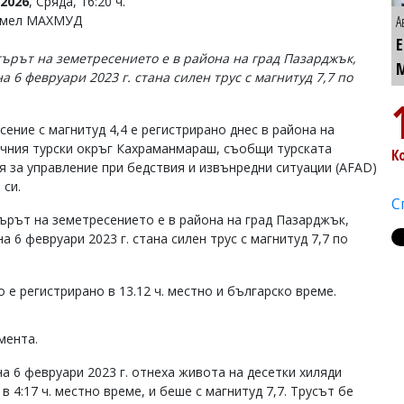
2026
, Сряда, 16:20 ч.
Емел МАХМУД
А
ърът на земетресението е в района на град Пазарджък,
а 6 февруари 2023 г. стана силен трус с магнитуд 7,7 по
сение с магнитуд 4,4 е регистрирано днес в района на
чния турски окръг Кахраманмараш, съобщи турската
К
я за управление при бедствия и извънредни ситуации (AFAD)
 си.
С
ърът на земетресението е в района на град Пазарджък,
а 6 февруари 2023 г. стана силен трус с магнитуд 7,7 по
 е регистрирано в 13.12 ч. местно и българско време.
мента.
а 6 февруари 2023 г. отнеха живота на десетки хиляди
 4:17 ч. местно време, и беше с магнитуд 7,7. Трусът бе