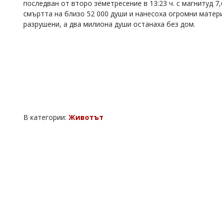
последван от второ земетресение в 13:23 ч. с магнитуд 7
Коментарите
смъртта на близо 52 000 души и нанесоха огромни матери
под
разрушени, а два милиона души останаха без дом.
статиите
се
въвеждат
от
читателите
и
редакцията
не
носи
отговорност
В категории:
Животът
за
тях!
Ако
откриете
обиден
за
вас
коментар,
моля
сигнализирайте
ни!