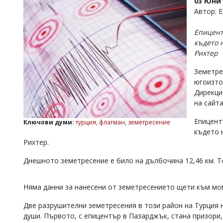
03 Юни 
УКРАЙНА
Автор: 
СПОРТ
Епицент
РАЗСЛЕДВАНЕ
където н
БИЗНЕС
Рихтер
ЮГ
Земетре
югоизто
Управители:
Дирекци
Веселин
на сайта
Василев,
email:
Епицент
Ключови думи:
турция
,
флагман
,
земетресение
v.vasilev@flagman.bg
където н
Катя
Рихтер.
Касабова,
еmail:
k.kassabova@flagman.bg
Днешното земетресение е било на дълбочина 12,46 км. То
Главен
редактор:
Няма данни за нанесени от земетресението щети към мо
Иван
Колев,
Две разрушителни земетресения в този район на Турция н
email:
души. Първото, с епицентър в Пазарджък, стана призори, в
office@flagman.bg