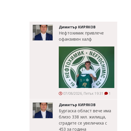
Димитър КИРЯКОВ
Нефтохимик привлече
офанзивен халф
07/08/2026, Петък 19:31
1
Димитър КИРЯКОВ
Бургаска област вече има
близо 338 хил. жилища,
сградите се увеличиха с
453 за година