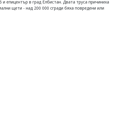
,6 и епицентър в град Елбистан. Двата труса причиниха
ални щети - над 200 000 сгради бяха повредени или