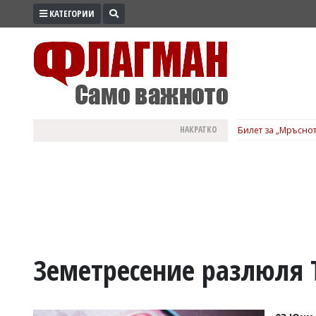
КАТЕГОРИИ
ПРОМО
ЗОНА
ИЗБОРИ
2026
ПРАКТИЧНО
НАКРАТКО
Билет за „Мръснот
КУЛТУРА
ЗДРАВЕ
ПОЛИТИКА
ОБЩИНИ
ОБЩЕСТВО
ЛАЙФСТАЙЛ
Земетресение разлюля 
ВОЙНАТА
В