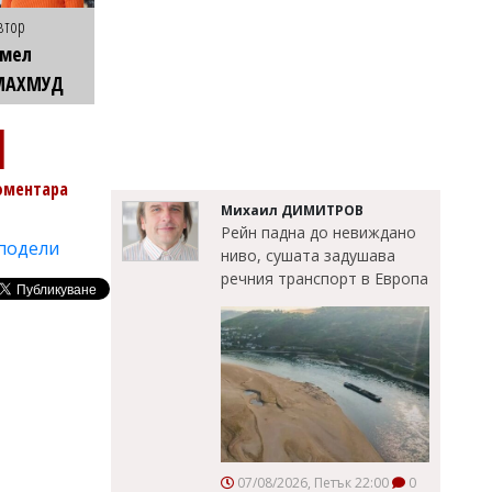
втор
Емел
МАХМУД
1
оментара
Михаил ДИМИТРОВ
Рейн падна до невиждано
подели
ниво, сушата задушава
речния транспорт в Европа
07/08/2026, Петък 22:00
0