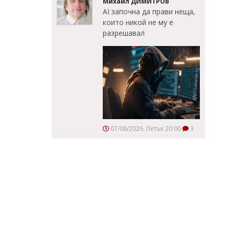
Михаил ДИМИТРОВ
AI започна да прави неща,
които никой не му е
разрешавал
07/08/2026, Петък 20:00
3