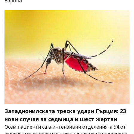
Европа
Западнонилската треска удари Гърция: 23
нови случая за седмица и шест жертви
Осем пациенти са в интензивни отделения, а 54 от
заразените са развили усложнения на централната