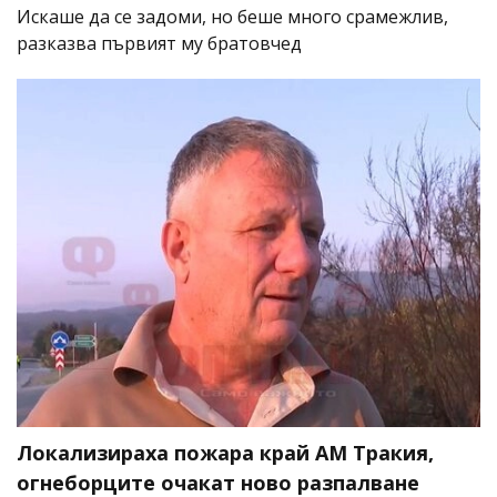
Искаше да се задоми, но беше много срамежлив,
разказва първият му братовчед
Локализираха пожара край АМ Тракия,
огнеборците очакат ново разпалване