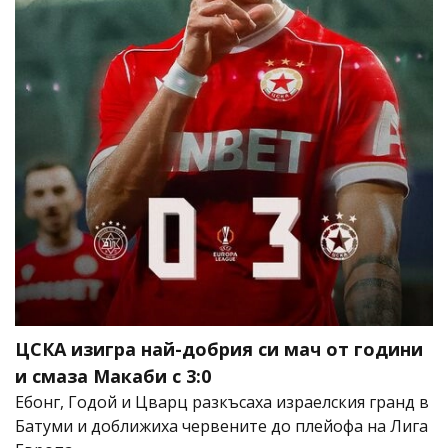
ЦСКА изигра най-добрия си мач от години
и смаза Макаби с 3:0
Ебонг, Годой и Цварц разкъсаха израелския гранд в
Батуми и доближиха червените до плейофа на Лига