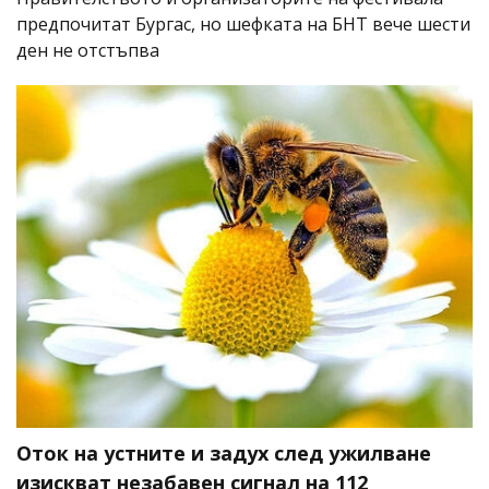
предпочитат Бургас, но шефката на БНТ вече шести
ден не отстъпва
Оток на устните и задух след ужилване
изискват незабавен сигнал на 112