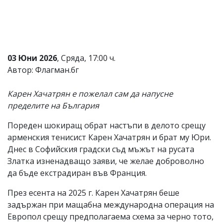
Коментарите
под
статиите
се
въвеждат
от
03 Юни 2026
, Сряда, 17:00 ч.
читателите
Автор: Флагман.бг
и
редакцията
не
Карен Хачатрян е пожелал сам да напусне
носи
пределите на България
отговорност
за
Пореден шокиращ обрат настъпи в делото срещу
тях!
Ако
арменския тенисист Карен Хачатрян и брат му Юри.
откриете
Днес в Софийския градски съд мъжът на русата
обиден
Златка изненадващо заяви, че желае доброволно
за
вас
да бъде екстрадиран във Франция.
коментар,
моля
През есента на 2025 г. Карен Хачатрян беше
сигнализирайте
задържан при мащабна международна операция на
ни!
Европол срещу предполагаема схема за черно тото,