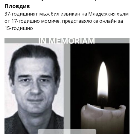
Пловдив
37-годишният мъж бил извикан на Младежкия хълм
от 17-годишно момиче, представяло се онлайн за
15-годишно