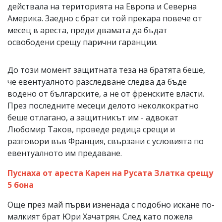
действала на територията на Европа и Северна
Америка. Заедно с брат си той прекара повече от
месец в ареста, преди двамата да бъдат
освободени срещу парични гаранции.
До този момент защитната теза на братята беше,
че евентуалното разследване следва да бъде
водено от българските, а не от френските власти.
През последните месеци делото неколкократно
беше отлагано, а защитникът им - адвокат
Любомир Таков, проведе редица срещи и
разговори във Франция, свързани с условията по
евентуалното им предаване.
Пуснаха от ареста Карен на Русата Златка срещу
5 бона
Още през май първи изненада с подобно искане по-
малкият брат Юри Хачатрян. След като пожела