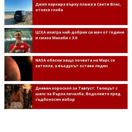
Джип паркира върху плажа в Свети Влас,
отнесе глоба
ЦСКА изигра най-добрия си мач от години
и смаза Макаби с 3:0
NASA обясни защо почвата на Марс се
затопля, а въздухът остава леден
Дневен хороскоп за 7 август: Телецът с
шанс за бърза печалба, Водолеите пред
съдбоносен избор