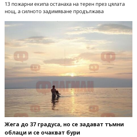
13 пожарни екипа останаха на терен през цялата
нощ, а силното задимяване продължава
Жега до 37 градуса, но се задават тъмни
облаци и се очакват бури