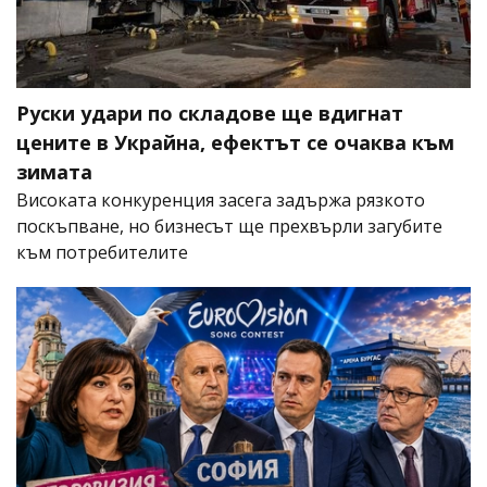
Руски удари по складове ще вдигнат
цените в Украйна, ефектът се очаква към
зимата
Високата конкуренция засега задържа рязкото
поскъпване, но бизнесът ще прехвърли загубите
към потребителите