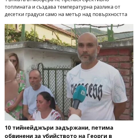
топлината и създава температурна разлика от
десетки градуси само на метър над повърхността
10 тийнейджъри задържани, петима
обвинени за убийството на Георги в