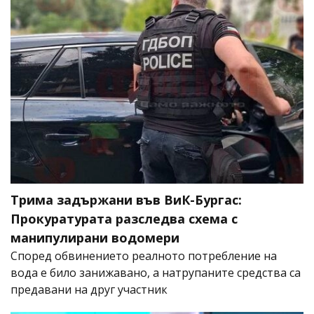
Трима задържани във ВиК-Бургас:
Прокуратурата разследва схема с
манипулирани водомери
Според обвинението реалното потребление на
вода е било занижавано, а натрупаните средства са
предавани на друг участник