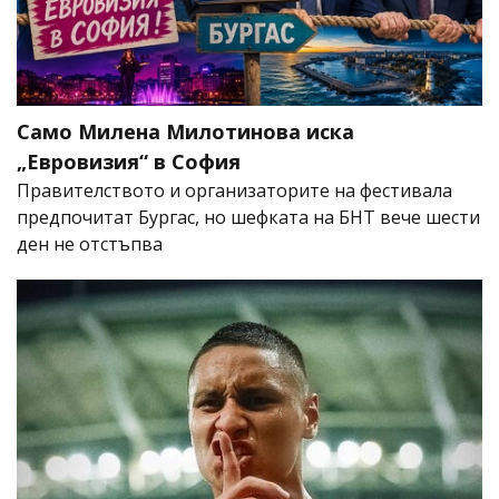
Само Милена Милотинова иска
„Евровизия“ в София
Правителството и организаторите на фестивала
предпочитат Бургас, но шефката на БНТ вече шести
ден не отстъпва