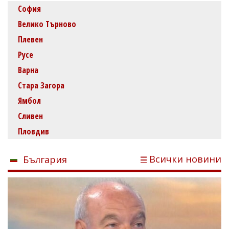
София
Велико Търново
Плевен
Русе
Варна
Стара Загора
Ямбол
Сливен
Пловдив
Всички новини
България