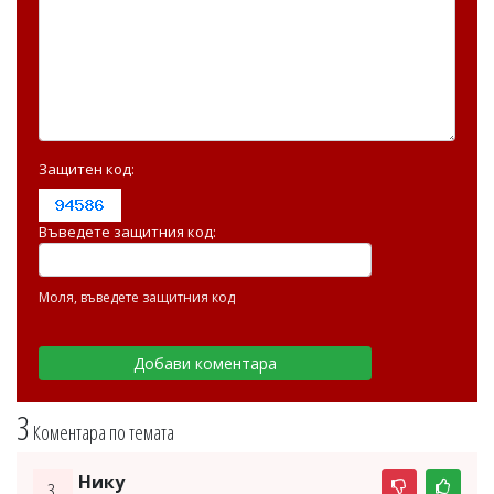
Защитен код:
Въведете защитния код:
Моля, въведете защитния код
3
Коментара по темата
Нику
3.