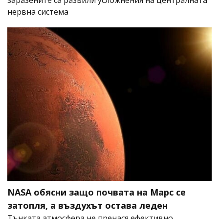
нервна система
NASA обясни защо почвата на Марс се
затопля, а въздухът остава леден
Тънката атмосфера не пренася ефективно