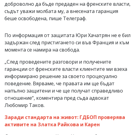
доброволно да бъде предаден на френските власти,
съдът уважи молбата му, а внесената гаранция
беше освободена, пише Телеграф.
По информация от защитата Юри Хачатрян не е бил
задържан след пристигането си във Франция и към
момента се намира на свобода.
„След проведените разговори и получените
гаранции от френските власти клиентите ми взеха
информирано решение за своето процесуално
поведение. Вярваме, че правата им ще бъдат
напълно защитени и че ще получат справедливо
отношение“, коментира пред съда адвокат
Любомир Таков.
Заради стандарта на живот: ГДБОП проверява
активите на Златка Райкова и Карен