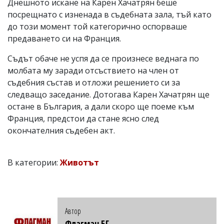
Днешното искане на Карен Хачатрян беше
посрещнато с изненада в съдебната зала, тъй като
до този момент той категорично оспорваше
предаването си на Франция.
Съдът обаче не успя да се произнесе веднага по
молбата му заради отсъствието на член от
съдебния състав и отложи решението си за
следващо заседание. Дотогава Карен Хачатрян ще
остане в България, а дали скоро ще поеме към
Франция, предстои да стане ясно след
окончателния съдебен акт.
В категории:
Животът
Автор
Флагман.БГ