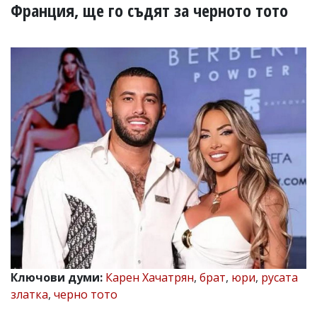
УКРАЙНА
Франция, ще го съдят за черното тото
СПОРТ
РАЗСЛЕДВАНЕ
БИЗНЕС
ЮГ
Управители:
Веселин
Василев,
email:
v.vasilev@flagman.bg
Катя
Касабова,
еmail:
k.kassabova@flagman.bg
Главен
редактор:
Иван
Ключови думи:
Карен Хачатрян
,
брат
,
юри
,
русата
Колев,
златка
,
черно тото
email:
office@flagman.bg