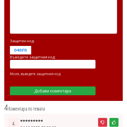
Защитен код:
Въведете защитния код:
Моля, въведете защитния код
4
Коментара по темата
*********
4.