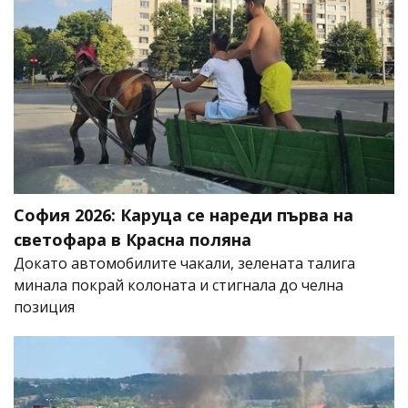
София 2026: Каруца се нареди първа на
светофара в Красна поляна
Докато автомобилите чакали, зелената талига
минала покрай колоната и стигнала до челна
позиция