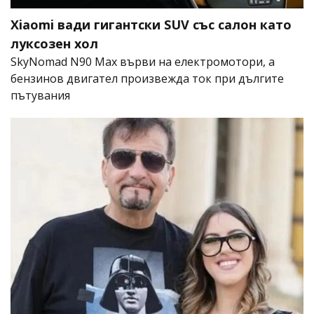
Xiaomi вади гигантски SUV със салон като
луксозен хол
SkyNomad N90 Max върви на електромотори, а
бензинов двигател произвежда ток при дългите
пътувания