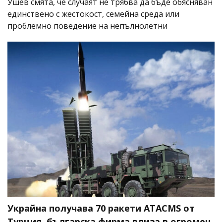
Ушев смята, че случаят не трябва да бъде обясняван
единствено с жестокост, семейна среда или
проблемно поведение на непълнолетни
Украйна получава 70 ракети ATACMS от
Турция, българска фирма влиза в огромен