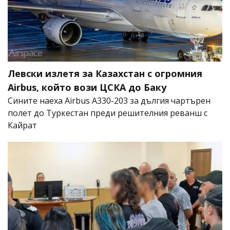
Левски излетя за Казахстан с огромния
Airbus, който вози ЦСКА до Баку
Сините наеха Airbus A330-203 за дългия чартърен
полет до Туркестан преди решителния реванш с
Кайрат