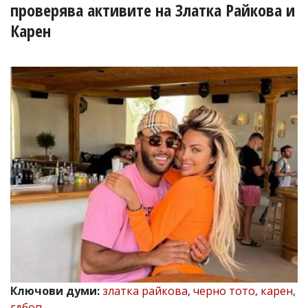
УКРАЙНА
проверява активите на Златка Райкова и
СПОРТ
Карен
РАЗСЛЕДВАНЕ
БИЗНЕС
ЮГ
Управители:
Веселин
Василев,
email:
v.vasilev@flagman.bg
Катя
Касабова,
еmail:
k.kassabova@flagman.bg
Главен
редактор:
Иван
Колев,
email:
Ключови думи:
златка райкова
,
черно тото
,
карен
,
office@flagman.bg
гдбоп