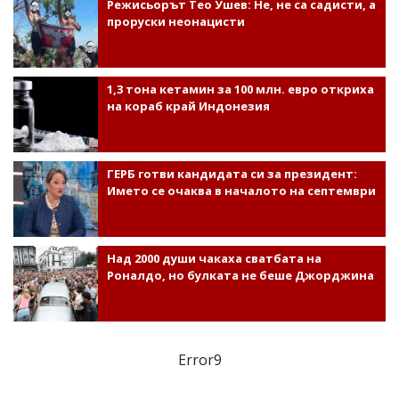
Режисьорът Тео Ушев: Не, не са садисти, а
проруски неонацисти
1,3 тона кетамин за 100 млн. евро откриха
на кораб край Индонезия
ГЕРБ готви кандидата си за президент:
Името се очаква в началото на септември
Над 2000 души чакаха сватбата на
Роналдо, но булката не беше Джорджина
Error9