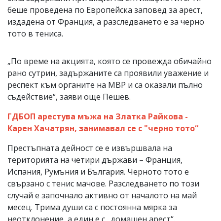
беше проведена по Европейска заповед за арест,
издадена от Франция, а разследването е за чeрно
тотo в тениса.
„По време на акцията, която се провежда обичайно
рано сутрин, задържаните са проявили уважение и
респект към органите на МВР и са оказали пълно
съдействие“, заяви още Пешев.
ГДБОП арестува мъжа на Златка Райкова -
Карен Хачатрян, занимавал се с "черно тото“
Престъпната дейност се е извършвала на
територията на четири държави – Франция,
Испания, Румъния и България. Черното тото е
свързано с тенис мачове. Разследването по този
случай е започнало активно от началото на май
месец. Трима души са с постоянна мярка за
неотклонение, а един е с „домашен арест“.