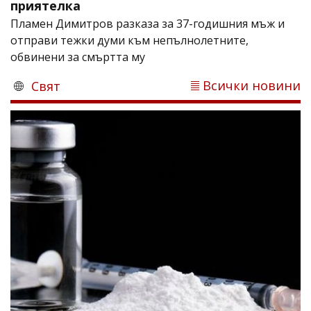
приятелка
Пламен Димитров разказа за 37-годишния мъж и
отправи тежки думи към непълнолетните,
обвинени за смъртта му
Всички новини
Свят