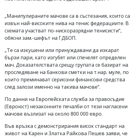
„Мaнипулираните мачове са в състезания, които са
извън най-високите нива на тенис федерациите. В
схемата участват по-нискоразрядни тенисисти“,
обясни зам.-шефът на ГДБОП.
„Те са изкушени или принуждавани да изкарат
бързи пари, като изгубят или спечелят определен
мач. Доказателствата срещу групата се базират на
проследяване на банкови сметки на т.нар. муле, по
които преминават сериозни финансови средства
след зaлози именно на такива мачове“.
По данни на Европейската служба за правосъдие
(Евроюст) незаконните печалби от тези нaгласени
мaчове възлизат на около 800 000 евро.
Във връзка с демонстрирания висок стандарт на
живот на Карен и Златка Райкова Пешев заяви, че