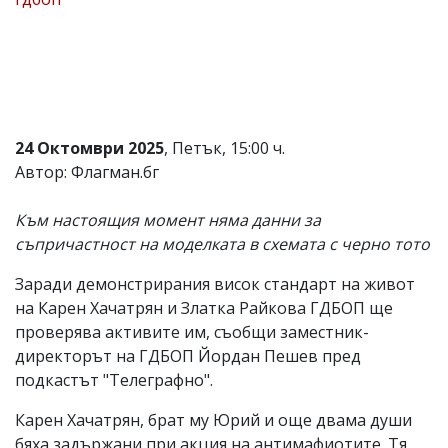
Коментарите
под
статиите
се
въвеждат
от
читателите
24 Октомври 2025
, Петък, 15:00 ч.
и
редакцията
Автор: Флагман.бг
не
носи
Към настоящия момент няма данни за
отговорност
за
съпричастност на моделката в схемата с черно тото
тях!
Ако
Заради демонстрирания висок стандарт на живот
откриете
на Карен Хачатрян и Златка Райкова ГДБОП ще
обиден
за
проверява активите им, съобщи заместник-
вас
директорът на ГДБОП Йордан Пешев пред
коментар,
подкастът "Телеграфно".
моля
сигнализирайте
Карен Хачатрян, брат му Юрий и още двама души
ни!
бяха задържани при акция на антимафиотите. Тя