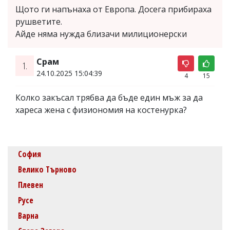
Щото ги напънаха от Европа. Досега прибираха
рушветите.
Айде няма нужда близачи милиционерски
Срам
1.
24.10.2025 15:04:39
4
15
Колко закъсал трябва да бъде един мъж за да
хареса жена с физиономия на костенурка?
София
Велико Търново
Плевен
Русе
Варна