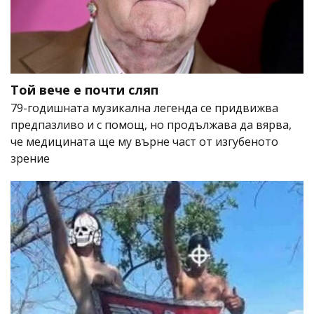
Той вече е почти сляп
79-годишната музикална легенда се придвижва
предпазливо и с помощ, но продължава да вярва,
че медицината ще му върне част от изгубеното
зрение