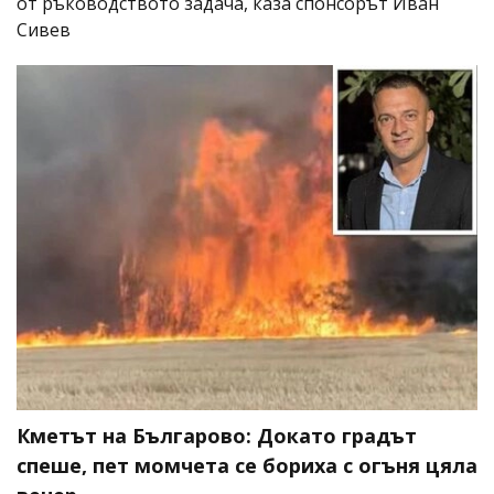
от ръководството задача, каза спонсорът Иван
Сивев
Кметът на Българово: Докато градът
спеше, пет момчета се бориха с огъня цяла