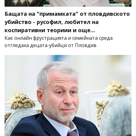
Бащата на "примамката" от пловдивското
убийство - русофил, любител на
коспиративни теориии и още...
Как онлайн фрустрацията и семейната среда
отгледаха децата-убийци от Пловдив