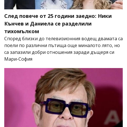
След повече от 25 години заедно: Ники
Кънчев и Даниела се разделили
тихомълком
Според близки до телевизионния водещ двамата са
поели по различни пътища още миналото лято, но
са запазили добри отношения заради дъщеря си
Мари-София