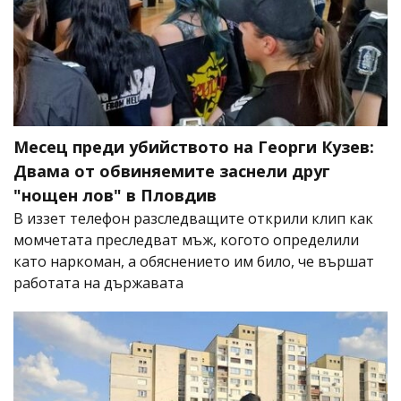
Месец преди убийството на Георги Кузев:
Двама от обвиняемите заснели друг
"нощен лов" в Пловдив
В иззет телефон разследващите открили клип как
момчетата преследват мъж, когото определили
като наркоман, а обяснението им било, че вършат
работата на държавата