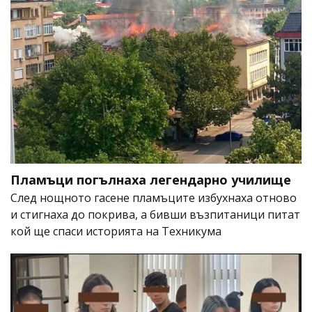
Пламъци погълнаха легендарно училище
След нощното гасене пламъците избухнаха отново
и стигнаха до покрива, а бивши възпитаници питат
кой ще спаси историята на Техникума