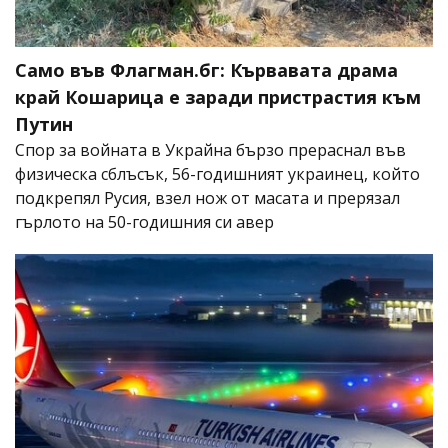
Само във Флагман.бг: Кървавата драма
край Кошарица е заради пристрастия към
Путин
Спор за войната в Украйна бързо прераснал във
физическа сблъсък, 56-годишният украинец, който
подкрепял Русия, взел нож от масата и прерязал
гърлото на 50-годишния си авер