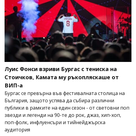
Луис Фонси взриви Бургас с тениска на
Стоичков, Камата му ръкопляскаше от
ВИП-а
Бургас се превърна във фестивалната столица на
България, защото успява да събира различни
публики в рамките на един сезон - от световни поп
звезди и легенди на 90-те до рок, джаз, хип-хоп,
поп-фолк, инфлуенсъри и тийнейджърска
аудитория