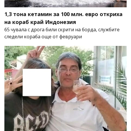
1,3 тона кетамин за 100 млн. евро откриха
на кораб край Индонезия
65 чувала с дрога били скрити на борда, службите
следели кораба още от февруари