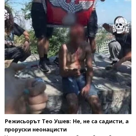
Режисьорът Тео Ушев: Не, не са садисти, а
проруски неонацисти