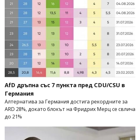
AfD дръпна със 7 пункта пред CDU/CSU в
Германия
Алтернатива за Германия достига рекордните за
ARD 28%, докато блокът на Фридрих Мерц се свлича
до 21%