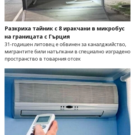
Разкриха тайник с 8 иракчани в микробус
на границата с Гърция
31-годишен литовец е обвинен за каналджийство,
мигрантите били натъпкани в специално изградено
пространство в товарния отсек