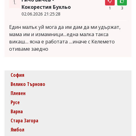
1.
Кокорестия Бухльо
1
3
02.06.2026 21:25:28
Един малък уй мога да им дам да ми удържат,
мама им и измамници....една малка такса
викаш.... ясна е работата ....иначе с Келемето
отиваме заедно
София
Велико Търново
Плевен
Русе
Варна
Стара Загора
Ямбол