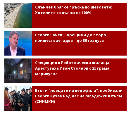
Слънчев бряг се пръска по шевовете:
Хотелите са пълни на 100%
Георги Рачев: Горещини до второ
пришествие, идват до 39 градуса
Спецакция в Работнически жилища:
Арестуваха Иван Стоянов с 25 грама
марихуана
Ето ги "ловците на педофили", пребивали
Георги Кузев над час на Младежкия хълм
(СНИМКИ)