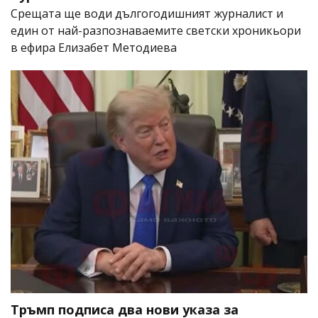
Срещата ще води дългогодишният журналист и
един от най-разпознаваемите светски хроникьори
в ефира Елизабет Методиева
Тръмп подписа два нови указа за