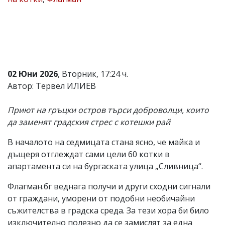
Коментарите
под
статиите
се
въвеждат
от
читателите
02 Юни 2026
, Вторник, 17:24 ч.
и
редакцията
Автор: Тервел ИЛИЕВ
не
носи
Приют на гръцки остров търси доброволци, които
отговорност
за
да заменят градския стрес с котешки рай
тях!
Ако
В началото на седмицата стана ясно, че майка и
откриете
дъщеря отглеждат сами цели 60 котки в
обиден
за
апартамента си на бургаската улица „Сливница“.
вас
коментар,
Флагман.бг веднага получи и други сходни сигнали
моля
от граждани, уморени от подобни необичайни
сигнализирайте
съжителства в градска среда. За тези хора би било
ни!
изключително полезно да се замислят за една