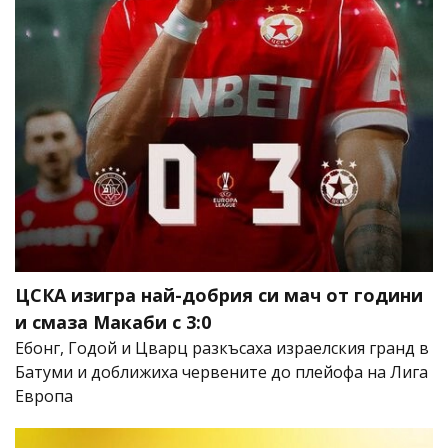
ЦСКА изигра най-добрия си мач от години
и смаза Макаби с 3:0
Ебонг, Годой и Цварц разкъсаха израелския гранд в
Батуми и доближиха червените до плейофа на Лига
Европа