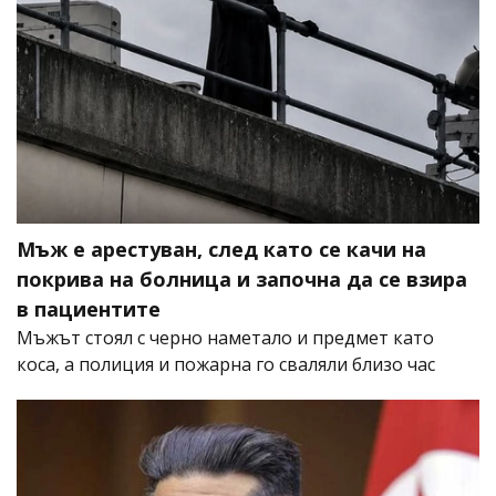
Мъж е арестуван, след като се качи на
покрива на болница и започна да се взира
в пациентите
Мъжът стоял с черно наметало и предмет като
коса, а полиция и пожарна го сваляли близо час