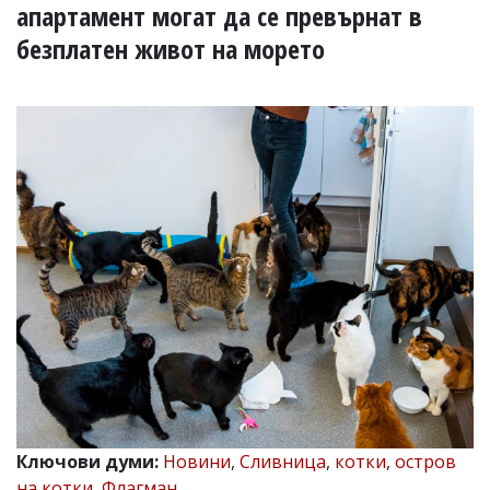
УКРАЙНА
апартамент могат да се превърнат в
СПОРТ
безплатен живот на морето
РАЗСЛЕДВАНЕ
БИЗНЕС
ЮГ
Управители:
Веселин
Василев,
email:
v.vasilev@flagman.bg
Катя
Касабова,
еmail:
k.kassabova@flagman.bg
Главен
редактор:
Иван
Колев,
email:
Ключови думи:
Новини
,
Сливница
,
котки
,
остров
office@flagman.bg
на котки
,
Флагман