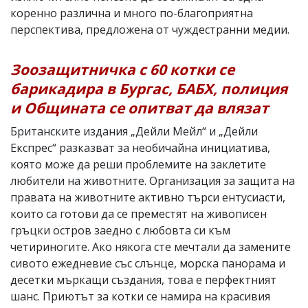
коренно различна и много по-благоприятна
перспектива, предложена от чуждестранни медии.
Зоозащитничка с 60 котки се
барикадира в Бургас, БАБХ, полиция
и Общината се опитват да влязат
Британските издания „Дейли Мейл“ и „Дейли
Експрес“ разказват за необичайна инициатива,
която може да реши проблемите на заклетите
любители на животните. Организация за защита на
правата на животните активно търси ентусиасти,
които са готови да се преместят на живописен
гръцки остров заедно с любовта си към
четириногите. Ако някога сте мечтали да замените
сивото ежедневие със слънце, морска панорама и
десетки мъркащи създания, това е перфектният
шанс. Приютът за котки се намира на красивия