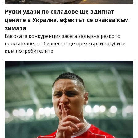
Руски удари по складове ще вдигнат
цените в Украйна, ефектът се очаква към
зимата
Високата конкуренция засега задържа рязкото
поскъпване, но бизнесът ще прехвърли загубите
към потребителите