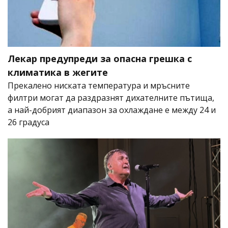
Лекар предупреди за опасна грешка с
климатика в жегите
Прекалено ниската температура и мръсните
филтри могат да раздразнят дихателните пътища,
а най-добрият диапазон за охлаждане е между 24 и
26 градуса