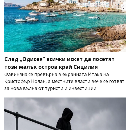
След „Одисея“ всички искат да посетят
този малък остров край Сицилия
Фавиняна се превърна в екранната Итака на
Кристофър Нолан, а местните власти вече се готвят
за нова вълна от туристи и инвестиции