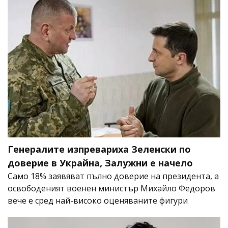
Генералите изпревариха Зеленски по
доверие в Украйна, Залужни е начело
Само 18% заявяват пълно доверие на президента, а
освободеният военен министър Михайло Федоров
вече е сред най-високо оценяваните фигури