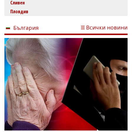
Сливен
Пловдив
Всички новини
България