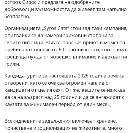
остров Сирос и предлага на одобрените
доброволци възможността да живеят там напълно
безплатно.
Организацията „Syros Cats“ стои зад тази кампания,
опитвайки се да намери грижовни стопани за
своите питомци. Във въпросния приют в момента
пребивават повече от 60 спасени котки, които имат
крещяща нужда от човешко внимание и адекватни
грижи.
Кандидатурите за настоящата 2026 година вече са
отворени, като се очаква огромен наплив от
кандидати от целия свят. От желаещите се изисква
да са на възраст над 25 години и да се ангажират с
каузата за минимален период от един месец.
Всекидневните задължения включват хранене,
почистване и социализация на животните, много