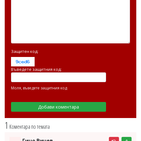
Защитен код:
Въведете защитния код:
Моля, въведете защитния код
1
Коментара по темата
Гичо Вичев -