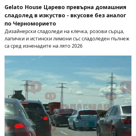
Gelato House Царево превърна домашния
сладолед в изкуство - вкусове без аналог
по Черноморието
Дизайнерски сладоледи на клечка, розови сърца,
лапички и истински лимони със сладоледен пълнеж
са сред изненадите на лято 2026