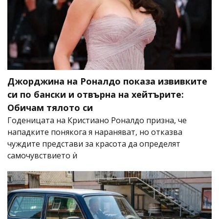
Джорджина на Роналдо показа извивките
си по бански и отвърна на хейтърите:
Обичам тялото си
Годеницата на Кристиано Роналдо призна, че
нападките понякога я нараняват, но отказва
чуждите представи за красота да определят
самочувствието ѝ