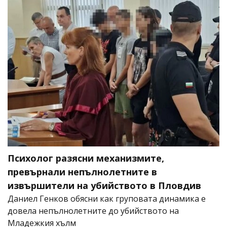
Психолог разясни механизмите,
превърнали непълнолетните в
извършители на убийството в Пловдив
Даниел Генков обясни как груповата динамика е
довела непълнолетните до убийството на
Младежкия хълм