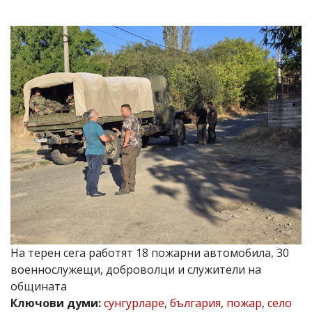
УКРАЙНА
СПОРТ
РАЗСЛЕДВАНЕ
БИЗНЕС
ЮГ
Управители:
Веселин
Василев,
email:
v.vasilev@flagman.bg
Катя
Касабова,
еmail:
k.kassabova@flagman.bg
Главен
На терен сега работят 18 пожарни автомобила, 30
редактор:
Иван
военнослужещи, доброволци и служители на
Колев,
общината
email:
Ключови думи:
сунгурларе
,
българия
,
пожар
,
село
office@flagman.bg