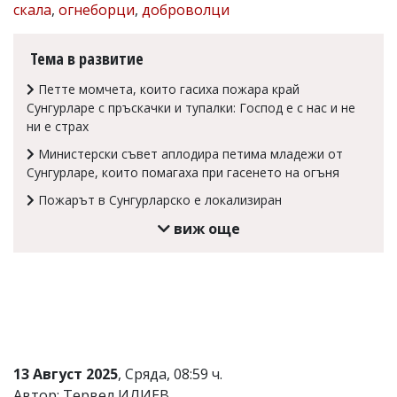
скала
,
огнеборци
,
доброволци
Коментарите
под
статиите
Тема в развитие
се
въвеждат
Петте момчета, които гасиха пожара край
от
Сунгурларе с пръскачки и тупалки: Господ е с нас и не
читателите
ни е страх
и
редакцията
Министерски съвет аплодира петима младежи от
не
Сунгурларе, които помагаха при гасенето на огъня
носи
отговорност
Пожарът в Сунгурларско е локализиран
за
виж още
тях!
Ако
откриете
обиден
за
вас
коментар,
моля
сигнализирайте
ни!
13 Август 2025
, Сряда, 08:59 ч.
Автор: Тервел ИЛИЕВ