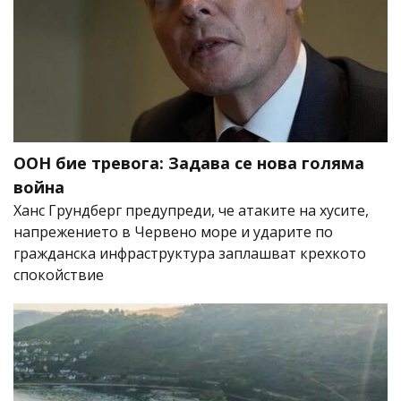
ООН бие тревога: Задава се нова голяма
война
Ханс Грундберг предупреди, че атаките на хусите,
напрежението в Червено море и ударите по
гражданска инфраструктура заплашват крехкото
спокойствие