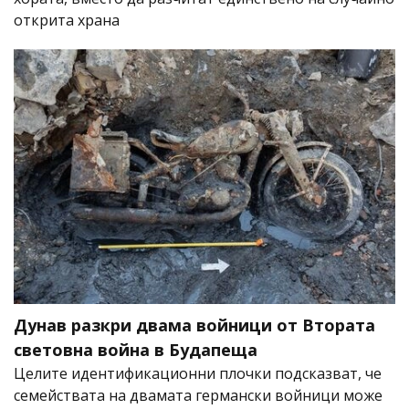
открита храна
Дунав разкри двама войници от Втората
световна война в Будапеща
Целите идентификационни плочки подсказват, че
семействата на двамата германски войници може