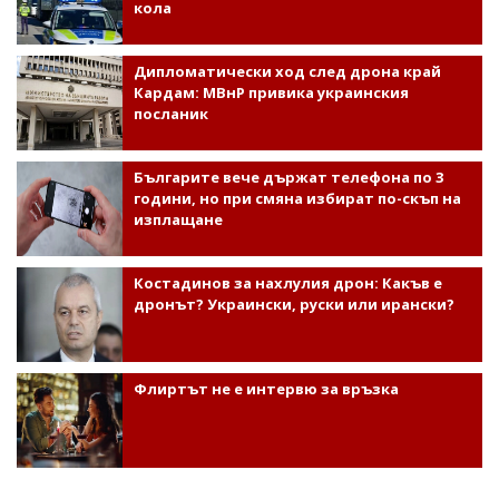
кола
Дипломатически ход след дрона край
Кардам: МВнР привика украинския
посланик
Българите вече държат телефона по 3
години, но при смяна избират по-скъп на
изплащане
Костадинов за нахлулия дрон: Какъв е
дронът? Украински, руски или ирански?
Флиртът не е интервю за връзка