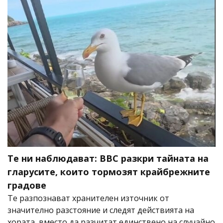
Те ни наблюдават: BBC разкри тайната на
гларусите, които тормозят крайбрежните
градове
Те разпознават хранителен източник от
значително разстояние и следят действията на
хората, вместо да разчитат единствено на случайно