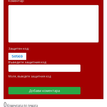
Коментар:
Защитен код:
Въведете защитния код:
Моля, въведете защитния код
0
Коментара по темата