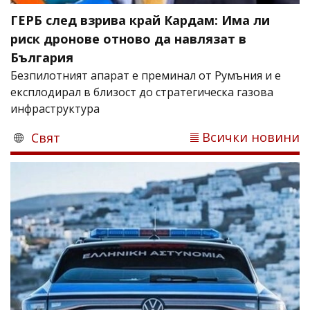
ГЕРБ след взрива край Кардам: Има ли
риск дронове отново да навлязат в
България
Безпилотният апарат е преминал от Румъния и е
експлодирал в близост до стратегическа газова
инфраструктура
Всички новини
Свят