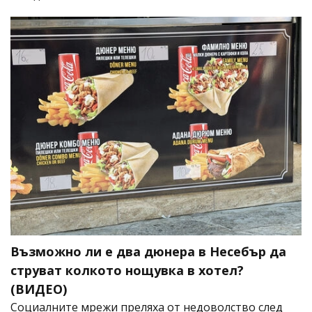
Възможно ли е два дюнера в Несебър да
струват колкото нощувка в хотел?
(ВИДЕО)
Социалните мрежи преляха от недоволство след