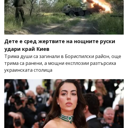
Дете е сред жертвите на нощните руски
удари край Киев
Трима души са загинали в Бориспилски район, още
трима са ранени, а мощни експлозии разтърсиха
украинската столица