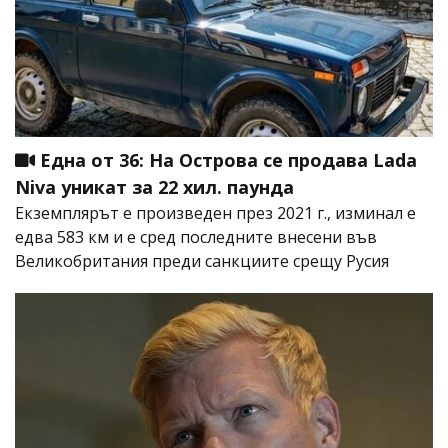
Една от 36: На Острова се продава Lada
Niva уникат за 22 хил. паунда
Екземплярът е произведен през 2021 г., изминал е
едва 583 км и е сред последните внесени във
Великобритания преди санкциите срещу Русия