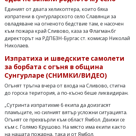
Единият от двата хеликоптера, които бяха
изпратени в сунгурларското село Славянци за
овладяване на огненото бедствие там, е насочен
към пожара край Сливово, каза за Флагман.бг
директорът на РДПБЗН-Бургас ст. комисар Николай
Николаев.
Изпратиха и шведските самолети
за борбата с огъня в община
Сунгурларе (СНИМКИ/ВИДЕО)
Огънят тръгна вчера от входа на Сливово, стигна
до горска територия, а по-късно беше ликвидиран.
„Сутринта изпратихме 6 екипа да доизгасят
пламъците, но силният вятър усложни ситуацията.
Огънят се прехвърли към област Ямбол. Движи се
към с. Голямо Крушово. На място има екипи както
на нашата пожарна, така и от Ямбол.