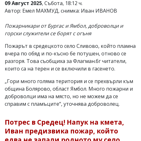
09 Август 2025
, Събота, 18:12 ч.
Автор: Емел МАХМУД, снимка: Иван ИВАНОВ
Пожарникари от Бургас и Ямбол, доброволци и
горски служители се борят с огъня
Пожарът в средецкото село Сливово, който пламна
вчера по обяд и по-късно бе потушен, отново се
разгоря. Това съобщиха за Флагман.бг читатели,
които са на терен и се включили в гасенето.
„Гори много голяма територия и се прехвърли към
община Болярово, област Ямбол. Много пожарни и
доброволци има на място, но не можем да се
справим с пламъците“, уточнява доброволец.
Потрес в Средец! Напук на кмета,
Иван предизвика пожар, който
едва не запали родното му село