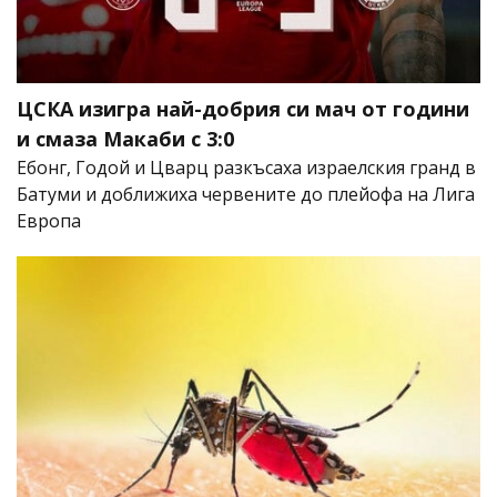
ЦСКА изигра най-добрия си мач от години
и смаза Макаби с 3:0
Ебонг, Годой и Цварц разкъсаха израелския гранд в
Батуми и доближиха червените до плейофа на Лига
Европа