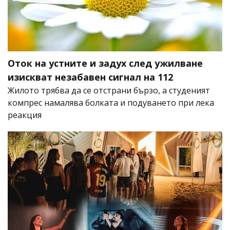
Оток на устните и задух след ужилване
изискват незабавен сигнал на 112
Жилото трябва да се отстрани бързо, а студеният
компрес намалява болката и подуването при лека
реакция