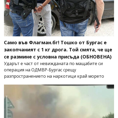
Само във Флагман.бг! Тошко от Бургас е
закопчаният с 1 кг дрога. Той смята, че ще
се размине с условна присъда (ОБНОВЕНА)
Ударът е част от невижданата по мащабите си
операция на ОДМВР-Бургас срещу
разпространението на наркотици край морето