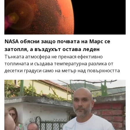
NASA обясни защо почвата на Марс се
затопля, а въздухът остава леден
Тънката атмосфера не пренася ефективно
топлината и създава температурна разлика от
десетки градуси само на метър над повърхността