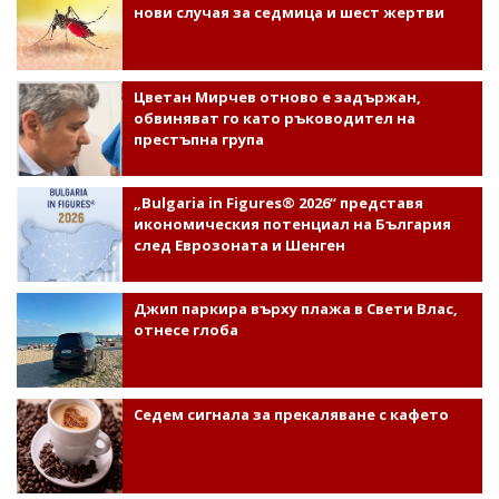
нови случая за седмица и шест жертви
Цветан Мирчев отново е задържан,
обвиняват го като ръководител на
престъпна група
„Bulgaria in Figures® 2026“ представя
икономическия потенциал на България
след Еврозоната и Шенген
Джип паркира върху плажа в Свети Влас,
отнесе глоба
Седем сигнала за прекаляване с кафето