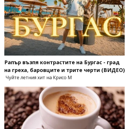
Рапър възпя контрастите на Бургас - град
на греха, баровците и трите черти (ВИДЕО)
Чуйте летния хит на Крисо М