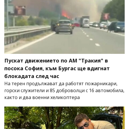
Пускат движението по АМ "Тракия" в
посока София, към Бургас ще вдигнат
блокадата след час
На терен продължават да работят пожарникари,
горски служители и 85 доброволци с 16 автомобила,
както и два военни хеликоптера