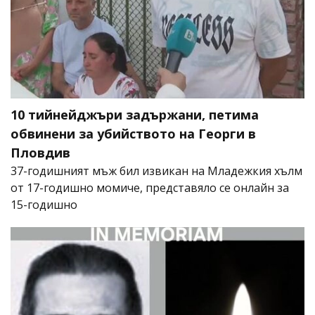
10 тийнейджъри задържани, петима
обвинени за убийството на Георги в
Пловдив
37-годишният мъж бил извикан на Младежкия хълм
от 17-годишно момиче, представяло се онлайн за
15-годишно