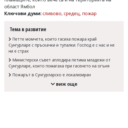
област Ямбол
Коментарите
под
Ключови думи:
сливово
,
средец
,
пожар
статиите
се
въвеждат
Тема в развитие
от
читателите
Петте момчета, които гасиха пожара край
и
Сунгурларе с пръскачки и тупалки: Господ е с нас и не
редакцията
ни е страх
не
носи
Министерски съвет аплодира петима младежи от
отговорност
Сунгурларе, които помагаха при гасенето на огъня
за
тях!
Пожарът в Сунгурларско е локализиран
Ако
виж още
откриете
обиден
за
вас
коментар,
моля
сигнализирайте
ни!