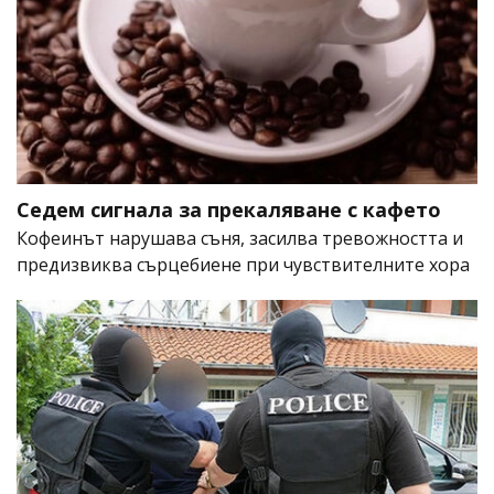
Седем сигнала за прекаляване с кафето
Кофеинът нарушава съня, засилва тревожността и
предизвиква сърцебиене при чувствителните хора