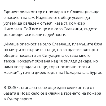
Единият хеликоптер от пожара в с. Славянци също
е насочен натам. Надявам се с общи усилия да
успеем да овладем огъня“, каза ст. комисар
Николаев. Той все още е в село Славянци, където
ръководи гасителните дейности.
„Имаше опасност за село Славянци, пламъците бяха
на метри от първите къщи, но за щастие вятърът
обърна посоката си. Ситуацията остава много
тежка. Пожарът обхвана над 10 хиляди декара, но
няма пострадали къщи, горят основно горски
масиви“, уточни директорът на Пожарната в Бургас.
В 18:45 ч. стана ясно, че още един хеликоптер от
базата в Ново село се включи в гасенето на пожара
в Сунгурларско.