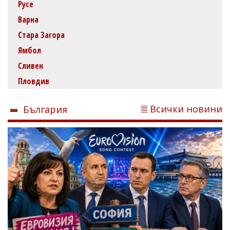
Русе
Варна
Стара Загора
Ямбол
Сливен
Пловдив
Всички новини
България