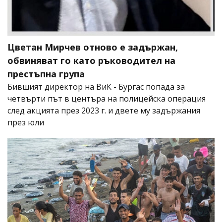
Цветан Мирчев отново е задържан,
обвиняват го като ръководител на
престъпна група
Бившият директор на ВиК - Бургас попада за
четвърти път в центъра на полицейска операция
след акцията през 2023 г. и двете му задържания
през юли