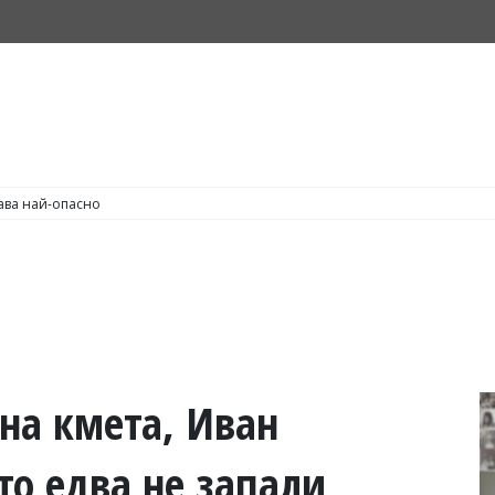
С по пушене на цигари
 на кмета, Иван
то едва не запали