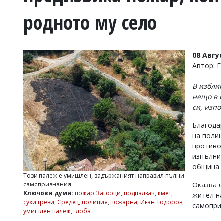
УКРАЙНА
родното му село
СПОРТ
РАЗСЛЕДВАНЕ
БИЗНЕС
08 Авгу
ЮГ
Автор: 
В избли
Управители:
нещо в 
Веселин
си, изп
Василев,
email:
Благода
v.vasilev@flagman.bg
Катя
на поли
Касабова,
противо
еmail:
k.kassabova@flagman.bg
изпълни
община 
Главен
Този палеж е умишлен, задържаният направил пълни
редактор:
самопризнания
Оказва 
Иван
Ключови думи:
пожар Загорци
,
подпалвач
,
кмет
,
жител н
Колев,
сухи треви
,
Средец
,
полиция
,
пожарна
,
Иван Тодоров
,
email:
самопри
умишлен палеж
,
глоба
office@flagman.bg