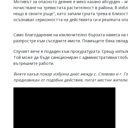
Мотивът за опасното деяние е меко казано абсурден – м
Коментарите
почистване на тревистата растителност в района. В избл
под
нещо в своите ръце", като запали сухата трева в близост
статиите
осъзнавал сериозността на действията си и реалната оп
се
въвеждат
от
Само благодарение на изключително бързата намеса на п
читателите
разпростре към съседните имоти. Пламъците бяха овладе
и
редакцията
Случаят вече е подаден към прокуратурата. Срещу изпъл
не
Той може да бъде санкциониран с административна глоба
носи
отговорност
вътрешните работи.
за
тях!
Вижте какъв пожар избухна днес между с. Сливово и г. Г
Ако
предизвикан от подобни действия, питат местни жители
откриете
обиден
за
вас
коментар,
моля
сигнализирайте
ни!