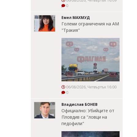
06/08/2026, Четвъртък 16:09
0
Емел МАХМУД
Големи ограничения на АМ
"Тракия"
06/08/2026, Четвъртък 16:00
0
Владислав БОНЕВ
Официално: Убийците от
Пловдив са "ловци на
педофили"