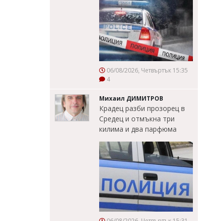
06/08/2026, Четвъртък 15:35
4
Михаил ДИМИТРОВ
Крадец разби прозорец в
Средец и отмъкна три
килима и два парфюма
06/08/2026, Четвъртък 15:31