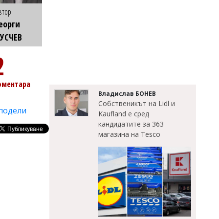
втор
еорги
УСЧЕВ
2
оментара
Владислав БОНЕВ
Собственикът на Lidl и
подели
Kaufland е сред
кандидатите за 363
магазина на Tesco