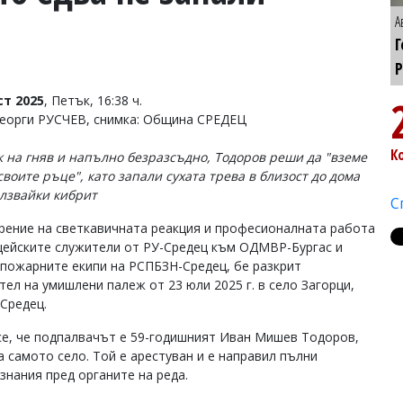
А
Г
Р
ст 2025
, Петък, 16:38 ч.
Георги РУСЧЕВ, снимка: Община СРЕДЕЦ
К
к на гняв и напълно безразсъдно, Тодоров реши да "вземе
своите ръце", като запали сухата трева в близост до дома
олзвайки кибрит
С
рение на светкавичната реакция и професионалната работа
цейските служители от РУ-Средец към ОДМВР-Бургас и
пожарните екипи на РСПБЗН-Средец, бе разкрит
тел на умишлени палеж от 23 юли 2025 г. в село Загорци,
Средец.
се, че подпалвачът е 59-годишният Иван Мишев Тодоров,
а самото село. Той е арестуван и е направил пълни
знания пред органите на реда.