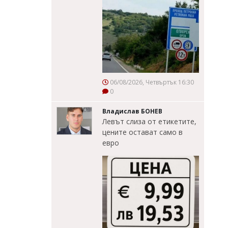
06/08/2026, Четвъртък 16:30
0
Владислав БОНЕВ
Левът слиза от етикетите,
цените остават само в
евро