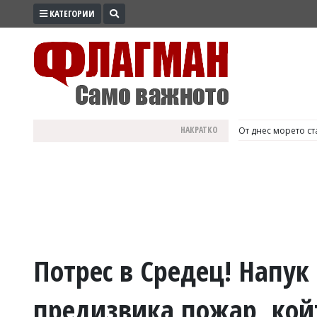
КАТЕГОРИИ
ПРОМО
ЗОНА
ИЗБОРИ
2026
ПРАКТИЧНО
НАКРАТКО
България е №1 в Е
КУЛТУРА
ЗДРАВЕ
ПОЛИТИКА
ОБЩИНИ
ОБЩЕСТВО
ЛАЙФСТАЙЛ
Потрес в Средец! Напук
ВОЙНАТА
предизвика пожар, кой
В