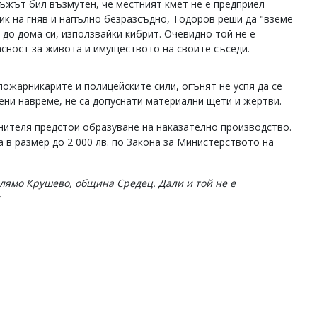
ъжът бил възмутен, че местният кмет не е предприел
ик на гняв и напълно безразсъдно, Тодоров реши да "вземе
 до дома си, използвайки кибрит. Очевидно той не е
асност за живота и имуществото на своите съседи.
ожарникарите и полицейските сили, огънят не успя да се
ни навреме, не са допуснати материални щети и жертви.
нителя предстои образуване на наказателно производство.
 в размер до 2 000 лв. по Закона за Министерството на
олямо Крушево, община Средец. Дали и той не е
: