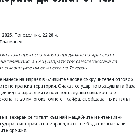
 2025
, Понеделник, 22:28 ч.
Флагман.Бг
ска атака прекъсна живото предаване на иранската
на телевизия, а САЩ изпрати три самолетоносача да
ат съюзниците им от мъстта на Техеран
е нанесе на Израел в близките часове съкрушителен отговор
ите по иранска територия. Очаква се удар по въздушната база
Дейвид на израелските военновъздушни сили, която е
ожена на 20 км югоизточно от Хайфа, съобщава ТВ каналът
те в Техеран се готвят към най-мащабните и интензивни
и удари в историята на Израел, като ще бъдат използвани
вите оръжия.