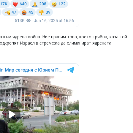
 към ядрена война. Ние правим това, което трябва, каза той
 подкрепят Израел в стремежа да елиминират ядрената