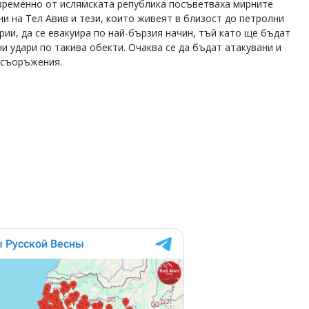
ременно от ислямската република посъветваха мирните
и на Тел Авив и тези, които живеят в близост до петролни
ии, да се евакуира по най-бързия начин, тъй като ще бъдат
и удари по такива обекти. Очаква се да бъдат атакувани и
 съоръжения.