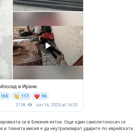
ировката си в Близкия изток. Още един самолетоносач се
ри и тяхната мисия е да неутрализират ударите по еврейската