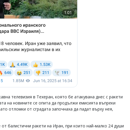
вна телевизия в Техеран, която бе атакувана днес с ракети
ата на новините се опита да продължи емисията въпреки
като отломки от сградата започнаха да падат върху нея,
 от балистични ракети на Иран, при които най-малко 24 души