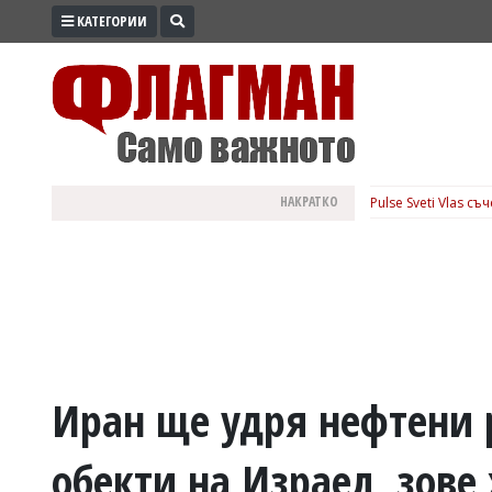
КАТЕГОРИИ
ПРОМО
ЗОНА
ИЗБОРИ
2026
ПРАКТИЧНО
НАКРАТКО
Pulse Sveti Vlas с
КУЛТУРА
ЗДРАВЕ
ПОЛИТИКА
ОБЩИНИ
ОБЩЕСТВО
ЛАЙФСТАЙЛ
Иран ще удря нефтени
ВОЙНАТА
обекти на Израел, зове 
В