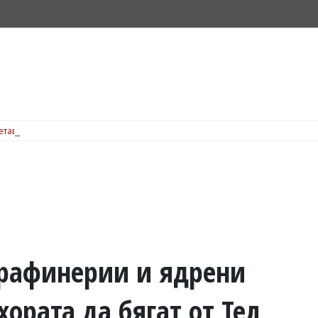
ъчетава спорт, SPA и Wellness през цялата година, вижте подробности
 рафинерии и ядрени
хората да бягат от Тел