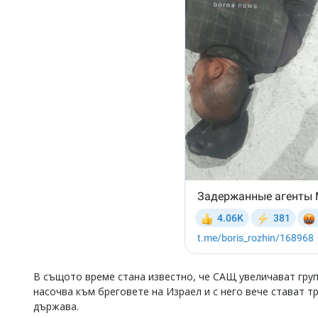
В същото време стана известно, че САЩ увеличават груп
насочва към бреговете на Израел и с него вече стават т
държава.