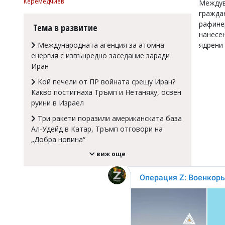
Керемедчиев
Междув
Коментарите
граждан
под
рафинер
Тема в развитие
статиите
нанесен
се
Международната агенция за атомна
ядрени
въвеждат
енергия с извънредно заседание заради
от
читателите
Иран
и
Кой печели от ПР войната срещу Иран?
редакцията
Какво постигнаха Тръмп и Нетаняху, освен
не
носи
руини в Израел
отговорност
Три ракети поразили американската база
за
Ал-Удейд в Катар, Тръмп отговори на
тях!
Ако
„Добра новина“
откриете
виж още
обиден
за
вас
коментар,
моля
сигнализирайте
ни!