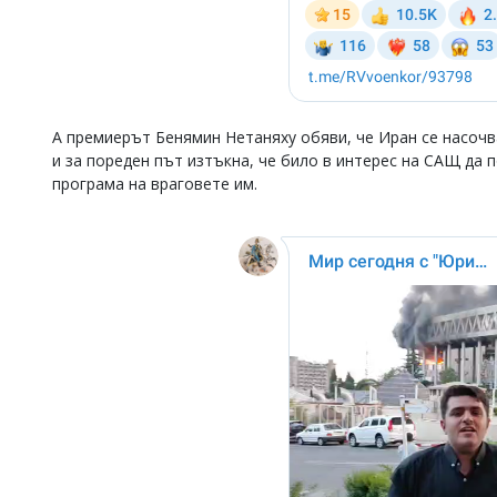
А премиерът Бенямин Нетаняху обяви, че Иран се насочва
и за пореден път изтъкна, че било в интерес на САЩ да
програма на враговете им.