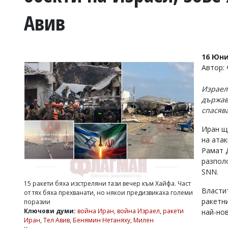
УКРАЙНА
Авив
СПОРТ
РАЗСЛЕДВАНЕ
БИЗНЕС
16 Юни
ЮГ
Автор: 
Израел
Управители:
държав
Веселин
спасяв
Василев,
email:
Иран щ
v.vasilev@flagman.bg
Катя
на атак
Касабова,
Рамат 
еmail:
k.kassabova@flagman.bg
разпол
SNN.
Главен
15 ракети бяха изстреляни тази вечер към Хайфа. Част
редактор:
Власти
от тях бяха прехванати, но някои предизвикаха големи
Иван
ракетн
поразии
Колев,
Ключови думи:
война Иран
,
война Израел
,
ракети
email:
най-но
Иран
,
Тел Авив
,
Бенямин Нетаняху
,
Милен
office@flagman.bg