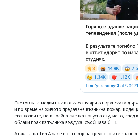
Световните медии пък излъчиха кадри от иранската държа
и по време на живото предаване възникна пожар. Водещ
експлозиите, но в крайна сметка напусна студиото, след 
облаци прах изпълниха въздуха, съобщава бТВ.
Атаката на Тел Авив е в отговор на среднощните залпове