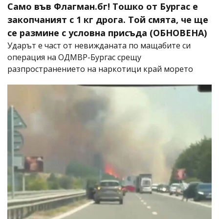
Само във Флагман.бг! Тошко от Бургас е
закопчаният с 1 кг дрога. Той смята, че ще
се размине с условна присъда (ОБНОВЕНА)
Ударът е част от невижданата по мащабите си
операция на ОДМВР-Бургас срещу
разпространението на наркотици край морето