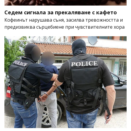
Седем сигнала за прекаляване с кафето
Кофеинът нарушава съня, засилва тревожността и
предизвиква сърцебиене при чувствителните хора