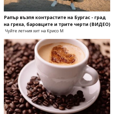
Рапър възпя контрастите на Бургас - град
на греха, баровците и трите черти (ВИДЕО)
Чуйте летния хит на Крисо М