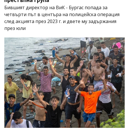
престъпна група
Бившият директор на ВиК - Бургас попада за
четвърти път в центъра на полицейска операция
след акцията през 2023 г. и двете му задържания
през юли