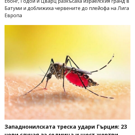
Ебонг, Годой и Цварц разкъсаха израелския гранд в
Батуми и доближиха червените до плейофа на Лига
Европа
Западнонилската треска удари Гърция: 23
нови случая за седмица и шест жертви