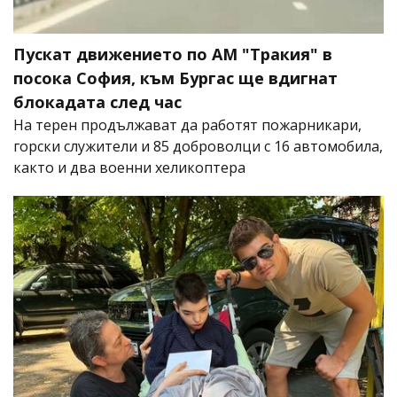
Пускат движението по АМ "Тракия" в
посока София, към Бургас ще вдигнат
блокадата след час
На терен продължават да работят пожарникари,
горски служители и 85 доброволци с 16 автомобила,
както и два военни хеликоптера