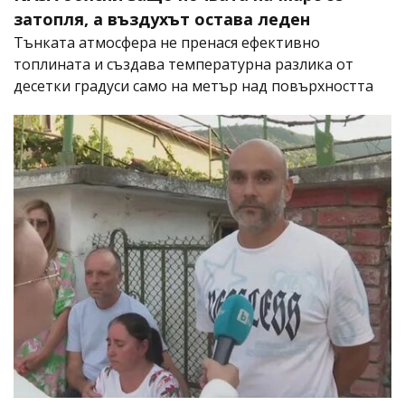
затопля, а въздухът остава леден
Тънката атмосфера не пренася ефективно
топлината и създава температурна разлика от
десетки градуси само на метър над повърхността