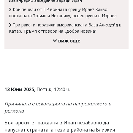
извънредно заседание заради Иран
Коментарите
Кой печели от ПР войната срещу Иран? Какво
под
постигнаха Тръмп и Нетаняху, освен руини в Израел
статиите
се
Три ракети поразили американската база Ал-Удейд в
въвеждат
Катар, Тръмп отговори на „Добра новина“
от
читателите
виж още
и
редакцията
не
носи
отговорност
за
тях!
Ако
откриете
13 Юни 2025
, Петък, 12:40 ч.
обиден
за
вас
Причината е ескалацията на напрежението в
коментар,
региона
моля
сигнализирайте
Българските граждани в Иран незабавно да
ни!
напуснат страната, а тези в района на Близкия