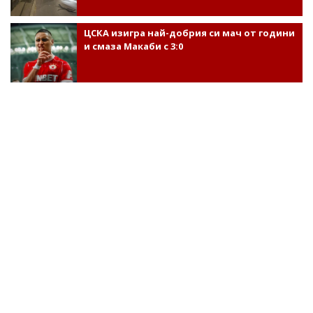
ЦСКА изигра най-добрия си мач от години
и смаза Макаби с 3:0