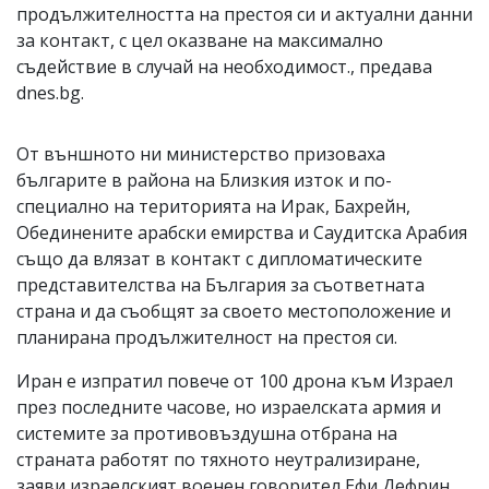
продължителността на престоя си и актуални данни
за контакт, с цел оказване на максимално
съдействие в случай на необходимост., предава
dnes.bg.
От външното ни министерство призоваха
българите в района на Близкия изток и по-
специално на територията на Ирак, Бахрейн,
Обединените арабски емирства и Саудитска Арабия
също да влязат в контакт с дипломатическите
представителства на България за съответната
страна и да съобщят за своето местоположение и
планирана продължителност на престоя си.
Иран е изпратил повече от 100 дрона към Израел
през последните часове, но израелската армия и
системите за противовъздушна отбрана на
страната работят по тяхното неутрализиране,
заяви израелският военен говорител Ефи Дефрин,