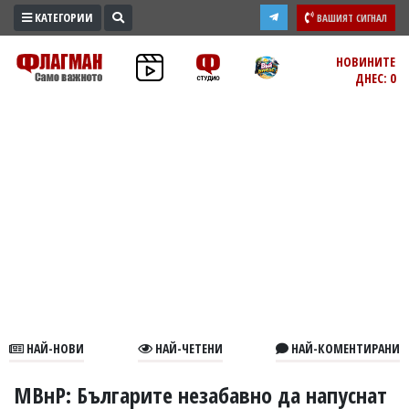
КАТЕГОРИИ
ВАШИЯТ СИГНАЛ
ПРОМО
НОВИНИТЕ
ДНЕС: 0
ЗОНА
ИЗБОРИ
2026
ПРАКТИЧНО
КУЛТУРА
ЗДРАВЕ
ПОЛИТИКА
ОБЩИНИ
ОБЩЕСТВО
ЛАЙФСТАЙЛ
НАЙ-НОВИ
НАЙ-ЧЕТЕНИ
НАЙ-КОМЕНТИРАНИ
ВОЙНАТА
В
МВнР: Българите незабавно да напуснат