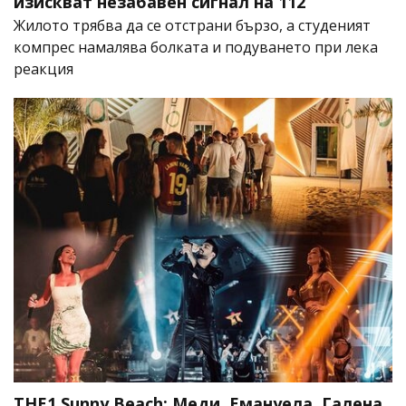
изискват незабавен сигнал на 112
Жилото трябва да се отстрани бързо, а студеният
компрес намалява болката и подуването при лека
реакция
THE1 Sunny Beach: Меди, Емануела, Галена