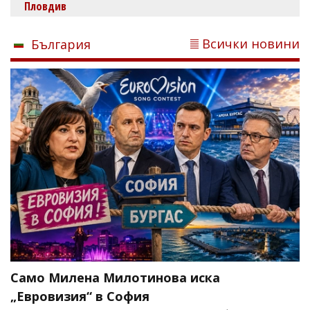
Пловдив
Всички новини
България
Само Милена Милотинова иска
„Евровизия“ в София