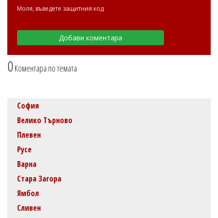
Моля, въведете защитния код
0
Коментара по темата
София
Велико Търново
Плевен
Русе
Варна
Стара Загора
Ямбол
Сливен