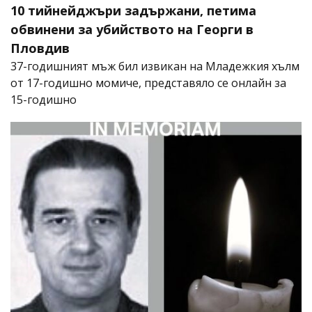
10 тийнейджъри задържани, петима
обвинени за убийството на Георги в
Пловдив
37-годишният мъж бил извикан на Младежкия хълм
от 17-годишно момиче, представяло се онлайн за
15-годишно