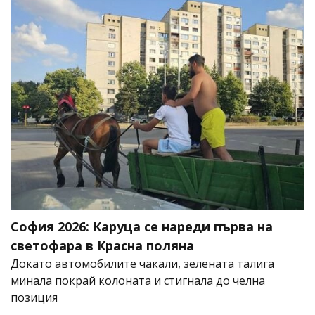
София 2026: Каруца се нареди първа на
светофара в Красна поляна
Докато автомобилите чакали, зелената талига
минала покрай колоната и стигнала до челна
позиция