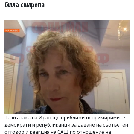
УКРАЙНА
била свирепа
СПОРТ
РАЗСЛЕДВАНЕ
БИЗНЕС
ЮГ
Управители:
Веселин
Василев,
email:
v.vasilev@flagman.bg
Катя
Касабова,
еmail:
k.kassabova@flagman.bg
Главен
редактор:
Иван
Тази атака на Иран ще приближи непримиримите
Колев,
демократи и републиканци за даване на съответен
email:
office@flagman.bg
отговор и реакция на САЩ по отношение на