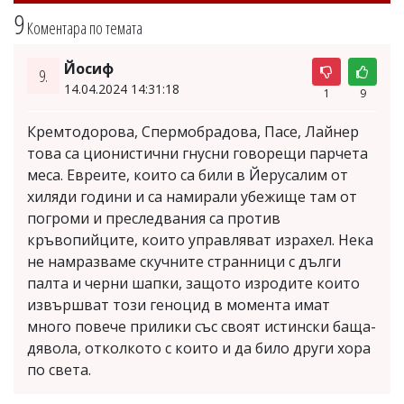
9
Коментара по темата
Йосиф
9.
14.04.2024 14:31:18
1
9
Кремтодорова, Спермобрадова, Пасе, Лайнер
това са ционистични гнусни говорещи парчета
меса. Евреите, които са били в Йерусалим от
хиляди години и са намирали убежище там от
погроми и преследвания са против
кръвопийците, които управляват израхел. Нека
не намразваме скучните странници с дълги
палта и черни шапки, защото изродите които
извършват този геноцид в момента имат
много повече прилики със своят истински баща-
дявола, отколкото с които и да било други хора
по света.