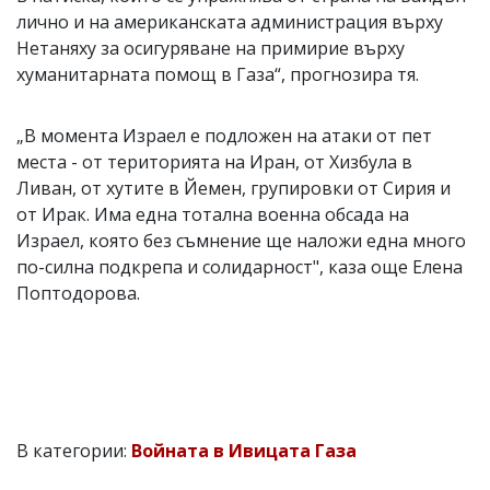
лично и на американската администрация върху
Нетаняху за осигуряване на примирие върху
хуманитарната помощ в Газа“, прогнозира тя.
„В момента Израел е подложен на атаки от пет
места - от територията на Иран, от Хизбула в
Ливан, от хутите в Йемен, групировки от Сирия и
от Ирак. Има една тотална военна обсада на
Израел, която без съмнение ще наложи една много
по-силна подкрепа и солидарност", каза още Елена
Поптодорова.
В категории:
Войната в Ивицата Газа