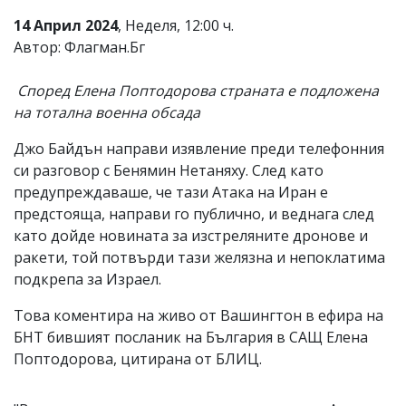
14 Април 2024
, Неделя, 12:00 ч.
Автор: Флагман.Бг
Според Елена Поптодорова страната е подложена
на тотална военна обсада
Джо Байдън направи изявление преди телефонния
си разговор с Бенямин Нетаняху. След като
предупреждаваше, че тази Атака на Иран е
предстояща, направи го публично, и веднага след
като дойде новината за изстреляните дронове и
ракети, той потвърди тази желязна и непоклатима
подкрепа за Израел.
Това коментира на живо от Вашингтон в ефира на
БНТ бившият посланик на България в САЩ Елена
Поптодорова, цитирана от БЛИЦ.