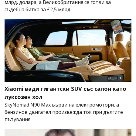
млрд. долара, а Великобритания се готви за
съдебна битка за £2,5 млрд.
Xiaomi вади гигантски SUV със салон като
луксозен хол
SkyNomad N90 Max върви на електромотори, а
бензинов двигател произвежда ток при дългите
пътувания