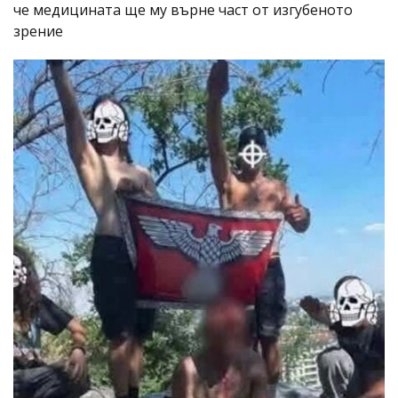
че медицината ще му върне част от изгубеното
зрение