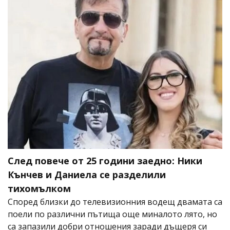
След повече от 25 години заедно: Ники
Кънчев и Даниела се разделили
тихомълком
Според близки до телевизионния водещ двамата са
поели по различни пътища още миналото лято, но
са запазили добри отношения заради дъщеря си