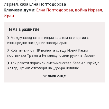
Израел, каза Елна Поптодорова
Коментарите
Ключови думи:
Елна Поптодорова
,
война Израел
,
под
статиите
Иран
се
въвеждат
от
Тема в развитие
читателите
и
Международната агенция за атомна енергия с
редакцията
извънредно заседание заради Иран
не
носи
Кой печели от ПР войната срещу Иран? Какво
отговорност
постигнаха Тръмп и Нетаняху, освен руини в Израел
за
тях!
Три ракети поразили американската база Ал-Удейд в
Ако
Катар, Тръмп отговори на „Добра новина“
откриете
виж още
обиден
за
вас
коментар,
моля
сигнализирайте
ни!