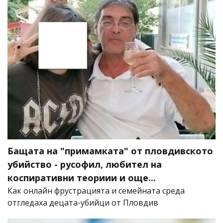
Бащата на "примамката" от пловдивското
убийство - русофил, любител на
коспиративни теориии и още...
Как онлайн фрустрацията и семейната среда
отгледаха децата-убийци от Пловдив