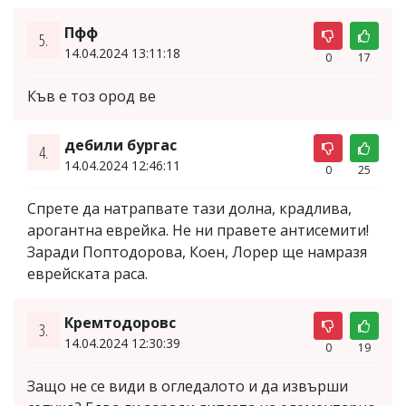
Пфф
5.
14.04.2024 13:11:18
0
17
Къв е тоз ород ве
дебили бургас
4.
14.04.2024 12:46:11
0
25
Спрете да натрапвате тази долна, крадлива,
арогантна еврейка. Не ни правете антисемити!
Заради Поптодорова, Коен, Лорер ще намразя
еврейската раса.
Кремтодоровс
3.
14.04.2024 12:30:39
0
19
Защо не се види в огледалото и да извърши