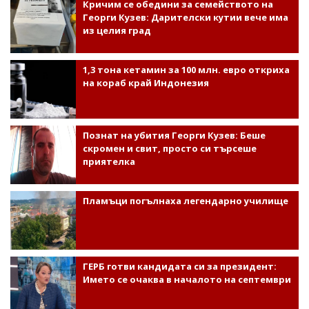
Кричим се обедини за семейството на
Георги Кузев: Дарителски кутии вече има
из целия град
1,3 тона кетамин за 100 млн. евро откриха
на кораб край Индонезия
Познат на убития Георги Кузев: Беше
скромен и свит, просто си търсеше
приятелка
Пламъци погълнаха легендарно училище
ГЕРБ готви кандидата си за президент:
Името се очаква в началото на септември