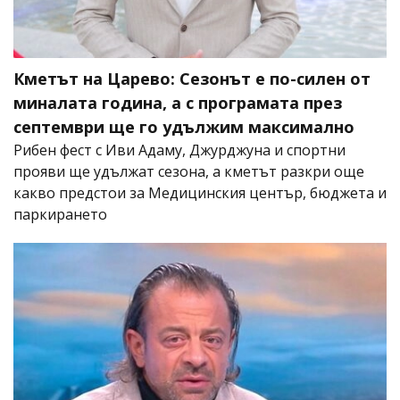
Кметът на Царево: Сезонът е по-силен от
миналата година, а с програмата през
септември ще го удължим максимално
Рибен фест с Иви Адаму, Джурджуна и спортни
прояви ще удължат сезона, а кметът разкри още
какво предстои за Медицинския център, бюджета и
паркирането