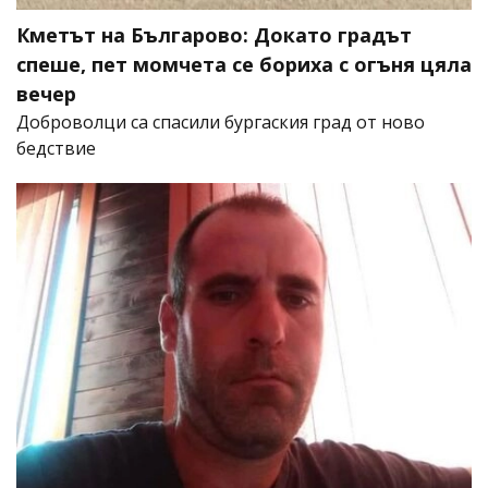
Кметът на Българово: Докато градът
спеше, пет момчета се бориха с огъня цяла
вечер
Доброволци са спасили бургаския град от ново
бедствие