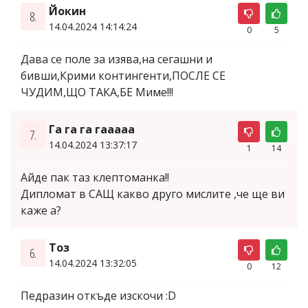
Йокин
8.
14.04.2024 14:14:24
0
5
Дава се поле за изява,на сегашни и
бивши,Крими контингенти,ПОСЛЕ СЕ
ЧУДИМ,ЩО ТАКА,БЕ Миме!!!
Га га га гааааа
7.
14.04.2024 13:37:17
1
14
Айде пак таз клептоманка!!
Дипломат в САЩ какво друго мислите ,че ще ви
каже а?
Тоз
6.
14.04.2024 13:32:05
0
12
Педразин откъде изскочи :D