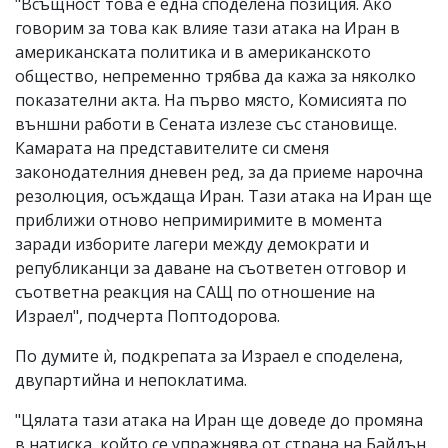
"Всъщност това е една споделена позиция. Ако
говорим за това как влияе тази атака на Иран в
американската политика и в американското
общество, непременно трябва да кажа за няколко
показателни акта. На първо място, Комисията по
външни работи в Сената излезе със становище.
Камарата на представителите си сменя
законодателния дневен ред, за да приеме нарочна
резолюция, осъждаща Иран. Тази атака на Иран ще
приближи отново непримиримите в момента
заради изборите лагери между демократи и
републиканци за даване на съответен отговор и
съответна реакция на САЩ по отношение на
Израел", подчерта Поптодорова.
По думите ѝ, подкрепата за Израел е споделена,
двупартийна и непоклатима.
"Цялата тази атака на Иран ще доведе до промяна
в натиска, който се упражнява от страна на Байдън