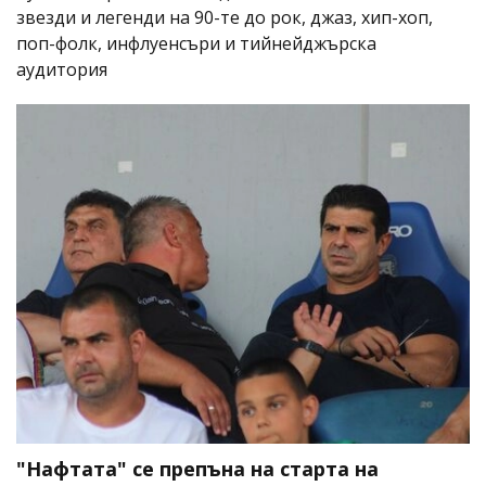
звезди и легенди на 90-те до рок, джаз, хип-хоп,
поп-фолк, инфлуенсъри и тийнейджърска
аудитория
"Нафтата" се препъна на старта на