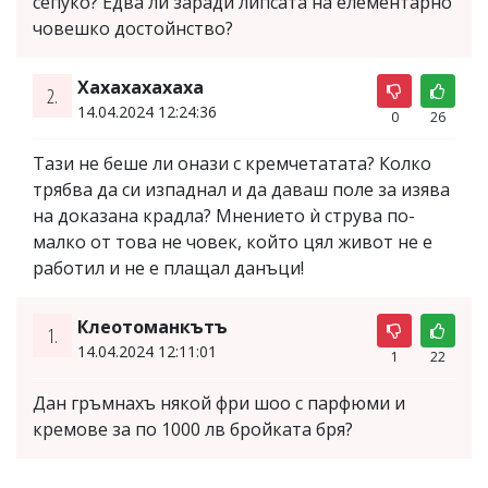
сепуко? Едва ли заради липсата на елементарно
човешко достойнство?
Хахахахахаха
2.
14.04.2024 12:24:36
0
26
Тази не беше ли онази с кремчетатата? Колко
трябва да си изпаднал и да даваш поле за изява
на доказана крадла? Мнението ѝ струва по-
малко от това не човек, който цял живот не е
работил и не е плащал данъци!
Клеотоманкътъ
1.
14.04.2024 12:11:01
1
22
Дан гръмнахъ някой фри шоо с парфюми и
кремове за по 1000 лв бройката бря?