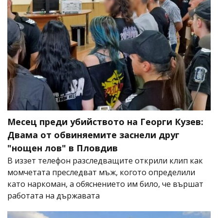
Месец преди убийството на Георги Кузев:
Двама от обвиняемите заснели друг
"нощен лов" в Пловдив
В иззет телефон разследващите открили клип как
момчетата преследват мъж, когото определили
като наркоман, а обяснението им било, че вършат
работата на държавата