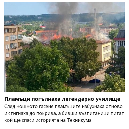
Пламъци погълнаха легендарно училище
След нощното гасене пламъците избухнаха отново
и стигнаха до покрива, а бивши възпитаници питат
кой ще спаси историята на Техникума