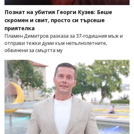
Познат на убития Георги Кузев: Беше
скромен и свит, просто си търсеше
приятелка
Пламен Димитров разказа за 37-годишния мъж и
отправи тежки думи към непълнолетните,
обвинени за смъртта му