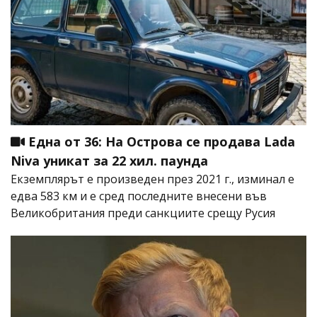
Една от 36: На Острова се продава Lada
Niva уникат за 22 хил. паунда
Екземплярът е произведен през 2021 г., изминал е
едва 583 км и е сред последните внесени във
Великобритания преди санкциите срещу Русия