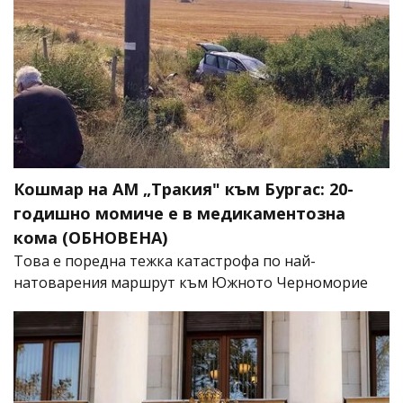
Кошмар на АМ „Тракия" към Бургас: 20-
годишно момиче е в медикаментозна
кома (ОБНОВЕНА)
Това е поредна тежка катастрофа по най-
натоварения маршрут към Южното Черноморие