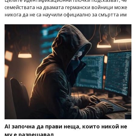
Целите идентификационни плочки подсказват, че
семействата на двамата германски войници може
никога да не са научили официално за смъртта им
AI започна да прави неща, които никой не
му е разрешавал