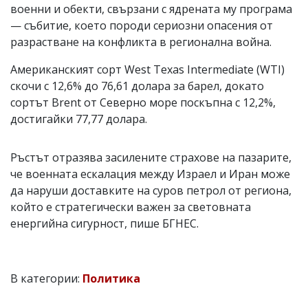
военни и обекти, свързани с ядрената му програма
— събитие, което породи сериозни опасения от
разрастване на конфликта в регионална война.
Американският сорт West Texas Intermediate (WTI)
скочи с 12,6% до 76,61 долара за барел, докато
сортът Brent от Северно море поскъпна с 12,2%,
достигайки 77,77 долара.
Ръстът отразява засилените страхове на пазарите,
че военната ескалация между Израел и Иран може
да наруши доставките на суров петрол от региона,
който е стратегически важен за световната
енергийна сигурност, пише БГНЕС.
В категории:
Политика