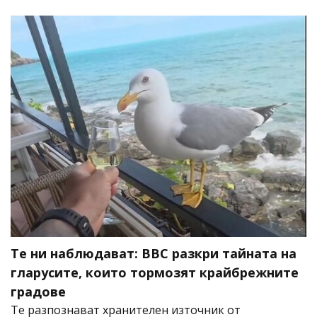
Те ни наблюдават: BBC разкри тайната на
гларусите, които тормозят крайбрежните
градове
Те разпознават хранителен източник от