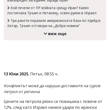
извънредно заседание заради Иран
Коментарите
Кой печели от ПР войната срещу Иран? Какво
под
постигнаха Тръмп и Нетаняху, освен руини в Израел
статиите
се
Три ракети поразили американската база Ал-Удейд в
въвеждат
Катар, Тръмп отговори на „Добра новина“
от
читателите
виж още
и
редакцията
не
носи
отговорност
за
тях!
Ако
откриете
13 Юни 2025
, Петък, 08:55 ч.
обиден
за
вас
Конфликтът може да наруши доставките на суров
коментар,
петрол от региона
моля
сигнализирайте
Цените на петрола рязко се повишиха с повече от
ни!
12%, след като Израел нанесе удари по ирански