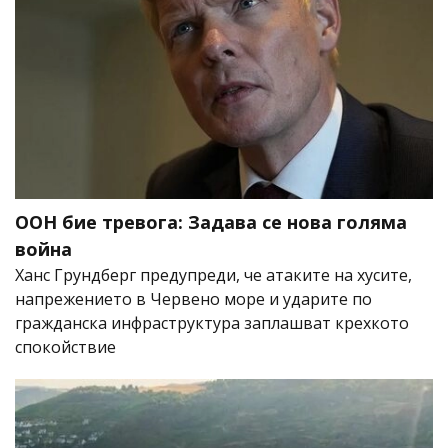
ООН бие тревога: Задава се нова голяма
война
Ханс Грундберг предупреди, че атаките на хусите,
напрежението в Червено море и ударите по
гражданска инфраструктура заплашват крехкото
спокойствие