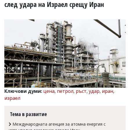
УКРАЙНА
след удара на Израел срещу Иран
СПОРТ
РАЗСЛЕДВАНЕ
БИЗНЕС
ЮГ
Управители:
Веселин
Василев,
email:
v.vasilev@flagman.bg
Катя
Касабова,
еmail:
k.kassabova@flagman.bg
Ключови думи:
цена
,
петрол
,
ръст
,
удар
,
иран
,
израел
Главен
редактор:
Иван
Тема в развитие
Колев,
email:
Международната агенция за атомна енергия с
office@flagman.bg