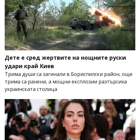
Дете е сред жертвите на нощните руски
удари край Киев
Трима души са загинали в Бориспилски район, още
трима са ранени, а мощни експлозии разтърсиха
украинската столица