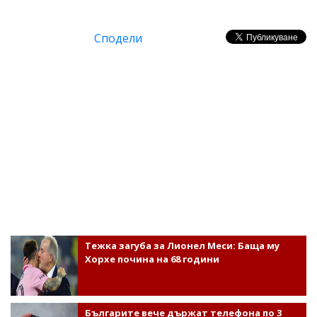
Сподели
Тежка загуба за Лионел Меси: Баща му
Хорхе почина на 68 години
Българите вече държат телефона по 3