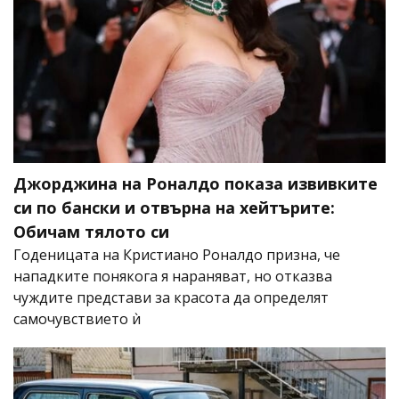
Джорджина на Роналдо показа извивките
си по бански и отвърна на хейтърите:
Обичам тялото си
Годеницата на Кристиано Роналдо призна, че
нападките понякога я нараняват, но отказва
чуждите представи за красота да определят
самочувствието ѝ