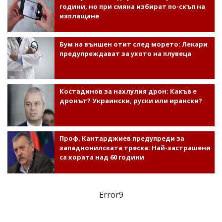
години, но при смяна избират по-скъп на
изплащане
Бум на външен отит след морето: Лекари
предупреждават за ухото на плувеца
Костадинов за нахлулия дрон: Какъв е
дронът? Украински, руски или ирански?
Проф. Кантарджиев предупреди за
западнонилската треска: Най-застрашени
са хората над 60 години
Error9