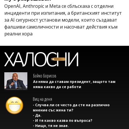
OpenAI, Anthropic и Meta се сблъскаха с отделни
инциденти при изпитания, а британският институт
за AI сигурност установи модели, които създават
фалшиви самоличности и насочват действия към
реални хора
Бойко Борисов
Аз няма да ставам президент, защото там
няма какво да се работи
Виц на деня
- Случва ли се често да сте на различно
мнение със жена ти?
- Да.
- И тя какво казва по въпроса?
- Нищо, тя не знае.