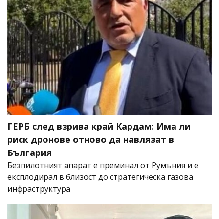
ГЕРБ след взрива край Кардам: Има ли
риск дронове отново да навлязат в
България
Безпилотният апарат е преминал от Румъния и е
експлодирал в близост до стратегическа газова
инфраструктура